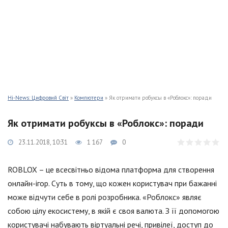
Hi-News: Цифровий Світ
»
Компютери
» Як отримати робуксы в «Роблокс»: поради
Як отримати робуксы в «Роблокс»: поради
23.11.2018, 10:31
1 167
0
ROBLOX – це всесвітньо відома платформа для створення
онлайн-ігор. Суть в тому, що кожен користувач при бажанні
може відчути себе в ролі розробника. «Роблокс» являє
собою цілу екосистему, в якій є своя валюта. З її допомогою
користувачі набувають віртуальні речі, привілеї, доступ до