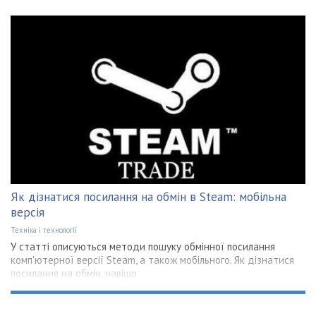
Як дізнатися посилання на обмін в Steam: мобільна
версія
Техніка і технології
У статті описуються методи пошуку обмінної посилання
комп'ютерної версії Steam, а також мобільного. Як дізнатися
посилання на обмін, навіщо