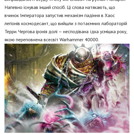
Напевно існував інший спосіб. Ці слова натякають, що
вчинок Імператора запустив механізм падіння в Хаос
легіонів космодесант, що вийшли з потаємних лабораторій
Терри. Чергова іронія долі — несподівана їдка усмішка року,
якою переповнена всесвіт Warhammer 40000.