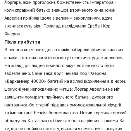
Лоргара, який проголосив божественність Імператора. І
коли справжній батько знайшов втраченого сина, юний
Авреліан прийняв ідола з великим захопленням, адже
з'явилася суть віри. Приклад наслідували Ереба і Кор
Фаерон.
Після прибуття
В легіони космічних десантників набирали фізично сильних
юнаків, здатних пройти посвяту і генетичні удосконалення.
На жаль, для людей похилого віку честі не могло бути
забезпечено. Саме така доля чекала Кор Фаерона.
«Вархаммер 40000» багатий на всілякі відхилення від норм,
шокуючі уми непосвячених читців: Лоргар Авреліан не міг
залишити помирати приймального батька і духовного
наставника, бо старий піддався омолоджувальної хірургії
та імплантації безлічі биоимплантов. Носив терминаторский
обладунок Катафракт» і бився в бою на рівних з іншими. За
те, що не пройшов посвяту, вважався нечистим і заслужив