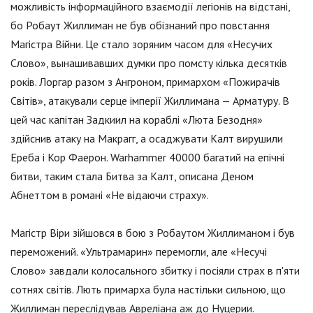
можливість інформаційного взаємодії легіонів на відстані,
бо Робаут Жиллиман не був обізнаний про повстання
Магістра Війни. Це стало зоряним часом для «Несучих
Слово», вынашивавших думки про помсту кілька десятків
років. Лоргар разом з Ангроном, примархом «Пожирачів
Світів», атакували серце імперії Жиллимана — Арматуру. В
цей час капітан Задкиил на кораблі «Люта Безодня»
здійснив атаку на Макрагг, а осаджувати Калт вирушили
Ереба і Кор Фаерон. Warhammer 40000 багатий на епічні
битви, таким стала Битва за Калт, описана Деном
Абнеттом в романі «Не відаючи страху».
Магістр Віри зійшовся в бою з Робаутом Жиллиманом і був
переможений. «Ультрамарин» перемогли, але «Несучі
Слово» завдали колосального збитку і посіяли страх в п'яти
сотнях світів. Лють примарха була настільки сильною, що
Жиллиман переслідував Авреліана аж до Нуцерии.