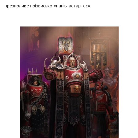
презирливе прізвисько «напів-астартес».