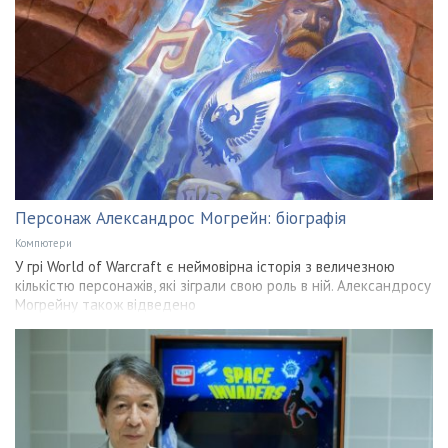
Персонаж Александрос Могрейн: біографія
Компютери
У грі World of Warcraft є неймовірна історія з величезною
кількістю персонажів, які зіграли свою роль в ній. Александросу
Могрейну також відведено