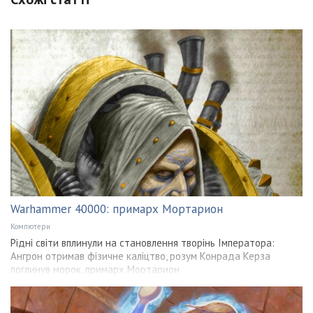
Warhammer 40000: примарх Мортарион
Компютери
Рідні світи вплинули на становлення творінь Імператора:
Ангрон отримав фізичне каліцтво, розум Конрада Керза
поглинув морок, примарх Мортарион