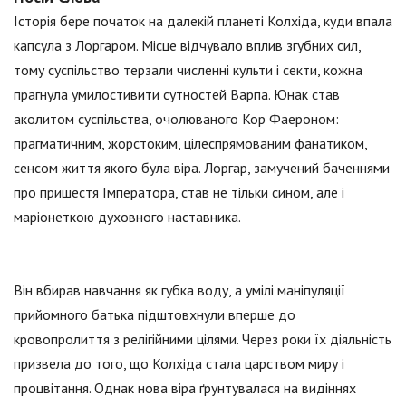
Історія бере початок на далекій планеті Колхіда, куди впала
капсула з Лоргаром. Місце відчувало вплив згубних сил,
тому суспільство терзали численні культи і секти, кожна
прагнула умилостивити сутностей Варпа. Юнак став
аколитом суспільства, очолюваного Кор Фаероном:
прагматичним, жорстоким, цілеспрямованим фанатиком,
сенсом життя якого була віра. Лоргар, замучений баченнями
про пришестя Імператора, став не тільки сином, але і
маріонеткою духовного наставника.
Він вбирав навчання як губка воду, а умілі маніпуляції
прийомного батька підштовхнули вперше до
кровопролиття з релігійними цілями. Через роки їх діяльність
призвела до того, що Колхіда стала царством миру і
процвітання. Однак нова віра ґрунтувалася на видіннях