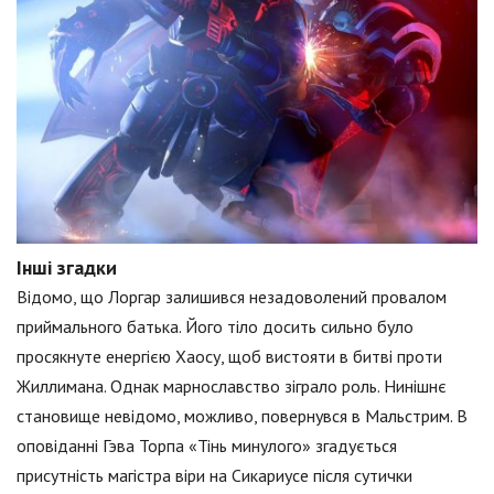
Інші згадки
Відомо, що Лоргар залишився незадоволений провалом
приймального батька. Його тіло досить сильно було
просякнуте енергією Хаосу, щоб вистояти в битві проти
Жиллимана. Однак марнославство зіграло роль. Нинішнє
становище невідомо, можливо, повернувся в Мальстрим. В
оповіданні Гэва Торпа «Тінь минулого» згадується
присутність магістра віри на Сикариусе після сутички