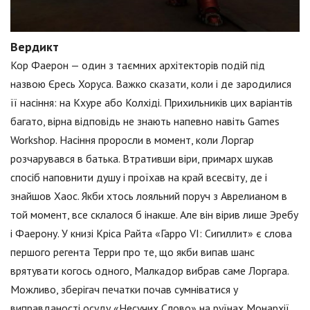
Вердикт
Кор Фаерон — один з таємних архітекторів подій під
назвою Єресь Хоруса. Важко сказати, коли і де зародилися
її насіння: на Кхуре або Колхіді. Прихильників цих варіантів
багато, вірна відповідь не знають напевно навіть Games
Workshop. Насіння проросли в момент, коли Лоргар
розчарувався в батька. Втративши віри, примарх шукав
спосіб наповнити душу і проїхав на край всесвіту, де і
знайшов Хаос. Якби хтось лояльний поруч з Аврелианом в
той момент, все склалося б інакше. Але він вірив лише Эребу
і Фаерону. У книзі Кріса Райта «Гарро VI: Сигиллит» є слова
першого регента Терри про те, що якби випав шанс
врятувати когось одного, Малкадор вибрав саме Лоргара.
Можливо, зберігач печатки почав сумніватися у
виправданості осуду «Несучих Слово» на руїнах Монархії.