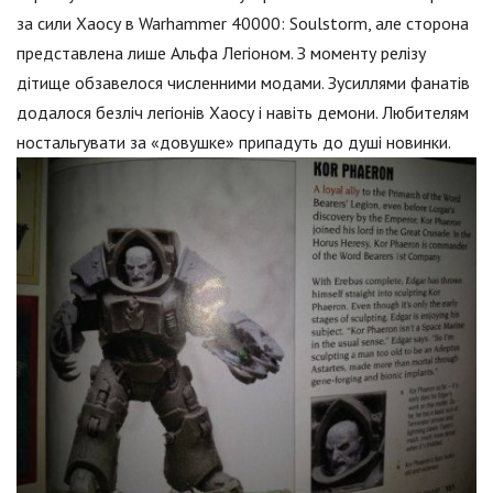
за сили Хаосу в Warhammer 40000: Soulstorm, але сторона
представлена лише Альфа Легіоном. З моменту релізу
дітище обзавелося численними модами. Зусиллями фанатів
додалося безліч легіонів Хаосу і навіть демони. Любителям
ностальгувати за «довушке» припадуть до душі новинки.