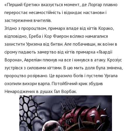
«Перший Єретик» вказується момент, де Лоргар плавно
переростає несамостійність і відкидає настанови і
застереження вчителів.
Згідно з пророцтвом, примарх впаде від кігтів Корако,
відповідно, Ереба і Кор Фаерон всіляко намагалися
захистити Уризена від битви. Але побачивши, як воїни в
сірому падають замертво від кігтів примарха «Гвардії
Ворона», Авреліан плюнув на все і кинувся в атаку. Крозіус
зустрівся з силовими кігтями. В цю мить доля була змінена,
пророцтво розірвано. Це вразило богів і пустелю Ургала
охопили вихори варпа. Потойбічний крик збудив
Ненароджених в душах Гал Ворбак.