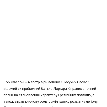
Кор Фаерон — магістр віри легіону «Несучих Слово»,
відомий як прийомний батько Лоргара. Справив значний
вплив на становлення характеру і релігійних поглядів, а
також зіграв ключову роль у зміні шляху розвитку легіону.