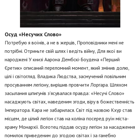
Осуд «Несучих Слово»
Потребую я воїнів, а не в жерців, Проповідники мені не
потрібні. Отриньте свій шлях і ведіть війну, Для якої ви
народжені У книзі Аарона Дембскі-Боудена «Перший
Єретик» описаний переломний момент, який змінив долю,
цілі і світогляд. Владика Людства, засмучений повільним
просуванням легіону, вирішив провчити Лоргара. Шляхом
засылания шпигунів з'ясувалася правда: «Несучі Слово»
насаджують світах, наведеним згоди, віру в божественність
Імператора. Кара не забарилася. Світ під назвою Кхур став
місцем, де цілий легіон став на коліна посеред руїн міста-
храму Монархії. Всеотец піддав осуду легіон за насадження
помилок приведеним до згодою світах і за ганебно