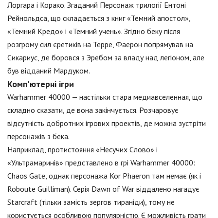
Лоргара і Корако. Згаданий Персонаж трилогії Ентоні
Рейнольдса, що складається з книг «Темний апостол»,
«Темний Кредо» і «Темний учень». Згідно беку після
розгрому сил єретиків на Терре, Фаерон попрямував на
Сикариус, де боровся з Эребом за владу над легіоном, але
був відданий Мардуком.
Комп'ютерні ігри
Warhammer 40000 — настільки стара медиавселенная, що
складно сказати, де вона закінчується. Розчаровує
відсутність добротних ігрових проектів, де можна зустріти
персонажів з бека.
Наприклад, протистояння «Несучих Слово» і
«Ультрамаринів» представлено в грі Warhammer 40000:
Chaos Gate, однак персонажа Kor Phaeron там немає (як і
Roboute Guilliman). Серія Dawn of War віддалено нагадує
Starcraft (тільки замість зергов тираніди), тому не
користується особливою популярністю. Є можливість грати