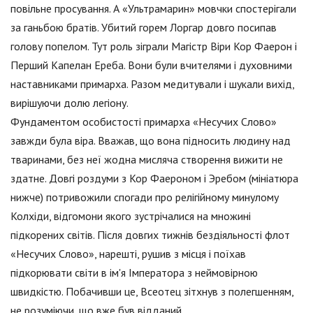
повільне просування. А «Ультрамарин» мовчки спостерігали
за ганьбою братів. Убитий горем Лоргар довго посипав
голову попелом. Тут роль зіграли Магістр Віри Кор Фаерон і
Перший Капелан Ереба. Вони були вчителями і духовними
наставниками примарха. Разом медитували і шукали вихід,
вирішуючи долю легіону.
Фундаментом особистості примарха «Несучих Слово»
завжди була віра. Вважав, що вона підносить людину над
тваринами, без неї жодна мисляча створення вижити не
здатне. Довгі роздуми з Кор Фаероном і Эребом (мініатюра
нижче) потривожили спогади про релігійному минулому
Колхіди, відгомони якого зустрічалися на множині
підкорених світів. Після довгих тижнів бездіяльності флот
«Несучих Слово», нарешті, рушив з місця і поїхав
підкорювати світи в ім'я Імператора з неймовірною
швидкістю. Побачивши це, Всеотец зітхнув з полегшенням,
не розуміючи, що вже був відданий.