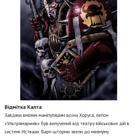
Відмітка Калта
Завдяки вмілим маніпуляціям воїна Хоруса, легіон
«Ультрамаринів» був вилучений від театру військових дій в
системі Истваан. Варп-шторми звели до мінімуму