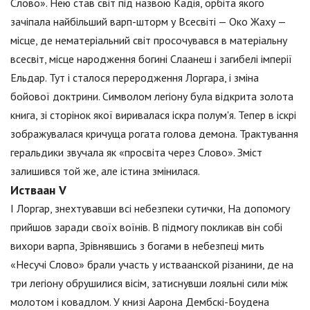
Слово». Нею став світ під назвою Кадія, орбіта якого
зачіпала найбільший варп-шторм у Всесвіті — Око Жаху —
місце, де нематеріальний світ просочувався в матеріальну
всесвіт, місце народження богині Слаанеш і загибелі імперії
Ельдар. Тут і сталося переродження Лоргара, і зміна
бойової доктрини. Символом легіону була відкрита золота
книга, зі сторінок якої виривалася іскра полум'я. Тепер в іскрі
зображувалася кричуща рогата голова демона. Трактування
геральдики звучала як «просвіта через Слово». Зміст
залишився той же, але істина змінилася.
Истваан V
І Лоргар, знехтувавши всі небезпеки сутички, На допомогу
прийшов заради своїх воїнів. В підмогу покликав він собі
вихори варпа, Зрівнявшись з богами в небезпеці мить
«Несучі Слово» брали участь у истваанской різанини, де на
три легіону обрушилися вісім, затиснувши лояльні сили між
молотом і ковадлом. У книзі Аарона Дембскі-Боудена