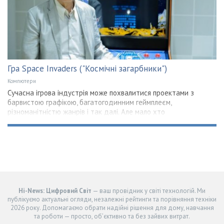
Гра Space Invaders ("Космічні загарбники")
Компютери
Сучасна ігрова індустрія може похвалитися проектами з
барвистою графікою, багатогодинним геймплеєм,
різноманітністю жанрів і так далі. Але мало хто
Hi-News: Цифровий Світ
— ваш провідник у світі технологій. Ми
публікуємо актуальні огляди, незалежні рейтинги та порівняння техніки
2026 року. Допомагаємо обрати надійні рішення для дому, навчання
та роботи — просто, об’єктивно та без зайвих витрат.