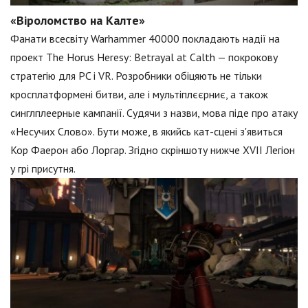
«Віроломство на Калте»
Фанати всесвіту Warhammer 40000 покладають надії на
проект The Horus Heresy: Betrayal at Calth — покрокову
стратегію для PC і VR. Розробники обіцяють не тільки
кросплатформені битви, але і мультіплєєрниє, а також
синглплеерные кампанії. Судячи з назви, мова піде про атаку
«Несучих Слово». Бути може, в якийсь кат-сцені з'явиться
Кор Фаерон або Лоргар. Згідно скріншоту нижче XVII Легіон
у грі присутня.