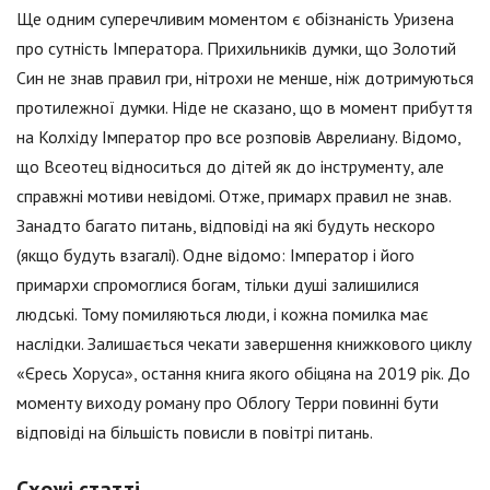
Ще одним суперечливим моментом є обізнаність Уризена
про сутність Імператора. Прихильників думки, що Золотий
Син не знав правил гри, нітрохи не менше, ніж дотримуються
протилежної думки. Ніде не сказано, що в момент прибуття
на Колхіду Імператор про все розповів Аврелиану. Відомо,
що Всеотец відноситься до дітей як до інструменту, але
справжні мотиви невідомі. Отже, примарх правил не знав.
Занадто багато питань, відповіді на які будуть нескоро
(якщо будуть взагалі). Одне відомо: Імператор і його
примархи спромоглися богам, тільки душі залишилися
людські. Тому помиляються люди, і кожна помилка має
наслідки. Залишається чекати завершення книжкового циклу
«Єресь Хоруса», остання книга якого обіцяна на 2019 рік. До
моменту виходу роману про Облогу Терри повинні бути
відповіді на більшість повисли в повітрі питань.
Схожі статті