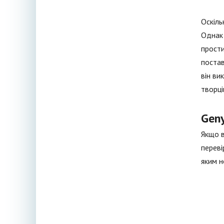
Оскіль
Однак 
прости
постав
він ви
творці
Geny
Якщо в
переві
яким н