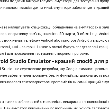
ники додатків використовують емулятори для тестування прогр
и наявності клавіатури та миші, емулятори забезпечують кращий 
ете налаштувати специфікації обладнання на емуляторах в залеж
ора, оперативну пам'ять, наявність SD-карти, її обсяг і т. д. An
 у яких немає телефону Android або пристрої Android з високою п
товні, інші – за гроші. Нижче в огляді будуть представлені кращі
 але і для проведення тестування створеної програми.
oid Studio Emulator - кращий спосіб для 
d Studio - це середовище розробки, яку Google схвалює і реко
мне забезпечення пропонує безліч функцій, які допомагають ро
 визнавалася співтовариством програмістів як самий кращий ем
 з таких особливостей є можливість використання повноцінної 
ії. Цей емулятор призначений розробникам, які хочуть тестувати 