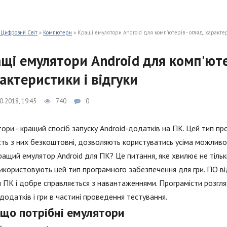
 Цифровий Світ
»
Компютери
» Кращі емулятори Android для комп'ютерів - огляд, характер
щі емулятори Android для комп'ютер
актеристики і відгуки
0.2018, 19:45
740
0
ори - кращий спосіб запуску Android-додатків на ПК. Цей тип про
сть з них безкоштовні, дозволяють користуватись усіма можливо
ращий емулятор Android для ПК? Це питання, яке хвилює не тільки
икористовують цей тип програмного забезпечення для гри. ПО від
 ПК і добре справляється з навантаженнями. Програмісти розгл
додатків і гри в частині проведення тестування.
іщо потрібні емулятори