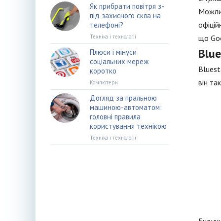
Як прибрати повітря з-
Можлив
під захисного скла на
офіцій
телефоні?
Техніка і технології
що Goo
Blue
Плюси і мінуси
соціальних мереж
Bluest
коротко
він та
Компютери
Догляд за пральною
машиною-автоматом:
головні правила
користування технікою
Техніка і технології