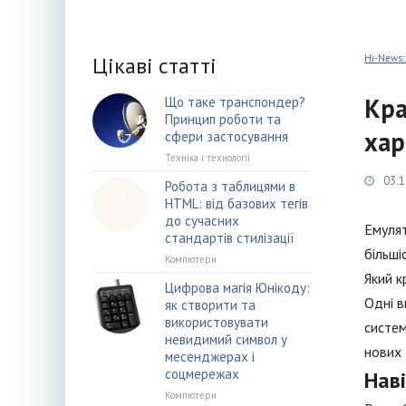
Цікаві статті
Hi-News:
Кра
Що таке транспондер?
Принцип роботи та
хар
сфери застосування
Техніка і технології
03.1
Робота з таблицями в
HTML: від базових тегів
до сучасних
Емулят
стандартів стилізації
більші
Компютери
Який к
Цифрова магія Юнікоду:
Одні в
як створити та
використовувати
систем
невидимий символ у
нових 
месенджерах і
соцмережах
Нав
Компютери