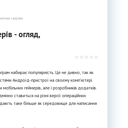
истики і відгуки
ів - огляд,
грам набирає популярність. Це не дивно, так як
стями Андроїд-пристрої на своєму комп'ютері.
 мобільних геймерів, але і розробників додатків.
мінно ставиться на різні версії операційних
ядають таке більше як середовище для написання