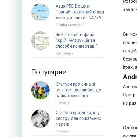
Розроб
Asus P5B Deluxe:
Завдяк
Повний технічний огляд
легенди епохи LGA775
Техніка і технології
Ви мож
Чим відкрити файл
*.spl7: інструкція та
процес
способи конвертації
людей,
Компютери
безкош
іграх,
Популярне
Andr
Статуси про сина зі
Androi
змістом: про любов до
Програ
найважливішого
не раз
Інтернет
Статуси про молодшу
сестру для соціальних
мереж
Однією
Інтернет
емуляц