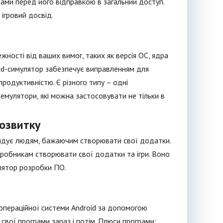
ами перед його відправкою в загальний доступ.
ігровий досвід.
ності від ваших вимог, таких як версія ОС, ядра
droid-симулятор забезпечує виправленням для
родуктивністю. Є різного типу – одні
 емулятори, які можна застосовувати не тільки в
розвитку
мендує людям, бажаючим створювати свої додатки.
зробникам створювати свої додатки та ігри. Воно
улятор розробки ПО.
операційної системи Android за допомогою
свої програми зараз і потім. Плюси програми: