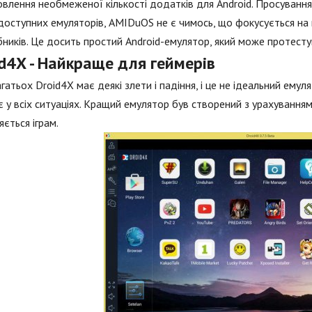
влення необмеженої кількості додатків для Android. Просування 
доступних емуляторів, AMIDuOS не є чимось, що фокусується на 
ників. Це досить простий Android-емулятор, який може протесту
d4X - Найкраще для геймерів
гатьох Droid4X має деякі злети і падіння, і це не ідеальний ему
 у всіх ситуаціях. Кращий емулятор був створений з урахуванням
яється іграм.