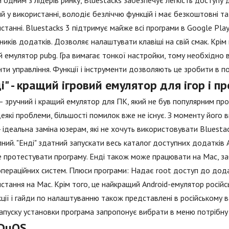
 одним з лідерів ринку, Bluestacks забезпечує легкість доступу
й у використанні, володіє безліччю функцій і має безкоштовні та 
станні. Bluestacks 3 підтримує майже всі програми в Google Play
ників додатків. Дозволяє налаштувати клавіші на свій смак. Крім 
 емулятор pubg. Гра вимагає тонкої настройки, тому необхідно 
ти управління. Функції і інструменти дозволяють це зробити в пов
і" - кращий ігровий емулятор для ігор і 
 – зручний і кращий емулятор для ПК, який не був популярним про
еякі проблеми, більшості помилок вже не існує. З моменту його 
 - ідеальна заміна юзерам, які не хочуть використовувати Bluesta
ний. "Енді" здатний запускати весь каталог доступних додатків 
 протестувати програму. Енді також може працювати на Mac, з
пераційних систем. Плюси програми: Надає root доступ до додат
стання на Mac. Крім того, це найкращий Android-емулятор росій
кції і гайди по налаштуванню також представлені в російському в
запуску установки програма запропонує вибрати в меню потрібну
DuOS