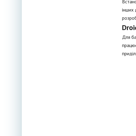
Встано
інших 
розроб
Droi
Для ба
працює
приділ