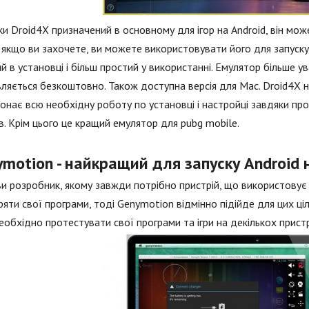
ки Droid4X призначений в основному для ігор на Android, він може
якщо ви захочете, ви можете використовувати його для запуску 
й в установці і більш простий у використанні. Емулятор більше у
ляється безкоштовно. Також доступна версія для Mac. Droid4X н
конає всю необхідну роботу по установці і настройці завдяки пр
в. Крім цього це кращий емулятор для pubg mobile.
motion - найкращий для запуску Android 
и розробник, якому завжди потрібно пристрій, що використовує 
ряти свої програми, тоді Genymotion відмінно підійде для цих ці
еобхідно протестувати свої програми та ігри на декількох прист