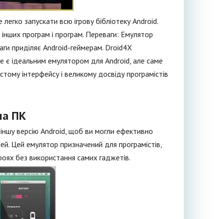
 легко запускати всю ігрову бібліотеку Android.
інших програм і програм. Переваги: Емулятор
ваги приділяє Android-геймерам. Droid4X
е є ідеальним емулятором для Android, але саме
остому інтерфейсу і великому досвіду програмістів
на ПК
іншу версію Android, щоб ви могли ефективно
лей. Цей емулятор призначений для програмістів,
роях без використання самих гаджетів.