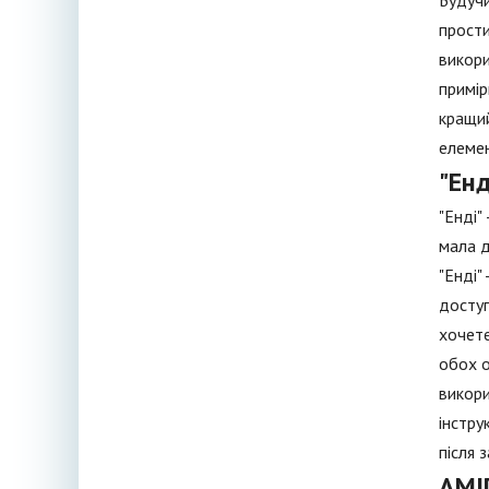
Будучи
прости
викори
примір
кращий
елемен
"Енд
"Енді"
мала д
"Енді"
доступ
хочете
обох о
викори
інстру
після 
AMI