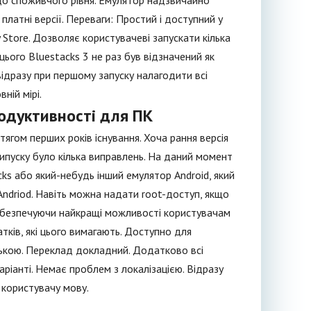
 до споживчого рівня. Емулятор надзвичайно
платні версії. Переваги: Простий і доступний у
 Store. Дозволяє користувачеві запускати кілька
цього Bluestacks 3 не раз був відзначений як
відразу при першому запуску налагодити всі
ній мірі.
продуктивності для ПК
тягом перших років існування. Хоча рання версія
випуску було кілька виправлень. На даний момент
cks або який-небудь інший емулятор Android, який
Andriod. Навіть можна надати root-доступ, якщо
абезпечуючи найкращі можливості користувачам
ків, які цього вимагають. Доступно для
ською. Переклад докладний. Додатково всі
аріанті. Немає проблем з локалізацією. Відразу
 користувачу мову.