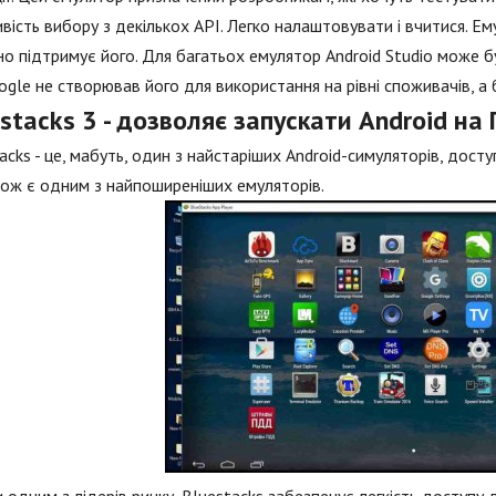
ість вибору з декількох API. Легко налаштовувати і вчитися. Е
но підтримує його. Для багатьох емулятор Android Studio може 
gle не створював його для використання на рівні споживачів, а 
stacks 3 - дозволяє запускати Android на
acks - це, мабуть, один з найстаріших Android-симуляторів, дост
кож є одним з найпоширеніших емуляторів.