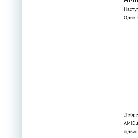
Наступ
Один з
Добре 
AMIDuO
підвищ