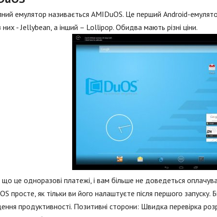
ний емулятор називається AMIDuOS. Це перший Android-емулятор,
 них - Jellybean, а інший – Lollipop. Обидва мають різні ціни.
що це одноразові платежі, і вам більше не доведеться оплачуват
S просте, як тільки ви його налаштуєте після першого запуску. 
ення продуктивності. Позитивні сторони: Швидка перевірка роз