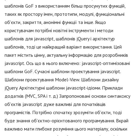
шаблонів GoF з використанням більш просунутих функцій,
таких як простору імен, прототипи, модулі, функціональні
об'єкти, закриття, анонімні функції та інше. Якщо
користувачам потрібні новітні інструменти і методи
шаблонів для jаvascript, шаблонів jQuery і архітектур
шаблонів, тоді це найкращий варіант використання. Цей
пакет містить цінну, актуальну інформацію для розробників
jаvascript. Ось що в нього включено: jаvascript-оптимізовані
шаблони GoF. Сучасні шаблони проектування jаvascript.
Шаблони проектування Model-View. Шаблони дизайну
jQuery. Архітектурні шаблони jаvascript-ідіоми. Приклади
додатків (MVC, SPA і т. д.) Запропоновані основи синтаксису
об'єктів jаvascript дуже важливі для початківців
програмістів. Потрібно спочатку зрозуміти об'єкти, тоді
буде знання об'єктно-орієнтованого програмування. Вкрай
важливо мати глибоке розуміння цього матеріалу, оскільки