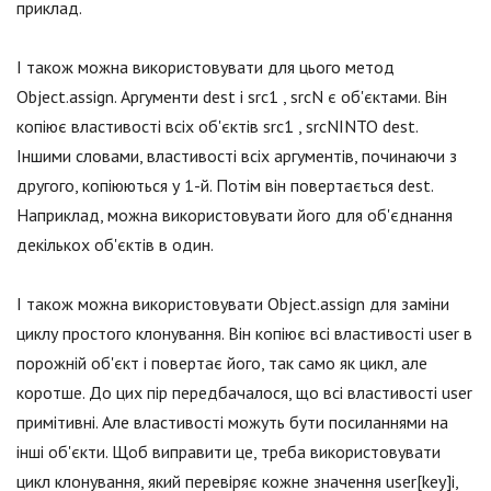
приклад.
І також можна використовувати для цього метод
Object.assign. Аргументи dest і src1 , srcN є об'єктами. Він
копіює властивості всіх об'єктів src1 , srcNINTO dest.
Іншими словами, властивості всіх аргументів, починаючи з
другого, копіюються у 1-й. Потім він повертається dest.
Наприклад, можна використовувати його для об'єднання
декількох об'єктів в один.
І також можна використовувати Object.assign для заміни
циклу простого клонування. Він копіює всі властивості user в
порожній об'єкт і повертає його, так само як цикл, але
коротше. До цих пір передбачалося, що всі властивості user
примітивні. Але властивості можуть бути посиланнями на
інші об'єкти. Щоб виправити це, треба використовувати
цикл клонування, який перевіряє кожне значення user[key]і,