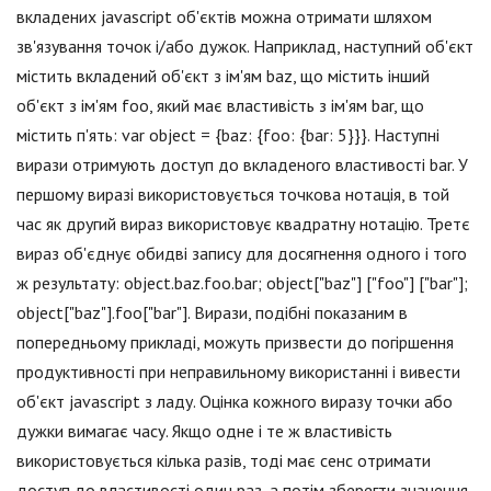
вкладених jаvascript об'єктів можна отримати шляхом
зв'язування точок і/або дужок. Наприклад, наступний об'єкт
містить вкладений об'єкт з ім'ям baz, що містить інший
об'єкт з ім'ям foo, який має властивість з ім'ям bar, що
містить п'ять: var object = {baz: {foo: {bar: 5}}}. Наступні
вирази отримують доступ до вкладеного властивості bar. У
першому виразі використовується точкова нотація, в той
час як другий вираз використовує квадратну нотацію. Третє
вираз об'єднує обидві запису для досягнення одного і того
ж результату: object.baz.foo.bar; object["baz"] ["foo"] ["bar"];
object["baz"].foo["bar"]. Вирази, подібні показаним в
попередньому прикладі, можуть призвести до погіршення
продуктивності при неправильному використанні і вивести
об'єкт jаvascript з ладу. Оцінка кожного виразу точки або
дужки вимагає часу. Якщо одне і те ж властивість
використовується кілька разів, тоді має сенс отримати
доступ до властивості один раз, а потім зберегти значення