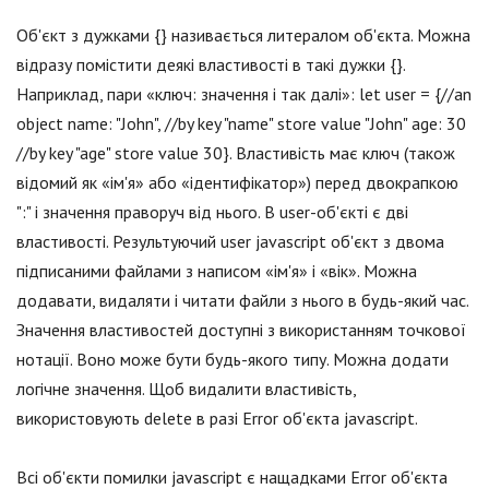
Об'єкт з дужками {} називається литералом об'єкта. Можна
відразу помістити деякі властивості в такі дужки {}.
Наприклад, пари «ключ: значення і так далі»: let user = {//an
object name: "John", //by key "name" store value "John" age: 30
//by key "age" store value 30}. Властивість має ключ (також
відомий як «ім'я» або «ідентифікатор») перед двокрапкою
":" і значення праворуч від нього. В user-об'єкті є дві
властивості. Результуючий user jаvascript об'єкт з двома
підписаними файлами з написом «ім'я» і «вік». Можна
додавати, видаляти і читати файли з нього в будь-який час.
Значення властивостей доступні з використанням точкової
нотації. Воно може бути будь-якого типу. Можна додати
логічне значення. Щоб видалити властивість,
використовують delete в разі Error об'єкта jаvascript.
Всі об'єкти помилки jаvascript є нащадками Error об'єкта