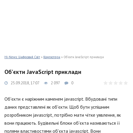
Hi-News: Цифровий Світ
»
Компютери
» Об'єкти JavaScript приклади
Об'єкти JavaScript приклади
25.09.2018, 17:07
2 097
0
Об'єкти є наріжним каменем jаvascript. Вбудовані типи
даних представлені як об'єкти. Щоб бути успішним
розробником jаvascript, потрібно мати чітке уявлення, як
вони працюють. Будівельні блоки об'єкта називаються її
полями властивостями об'єкта jаvascript. Вони