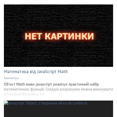
Математика від JavaScript Math
Компютери
Об'єкт Math мови jаvascript реалізує практичний набір
математичних функцій. Складні розрахунки можна виконувати
всередині браузера, не