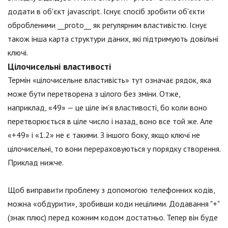
додати в об'єкт jаvascript. Існує спосіб зробити об'єкти
обробленими __proto__ як регулярним властивістю. Існує
також інша карта структури даних, які підтримують довільні
ключі.
Цілочисельні властивості
Термін «цілочисельне властивість» тут означає рядок, яка
може бути перетворена з цілого без зміни. Отже,
наприклад, «49» — це ціле ім'я властивості, бо коли воно
перетворюється в ціле число і назад, воно все той же. Але
«+49» і «1.2» не є такими. З іншого боку, якщо ключі не
цілочисельні, то вони перераховуються у порядку створення.
Приклад нижче.
Щоб виправити проблему з допомогою телефонних кодів,
можна «обдурити», зробивши коди нецілими. Додавання "+"
(знак плюс) перед кожним кодом достатньо. Тепер він буде