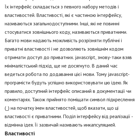
Їх інтерфейс складається з певного набору методів і
властивостей. Властивості, які є частиною інтерфейсу,
називаються загальнодоступними. Інші, які не повинні
стосуватися зовнішнього коду, називаються приватними.
Багато мови надають можливість розрізняти публічні і
приватні властивості і не дозволяють зовнішнім кодом
отримати доступ до приватних. jаvascript, знову-таки взяв
мінімалістський підхід, ще не досягнуто. В даний час
ведеться робота по додавання цієї мови. Тому jаvascript-
програмісти будуть успішно використовувати цю ідею. Як
правило, доступний інтерфейс описаний в документації чи
коментарях. Також прийнято поміщати символ підкреслення
(_) на початку імен властивостей, щоб вказати, що ці
властивості є приватними. Поділ інтерфейсу від реалізації -
відмінна ідея. Її зазвичай називають инкапсуляцией.
Властивості