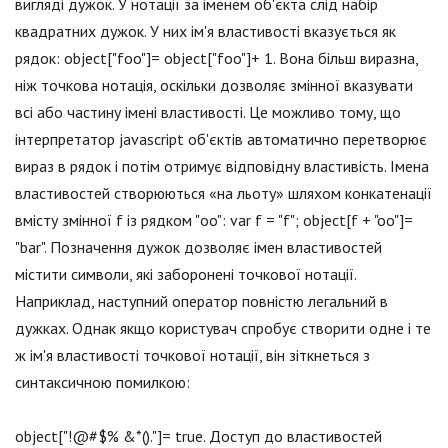
вигляді дужок. У нотації за іменем об'єкта слід набір
квадратних дужок. У них ім'я властивості вказується як
рядок: object["foo"]= object["foo"]+ 1. Вона більш виразна,
ніж точкова нотація, оскільки дозволяє змінної вказувати
всі або частину імені властивості. Це можливо тому, що
інтерпретатор jаvascript об'єктів автоматично перетворює
вираз в рядок і потім отримує відповідну властивість. Імена
властивостей створюються «на льоту» шляхом конкатенації
вмісту змінної f із рядком "oo": var f = "f"; object[f + "oo"]=
"bar". Позначення дужок дозволяє імен властивостей
містити символи, які заборонені точкової нотації.
Наприклад, наступний оператор повністю легальний в
дужках. Однак якщо користувач спробує створити одне і те
ж ім'я властивості точкової нотації, він зіткнеться з
синтаксичною помилкою:
object["!@#$% &*()."]= true. Доступ до властивостей