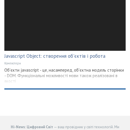
Javascript Object: створення об'єктів і робота
Компютери
Об'єкти jаvascript - це, насамперед, об'єктна модель сторінки
- DOM. Функціональні можливості мови також реалізовані в
якості
Hi-News: Цифровий Світ
— ваш провідник у світі технологій. Ми