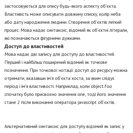
застосовуються для опису будь-якого аспекту об'єкта.
Властивість може описувати довжину списку, колір неба
або дату народження людини. Створення об'єктів легкий
процес. Мова надає синтаксис, відомий як об'єктні літерали,
які позначаються фігурними дужками.
Доступ до властивостей
Мова надає дві запису для доступу до властивостей.
Перший і найбільш поширений відомий як точкове
позначення. При точкової нотації доступ до ресурсу можна
отримати, вказавши ім'я об'єкта хоста, за яким слідує
період і ім'я властивості. Наприклад, коли object.foo
спочатку було присвоєно значення one, тоді його значення
стане 2 після виконання оператора jаvascript об'єктів.
Альтернативний синтаксис для доступу відомий як запис у