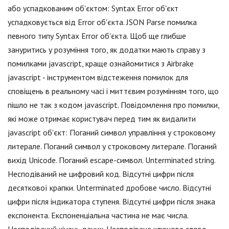
або успадкованим об'єктом: Syntax Error об'єкт
успадковується від Error об'єкта. JSON Parse помилка
певного типу Syntax Error об'єкта. Щоб ще глибше
зануритись у розуміння того, як додатки мають справу з
помилками jаvascript, краще ознайомитися з Airbrake
jаvascript - інструментом відстеження помилок для
сповіщень в реальному часі і миттєвим розумінням того, що
пішло не так з кодом jаvascript. Повідомлення про помилки,
які може отримає користувач перед тим як видалити
jаvascript об'єкт: Поганий символ управління у строковому
литерале. Поганий символ у строковому литерале. Поганий
вихід Unicode. Поганий escape-символ. Unterminated string.
Несподіваний не цифровий код. Відсутні цифри після
десяткової крапки. Unterminated дробове число. Відсутні
цифри після індикатора ступеня. Відсутні цифри після знака
експонента. Експоненціальна частина не має числа.