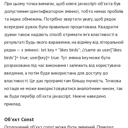
При цьому точка вимагає, щоб ключі jаvascript-об'єкта був
допустимим ідентифікатором змінної, тобто немає пробілів
та інших обмежень. Потрібно звертати увагу, щоб рядок
всередині дужок була правильно процитована. Квадратні
дужки також надають спосіб отримати ім'я властивості в
результаті будь-якого вираження, на відміну від літеральной
рядки — з змінної: let key = "likes birds"; //same as user["likes
birds"]= true; user[key]= true. Тут змінна key може бути
розрахована під час виконання і залежить від користувача
введення, а потім буде використана для доступу до
властивості. Це дає програмістам більшу гнучкість. Точкова
нотація не може використовуватися аналогічним чином, так
як буде перебір об'єкта jаvascript. Нижче наведено
приклад.
Об'єкт Const
Оголошений об'єкт const може бути змінений. Приклад