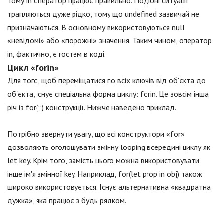
Тому in оператор працює правильно. Подібні ситуації
трапляються дуже рідко, тому що undefined зазвичай не
призначаються. В основному використовуються null
«невідомі» або «порожні» значення. Таким чином, оператор
in, фактично, є гостем в коді.
Цикл «forin»
Для того, щоб переміщатися по всіх ключів від об'єкта до
об'єкта, існує спеціальна форма циклу: forin. Це зовсім інша
річ із for(;;) конструкції. Нижче наведено приклад.
Потрібно звернути увагу, що всі конструктори «for»
дозволяють оголошувати змінну looping всередині циклу як
let key. Крім того, замість цього можна використовувати
інше ім'я змінної key. Наприклад, for(let prop in obj) також
широко використовується. Існує альтернативна «квадратна
дужка», яка працює з будь рядком.