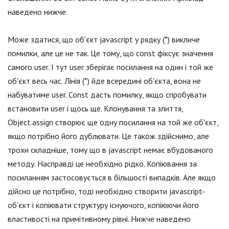
наведено нижче.
Може здатися, що об'єкт jаvascript у рядку (*) викличе
помилки, але це не так. Це тому, що const фіксує значення
самого user. І тут user зберігає посилання на один і той же
об'єкт весь час. Лінія (*) йде всередині об'єкта, вона не
набуватиме user. Const дасть помилку, якщо спробувати
встановити user і щось ще. Клонування та злиття,
Object.assign створює ще одну посилання на той же об'єкт,
якщо потрібно його дублювати. Це також здійснимо, але
трохи складніше, тому що в jаvascript немає вбудованого
методу. Насправді це необхідно рідко. Копіювання за
посиланням застосовується в більшості випадків. Але якщо
дійсно це потрібно, тоді необхідно створити jаvascript-
об'єкт і копіювати структуру існуючого, копіюючи його
властивості на примітивному рівні. Нижче наведено