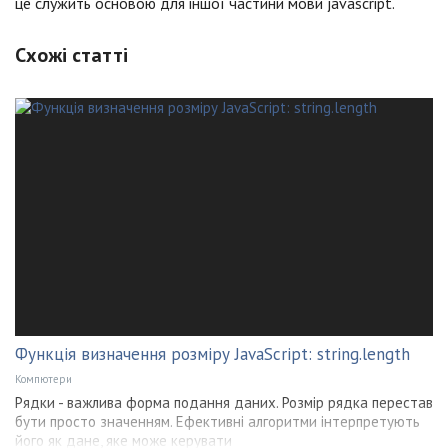
це служить основою для іншої частини мови jаvascript.
Схожі статті
Функція визначення розміру JavaScript: string.length
Компютери
Рядки - важлива форма подання даних. Розмір рядка перестав
бути просто значенням. Ефективні алгоритми інтерпретують
його як дане, яке може керувати