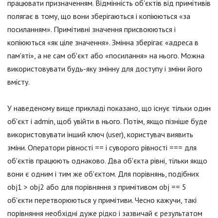
працювати призначенням. Відмінність об'єктів від примітивів
полягає в тому, що вони зберігаються і копіюються «за
посиланням». Примітивні значення присвоюються і
копіюються «як ціле значення». Змінна зберігає «адреса в
пам'яті», а не сам об'єкт або «посилання» на нього. Можна
використовувати будь-яку змінну для доступу і зміни його
вмісту.
У наведеному вище прикладі показано, що існує тільки один
об'єкт і admin, щоб увійти в нього. Потім, якщо пізніше буде
використовувати інший ключ (user), користувач виявить
зміни. Оператори рівності == і суворого рівності === для
об'єктів працюють однаково. Два об'єкта рівні, тільки якщо
вони є одним і тим же об'єктом. Для порівнянь, подібних
obj1 > obj2 або для порівняння з примітивом obj == 5
об'єкти перетворюються у примітиви. Чесно кажучи, такі
порівняння необхідні дуже рідко і зазвичай є результатом