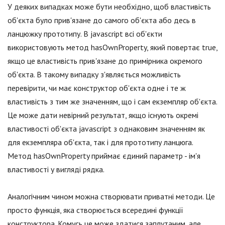
У деяких випадках може бути необхідно, щоб властивість
об'єкта було прив'язане до самого об'єкта або десь в
ланцюжку прототипу. В jаvascript всі об'єкти
використовують метод hasOwnProperty, який повертає true,
якщо це властивість прив'язане до примірника окремого
об'єкта. В такому випадку з'являється можливість
перевірити, чи має конструктор об'єкта одне і те ж
властивість з тим же значенням, що і сам екземпляр об'єкта.
Це може дати невірний результат, якщо існують окремі
властивості об'єкта jаvascript з однаковим значенням як
для екземпляра об'єкта, так і для прототипу ланцюга.
Метод hasOwnProperty приймає єдиний параметр - ім'я
властивості у вигляді рядка.
Аналогічним чином можна створювати приватні методи. Це
просто функція, яка створюється всередині функції
конструктора. Комусь це може здатися заплутаним, але