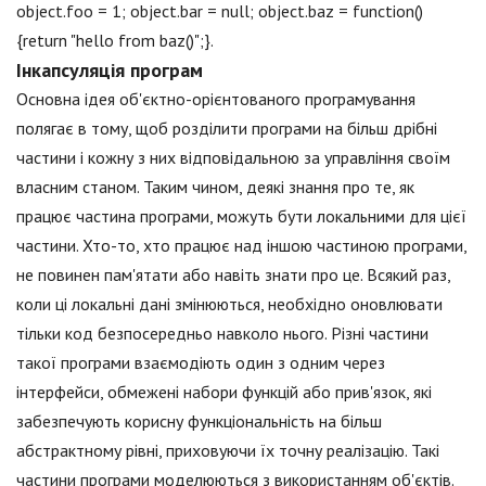
object.foo = 1; object.bar = null; object.baz = function()
{return "hello from baz()";}.
Інкапсуляція програм
Основна ідея об'єктно-орієнтованого програмування
полягає в тому, щоб розділити програми на більш дрібні
частини і кожну з них відповідальною за управління своїм
власним станом. Таким чином, деякі знання про те, як
працює частина програми, можуть бути локальними для цієї
частини. Хто-то, хто працює над іншою частиною програми,
не повинен пам'ятати або навіть знати про це. Всякий раз,
коли ці локальні дані змінюються, необхідно оновлювати
тільки код безпосередньо навколо нього. Різні частини
такої програми взаємодіють один з одним через
інтерфейси, обмежені набори функцій або прив'язок, які
забезпечують корисну функціональність на більш
абстрактному рівні, приховуючи їх точну реалізацію. Такі
частини програми моделюються з використанням об'єктів.