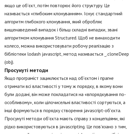
якщо це об'єкт, потім повторює його структуру. Це
називається «глибоким клонуванням». Існує стандартний
алгоритм глибокого клонування, який обробляє
вищенаведений випадок і більш складні випадки, звані
алгоритмом клонування Structured. Щоб не винаходити
колесо, можна використовувати робочу реалізацію з
бібліотеки lodash jаvascript, метод називається _.cloneDeep
(obj).
Просунуті методи
Якщо програміст зациклюється над об'єктом і прагне
отримати всі властивості у тому ж порядку, в якому вони
були додані, він може покладатися на «впорядкування по-
особливому», коли цілочисельні властивості сортуються, а
інші формуються в порядку створення jаvascript-об'єкта.
Просунуті методи об'єкта мають справу з концепціями, які
рідко використовуються в jаvascripting. Це пов'язано з тим,