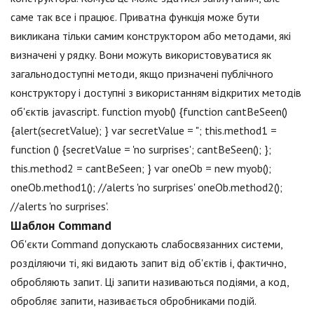
саме так все і працює. Приватна функція може бути
викликана тільки самим конструктором або методами, які
визначені у рядку. Вони можуть використовуватися як
загальнодоступні методи, якщо призначені публічного
конструктору і доступні з використанням відкритих методів
об'єктів jаvascript. function myob() {function cantBeSeen()
{alert(secretValue); } var secretValue = "; this.method1 =
function () {secretValue = 'no surprises'; cantBeSeen(); };
this.method2 = cantBeSeen; } var oneOb = new myob();
oneOb.method1(); //alerts 'no surprises' oneOb.method2();
//alerts 'no surprises'.
Шаблон Command
Об'єкти Command допускають слабосвязанних системи,
розділяючи ті, які видають запит від об'єктів і, фактично,
обробляють запит. Ці запити називаються подіями, а код,
обробляє запити, називається обробниками подій.