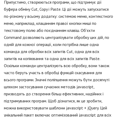
Припустимо, створюються програми, що підтримує дії
буфера обміну Cut, Copy і Paste. Ці дії можуть запускатися
по-різному у всьому додатку: системою меню, контекстного
меню, наприклад, клацанням правої кнопки миші по
текстовому полю або поєднанням клавіш. Об'єкти
Command дозволяють централізувати обробку цих дій, по
одній для кожної операції, коли потрібна лише одна
команда для обробки всіх запитів Cut, одна для всіх
запитів на копіювання та одна для всіх запитів Paste.
Оскільки команди централізують всю обробку, вони також
часто беруть участь в обробці функцій скасування для
всього програми. Значні поліпшення можуть бути досягнуті
шляхом застосування сучасних методів jаvascript,
призводять до створення більш ефективних, надійних і
підтримуваних програм. Щоб дізнатися, як це зробити,
можна використовувати шаблони jаvascript + jQuery. Цей
унікальний пакет включає оптимізований jаvascript для всіх