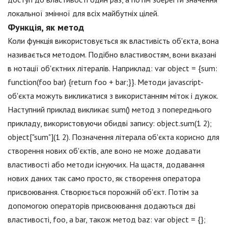
локальної змінної для всіх майбутніх цілей.
Функція, як метод
Коли функція використовується як властивість об'єкта, вона
називається методом. Подібно властивостям, вони вказані
в нотації об'єктних літералів. Наприклад: var object = {sum:
function(foo bar) {return foo + bar;}}. Методи jаvascript-
об'єкта можуть викликатися з використанням міток і дужок.
Наступний приклад викликає sum() метод з попереднього
прикладу, використовуючи обидві запису: object.sum(1 2);
object["sum"](1 2). Позначення літерала об'єкта корисно для
створення нових об'єктів, але воно не може додавати
властивості або методи існуючих. На щастя, додавання
нових даних так само просто, як створення оператора
присвоювання. Створюється порожній об'єкт. Потім за
допомогою операторів присвоювання додаються дві
властивості, foo, а bar, також метод baz: var object = {};