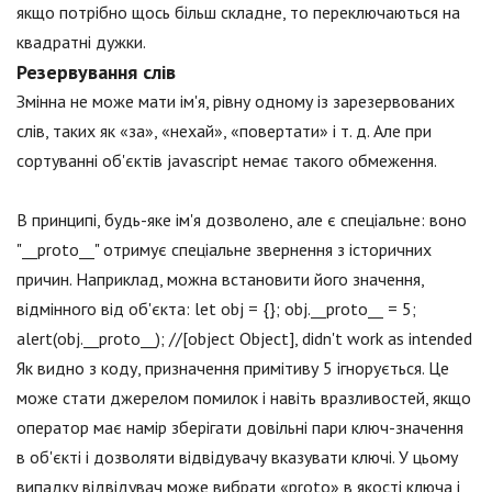
якщо потрібно щось більш складне, то переключаються на
квадратні дужки.
Резервування слів
Змінна не може мати ім'я, рівну одному із зарезервованих
слів, таких як «за», «нехай», «повертати» і т. д. Але при
сортуванні об'єктів jаvascript немає такого обмеження.
В принципі, будь-яке ім'я дозволено, але є спеціальне: воно
"__proto__" отримує спеціальне звернення з історичних
причин. Наприклад, можна встановити його значення,
відмінного від об'єкта: let obj = {}; obj.__proto__ = 5;
alert(obj.__proto__); //[object Object], didn't work as intended
Як видно з коду, призначення примітиву 5 ігнорується. Це
може стати джерелом помилок і навіть вразливостей, якщо
оператор має намір зберігати довільні пари ключ-значення
в об'єкті і дозволяти відвідувачу вказувати ключі. У цьому
випадку відвідувач може вибрати «proto» в якості ключа і