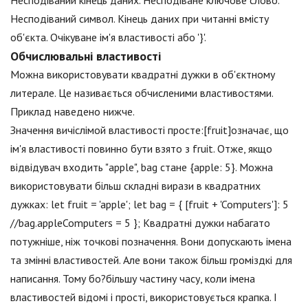
Несподіваний кінець даних. Несподіване ключове слово.
Несподіваний символ. Кінець даних при читанні вмісту
об'єкта. Очікуване ім'я властивості або '}'.
Обчислювальні властивості
Можна використовувати квадратні дужки в об'єктному
литерале. Це називається обчисленими властивостями.
Приклад наведено нижче.
Значення вичіслімой властивості просте:[fruit]означає, що
ім'я властивості повинно бути взято з fruit. Отже, якщо
відвідувач входить "apple", bag стане {apple: 5}. Можна
використовувати більш складні вирази в квадратних
дужках: let fruit = 'apple'; let bag = { [fruit + 'Computers']: 5
//bag.appleComputers = 5 }; Квадратні дужки набагато
потужніше, ніж точкові позначення. Вони допускають імена
та змінні властивостей. Але вони також більш громіздкі для
написання. Тому бо?більшу частину часу, коли імена
властивостей відомі і прості, використовується крапка. І