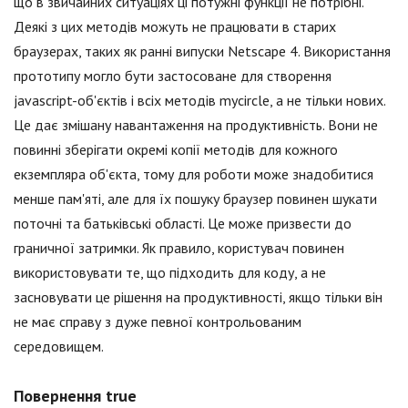
що в звичайних ситуаціях ці потужні функції не потрібні.
Деякі з цих методів можуть не працювати в старих
браузерах, таких як ранні випуски Netscape 4. Використання
прототипу могло бути застосоване для створення
jаvascript-об'єктів і всіх методів mycircle, а не тільки нових.
Це дає змішану навантаження на продуктивність. Вони не
повинні зберігати окремі копії методів для кожного
екземпляра об'єкта, тому для роботи може знадобитися
менше пам'яті, але для їх пошуку браузер повинен шукати
поточні та батьківські області. Це може призвести до
граничної затримки. Як правило, користувач повинен
використовувати те, що підходить для коду, а не
засновувати це рішення на продуктивності, якщо тільки він
не має справу з дуже певної контрольованим
середовищем.
Повернення true