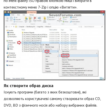
по імені файлу ISO правою кнопкою миші і вибрати в
контекстному меню 7-Zip і опцію «Витягти».
Як створити образ диска
Існують програми (багато з яких безкоштовні), які
дозволяють користувачеві самому створювати образ CD,
DVD, BD з фізичного носія або набору вибраних файлів.