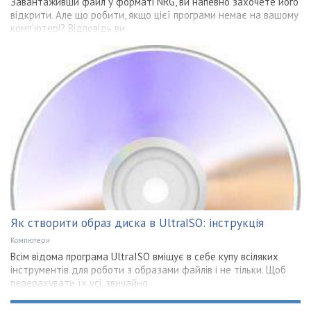
Завантаживши файл у форматі NRG, ви напевно захочете його
відкрити. Але що робити, якщо цієї програми немає на вашому
комп'ютері? Відповідь ви
Як створити образ диска в UltraISO: інструкція
Компютери
Всім відома програма UltraISO вміщує в себе купу всіляких
інструментів для роботи з образами файлів і не тільки. Щоб
перерахувати їх усі, звичайно