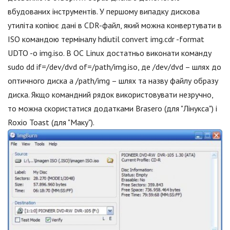
вбудованих інструментів. У першому випадку дискова
утиліта копіює дані в CDR-файл, який можна конвертувати в
ISO командою терміналу hdiutil convert img.cdr -format
UDTO -o img.iso. В ОС Linux достатньо виконати команду
sudo dd if=/dev/dvd of=/path/img.iso, де /dev/dvd – шлях до
оптичного диска а /path/img – шлях та назву файлу образу
диска. Якщо командний рядок використовувати незручно,
то можна скористатися додатками Brasero (для "Лінукса") і
Roxio Toast (для "Маку").