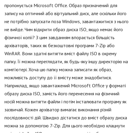
пропонується Microsoft Office. Образ призначений для
запису на оптичний або віртуальний диск, але оскільки його
не потрібно запускати поза Windows, завантажитися з нього
не вийде. Чим відкрити образ диска ISO, якщо немає його
фізичної копії? З цим завданням впорається більшість
архіваторів, таких як безкоштовні програми 7-Zip або
WinRAR. Вони здатні витягти вміст файлу ISO в окрему
папку. Її можна переглядати, як будь-яку іншу директорію на
комп'ютері. Хоча цю папку можна записати як образ,
можливість доступу до її вмісту може знадобитися.
Наприклад, якщо завантажений Microsoft Office у форматі
образу диска ISO, замість його перенесення на фізичний
носій можна витягти файли і потім інсталювати програму як
зазвичай. Кожен архіватор вимагає виконання різній
послідовності дій. Швидко дістатися до вміст образу диска
можна за допомогою 7-Zip. Для цього необхідно клацнути