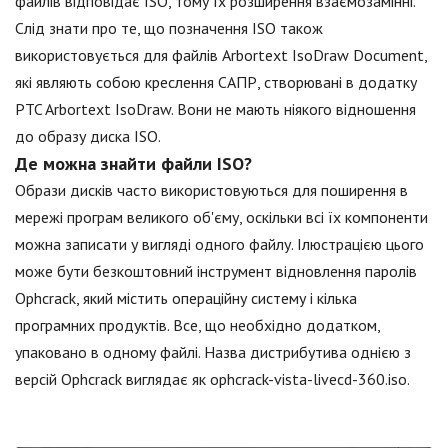
файлів відповідає ISO, тому їх розширення взаємозамінні.
Слід знати про те, що позначення ISO також
використовується для файлів Arbortext IsoDraw Document,
які являють собою креслення САПР, створювані в додатку
PTC Arbortext IsoDraw. Вони не мають ніякого відношення
до образу диска ISO.
Де можна знайти файли ISO?
Образи дисків часто використовуються для поширення в
мережі програм великого об'єму, оскільки всі їх компоненти
можна записати у вигляді одного файлу. Ілюстрацією цього
може бути безкоштовний інструмент відновлення паролів
Ophcrack, який містить операційну систему і кілька
програмних продуктів. Все, що необхідно додатком,
упаковано в одному файлі. Назва дистрибутива однією з
версій Ophcrack виглядає як ophcrack-vista-livecd-360.iso.