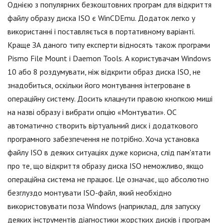
Однією з популярних безкоштовних програм для відкриття
файлу образу диска ISO є WinCDEmu. Додаток легко у
використанні і поставляється в портативному варіанті.
Краще ЗА даного типу експерти відносять також програми
Pismo File Mount і Daemon Tools. А користувачам Windows
10 або 8 роздумувати, ніж відкрити образ диска ISO, не
знадобиться, оскільки його монтування інтегроване в
операційну систему. Досить клацнути правою кнопкою миші
на назві образу і вибрати опцію «Монтувати». OC
автоматично створить віртуальний диск і додаткового
програмного забезпечення не потрібно. Хоча установка
файлу ISO в деяких ситуаціях дуже корисна, слід пам'ятати
про те, що відкриття образу диска ISO неможливо, якщо
операційна система не працює. Це означає, що абсолютно
безглуздо монтувати ISO-файл, який необхідно
використовувати поза Windows (наприклад, для запуску
деяких інструментів діагностики жорстких дисків і програм