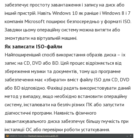
забезпечує простоту завантаження і запису на диск або
інший пристрій. Навіть Windows 10 як раніше і Windows 8 і 7
компанія Microsoft поширює безпосередньо у форматі ISO.
Завдяки цьому операційну систему можна витягти або
змонтувати на віртуальній машині.
Як записати ISO-файли
Найпоширеніший спосіб використання образів диска – їх
запис на CD, DVD або BD. Цей процес відрізняється від
збереження музики та документів, тому що програмне
забезпечення має «збирати» вміст файлу ISO для CD, DVD
або BD відповідно. Фахівці радять використовувати даний
метод у випадку, якщо необхідно встановити операційну
систему, інсталювати на безліч різних ПК або запустити
діагностичні програми. Наявність фізичного
завантажувального диска забезпечує більшу гнучкість при
інсталяції ОС або перевірки роботи устаткування.