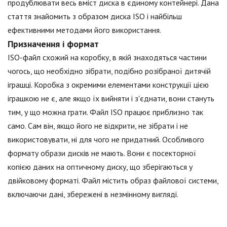
продублювати весь вміст диска в єдиному контейнері. Дана
стаття знайомить з образом диска ISO і найбільш
ефективними методами його використання.
Призначення і формат
ISO-файл схожий на коробку, в якій знаходяться частини
чогось, що необхідно зібрати, подібно розібраної дитячій
іграшці. Коробка з окремими елементами конструкції цією
іграшкою не є, але якщо їх вийняти і з'єднати, вони стануть
тим, у що можна грати. Файл ISO працює приблизно так
само. Сам він, якщо його не відкрити, не зібрати і не
використовувати, ні для чого не придатний. Особливого
формату образи дисків не мають. Вони є посекторної
копією даних на оптичному диску, що зберігаються у
двійковому форматі. Файл містить образ файлової системи,
включаючи дані, збережені в незмінному вигляді.