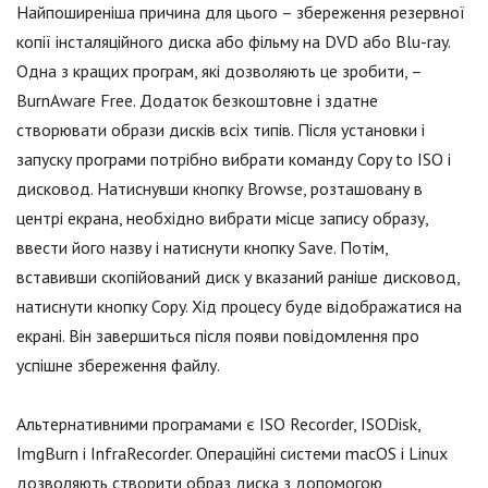
Найпоширеніша причина для цього – збереження резервної
копії інсталяційного диска або фільму на DVD або Blu-ray.
Одна з кращих програм, які дозволяють це зробити, –
BurnAware Free. Додаток безкоштовне і здатне
створювати образи дисків всіх типів. Після установки і
запуску програми потрібно вибрати команду Copy to ISO і
дисковод. Натиснувши кнопку Browse, розташовану в
центрі екрана, необхідно вибрати місце запису образу,
ввести його назву і натиснути кнопку Save. Потім,
вставивши скопійований диск у вказаний раніше дисковод,
натиснути кнопку Copy. Хід процесу буде відображатися на
екрані. Він завершиться після появи повідомлення про
успішне збереження файлу.
Альтернативними програмами є ISO Recorder, ISODisk,
ImgBurn і InfraRecorder. Операційні системи macOS і Linux
дозволяють створити образ диска з допомогою