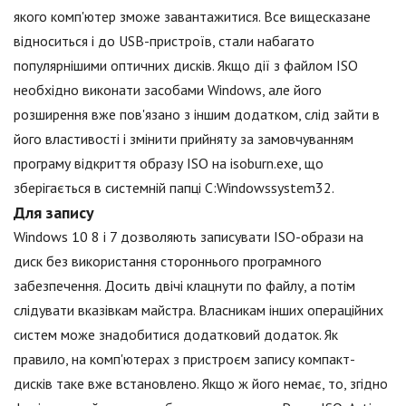
якого комп'ютер зможе завантажитися. Все вищесказане
відноситься і до USB-пристроїв, стали набагато
популярнішими оптичних дисків. Якщо дії з файлом ISO
необхідно виконати засобами Windows, але його
розширення вже пов'язано з іншим додатком, слід зайти в
його властивості і змінити прийняту за замовчуванням
програму відкриття образу ISO на isoburn.exe, що
зберігається в системній папці C:Windowssystem32.
Для запису
Windows 10 8 і 7 дозволяють записувати ISO-образи на
диск без використання стороннього програмного
забезпечення. Досить двічі клацнути по файлу, а потім
слідувати вказівкам майстра. Власникам інших операційних
систем може знадобитися додатковий додаток. Як
правило, на комп'ютерах з пристроєм запису компакт-
дисків таке вже встановлено. Якщо ж його немає, то, згідно