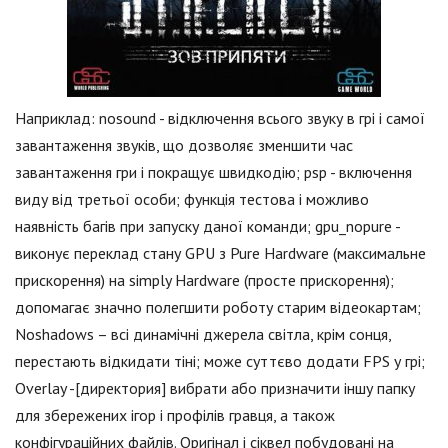
Наприклад: nosound - відключення всього звуку в грі і самої
завантаження звуків, що дозволяє зменшити час
завантаження гри і покращує швидкодію; psp - включення
виду від третьої особи; функція тестова і можливо
наявність багів при запуску даної команди; gpu_nopure -
виконує переклад стану GPU з Pure Hardware (максимальне
прискорення) на simply Hardware (просте прискорення);
допомагає значно полегшити роботу старим відеокартам;
Noshadows – всі динамічні джерела світла, крім сонця,
перестають відкидати тіні; може суттєво додати FPS у грі;
Overlay -[директория] вибрати або призначити іншу папку
для збережених ігор і профілів гравця, а також
конфігураційних файлів. Оригінал і сіквел побудовані на