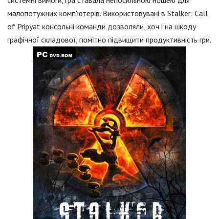
системні вимоги, гра ставала непосильною ношею для
малопотужних комп'ютерів. Використовувані в Stalker: Call
of Pripyat консольні команди дозволяли, хоч і на шкоду
графічної складової, помітно підвищити продуктивність гри.