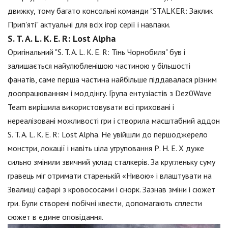
движку, тому багато консольні команди "STALKER: Заклик
Прип'яті" актуальні для всіх ігор серії і навпаки.
S. T. A. L. K. E. R: Lost Alpha
Оригінальний "S. T. A. L. K. E. R: Тінь Чорнобиля" був і
залишається найулюбленішою частиною у більшості
фанатів, саме перша частина найбільше піддавалася різним
доопрацюванням і моддінгу. Група ентузіастів з Dez0Wave
Team вирішила використовувати всі приховані і
нереалізовані можливості гри і створила масштабний аддон
S. T. A. L. K. E. R: Lost Alpha. Не увійшли до першоджерело
монстри, локації і навіть ціла угруповання Р. Н. Е. Х дуже
сильно змінили звичний уклад сталкерів. За кругленьку суму
гравець міг отримати старенькій «Нивою» і влаштувати на
Звалищі сафарі з кровососами і снорк. Зазнав зміни і сюжет
гри. Були створені побічні квести, допомагають сплести
сюжет в єдине оповідання.