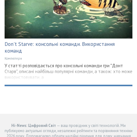
Don't Starve: консольні команди. Використання
команд
Компютери
У статті розповідається про консольні команди гри "Донт
Старв", описані найбільш популярні команди, а також: хто може
використовувати, а
Hi-News: Цифровий Світ
— ваш провідник у світі технологій. Ми
публікуємо актуальні огляди, незалежні рейтинги та порівняння техніки
2026 року. Допомагаємо обрати надійні рішення для дому, навчання