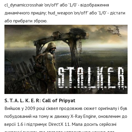
cl_dynamiccrosshair 'on/off' або '1/0' - відображення
динамічного прицілу; hud_weapon 'on/off' або '1/0' - дістати
або прибрати зброю.
S. T. A. L. K. E. R: Call of Pripyat
Вийшов у 2009 році сіквел продовжив сюжет оригіналу і був
побудований на тому ж движку X-Ray Engine, оновленим до
версії 1.6 і підтримує DirectX 11. Мала досить серйозні