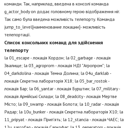
команди. Так, наприклад, введена в консолі команда
g_actor_body on додає головному герою відображення ніг.
Так само була введена можливість телепорту. Команда
jump_to_level[наименование локации]- можливість
телепортації.
Список консольних команд для здійснення
телепорту
la 01_escape - локація Кордон; la 02_garbage - локація
Звалище; la 03_agroprom - локація НДІ "Агропром"; la
04_darkdolina - локація Темна Долина; la 04u_darklab -
локація Секретна лабораторія X18; la 05_bar_rostok -
локація Бар; la 06_yantar - локація Бурштин; la 07_military -
локація Армійські Склади; la 08_deadcity - локація Мертве
Місто; la 09_swamp - локація Болота; la 10_radar - локація
Радар; la 10u_bunker - локація Секретна лабораторія X10; la
11_pripyat - локація Прип'ять; la 12_stancia - локація ЧАЕС; la
12u_sarcofag - локація Саркофаг; la 13_generators - локація