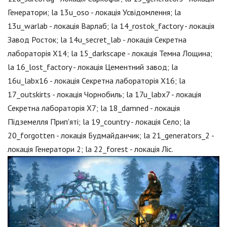
Генератори; la 13u_oso - локація Усвідомлення; la
13u_warlab - локація Варлаб; la 14_rostok_factory - локація
Завод Росток; la 14u_secret_lab - локація Секретна
лабораторія X14; la 15_darkscape - локація Темна Лощина;
la 16_lost_factory - локація Цементний завод; la
16u_labx16 - локація Секретна лабораторія X16; la
17_outskirts - локація Чорнобиль; la 17u_labx7 - локація
Секретна лабораторія X7; la 18_damned - локація
Підземелля Прип'яті; la 19_country - локація Село; la
20_forgotten - локація Будмайданчик; la 21_generators_2 -
локація Генератори 2; la 22_forest - локація Ліс.