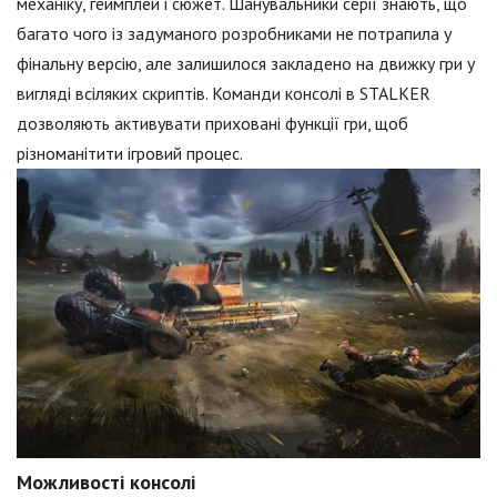
механіку, геймплей і сюжет. Шанувальники серії знають, що
багато чого із задуманого розробниками не потрапила у
фінальну версію, але залишилося закладено на движку гри у
вигляді всіляких скриптів. Команди консолі в STALKER
дозволяють активувати приховані функції гри, щоб
різноманітити ігровий процес.
Можливості консолі