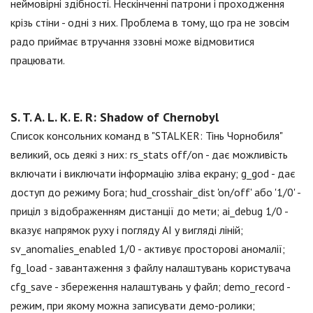
неймовірні здібності. Нескінченні патрони і проходження
крізь стіни - одні з них. Проблема в тому, що гра не зовсім
радо приймає втручання ззовні може відмовитися
працювати.
S. T. A. L. K. E. R: Shadow of Chernobyl
Список консольних команд в "STALKER: Тінь Чорнобиля"
великий, ось деякі з них: rs_stats off/on - дає можливість
включати і виключати інформацію зліва екрану; g_god - дає
доступ до режиму Бога; hud_crosshair_dist 'on/off' або '1/0' -
приціл з відображенням дистанції до мети; ai_debug 1/0 -
вказує напрямок руху і погляду АІ у вигляді ліній;
sv_anomalies_enabled 1/0 - активує просторові аномалії;
fg_load - завантаження з файлу налаштувань користувача
cfg_save - збереження налаштувань у файл; demo_record -
режим, при якому можна записувати демо-ролики;