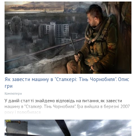
Як завести машину в "Сталкері: Тінь Чорнобиля". Опис
гри
Компютери
У даній статті знайдемо відповідь на питання, як завести
машину в "Сталкер. Тінь Чорнобиля". Гра вийшла в березні 2007
року і полюбилася