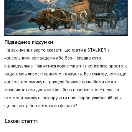
Підведемо підсумки
На закінчення варто сказати, що грати в STALKER з
консольними командами або без – справа суто
індивідуальна. Навчитися користуватися консоллю просто, а
надані можливості приємно здивують. Без сумніву, команди
консолі допоможуть гравцеві ближче познайомитися з
можливостями движка ігри і його начинкою. Але перш за
все, вони зможуть подарувати нові фарби улюбленій грі, а
що ще потрібно відданого фаната?
Схожі статті