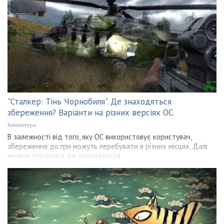
"Сталкер: Тінь Чорнобиля". Де знаходяться
збереження? Варіанти на різних версіях ОС.
Компютери
В залежності від того, яку ОС використовує користувач,
збереження до гри можуть перебувати в різних місцях. Далі
можна дізнатися, де знаходяться