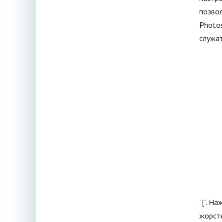
позвол
Photo
служат
"[". Н
жорстк