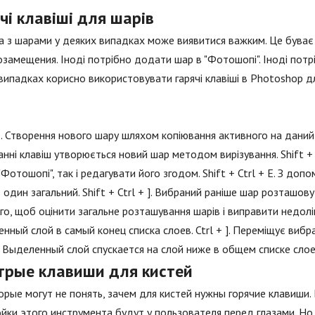
чі клавіші для шарів
 з шарами у деяких випадках може виявитися важким. Це буває з
замещения. Іноді потрібно додати шар в "Фотошопі". Іноді потрі
випадках корисно використовувати гарячі клавіші в Photoshop для
 J. Створення нового шару шляхом копіювання активного на даний 
нні клавіш утворюється новий шар методом вирізування. Shift + 
"Фотошопі", так і редагувати його згодом. Shift + Ctrl + E. З до
 один загальний. Shift + Ctrl + ]. Вибраний раніше шар розташов
го, щоб оцінити загальне розташування шарів і виправити недоліки
нный слой в самый конец списка слоев. Ctrl + ]. Переміщує вибр
[. Выделенный слой спускается на слой ниже в общем списке слое
трые клавиши для кистей
рые могут не понять, зачем для кистей нужны горячие клавиши.
йки этого инструмента будут у пользователя перед глазами. Н