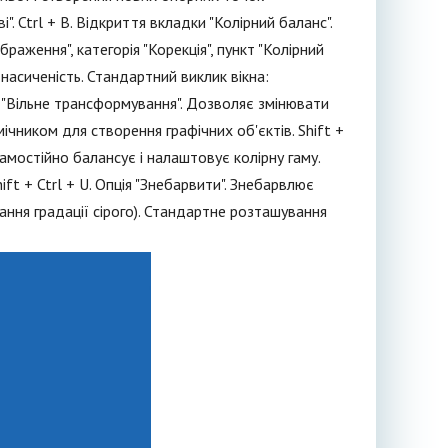
". Ctrl + B. Відкриття вкладки "Колірний баланс".
браження", категорія "Корекція", пункт "Колірний
і насиченість. Стандартний виклик вікна:
ції "Вільне трансформування". Дозволяє змінювати
чником для створення графічних об'єктів. Shift +
самостійно балансує і налаштовує колірну гаму.
ift + Ctrl + U. Опція "Знебарвити". Знебарвлює
ання градації сірого). Стандартне розташування