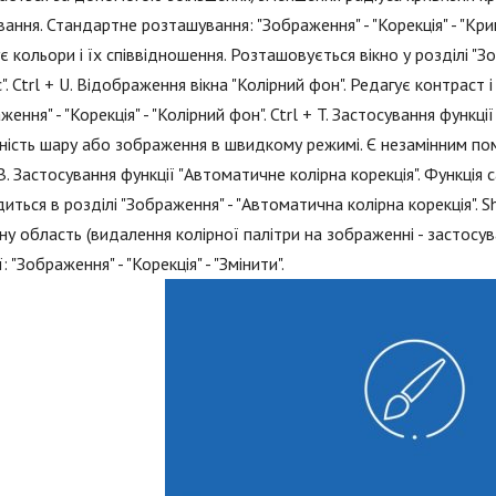
вання. Стандартне розташування: "Зображення" - "Корекція" - "Криві
є кольори і їх співвідношення. Розташовується вікно у розділі "Зо
". Ctrl + U. Відображення вікна "Колірний фон". Редагує контраст 
ження" - "Корекція" - "Колірний фон". Ctrl + T. Застосування функ
ність шару або зображення в швидкому режимі. Є незамінним помі
 B. Застосування функції "Автоматичне колірна корекція". Функція 
иться в розділі "Зображення" - "Автоматична колірна корекція". Sh
ну область (видалення колірної палітри на зображенні - застосув
: "Зображення" - "Корекція" - "Змінити".