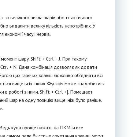
-за великого числа шарів або їх активного
бно видалити велику кількість непотрібних. У
 економії часу і нервів.
момент шару. Shift + Ctrl + J. При такому
Ctrl + N. Дана комбінація дозволяє як додати
помогою цих гарячих клавіш можливо об'єднати всі
ується вище всіх інших. Функція може знадобитися
 в роботі з ними. Shift + Ctrl +[. Помещает
аний шар на одну позицію вище, ніж було раніше.
в.
 Ведь куда проще нажать на ПКМ, и все
о на самом деле быстрые сочетания клавиш могут