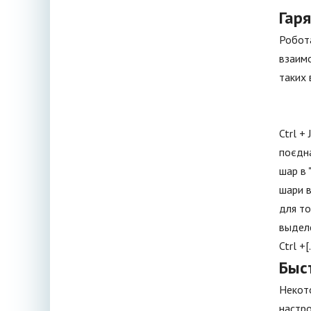
Гаря
Робота
взаимо
таких 
Ctrl +
поєдна
шар в 
шари в
для то
выделе
Ctrl +
Быс
Некото
настро