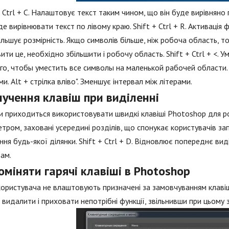
+ Ctrl + C. Налаштовує текст таким чином, що він буде вирівняно п
де вирівнювати текст по лівому краю. Shift + Ctrl + R. Активація 
більшує розмірність. Якщо символів більше, ніж робоча область,
ити це, необхідно збільшити і робочу область. Shift + Ctrl + <.
го, чтобы уместить все символы на маленькой рабочей области. A
ми. Alt + стрілка вліво". Зменшує інтервал між літерами.
лучення клавіш при виділенні
 приходиться використовувати швидкі клавіші Photoshop для робо
тром, заховані усередині розділів, що спонукає користувачів зап
ння будь-якої ділянки. Shift + Ctrl + D. Відновлює попереднє виділ
ам.
оміняти гарячі клавіші в Photoshop
ористувача не влаштовують призначені за замовчуванням клавіші
видалити і приховати непотрібні функції, звільнивши при цьому 