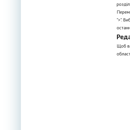
розділ
Переми
">". В
останн
Ред
Щоб ви
област