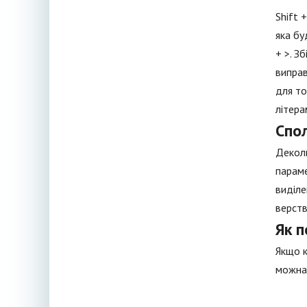
Shift 
яка бу
+ >. З
виправ
для то
літера
Спо
Деколи
параме
виділе
верств
Як п
Якщо к
можна 