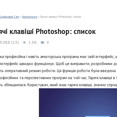
 Цифровий Світ
»
Компютери
» Гарячі клавіші Photoshop: список
ячі клавіші Photoshop: список
9.2018, 11:32
1 261
0
ка професійна і навіть аматорська програма має свій інтерфейс, 
інтерфейс швидко функціонує. Щоб це виправити, розробники дод
ь оперативний режим роботи. Ця функція роботи була введена д
рофесійних та перспективних програм на той час. Гарячі клавіші в 
сть збільшилася. Користувач, який знає гарячі клавіші, значно спр