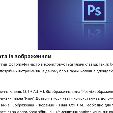
ота із зображенням
туші фотографій часто використовуються гарячі клавіші, так як
потрібних інструментів. В даному блоці гарячі клавіші відповіда
ення клавіш: Ctrl + Alt + I. Відображення вікна "Розмір зображенн
аження вікна "Рівні". Дозволяє коригувати колірну гаму за допом
 вікна: "Зображення" - "Корекція" - "Рівні". Ctrl + M. Необхідно дл
ається за допомогою збільшення/зменшення радіуса кривизни кр