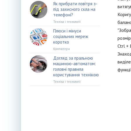
Як прибрати повітря з-
витягу
під захисного скла на
Коригу
телефоні?
баланс
Техніка і технології
"Зобра
Плюси і мінуси
соціальних мереж
розмір
коротко
Ctrl +
Компютери
Знаход
Догляд за пральною
виділе
машиною-автоматом:
головні правила
функції
користування технікою
Техніка і технології