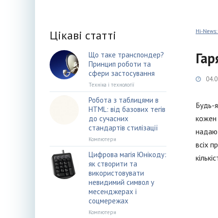
Цікаві статті
Hi-News:
Гар
Що таке транспондер?
Принцип роботи та
сфери застосування
04.0
Техніка і технології
Робота з таблицями в
Будь-я
HTML: від базових тегів
кожен 
до сучасних
стандартів стилізації
надают
Компютери
всіх п
Цифрова магія Юнікоду:
кількі
як створити та
використовувати
невидимий символ у
месенджерах і
соцмережах
Компютери