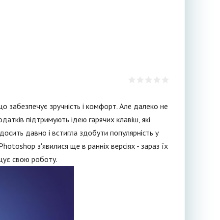
що забезпечує зручність і комфорт. Але далеко не
атків підтримують ідею гарячих клавіш, які
осить давно і встигла здобути популярність у
Photoshop з'явилися ще в ранніх версіях - зараз їх
ощує свою роботу.