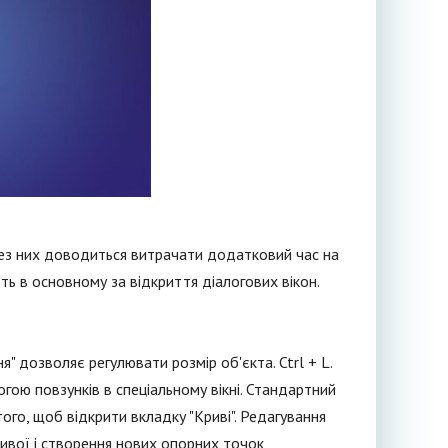
 без них доводиться витрачати додатковий час на
ють в основному за відкриття діалогових вікон.
я" дозволяє регулювати розмір об'єкта. Ctrl + L.
огою повзунків в спеціальному вікні. Стандартний
я того, щоб відкрити вкладку "Криві". Редагування
ивої і створення нових опорних точок