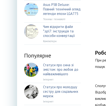
Asus P5B Deluxe:
Повний технічний огляд
легенди епохи LGA775
Техніка і технології
Чим відкрити файл
*.spl7: інструкція та
способи конвертації
Компютери
Роб
Популярне
При ре
Статуси про сина зі
пошук 
змістом: про любов до
найважливішого
Інтернет
Сполуч
Статуси про молодшу
сестру для соціальних
Відобр
мереж
виклик
Інтернет
відбув