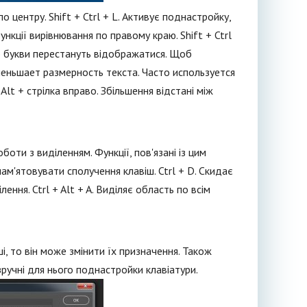
о центру. Shift + Ctrl + L. Активує поднастройку,
функції вирівнювання по правому краю. Shift + Ctrl
 то букви перестануть відображатися. Щоб
 Уменьшает размерность текста. Часто используется
lt + стрілка вправо. Збільшення відстані між
ти з виділенням. Функції, пов'язані із цим
ам'ятовувати сполучення клавіш. Ctrl + D. Скидає
ення. Ctrl + Alt + A. Виділяє область по всім
, то він може змінити їх призначення. Також
зручні для нього поднастройки клавіатури.