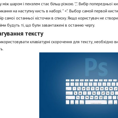
у між шаром і пензлем стає більш різкою. ",". Вибір попередньої кис
кання на наступну кисть в наборі. " <". Выбор самой первой кист
ибір самої останньої кісточки в списку. Якщо користувач не створ
іми будуть ті, що були завантажені в останню чергу.
агування тексту
користовувати клавіатурні скорочення для тексту, необхідно ви
ь.