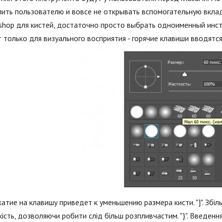
ить пользователю и вовсе не открывать вспомогательную вклад
shop для кистей, достаточно просто выбрать одноименный инст
 только для визуального восприятия - горячие клавиши вводятся
ажатие на клавишу приведет к уменьшению размера кисти. "]". Збіль
ість, дозволяючи робити слід більш розпливчастим. "}". Введення 