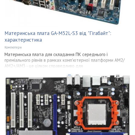
Материнська плата GA-M52L-S3 від "Гігабайт":
характеристика
Компютери
Материнська плата для складання ПК середнього і
преміального рівнів в рамках комп'ютерної платформи АМ2/
АМ2+/AM3 - це цілком справедливо для