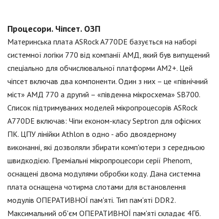
Процесори. Чіпсет. ОЗП
Материнська плата ASRock A770DE базується на наборі
системної логіки 770 від компанії АМД, який був випущений
спеціально для обчислювальної платформи АМ2+. Цей
чіпсет включав два компоненти. Один з них – це «північний
міст» АМД 770 а другий – «південна мікросхема» SB700.
Список підтримуваних моделей мікропроцесорів ASRock
A770DE включав: Чіпи економ-класу Septron для офісних
ПК. ЦПУ лінійки Athlon в одно - або двоядерному
виконанні, які дозволяли збирати комп'ютери з середньою
швидкодією. Преміальні мікропроцесори серії Phenom,
оснащені двома модулями обробки коду. Дана системна
плата оснащена чотирма слотами для встановлення
модулів ОПЕРАТИВНОЇ пам'яті. Тип пам'яті DDR2.
Максимальний об'єм ОПЕРАТИВНОЇ пам'яті складає 4Гб.