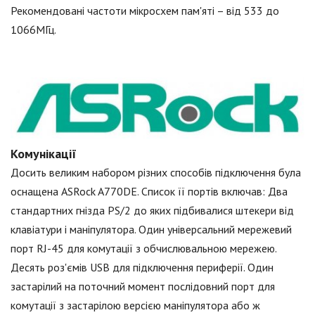
Рекомендовані частоти мікросхем пам'яті – від 533 до
1066МГц.
Комунікації
Досить великим набором різних способів підключення була
оснащена ASRock A770DE. Список її портів включав: Два
стандартних гнізда PS/2 до яких підбивалися штекери від
клавіатури і маніпулятора. Один універсальний мережевий
порт RJ-45 для комутації з обчислювальною мережею.
Десять роз'ємів USB для підключення периферії. Один
застарілий на поточний момент послідовний порт для
комутації з застарілою версією маніпулятора або ж