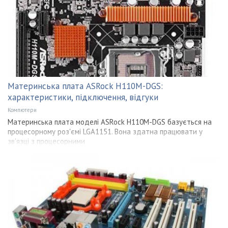
Материнська плата ASRock H110M-DGS:
характеристики, підключення, відгуки
Компютери
Материнська плата моделі ASRock H110M-DGS базується на
процесорному роз'ємі LGA1151. Вона здатна працювати у
зв'язці з процесорними