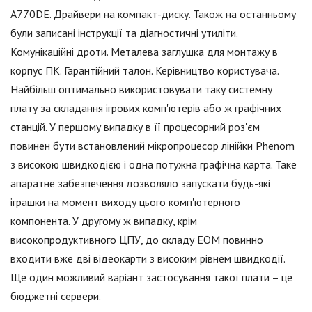
A770DE. Драйвери на компакт-диску. Також на останньому
були записані інструкції та діагностичні утиліти.
Комунікаційні дроти. Металева заглушка для монтажу в
корпус ПК. Гарантійний талон. Керівництво користувача.
Найбільш оптимально використовувати таку системну
плату за складання ігрових комп'ютерів або ж графічних
станцій. У першому випадку в її процесорний роз'єм
повинен бути встановлений мікропроцесор лінійки Phenom
з високою швидкодією і одна потужна графічна карта. Таке
апаратне забезпечення дозволяло запускати будь-які
іграшки на момент виходу цього комп'ютерного
компонента. У другому ж випадку, крім
високопродуктивного ЦПУ, до складу ЕОМ повинно
входити вже дві відеокарти з високим рівнем швидкодії.
Ще один можливий варіант застосування такої плати – це
бюджетні сервери.