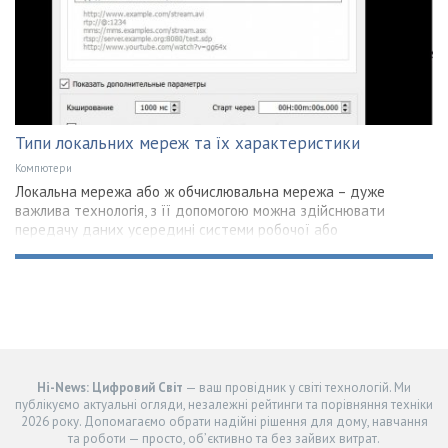
Типи локальних мереж та їх характеристики
Компютери
Локальна мережа або ж обчислювальна мережа – дуже
важлива технологія, з її допомогою можна здійснювати
передачу даних усередині системи робочої або
Hi-News: Цифровий Світ
— ваш провідник у світі технологій. Ми
публікуємо актуальні огляди, незалежні рейтинги та порівняння техніки
2026 року. Допомагаємо обрати надійні рішення для дому, навчання
та роботи — просто, об’єктивно та без зайвих витрат.