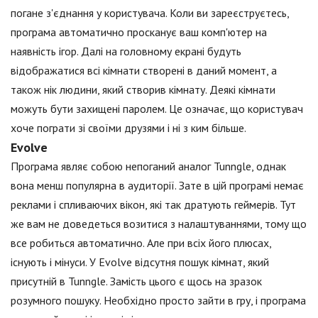
погане з'єднання у користувача. Коли ви зареєструєтесь,
програма автоматично просканує ваш комп'ютер на
наявність ігор. Далі на головному екрані будуть
відображатися всі кімнати створені в даний момент, а
також нік людини, який створив кімнату. Деякі кімнати
можуть бути захищені паролем. Це означає, що користувач
хоче пограти зі своїми друзями і ні з ким більше.
Evolve
Програма являє собою непоганий аналог Tunngle, однак
вона менш популярна в аудиторії. Зате в цій програмі немає
реклами і спливаючих вікон, які так дратують геймерів. Тут
же вам не доведеться возитися з налаштуваннями, тому що
все робиться автоматично. Але при всіх його плюсах,
існують і мінуси. У Evolve відсутня пошук кімнат, який
присутній в Tunngle. Замість цього є щось на зразок
розумного пошуку. Необхідно просто зайти в гру, і програма