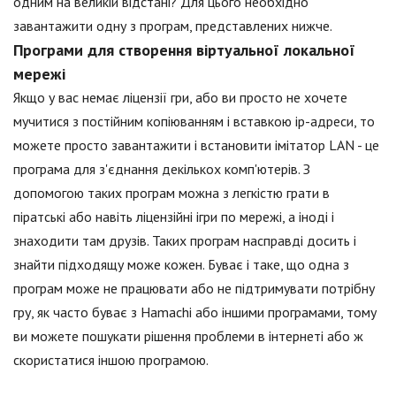
одним на великій відстані? Для цього необхідно
завантажити одну з програм, представлених нижче.
Програми для створення віртуальної локальної
мережі
Якщо у вас немає ліцензії гри, або ви просто не хочете
мучитися з постійним копіюванням і вставкою ip-адреси, то
можете просто завантажити і встановити імітатор LAN - це
програма для з'єднання декількох комп'ютерів. З
допомогою таких програм можна з легкістю грати в
піратські або навіть ліцензійні ігри по мережі, а іноді і
знаходити там друзів. Таких програм насправді досить і
знайти підходящу може кожен. Буває і таке, що одна з
програм може не працювати або не підтримувати потрібну
гру, як часто буває з Hamachi або іншими програмами, тому
ви можете пошукати рішення проблеми в інтернеті або ж
скористатися іншою програмою.