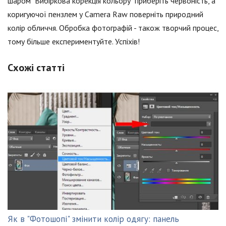
шаром "Вибіркова корекція кольору" приберіть червоність, а
коригуючої пензлем у Camera Raw поверніть природний
колір обличчя. Обробка фотографій - також творчий процес,
тому більше експериментуйте. Успіхів!
Схожі статті
Як в "Фотошопі" змінити колір одягу: панель