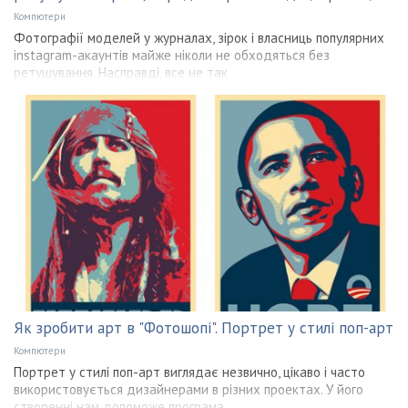
Компютери
Фотографії моделей у журналах, зірок і власниць популярних
instagram-акаунтів майже ніколи не обходяться без
ретушування. Насправді, все не так
Як зробити арт в "Фотошопі". Портрет у стилі поп-арт
Компютери
Портрет у стилі поп-арт виглядає незвично, цікаво і часто
використовується дизайнерами в різних проектах. У його
створенні нам допоможе програма