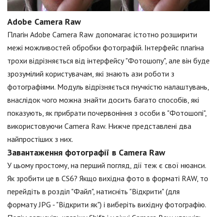
Adobe Camera Raw
Плагін Adobe Camera Raw допомагає істотно розширити
межі можливостей обробки фотографій. Інтерфейс плагіна
трохи відрізняється від інтерфейсу "Фотошопу", але він буде
зрозумілий користувачам, які знають ази роботи з
фотографіями. Модуль відрізняється гнучкістю налаштувань,
внаслідок чого можна знайти досить багато способів, які
показують, як прибрати почервоніння з особи в "Фотошопі",
використовуючи Camera Raw. Нижче представлені два
найпростіших з них.
Завантаження фотографії в Camera Raw
У цьому простому, на перший погляд, дії теж є свої нюанси.
Як зробити це в CS6? Якщо вихідна фото в форматі RAW, то
перейдіть в розділ "Файл", натисніть "Відкрити" (для
формату JPG - "Відкрити як") і виберіть вихідну фотографію.