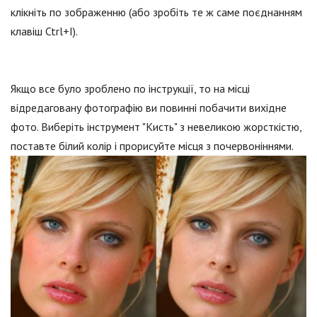
клікніть по зображенню (або зробіть те ж саме поєднанням
клавіш Ctrl+I).
Якщо все було зроблено по інструкції, то на місці
відредаговану фотографію ви повинні побачити вихідне
фото. Виберіть інструмент "Кисть" з невеликою жорсткістю,
поставте білий колір і прорисуйте місця з почервоніннями.