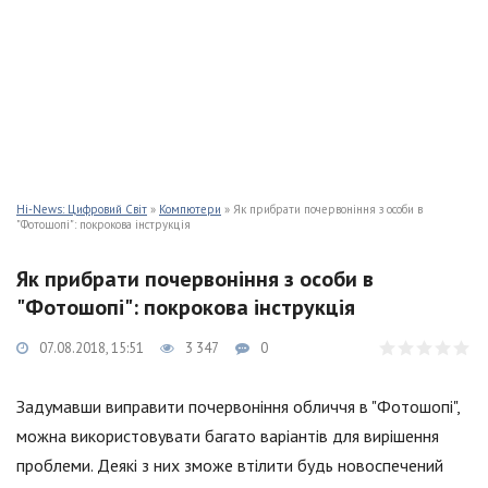
Hi-News: Цифровий Світ
»
Компютери
» Як прибрати почервоніння з особи в
"Фотошопі": покрокова інструкція
Як прибрати почервоніння з особи в
"Фотошопі": покрокова інструкція
07.08.2018, 15:51
3 347
0
Задумавши виправити почервоніння обличчя в "Фотошопі",
можна використовувати багато варіантів для вирішення
проблеми. Деякі з них зможе втілити будь новоспечений