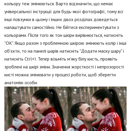
кольору теж змінюються. Варто відзначити, що немає
універсальної інструкції для будь-якої фотографії, тому всі
інші повзунки в цьому і інших двох розділах доведеться
налаштувати самостійно. Не бійтеся експериментувати з
кольорами. Після того як тон шкіри вирівнюється, натисніть
"ОК". Якщо разом з проблемною шкірою змінюють колір і інші
об'єкти, то на панелі шарів натисніть "Додати маску шару" і
натисніть Ctrl+I. Тепер візьміть м'яку білу кисть, проявіть
зроблені на шкірі зміни. Значення жорсткості і непрозорості
кисті можна змінювати у процесі роботи, щоб зберегти
анатомію особи.