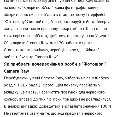
Потім затисніть клавішу Shift і у вікні Camera Raw клацніть
на кнопку "Відкрити об'єкт". Ваша фотографія повинна
відкритися як смарт-об'єкта в стандартному інтерфейсі
"Фотошопу". Скопіюйте цей шар, растрируйте його. Тепер у
вас два шари - копія оригіналу і смарт-об'єкт. Клацніть по
мініатюрі смарт-об'єкта, щоб почати редагування. У версії
СС відкрити Camera Raw для JPG набагато простіше.
Створіть копію оригіналу, перейдіть в розділ "Фільтр" і
виберіть "Фільтр Camera Raw".
Як прибрати почервоніння з особи в "Фотошопі"
Camera Raw
Перебуваючи у вікні Camera Raw, виберіть на панелі збоку
розділ "HSL /Градації сірого". Для початку перейдіть у
вкладку "Світність". Перемістіть повзунок для червоного
кольору вправо до тих пір, поки тон шкіри не розгладиться.
В деяких випадках доведеться виставляти значення 100 %.
Не звертайте увагу на те, що інші предмети червоного