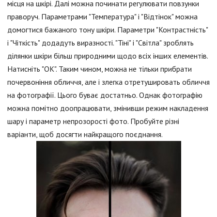
місця на шкірі. Далі можна починати регулювати повзунки
праворуч. Параметрами "Температура" і "Відтінок" можна
домогтися бажаного тону шкіри. Параметри "Контрастність"
і "Чіткість" додадуть виразності. "Тіні" і "Світла" зроблять
ділянки шкіри більш природними щодо всіх інших елементів.
Натисніть "ОК". Таким чином, можна не тільки прибрати
почервоніння обличчя, але і злегка отретушировать обличчя
на фотографії. Цього буває достатньо. Однак фотографію
можна помітно доопрацювати, змінивши режим накладення
шару і параметр непрозорості фото. Пробуйте різні
варіанти, щоб досягти найкращого поєднання.