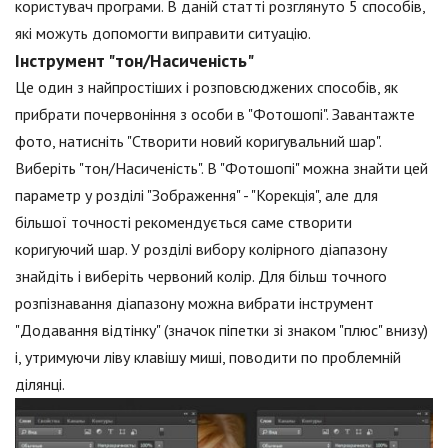
користувач програми. В даній статті розглянуто 5 способів,
які можуть допомогти виправити ситуацію.
Інструмент "тон/Насиченість"
Це один з найпростіших і розповсюджених способів, як
прибрати почервоніння з особи в "Фотошопі". Завантажте
фото, натисніть "Створити новий коригувальний шар".
Виберіть "тон/Насиченість". В "Фотошопі" можна знайти цей
параметр у розділі "Зображення" - "Корекція", але для
більшої точності рекомендується саме створити
коригуючий шар. У розділі вибору колірного діапазону
знайдіть і виберіть червоний колір. Для більш точного
розпізнавання діапазону можна вибрати інструмент
"Додавання відтінку" (значок піпетки зі знаком "плюс" внизу)
і, утримуючи ліву клавішу миші, поводити по проблемній
ділянці.