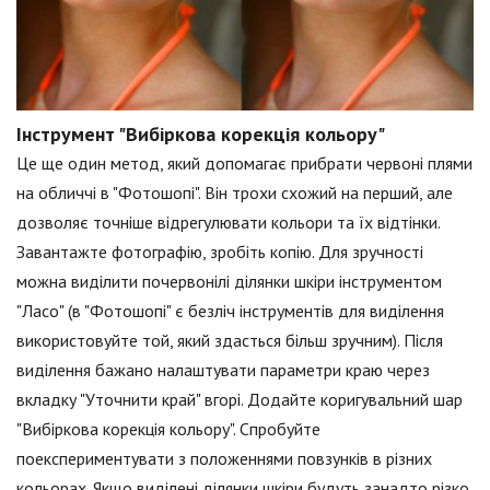
Інструмент "Вибіркова корекція кольору"
Це ще один метод, який допомагає прибрати червоні плями
на обличчі в "Фотошопі". Він трохи схожий на перший, але
дозволяє точніше відрегулювати кольори та їх відтінки.
Завантажте фотографію, зробіть копію. Для зручності
можна виділити почервонілі ділянки шкіри інструментом
"Ласо" (в "Фотошопі" є безліч інструментів для виділення
використовуйте той, який здасться більш зручним). Після
виділення бажано налаштувати параметри краю через
вкладку "Уточнити край" вгорі. Додайте коригувальний шар
"Вибіркова корекція кольору". Спробуйте
поекспериментувати з положеннями повзунків в різних
кольорах. Якщо виділені ділянки шкіри будуть занадто різко