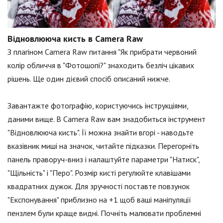
Відновлююча кисть в Camera Raw
З плагіном Camera Raw питання "Як прибрати червоний
колір обличчя в "Фотошопі?" знаходить безліч цікавих
рішень. Ще один дієвий спосіб описаний нижче.
Завантажте фотографію, користуючись інструкціями,
даними вище. В Camera Raw вам знадобиться інструмент
"Відновлююча кисть". Її можна знайти вгорі - наводьте
вказівник миші на значок, читайте підказки. Перегорніть
панель праворуч-вниз і налаштуйте параметри "Натиск",
"Щільність" і "Перо". Розмір кисті регулюйте клавішами
квадратних дужок. Для зручності поставте повзунок
"Експонування" приблизно на +1 щоб ваші маніпуляції
пензлем були краще видні. Почніть малювати проблемні