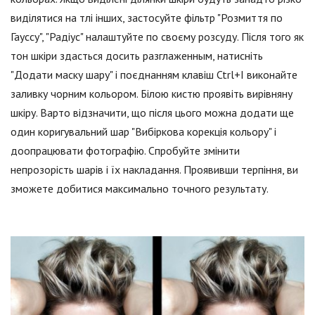
виділятися на тлі інших, застосуйте фільтр "Розмиття по
Гауссу", "Радіус" налаштуйте по своєму розсуду. Після того як
тон шкіри здасться досить разглаженным, натисніть
"Додати маску шару" і поєднанням клавіш Ctrl+I виконайте
заливку чорним кольором. Білою кистю проявіть вирівняну
шкіру. Варто відзначити, що після цього можна додати ще
один коригувальний шар "Вибіркова корекція кольору" і
доопрацювати фотографію. Спробуйте змінити
непрозорість шарів і їх накладання. Проявивши терпіння, ви
зможете добитися максимально точного результату.