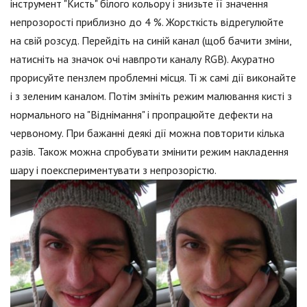
інструмент "Кисть" білого кольору і знизьте її значення
непрозорості приблизно до 4 %. Жорсткість відрегулюйте
на свій розсуд. Перейдіть на синій канал (щоб бачити зміни,
натисніть на значок очі навпроти каналу RGB). Акуратно
прорисуйте пензлем проблемні місця. Ті ж самі дії виконайте
і з зеленим каналом. Потім змініть режим малювання кисті з
нормального на "Віднімання" і пропрацюйте дефекти на
червоному. При бажанні деякі дії можна повторити кілька
разів. Також можна спробувати змінити режим накладення
шару і поекспериментувати з непрозорістю.