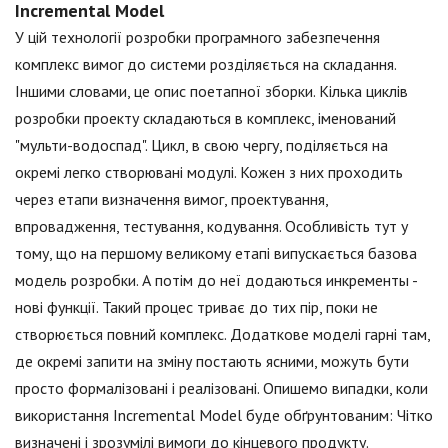
Incremental Model
У цій технології розробки програмного забезпечення
комплекс вимог до системи розділяється на складання.
Іншими словами, це опис поетапної зборки. Кілька циклів
розробки проекту складаються в комплекс, іменований
"мульти-водоспад". Цикл, в свою чергу, поділяється на
окремі легко створювані модулі. Кожен з них проходить
через етапи визначення вимог, проектування,
впровадження, тестування, кодування. Особливість тут у
тому, що на першому великому етапі випускається базова
модель розробки. А потім до неї додаються инкременты -
нові функції. Такий процес триває до тих пір, поки не
створюється повний комплекс. Додаткове моделі гарні там,
де окремі запити на зміну постають ясними, можуть бути
просто формалізовані і реалізовані. Опишемо випадки, коли
використання Incremental Model буде обґрунтованим: Чітко
визначені і зрозумілі вимоги до кінцевого продукту.