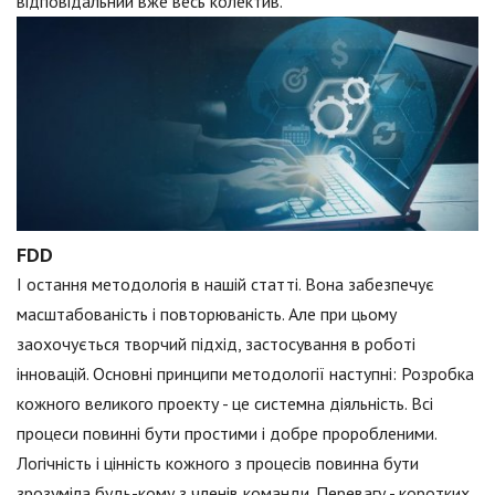
відповідальний вже весь колектив.
FDD
І остання методологія в нашій статті. Вона забезпечує
масштабованість і повторюваність. Але при цьому
заохочується творчий підхід, застосування в роботі
інновацій. Основні принципи методології наступні: Розробка
кожного великого проекту - це системна діяльність. Всі
процеси повинні бути простими і добре проробленими.
Логічність і цінність кожного з процесів повинна бути
зрозуміла будь-кому з членів команди. Перевагу - коротких