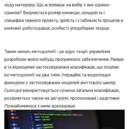
ходу матеріалу. Що ж впливає на вибір з них однією-
єдиною? Виділяється розмір команди, складність і
специфіка певного проекту, зрілість і стабільність процесів в
компанії-роботодавця, особисті уподобання творця.
Таким чином, методології - це ядро теорії управління
розробкою якого-небудь програмного забезпечення. Раніше
в їх відношенні застосовувалася класифікація, що поділяє
всі методології на два типи: ітераційні та водоспадні
(виходячи з застосовуваних моделей життєвого циклу).
Сьогодні використовується сучасна загальна класифікація,
розділяється також на дві групи: прогнозовані і адаптивні.
Познайомимося з ними докладніше.