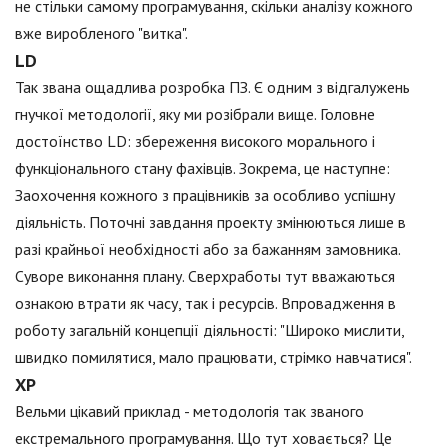
не стільки самому програмування, скільки аналізу кожного
вже виробленого "витка".
LD
Так звана ощадлива розробка ПЗ. Є одним з відгалужень
гнучкої методології, яку ми розібрали вище. Головне
достоїнство LD: збереження високого морального і
функціонального стану фахівців. Зокрема, це наступне:
Заохочення кожного з працівників за особливо успішну
діяльність. Поточні завдання проекту змінюються лише в
разі крайньої необхідності або за бажанням замовника.
Суворе виконання плану. Сверхработы тут вважаються
ознакою втрати як часу, так і ресурсів. Впровадження в
роботу загальній концепції діяльності: "Широко мислити,
швидко помилятися, мало працювати, стрімко навчатися".
XP
Вельми цікавий приклад - методологія так званого
екстремального програмування. Що тут ховається? Це