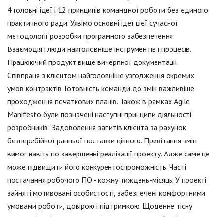
4 головні ідеї і 12 принципів командної роботи без єдиного
практичного ради. Уявімо основні ідеї цієї сучасної
методології розробки програмного забезпечення:
Взаємодія і люди найголовніше інструментів і процесів.
Працюючий продукт вище вичерпної документації.
Співпраця з клієнтом найголовніше узгодження окремих
умов контрактів. Готовність команди до змін важливіше
проходження початкових планів. Також в рамках Agile
Manifesto були позначені наступні принципи діяльності
розробників: Задоволення запитів клієнта за рахунок
безперебійної ранньої поставки цінного. Привітання змін
вимог навіть по завершенні реалізації проекту. Адже саме це
може підвищити його конкурентоспроможність. Часті
постачання робочого ПО - кожну тиждень-місяць. У проекті
зайняті мотивовані особистості, забезпечені комфортними
умовами роботи, довірою і підтримкою. Щоденне тісну