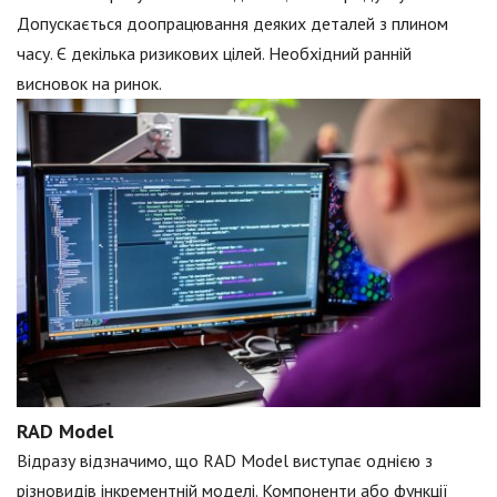
Допускається доопрацювання деяких деталей з плином
часу. Є декілька ризикових цілей. Необхідний ранній
висновок на ринок.
RAD Model
Відразу відзначимо, що RAD Model виступає однією з
різновидів інкрементній моделі. Компоненти або функції