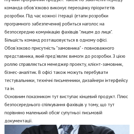
команда обов'язково виконує переоцінку пріоритетів
розробки. Під час кожної ітерації (етапи розробки
програмного забезпечення) робиться наголос на
безпосередню комунікацію фахівців "лицем до лиця".
Більшість команд розташовується в одному офісі.
Обов'язково присутність "замовника" - повноважного
представника, який пред'являє вимоги до розробки. З цією
роллю справляється менеджер проекту, клієнт-замовник,
бізнес-аналітик. В офісі також можуть перебувати
тестувальники, технічні письменники, дизайнери інтерфейсу
та ін.
Основним показником тут виступає кінцевий продукт. Плюс
безпосереднього спілкування фахівців у тому, що тут
порівняно маленький обсяг супутньої письмовій
документації.