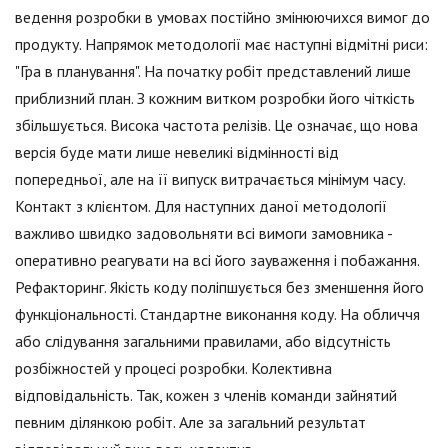
ведення розробки в умовах постійно змінюючихся вимог до
продукту. Напрямок методології має наступні відмітні риси:
"Гра в планування". На початку робіт представлений лише
приблизний план. З кожним витком розробки його чіткість
збільшується. Висока частота релізів. Це означає, що нова
версія буде мати лише невеликі відмінності від
попередньої, але на її випуск витрачається мінімум часу.
Контакт з клієнтом. Для наступних даної методології
важливо швидко задовольняти всі вимоги замовника -
оперативно реагувати на всі його зауваження і побажання.
Рефакторинг. Якість коду поліпшується без зменшення його
функціональності. Стандартне виконання коду. На обличчя
або слідування загальними правилами, або відсутність
розбіжностей у процесі розробки. Колективна
відповідальність. Так, кожен з членів команди зайнятий
певним ділянкою робіт. Але за загальний результат