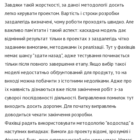
Завдяки такій жорсткості, за даної методології досить
легко керувати проектом. Вартість і строки розробки
заздалегідь визначені, чому роботи проходять швидко. Але
важливо пам'ятати і такий аспект: каскадна модель дає
відмінний результат тільки в проектах з заздалегідь чітко
заданими вимогами, методиками їх реалізації. Тут у фахівців
немає шансу "здати назад", адже тестування починається
тільки після повного завершення етапу. Якщо вибір такої
моделі недостатньо обґрунтований для продукту, то на
виході можна побачити з істотними недоліками. Адже про
їх наявність дізнаються вже після закінчення робіт з-за
суворої послідовності діяльності. Виправлення помилок тут
виходить досить дорогим. Для початку виправлень
доводиться чекати закінчення розробки.
Фахівці радять використовувати методологію "водоспад" в
наступних випадках: Вимоги до проекту відомі, зрозумілі і
фіксовані. Будь-яких суперечностей між ними немає. Немає