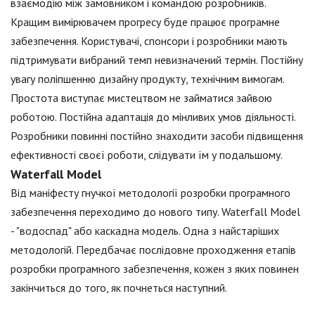
взаємодію між замовником і командою розробників.
Кращим вимірювачем прогресу буде працює програмне
забезпечення. Користувачі, спонсори і розробники мають
підтримувати вибраний темп невизначений термін. Постійну
увагу поліпшенню дизайну продукту, технічним вимогам.
Простота виступає мистецтвом не займатися зайвою
роботою. Постійна адаптація до мінливих умов діяльності.
Розробники повинні постійно знаходити засоби підвищення
ефективності своєї роботи, слідувати їм у подальшому.
Waterfall Model
Від маніфесту гнучкої методології розробки програмного
забезпечення переходимо до нового типу. Waterfall Model
- "водоспад" або каскадна модель. Одна з найстаріших
методологій. Передбачає послідовне проходження етапів
розробки програмного забезпечення, кожен з яких повинен
закінчиться до того, як почнеться наступний.