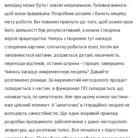
випадку може бути і зовсім неідеальною. Головна вимога -
щоб вона працювала. Розробник розуміє і бачить кінцеву
мету роботи. Він повинен прагнути до того, щоб кожен крок
його діяльності був результативний, а кожна створена
версія працездатна. Чомусь створення тут нагадує
створення картини: спочатку робиться ескіз, потім він
заповнюється квітами, додаються деталі, насиченість,
переходи відтінків, останні штрихи - і процес завершено.
Чимось нагадує инкрементную модель? Давайте
розглянемо різницю. За інкрементній методології продукт
складається з частин, а функціонал ПО складається, що
називається, по шматочках. Але при цьому кожна частина -
вже цілісний елемент. А "шматочки" в ітераційної моделі не
володіють самостійністю. Ще один яскравий приклад
розробки програмного забезпечення з даної методології:
апаратура, що розпізнає голос. Все почалося з підготовки
наукової бази. Потім була зібрана необхідна документація.