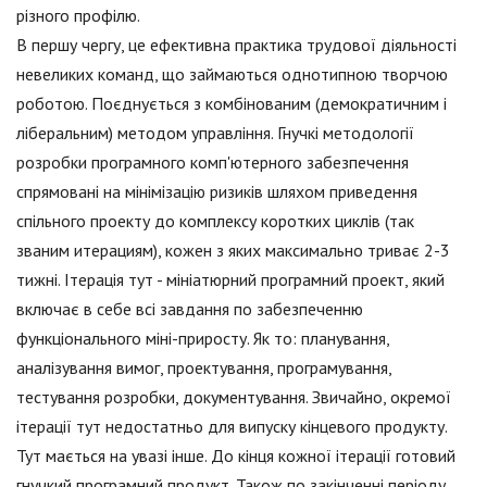
різного профілю.
В першу чергу, це ефективна практика трудової діяльності
невеликих команд, що займаються однотипною творчою
роботою. Поєднується з комбінованим (демократичним і
ліберальним) методом управління. Гнучкі методології
розробки програмного комп'ютерного забезпечення
спрямовані на мінімізацію ризиків шляхом приведення
спільного проекту до комплексу коротких циклів (так
званим итерациям), кожен з яких максимально триває 2-3
тижні. Ітерація тут - мініатюрний програмний проект, який
включає в себе всі завдання по забезпеченню
функціонального міні-приросту. Як то: планування,
аналізування вимог, проектування, програмування,
тестування розробки, документування. Звичайно, окремої
ітерації тут недостатньо для випуску кінцевого продукту.
Тут мається на увазі інше. До кінця кожної ітерації готовий
гнучкий програмний продукт. Також по закінченні періоду