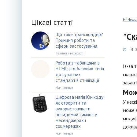
Цікаві статті
Hi-News:
"Ск
Що таке транспондер?
Принцип роботи та
сфери застосування
01.0
Техніка і технології
Робота з таблицями в
Із-за 
HTML: від базових тегів
скаржа
до сучасних
стандартів стилізації
завант
Компютери
Мож
Цифрова магія Юнікоду:
У неск
як створити та
використовувати
може в
невидимий символ у
модифі
месенджерах і
соцмережах
докла
Компютери