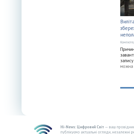
Виліт
збере
непол
Компюте
Причин
завант
запису 
можна 
Hi-News: Цифровий Світ
— ваш провідник 
публікуємо актуальні огляди, незалежні р