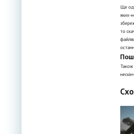
Ще одн
яких-н
збереж
то ска
файлів
останн
Пош
Також 
нескін
Схо