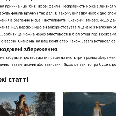
а причина - це "биті" ігрові файли. Несправність може з'явитися у
ебудь файлів вручну і так далі. В такому випадку необхідно спо
ення в безпечне місце) і інсталювати "Скайрим" заново. Якщо да
чайте іншу версію. Якщо ви використовуєте ліцензію з магазину St
. Зробити це можна через властивості в бібліотеці ігор. Програм
ю версію "Скайріма" на ваш комп'ютер. Також Steam встановлює
коджені збереження
не забудьте протестувати працездатність гри з різних збережен
ченної завантаженні або зависання. Якщо це так, то гра буде сп
жі статті