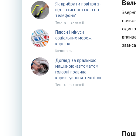
Вели
Як прибрати повітря з-
під захисного скла на
Зверні
телефоні?
появою
Техніка і технології
один з
Плюси і мінуси
вплива
соціальних мереж
коротко
зависа
Компютери
Догляд за пральною
машиною-автоматом:
головні правила
користування технікою
Техніка і технології
Пош