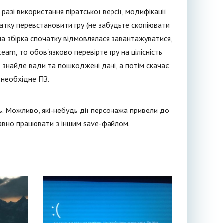
 разі використання піратської версії, модифікації
чатку перевстановити гру (не забудьте скопіювати
на збірка спочатку відмовлялася завантажуватися,
eam, то обов'язково перевірте гру на цілісність
а знайде вади та пошкоджені дані, а потім скачає
 необхідне ПЗ.
ь. Можливо, які-небудь дії персонажа привели до
равно працювати з іншим save-файлом.