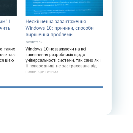
м". І
Нескінченна завантаження
ачить
Windows 10: причини, способи
вирішення проблеми
Компютери
но таких
Windows 10 незважаючи на всі
хочеться
запевнення розробників щодо
ся цією
універсальності системи, так само як і
її попередниці, не застрахована від
появи критичних