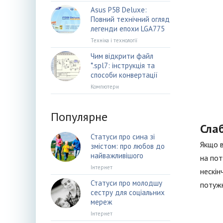
Asus P5B Deluxe:
Повний технічний огляд
легенди епохи LGA775
Техніка і технології
Чим відкрити файл
*.spl7: інструкція та
способи конвертації
Компютери
Популярне
Сла
Статуси про сина зі
Якщо в
змістом: про любов до
найважливішого
на пот
Інтернет
нескін
Статуси про молодшу
потужн
сестру для соціальних
мереж
Інтернет