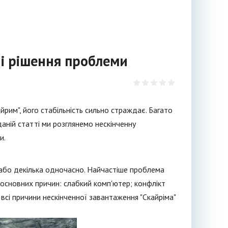
 і рішення проблеми
йрим", його стабільність сильно страждає. Багато
даній статті ми розглянемо нескінченну
и.
 або декілька одночасно. Найчастіше проблема
 основних причин: слабкий комп'ютер; конфлікт
 всі причини нескінченної завантаження "Скайріма"