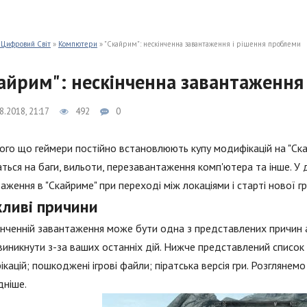
 Цифровий Світ
»
Компютери
» "Скайрим": нескінченна завантаження і рішення проблеми
айрим": нескінченна завантаження
8.2018, 21:17
492
0
того що геймери постійно встановлюють купу модифікацій на "Ска
ться на баги, вильоти, перезавантаження комп'ютера та інше. У 
аження в "Скайриме" при переході між локаціями і старті нової гр
ливі причини
інченній завантаження може бути одна з представлених причин
иникнути з-за ваших останніх дій. Нижче представлений список
кацій; пошкоджені ігрові файли; піратська версія гри. Розглянемо
дніше.