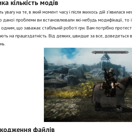
ка кількість модів
ть увагу на те, в який момент часу і після якихось дій з'явилася
 даної проблеми ви встановлювали які-небудь модифікації, то 
 одним, що заважає стабільній роботі гри. Вам потрібно протесту
ють на працездатність. Від деяких, швидше за все, доведеться в
нь.
кодження файлів