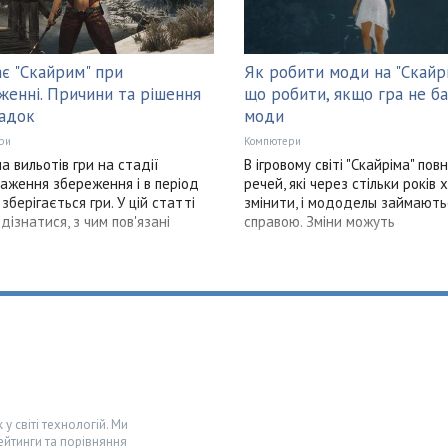
ає "Скайрим" при
Як робити моди на "Скайри
женні. Причини та рішення
що робити, якщо гра не б
адок
моди
ри
Компютери
а вильотів гри на стадії
В ігровому світі "Скайріма" пов
аження збереження і в період
речей, які через стільки років 
зберігається гри. У цій статті
змінити, і мододелы займають
дізнатися, з чим пов'язані
справою. Зміни можуть
у світі технологій. Ми
ейтинги та порівняння