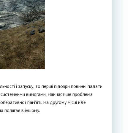
ьності і запуску, то перші підозри повинні падати
 з системними вимогами. Найчастіше проблема
оперативної пам'яті. На другому місці йде
а полягає в іншому.