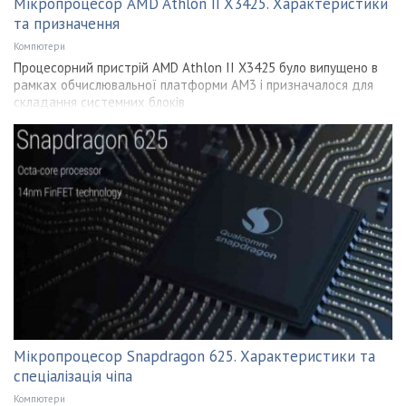
Мікропроцесор AMD Athlon II X3425. Характеристики
та призначення
Компютери
Процесорний пристрій AMD Athlon II X3425 було випущено в
рамках обчислювальної платформи АМ3 і призначалося для
складання системних блоків
Мікропроцесор Snapdragon 625. Характеристики та
спеціалізація чіпа
Компютери