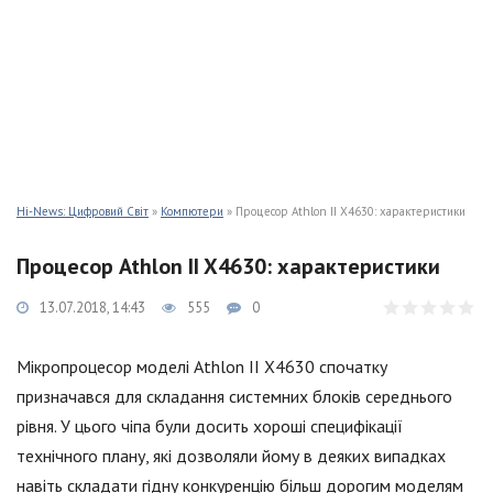
Hi-News: Цифровий Світ
»
Компютери
» Процесор Athlon II X4630: характеристики
Процесор Athlon II X4630: характеристики
13.07.2018, 14:43
555
0
Мікропроцесор моделі Athlon II X4630 спочатку
призначався для складання системних блоків середнього
рівня. У цього чіпа були досить хороші специфікації
технічного плану, які дозволяли йому в деяких випадках
навіть складати гідну конкуренцію більш дорогим моделям