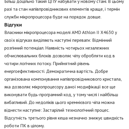
Більш доцільно такий ЦПУ набувати у новому стані. В цьому
разі та стан напівпровідникових елементів краще, і термін
служби мікропроцесора буде на порядок довше.
Відгуки
Власники мікропроцесора моделі AMD Athlon II X4630 у
своїх відгуках виділяють наступні переваги: Відмінний
розгінний потенціал. Наявність чотирьох незалежних
обчислювальних блоків дозволяє чіпу обробляти код в
чотири логічних потоку. Прийнятний рівень
енергоефективності. Демократична вартість. Добре
організована компонування напівпровідникового кристала,
яка дозволяє мікропроцесору даної модифікації все ще
виконувати будь-програмний код, у тому числі і найбільш
вибагливий. До недоліків цього кремнієвого чіпа можна
віднести наступне: Застарілий технологічний процес.
Відсутність третього рівня кеша незначно знижує швидкість
роботи ПК в цілому.