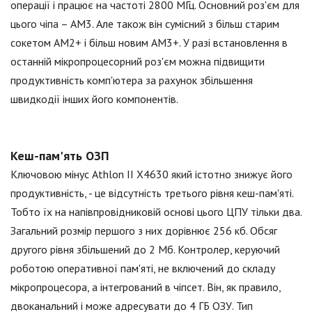
операції і працює на частоті 2800 МГц. Основний роз'єм для
цього чіпа – АМ3. Але також він сумісний з більш старим
сокетом АМ2+ і більш новим АМ3+. У разі встановлення в
останній мікропроцесорний роз'єм можна підвищити
продуктивність комп'ютера за рахунок збільшення
швидкодії інших його компонентів.
Кеш-пам'ять ОЗП
Ключовою мінус Athlon II X4630 який істотно знижує його
продуктивність, - це відсутність третього рівня кеш-пам'яті.
Тобто їх на напівпровідниковій основі цього ЦПУ тільки два.
Загальний розмір першого з них дорівнює 256 кб. Обсяг
другого рівня збільшений до 2 Мб. Контролер, керуючий
роботою оперативної пам'яті, не включений до складу
мікропроцесора, а інтегрований в чіпсет. Він, як правило,
двоканальний і може адресувати до 4 ГБ ОЗУ. Тип