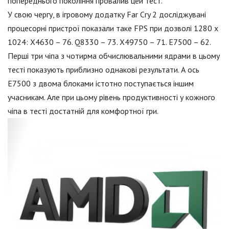
попереднього покоління провалив цей тест.
У свою чергу, в ігровому додатку Far Cry 2 досліджувані
процесорні пристрої показали таке FPS при дозволі 1280 х
1024: Х4630 – 76. Q8330 – 73. Х49750 – 71. Е7500 – 62.
Перші три чіпа з чотирма обчислювальними ядрами в цьому
тесті показують приблизно однакові результати. А ось
Е7500 з двома блоками істотно поступається іншим
учасникам. Але при цьому рівень продуктивності у кожного
чіпа в тесті достатній для комфортної гри.