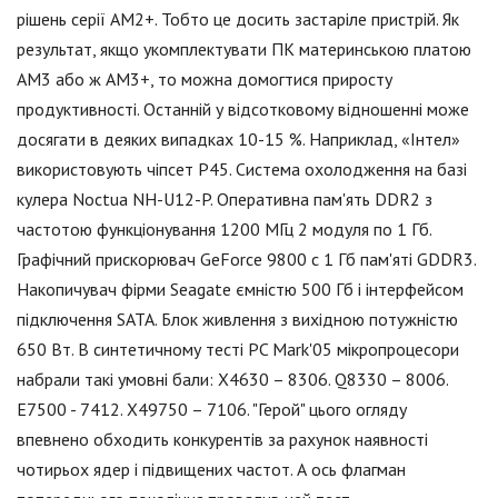
рішень серії АМ2+. Тобто це досить застаріле пристрій. Як
результат, якщо укомплектувати ПК материнською платою
АМ3 або ж АМ3+, то можна домогтися приросту
продуктивності. Останній у відсотковому відношенні може
досягати в деяких випадках 10-15 %. Наприклад, «Інтел»
використовують чіпсет Р45. Система охолодження на базі
кулера Noctua NH-U12-P. Оперативна пам'ять DDR2 з
частотою функціонування 1200 МГц 2 модуля по 1 Гб.
Графічний прискорювач GeForce 9800 c 1 Гб пам'яті GDDR3.
Накопичувач фірми Seagate ємністю 500 Гб і інтерфейсом
підключення SATA. Блок живлення з вихідною потужністю
650 Вт. В синтетичному тесті PC Mark'05 мікропроцесори
набрали такі умовні бали: Х4630 – 8306. Q8330 – 8006.
Е7500 - 7412. Х49750 – 7106. "Герой" цього огляду
впевнено обходить конкурентів за рахунок наявності
чотирьох ядер і підвищених частот. А ось флагман