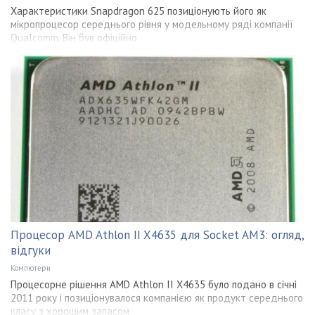
Характеристики Snapdragon 625 позиціонують його як
мікропроцесор середнього рівня у модельному ряді компанії
Qualcomm. Він був офіційно
Процесор AMD Athlon II X4635 для Socket AM3: огляд,
відгуки
Компютери
Процесорне рішення AMD Athlon II X4635 було подано в січні
2011 року і позиціонувалося компанією як продукт середнього
класу з хорошим запасом