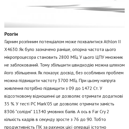
Розгін
Гарним розгінним потенціалом може похвалитися Athlon II
X4630. Як було зазначено раніше, опорна частота цього
мікропроцесора становить 2800 МГц. У цього ЦПУ множник
не заблокований. Тому збільшити швидкодію можна шляхом
його збільшення. Як показує досвід, без особливих проблем
можна підвищити частоту 3700 МГц. При цьому напруга
живлення потрібно підвищити з 09 до 1472 Ст. У
відсотковому відношенні це дозволяє отримати додаткові
35 %. У тесті PC Mark'05 це дозволяє отримати замість
8306 "солідні" 11340 умовних балів. А ось в Far Cry 2
кількість кадрів в секунду зросте з 76 до 90. Тобто
продуктивність ПК за рахунок цієї операції істотно