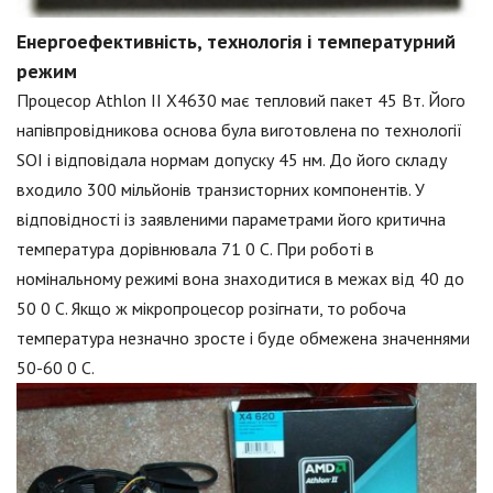
Енергоефективність, технологія і температурний
режим
Процесор Athlon II X4630 має тепловий пакет 45 Вт. Його
напівпровідникова основа була виготовлена по технології
SOI і відповідала нормам допуску 45 нм. До його складу
входило 300 мільйонів транзисторних компонентів. У
відповідності із заявленими параметрами його критична
температура дорівнювала 71 0 С. При роботі в
номінальному режимі вона знаходитися в межах від 40 до
50 0 С. Якщо ж мікропроцесор розігнати, то робоча
температура незначно зросте і буде обмежена значеннями
50-60 0 С.