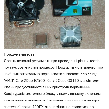
Продуктивність
Досить непогані результати при проведенні різних тестів
показує розглянутий процесор. Продуктивність даного чіпа
найбільш оптимально порівнювати з Phenom Х4975 від
"АМД", Core 2Duo Е7500 і Core 2Quad Q8330 від «Інтел».
Рівень продуктивності в цих пристроїв порівнянний.
Конфігурація системного блоку у цьому випадку включала
такі основні компоненти: Системна плата на базі набору
системної логіки 790FX, яка номінально ставитися до