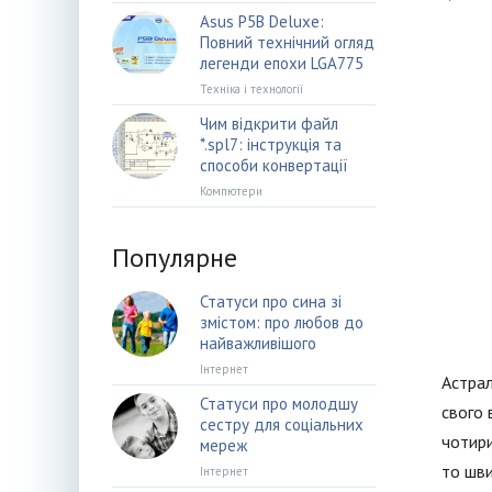
Asus P5B Deluxe:
Повний технічний огляд
легенди епохи LGA775
Техніка і технології
Чим відкрити файл
*.spl7: інструкція та
способи конвертації
Компютери
Популярне
Статуси про сина зі
змістом: про любов до
найважливішого
Інтернет
Астрал
Статуси про молодшу
свого 
сестру для соціальних
чотири
мереж
то шви
Інтернет