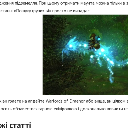
ження підземелля. При цьому отримати маунта можна тільки в з
станні «Пошуку групи» він просто не випадає.
 ви граєте на апдейте Warlords of Draenor або вище, ви цілком
осить обзавестися гарною екіпіровкою і досконально вивчити гей
жі статті