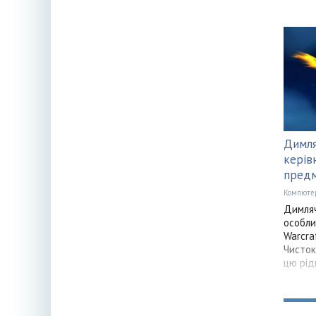
Димля
керів
пред
Компюте
Димляч
особли
Warcra
Чисток
цю рід