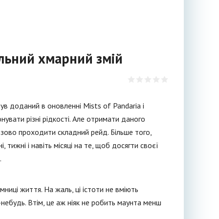
ральний хмарний змій
ув доданий в оновленні Mists of Pandaria і
онувати різні рідкості. Але отримати даного
зово проходити складний рейд. Більше того,
 тижні і навіть місяці на те, щоб досягти своєї
.
ниці життя. На жаль, ці істоти не вміють
-небудь. Втім, це аж ніяк не робить маунта менш