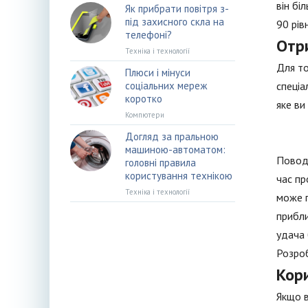
він бі
Як прибрати повітря з-
під захисного скла на
90 рів
телефоні?
Отр
Техніка і технології
Для то
Плюси і мінуси
соціальних мереж
спеціа
коротко
яке ви
Компютери
Догляд за пральною
машиною-автоматом:
Поводи
головні правила
користування технікою
час пр
Техніка і технології
може п
прибли
удача 
Розроб
Кор
Якщо в