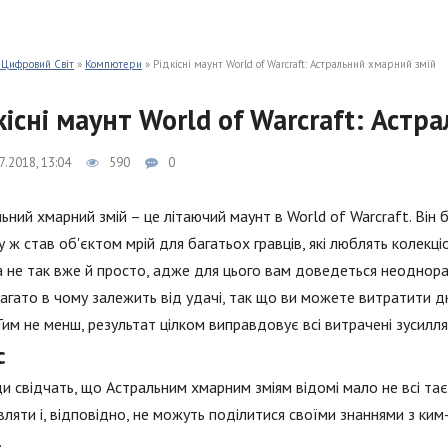
 Цифровий Світ
»
Компютери
» Рідкісні маунт World of Warcraft: Астральний хмарний змій
кісні маунт World of Warcraft: Аст
7.2018, 13:04
590
0
ьний хмарний змій – це літаючий маунт в World of Warcraft. Він б
у ж став об'єктом мрій для багатьох гравців, які люблять колекці
 не так вже й просто, адже для цього вам доведеться неоднора
багато в чому залежить від удачі, так що ви можете витратити дні,
Тим не менш, результат цілком виправдовує всі витрачені зусилля
с
и свідчать, що Астральним хмарним зміям відомі мало не всі таєм
ляти і, відповідно, не можуть поділитися своїми знаннями з ким
.