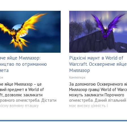
че яйце Миллазор:
Рідкісні маунт в World of
ництво по отриманню
Warcraft. Осквернене яйце
мета
Миллазор
ри
Компютери
е яйце Миллазор – це
За допомогою Оскверненого я
вий предмет в World of
Миллазор гравці World of Warc
ft, дозволяє закликати
можуть закликати Порочного
ровного огнеястреба. Дістати
огнеястреба. Даний літальний
кісну вогняну пташку
має високу цінність і