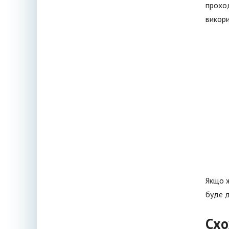
проход
викори
Якщо ж
буде д
Схо