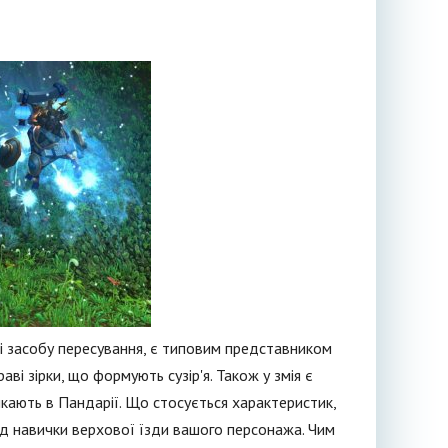
ті засобу пересування, є типовим представником
аві зірки, що формують сузір'я. Також у змія є
ешкають в Пандарії. Що стосується характеристик,
ід навички верхової їзди вашого персонажа. Чим