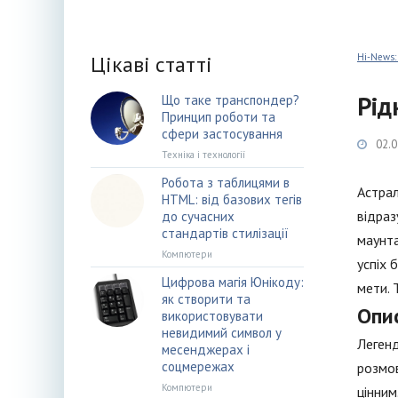
Цікаві статті
Hi-News:
Рід
Що таке транспондер?
Принцип роботи та
сфери застосування
02.0
Техніка і технології
Робота з таблицями в
Астрал
HTML: від базових тегів
відраз
до сучасних
стандартів стилізації
маунта
Компютери
успіх 
Цифрова магія Юнікоду:
мети. 
як створити та
Опи
використовувати
невидимий символ у
Легенд
месенджерах і
соцмережах
розмов
Компютери
цінним