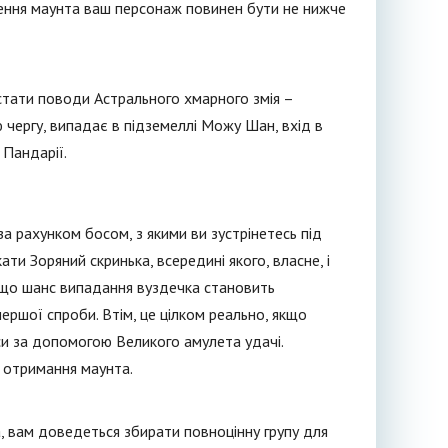
чення маунта ваш персонаж повинен бути не нижче
стати поводи Астрального хмарного змія –
ю чергу, випадає в підземеллі Можу Шан, вхід в
 Пандарії.
а рахунком босом, з якими ви зустрінетесь під
ти Зоряний скринька, всередині якого, власне, і
 що шанс випадання вуздечка становить
ершої спроби. Втім, це цілком реально, якщо
си за допомогою Великого амулета удачі.
ь отримання маунта.
a, вам доведеться збирати повноцінну групу для