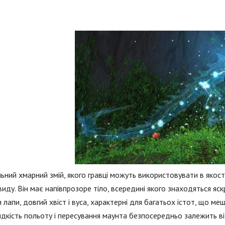
ьний хмарний змій, якого гравці можуть використовувати в якос
виду. Він має напівпрозоре тіло, всередині якого знаходяться яскр
 лапи, довгий хвіст і вуса, характерні для багатьох істот, що м
дкість польоту і пересування маунта безпосередньо залежить в