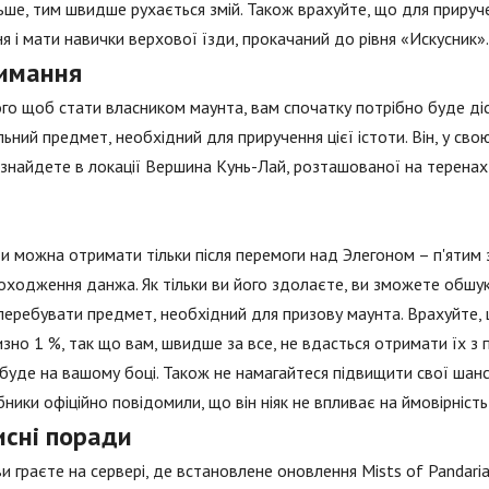
льше, тим швидше рухається змій. Також врахуйте, що для приру
ня і мати навички верхової їзди, прокачаний до рівня «Искусник».
имання
го щоб стати власником маунта, вам спочатку потрібно буде ді
льний предмет, необхідний для приручення цієї істоти. Він, у сво
 знайдете в локації Вершина Кунь-Лай, розташованої на теренах
 можна отримати тільки після перемоги над Элегоном – п'ятим з
оходження данжа. Як тільки ви його здолаєте, ви зможете обшука
еребувати предмет, необхідний для призову маунта. Врахуйте,
зно 1 %, так що вам, швидше за все, не вдасться отримати їх з п
буде на вашому боці. Також не намагайтеся підвищити свої шан
ники офіційно повідомили, що він ніяк не впливає на ймовірніст
исні поради
и граєте на сервері, де встановлене оновлення Mists of Pandari