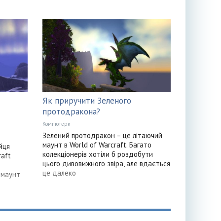
Як приручити Зеленого
протодракона?
Компютери
Зелений протодракон – це літаючий
маунт в World of Warcraft. Багато
йця
колекціонерів хотіли б роздобути
raft
цього дивовижного звіра, але вдається
це далеко
 маунт