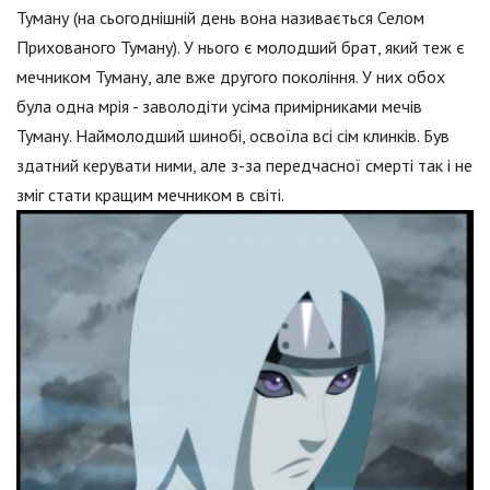
Туману (на сьогоднішній день вона називається Селом
Прихованого Туману). У нього є молодший брат, який теж є
мечником Туману, але вже другого покоління. У них обох
була одна мрія - заволодіти усіма примірниками мечів
Туману. Наймолодший шинобі, освоїла всі сім клинків. Був
здатний керувати ними, але з-за передчасної смерті так і не
зміг стати кращим мечником в світі.