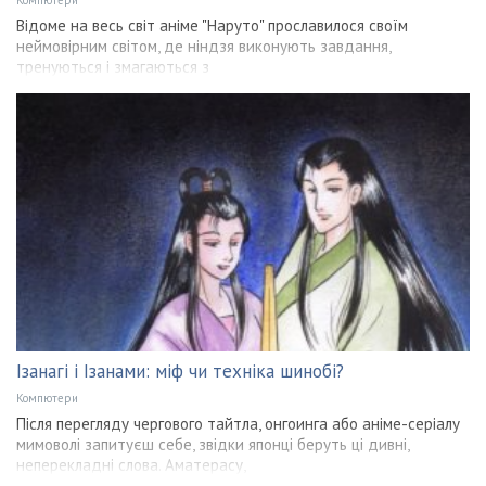
Відоме на весь світ аніме "Наруто" прославилося своїм
неймовірним світом, де ніндзя виконують завдання,
тренуються і змагаються з
Ізанагі і Ізанами: міф чи техніка шинобі?
Компютери
Після перегляду чергового тайтла, онгоинга або аніме-серіалу
мимоволі запитуєш себе, звідки японці беруть ці дивні,
неперекладні слова. Аматерасу,