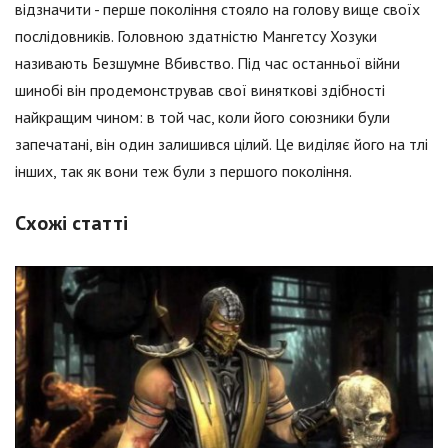
відзначити - перше покоління стояло на голову вище своїх
послідовників. Головною здатністю Мангетсу Хозуки
називають Безшумне Вбивство. Під час останньої війни
шинобі він продемонстрував свої виняткові здібності
найкращим чином: в той час, коли його союзники були
запечатані, він один залишився цілий. Це виділяє його на тлі
інших, так як вони теж були з першого покоління.
Схожі статті