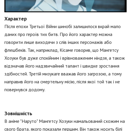
Характер
Після епохи Третьої Війни шинобі залишилося вкрай мало
даних про героїв тих битв. Про його характер можна
говорити лише виходячи з слів інших персонажів або
флешбеків. Так, наприклад, Кісаме говорив, що Мангетсу
Хозуки був дуже спокійним і врівноваженим ніндзя, а також
відзначав його надзвичайний талант і швидке зростання
здібностей. Третій мизукаге вважав його загрозою, а тому
направив його на смертельну місію, після якої той так і не
повернувся додому.
Зовнішність
В аніме "Наруто" Мангетсу Хозуки намальований схожим на
свого брата, якого показали першим. Він також носить білі