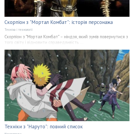
Скорпіон з "Мортал Комбат": історія персонажа
Техніка і технології
Скорпіон з "Мортал Комбат" – ніндзя, який зумів повернутися з
того світу і відновити справедливість ...
Техніки з "Наруто": повний список
Компютери