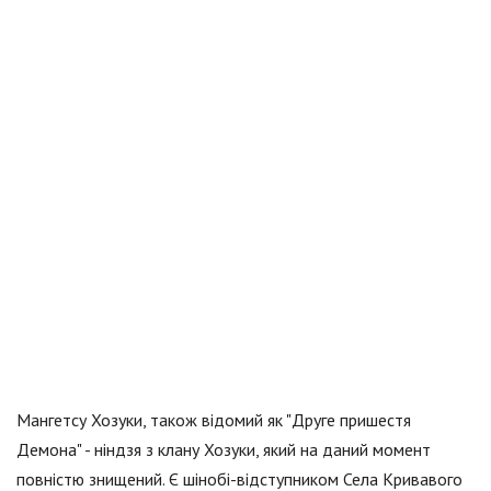
Мангетсу Хозуки, також відомий як "Друге пришестя
Демона" - ніндзя з клану Хозуки, який на даний момент
повністю знищений. Є шінобі-відступником Села Кривавого