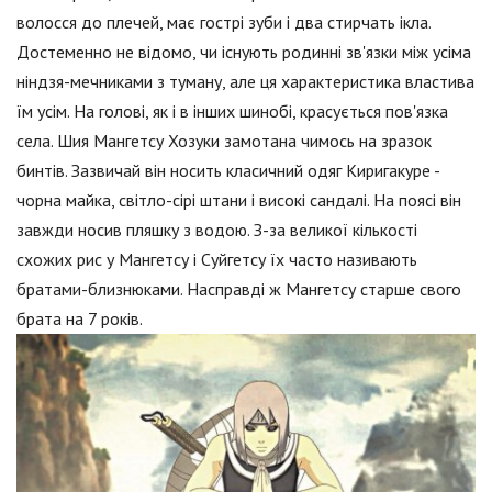
волосся до плечей, має гострі зуби і два стирчать ікла.
Достеменно не відомо, чи існують родинні зв'язки між усіма
ніндзя-мечниками з туману, але ця характеристика властива
їм усім. На голові, як і в інших шинобі, красується пов'язка
села. Шия Мангетсу Хозуки замотана чимось на зразок
бинтів. Зазвичай він носить класичний одяг Киригакуре -
чорна майка, світло-сірі штани і високі сандалі. На поясі він
завжди носив пляшку з водою. З-за великої кількості
схожих рис у Мангетсу і Суйгетсу їх часто називають
братами-близнюками. Насправді ж Мангетсу старше свого
брата на 7 років.