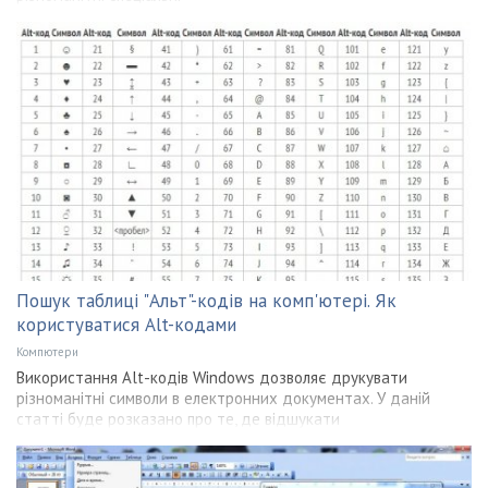
Пошук таблиці "Альт"-кодів на комп'ютері. Як
користуватися Alt-кодами
Компютери
Використання Alt-кодів Windows дозволяє друкувати
різноманітні символи в електронних документах. У даній
статті буде розказано про те, де відшукати