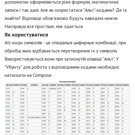
допомогою оформляються різні формули, математичні
записи і так далі. Але як скористатися "Альт"-кодами? Де їх
знайти? Відповіді обов'язково будуть наведені нижче.
Насправді все простіше, ніж здається.
Як користуватися
Alt-коди символів - це спеціальні цифирные комбінації, при
обробці яких відбувається перетворення їх у символи.
Використовуються вони при затиснутій клавіші "Альт". У
"Убунту" для роботи з відповідними кодами необхідно
натискати на Compose.