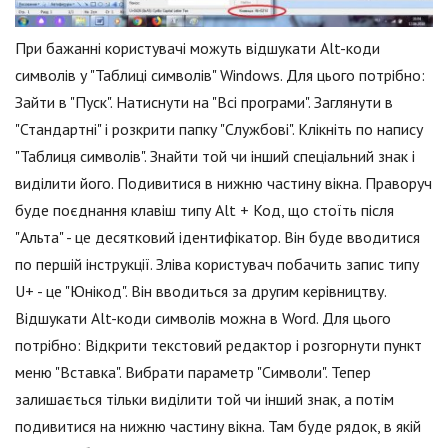
При бажанні користувачі можуть відшукати Alt-коди
символів у "Таблиці символів" Windows. Для цього потрібно:
Зайти в "Пуск". Натиснути на "Всі програми". Заглянути в
"Стандартні" і розкрити папку "Службові". Клікніть по напису
"Таблиця символів". Знайти той чи інший спеціальний знак і
виділити його. Подивитися в нижню частину вікна. Праворуч
буде поєднання клавіш типу Alt + Код, що стоїть після
"Альта" - це десятковий ідентифікатор. Він буде вводитися
по першій інструкції. Зліва користувач побачить запис типу
U+ - це "Юнікод". Він вводиться за другим керівництву.
Відшукати Alt-коди символів можна в Word. Для цього
потрібно: Відкрити текстовий редактор і розгорнути пункт
меню "Вставка". Вибрати параметр "Символи". Тепер
залишається тільки виділити той чи інший знак, а потім
подивитися на нижню частину вікна. Там буде рядок, в якій