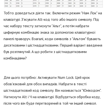
Тобто доведеться діяти так: Включити режим "Нам Лок" на
клавіатурі. З'ясувати Alt-код того або іншого символу. Під
час набору тексту затиснути "Альт", а потім набрати
цифирную комбінацію знака за допомогою клавіатурної
панелі праворуч. Взагалі, коди символів з "Альтом" бувають
десятковими і шістнадцятковими. Перший варіант введення
був розглянутий. А що робити з шістнадцятковими
комбінаціями?
Для цього потрібно: Активувати Num Lock. Цей крок
обов'язковий для обох випадків. Набрати в тексті
шістнадцятковий код символу. Він називається "Юнікодом".
Натиснути Alt і Ч на клавіатурі. Відбудеться обробка коду,
після чого він буде перетворений в той чи інший символ.