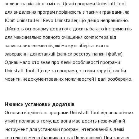
величезна кількість сміття. Деякі програми Uninstall Tool
для видалення програм порівнюють з такими грандами, як
lObit Uninstaller і Revo Uninstaller, що дещо неправильно.
Дійсно, в основному додатку є досить багато інструментів
для максимально повного очищення комп'ютера від
залишкових елементів, які можуть зберігатися по
завершенні деінсталяції (записи реєстру, папки і файли).
Однак мало хто знає про деякі особливості програми
Uninstall Tool. Що це за програма, з точки зору її, так би
мовити, недокументованих можливостей і далі розберемо.
Нюанси установки додатків
Основна відмінність програми Uninstall Tool від аналогічних
утиліт полягає в тому, що вона має досить незвичайний
інструмент для установки програм, інтегрований в деякі
контекстні меню (наприклад, в «Провіднику»). При запуску