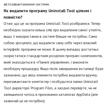
автозавантаження системи.
Як видалити програму Uninstall Tool цілком і
повністю?
Отже, що це за програма Uninstall Tool розібралися. Тепер
необхідно сказати кілька слів про видалення самої утиліти,
якщо її використання в системі більше не потрібно. Само
собою зрозуміло, що видалити саму себе через власний
інтерфейс програма не може. В цьому випадку достатньо
скористатися стандартним розділом програм і компонентів,
який знаходиться в «Панелі управління», і виконати
необхідну процедуру. Якщо після завершення інсталяції буде
зазначено, що якісь елементи потрібно видалити вручну,
перезавантажте комп'ютер і позбудьтеся папки Uninstall
Tool директорії Program Files, а заодно перевірте, чи не
залишилося чогось в прихованих каталогах AppData (але
зазвичай це не потрібно).