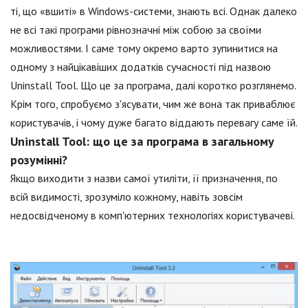
ті, що «вшиті» в Windows-системи, знають всі. Однак далеко
не всі такі програми рівнозначні між собою за своїми
можливостями. І саме тому окремо варто зупинитися на
одному з найцікавіших додатків сучасності під назвою
Uninstall Tool. Що це за програма, далі коротко розглянемо.
Крім того, спробуємо з'ясувати, чим же вона так приваблює
користувачів, і чому дуже багато віддають перевагу саме їй.
Uninstall Tool: що це за програма в загальному
розумінні?
Якщо виходити з назви самої утиліти, її призначення, по
всій видимості, зрозуміло кожному, навіть зовсім
недосвідченому в комп'ютерних технологіях користувачеві.