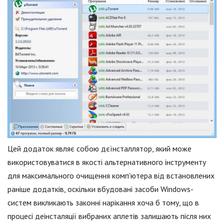
Цей додаток являє собою дєїнсталлятор, який може
використовуватися в якості альтернативного інструменту
для максимального очищення комп'ютера від встановлених
раніше додатків, оскільки вбудовані засоби Windows-
систем викликають законні нарікання хоча б тому, що в
процесі деінсталяції вибраних аплетів залишають після них