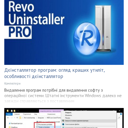
Дєїнсталлятор програм: огляд кращих утиліт,
особливості дєїнсталлятор
Компютери
Видалення програм потрібні для видалення софту з
операційної системи. Штатні інструменти Windows далеко не
завжди справляються з поставленим