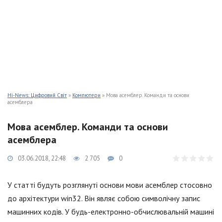
Hi-News: Цифровий Світ
»
Компютери
» Мова асемблер. Команди та основи
асемблера
Мова асемблер. Команди та основи
асемблера
03.06.2018, 22:48
2 705
0
У статті будуть розглянуті основи мови асемблер стосовно
до архітектури win32. Він являє собою символічну запис
машинних кодів. У будь-електронно-обчислювальній машині