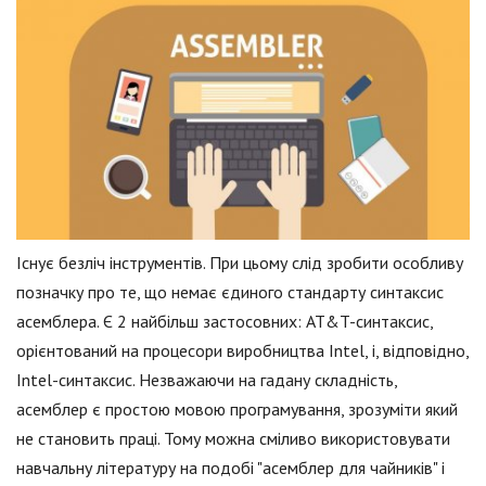
Існує безліч інструментів. При цьому слід зробити особливу
позначку про те, що немає єдиного стандарту синтаксис
асемблера. Є 2 найбільш застосовних: AT&T-синтаксис,
орієнтований на процесори виробництва Intel, і, відповідно,
Intel-синтаксис. Незважаючи на гадану складність,
асемблер є простою мовою програмування, зрозуміти який
не становить праці. Тому можна сміливо використовувати
навчальну літературу на подобі "асемблер для чайників" і