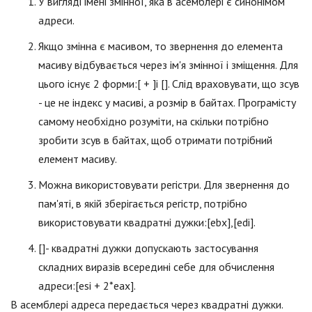
У вигляді імені змінної, яка в асемблері є синонімом
адреси.
Якщо змінна є масивом, то звернення до елемента
масиву відбувається через ім'я змінної і зміщення. Для
цього існує 2 форми:[ + ]і []. Слід враховувати, що зсув
- це не індекс у масиві, а розмір в байтах. Програмісту
самому необхідно розуміти, на скільки потрібно
зробити зсув в байтах, щоб отримати потрібний
елемент масиву.
Можна використовувати регістри. Для звернення до
пам'яті, в якій зберігається регістр, потрібно
використовувати квадратні дужки:[ebx],[edi].
[]- квадратні дужки допускають застосування
складних виразів всередині себе для обчислення
адреси:[esi + 2*eax].
В асемблері адреса передається через квадратні дужки.