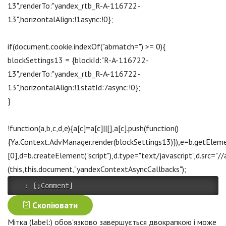
13",renderTo:"yandex_rtb_R-A-116722-
13",horizontalAlign:!1async:!0};
if(document.cookie.indexOf("abmatch=") >= 0){
blockSettings13 = {blockId:"R-A-116722-
13",renderTo:"yandex_rtb_R-A-116722-
13",horizontalAlign:!1statId:7async:!0};
}
!function(a,b,c,d,e){a[c]=a[c]||[],a[c].push(function()
{Ya.Context.AdvManager.render(blockSettings13)}),e=b.getElem
[0],d=b.createElement("script"),d.type="text/jаvascript",d.src="
(this,this.document,"yandexContextAsyncCallbacks");
:
[
;
Comment
]
Скопіювати
Мітка (label:) обов'язково завершується двокрапкою і може