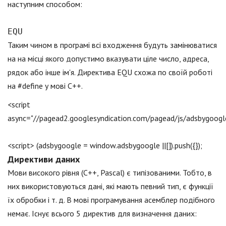
наступним способом:
EQU
Таким чином в програмі всі входження будуть замінюватися
на на місці якого допустимо вказувати ціле число, адреса,
рядок або інше ім'я. Директива EQU схожа по своїй роботі
на #define у мові С++.
<script
async="//pagead2.googlesyndication.com/pagead/js/adsbygoogle
<script> (adsbygoogle = window.adsbygoogle ||[]).push({});
Директиви даних
Мови високого рівня (C++, Pascal) є типізованими. Тобто, в
них використовуються дані, які мають певний тип, є функції
їх обробки і т. д. В мові програмування асемблер подібного
немає. Існує всього 5 директив для визначення даних: