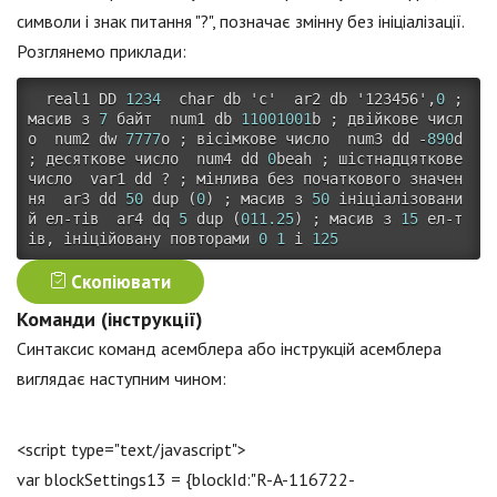
символи і знак питання "?", позначає змінну без ініціалізації.
Розглянемо приклади:
 real1 DD 
1234
char
 db 
'c'
  ar2 db 
'123456'
,
0
;
масив з 
7
 байт  num1 db 
11001001
b 
;
 двійкове числ
о  num2 dw 
7777
o 
;
 вісімкове число  num3 dd 
-
890
d 
;
 десяткове число  num4 dd 
0
beah 
;
 шістнадцяткове 
число  var1 dd 
?
;
 мінлива без початкового значен
ня  ar3 dd 
50
dup
(
0
)
;
 масив з 
50
 ініціалізовани
й ел
-
тів  ar4 dq 
5
dup
(
011.25
)
;
 масив з 
15
 ел
-
т
ів
,
 ініційовану повторами 
0
1
 і 
125
Скопіювати
Команди (інструкції)
Синтаксис команд асемблера або інструкцій асемблера
виглядає наступним чином:
<script type="text/jаvascript">
var blockSettings13 = {blockId:"R-A-116722-