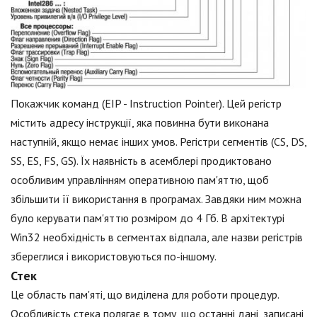
Покажчик команд (EIP - Instruction Pointer). Цей регістр
містить адресу інструкції, яка повинна бути виконана
наступній, якщо немає інших умов. Регістри сегментів (CS, DS,
SS, ES, FS, GS). Їх наявність в асемблері продиктовано
особливим управлінням оперативною пам'яттю, щоб
збільшити її використання в програмах. Завдяки ним можна
було керувати пам'яттю розміром до 4 Гб. В архітектурі
Win32 необхідність в сегментах відпала, але назви регістрів
збереглися і використовуються по-іншому.
Стек
Це область пам'яті, що виділена для роботи процедур.
Особливість стека полягає в тому, що останні дані, записані