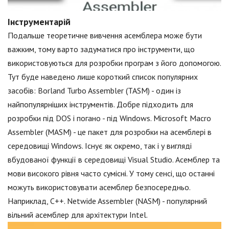
Інструментарій
Подальше теоретичне вивчення асемблера може бути
важким, тому варто задуматися про інструменти, що
використовуються для розробки програм з його допомогою.
Тут буде наведено лише короткий список популярних
засобів: Borland Turbo Assembler (TASM) - один із
найпопулярніших інструментів. Добре підходить для
розробки під DOS і погано - під Windows. Microsoft Macro
Assembler (MASM) - це пакет для розробки на асемблері в
середовищі Windows. Існує як окремо, так і у вигляді
вбудованої функції в середовищі Visual Studio. Асемблер та
мови високого рівня часто сумісні. У тому сенсі, що останні
можуть використовувати асемблер безпосередньо.
Наприклад, С++. Netwide Assembler (NASM) - популярний
вільний асемблер для архітектури Intel.