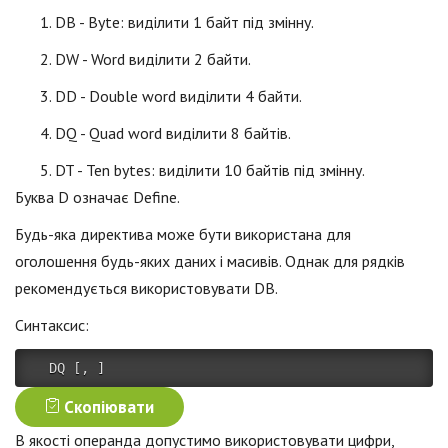
DB - Byte: виділити 1 байт під змінну.
DW - Word виділити 2 байти.
DD - Double word виділити 4 байти.
DQ - Quad word виділити 8 байтів.
DT - Ten bytes: виділити 10 байтів під змінну.
Буква D означає Define.
Будь-яка директива може бути використана для
оголошення будь-яких даних і масивів. Однак для рядків
рекомендується використовувати DB.
Синтаксис:
  DQ 
[
,
]
Скопіювати
В якості операнда допустимо використовувати цифри,