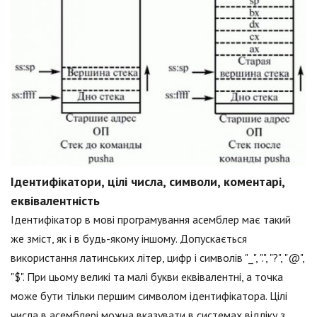
Ідентифікатори, цілі числа, символи, коментарі,
еквівалентність
Ідентифікатор в мові програмування асемблер має такий
же зміст, як і в будь-якому іншому. Допускається
використання латинських літер, цифр і символів "_", ".", "?", "@",
"$". При цьому великі та малі букви еквівалентні, а точка
може бути тільки першим символом ідентифікатора. Цілі
числа в асемблері можна вказувати в системах відліку з