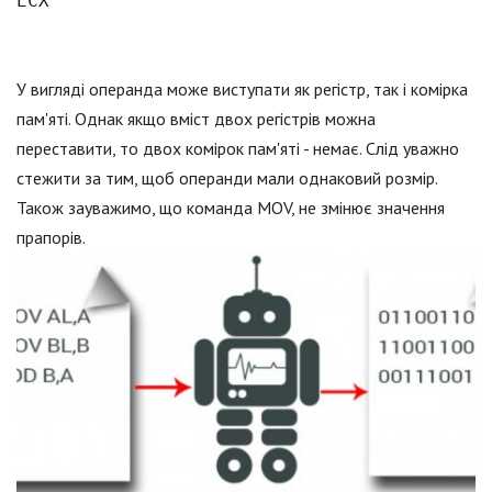
ECX
У вигляді операнда може виступати як регістр, так і комірка
пам'яті. Однак якщо вміст двох регістрів можна
переставити, то двох комірок пам'яті - немає. Слід уважно
стежити за тим, щоб операнди мали однаковий розмір.
Також зауважимо, що команда MOV, не змінює значення
прапорів.