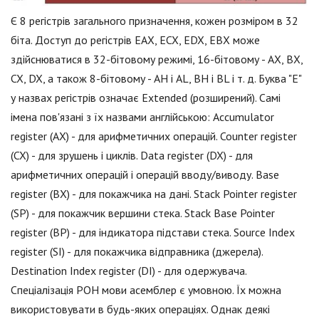
Є 8 регістрів загального призначення, кожен розміром в 32
біта. Доступ до регістрів EAX, ECX, EDX, EBX може
здійснюватися в 32-бітовому режимі, 16-бітовому - AX, BX,
CX, DX, а також 8-бітовому - AH і AL, BH і BL і т. д. Буква "E"
у назвах регістрів означає Extended (розширений). Самі
імена пов'язані з їх назвами англійською: Accumulator
register (AX) - для арифметичних операцій. Counter register
(CX) - для зрушень і циклів. Data register (DX) - для
арифметичних операцій і операцій вводу/виводу. Base
register (BX) - для покажчика на дані. Stack Pointer register
(SP) - для покажчик вершини стека. Stack Base Pointer
register (BP) - для індикатора підстави стека. Source Index
register (SI) - для покажчика відправника (джерела).
Destination Index register (DI) - для одержувача.
Спеціалізація РОН мови асемблер є умовною. Їх можна
використовувати в будь-яких операціях. Однак деякі