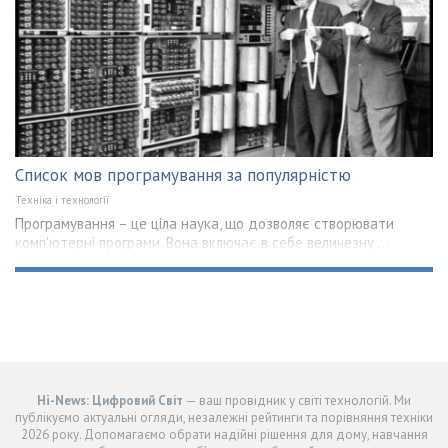
Список мов програмування за популярністю
Техніка і технології
Програмування – це ціла наука, що дозволяє створювати
комп'ютерні програми. Вона включає в себе величезну ...
Hi-News: Цифровий Світ
— ваш провідник у світі технологій. Ми
публікуємо актуальні огляди, незалежні рейтинги та порівняння техніки
2026 року. Допомагаємо обрати надійні рішення для дому, навчання