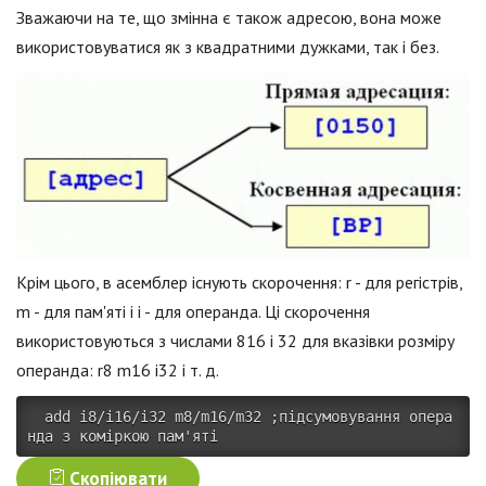
Зважаючи на те, що змінна є також адресою, вона може
використовуватися як з квадратними дужками, так і без.
Крім цього, в асемблер існують скорочення: r - для регістрів,
m - для пам'яті і i - для операнда. Ці скорочення
використовуються з числами 816 і 32 для вказівки розміру
операнда: r8 m16 i32 і т. д.
 add i8/i16/i32 m8/m16/m32 ;підсумовування опера
нда з коміркою пам'яті 
Скопіювати