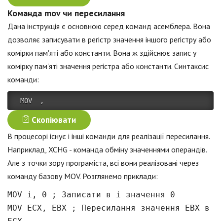
Команда mov чи пересилання
Дана інструкція є основною серед команд асемблера. Вона
дозволяє записувати в регістр значення іншого регістру або
комірки пам'яті або константи. Вона ж здійснює запис у
комірку пам'яті значення регістра або константи. Синтаксис
команди:
 MOV  , 
Скопіювати
В процесорі існує і інші команди для реалізації пересилання.
Наприклад, XCHG - команда обміну значеннями операндів.
Але з точки зору програміста, всі вони реалізовані через
команду базову MOV. Розглянемо приклади:
MOV i, 0 ; Записати в i значення 0
MOV ECX, EBX ; Пересилання значення EBX в