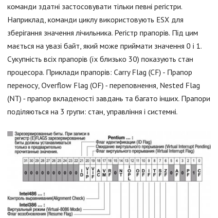
команди здатні застосовувати тільки певні регістри.
Наприклад, команди циклу використовують ESX для
зберігання значення лічильника. Регістр прапорів. Під цим
мається на увазі байт, який може приймати значення 0 і 1.
Сукупність всіх прапорів (їх близько 30) показують стан
процесора. Приклади прапорів: Carry Flag (CF) - Прапор
переносу, Overflow Flag (OF) - переповнення, Nested Flag
(NT) - прапор вкладеності завдань та багато інших. Прапори
поділяються на 3 групи: стан, управління і системні.