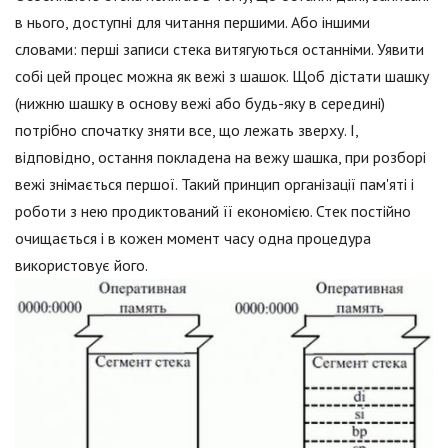
в нього, доступні для читання першими. Або іншими
словами: перші записи стека витягуються останніми. Уявити
собі цей процес можна як вежі з шашок. Щоб дістати шашку
(нижню шашку в основу вежі або будь-яку в середині)
потрібно спочатку зняти все, що лежать зверху. І,
відповідно, остання покладена на вежу шашка, при розборі
вежі знімається першої. Такий принцип організації пам'яті і
роботи з нею продиктований її економією. Стек постійно
очищається і в кожен момент часу одна процедура
використовує його.