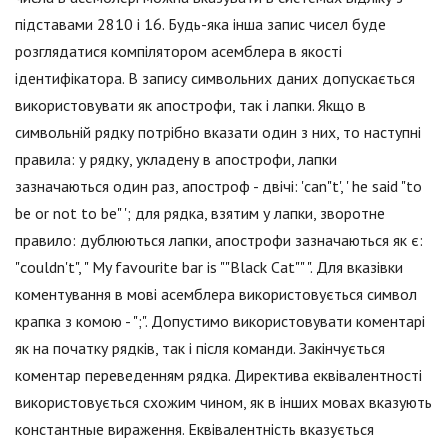
підставами 2810 і 16. Будь-яка інша запис чисел буде
розглядатися компілятором асемблера в якості
ідентифікатора. В запису символьних даних допускається
використовувати як апострофи, так і лапки. Якщо в
символьній рядку потрібно вказати один з них, то наступні
правила: у рядку, укладену в апострофи, лапки
зазначаються один раз, апостроф - двічі: 'can"t', ' he said "to
be or not to be" '; для рядка, взятим у лапки, зворотне
правило: дублюються лапки, апострофи зазначаються як є:
"couldn't", " My favourite bar is ""Black Cat"" ". Для вказівки
коментування в мові асемблера використовується символ
крапка з комою - ";". Допустимо використовувати коментарі
як на початку рядків, так і після команди. Закінчується
коментар переведенням рядка. Директива еквівалентності
використовується схожим чином, як в інших мовах вказують
константные вираження. Еквівалентність вказується