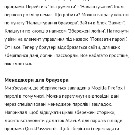
програми. Перейти в "Інструменти" - "Налаштування". Іноді
першого розділу немає. Що робити? Можна відразу клікати
по пункту "Налаштування браузера". Зайти в блок "Захист".
Клацнути по кнопці з написом "Збережені логіни". Натиснути
у вікні на елемент управління під назвою "Показати паролі".
От і все. Тепер у браузері відобразяться сайти, для яких
зберігалися дані, логіни і пассворды. Все набагато простіше,
ніж здається.
Менеджери для браузера
Ми з'ясували, де зберігаються закладки в Mozilla Firefox і
паролі в тому числі. Можна переглянути відповідні дані
через спеціалізовані менеджери паролів і закладок.
Наприклад, щоб відшукати цікаві збережені сторінки,
досить встановити додаток Atavi. А для паролів підійде
програма QuickPasswords. Щоб зберігати і переглядати