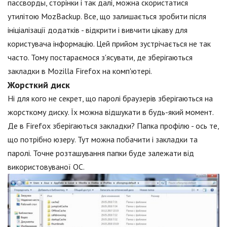
пассворды, сторінки і так далі, можна скористатися
утилітою MozBackup. Все, що залишається зробити після
ініціалізації додатків - відкрити і вивчити цікаву для
користувача інформацію. Цей прийом зустрічається не так
часто. Тому постараємося з'ясувати, де зберігаються
закладки в Mozilla Firefox на комп'ютері.
Жорсткий диск
Ні для кого не секрет, що паролі браузерів зберігаються на
жорсткому диску. Їх можна відшукати в будь-який момент.
Де в Firefox зберігаються закладки? Папка профілю - ось те,
що потрібно юзеру. Тут можна побачити і закладки та
паролі. Точне розташування папки буде залежати від
використовуваної ОС.