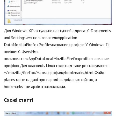
Для Windows XP актуальне наступний адреса: C:Documents
and Settingsимя пользователяApplication
DataMozillaFirefoxProfilesназвание профілю У Windows 7 і
новіше: C:UsersИмя
пользователяAppDataLocalMozillaFirefoxprofilesназвание
профілю Для власників Linux годиться таке розташування:
~/.mozilla/firefox/Назва профиля/bookmarks.html Файл
places містить дані про паролі і відвіданих сайтах, а
bookmarks - це архів з закладками.
Схожі статті