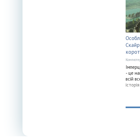
Особл
Скайр
корот
Компюте
Імперц
- це н
всій вс
історія