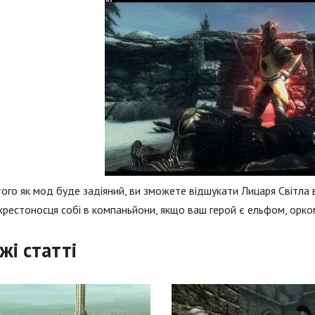
того як мод буде задіяний, ви зможете відшукати Лицаря Світла
хрестоносця собі в компаньйони, якщо ваш герой є ельфом, орк
жі статті