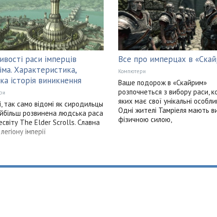
ивості раси імперців
Все про имперцах в «Ска
іма. Характеристика,
Компютери
ка історія виникнення
Ваше подорож в «Скайрим»
розпочнеться з вибору раси, к
ри
яких має свої унікальні особли
і, так само відомі як сиродильцы
Одні жителі Тамріеля мають 
айбільш розвинена людська раса
фізичною силою,
есвіту The Elder Scrolls. Славна
 легіону імперії