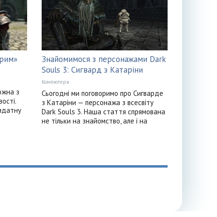
йрим»
Знайомимося з персонажами Dark
Souls 3: Сигвард з Катаріни
Компютери
ожна з
Сьогодні ми поговоримо про Сигварде
вості.
з Катаріни — персонажа з всесвіту
видатну
Dark Souls 3. Наша стаття спрямована
не тільки на знайомство, але і на