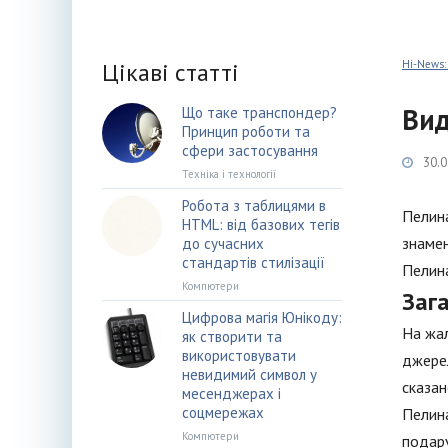
Цікаві статті
Hi-News:
Вид
Що таке транспондер?
Принцип роботи та
сфери застосування
30.0
Техніка і технології
Робота з таблицями в
Пелина
HTML: від базових тегів
знамен
до сучасних
стандартів стилізації
Пелина
Компютери
Заг
Цифрова магія Юнікоду:
На жал
як створити та
використовувати
джерел
невидимий символ у
сказан
месенджерах і
соцмережах
Пелина
Компютери
подару