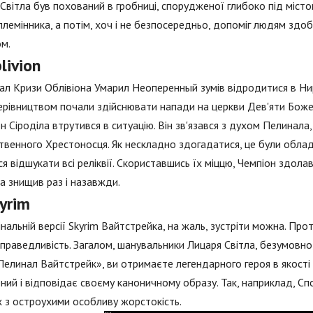
Світла був похований в гробниці, спорудженої глибоко під містом
племінника, а потім, хоч і не безпосередньо, допоміг людям здо
м.
livion
ал Кризи Облівіона Умарил Неоперенный зумів відродитися в Нир
ерівництвом почали здійснювати напади на церкви Дев'яти Боже
н Сіроділа втрутився в ситуацію. Він зв'язався з духом Пелинала
венного Хрестоносця. Як нескладно здогадатися, це були обладу
я відшукати всі реліквії. Скориставшись їх міццю, Чемпіон здола
а знищив раз і назавжди.
yrim
інальній версії Skyrim Вайтстрейка, на жаль, зустріти можна. Про
праведливість. Загалом, шанувальники Лицаря Світла, безумовн
елинал Вайтстрейк», ви отримаєте легендарного героя в якості
ний і відповідає своєму каноничному образу. Так, наприклад, Сп
 з остроухими особливу жорстокість.