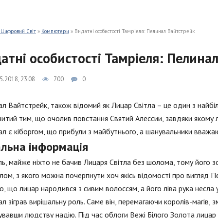
 Цифровий Світ
»
Компютери
» Видатні особистості Тамріеля: Пелинал Вайтстрейк
атні особистості Тамріеля: Пелина
5.2018, 23:08
700
0
л Вайтстрейк, також відомий як Лицар Світла – це один з найбі
итий тим, що очолив повстання Святий Алессии, завдяки якому
л є кіборгом, що прибули з майбутнього, а шанувальники вважа
альна інформація
ь, майже ніхто не бачив Лицаря Світла без шолома, тому його з
ом, з якого можна почерпнути хоч якісь відомості про вигляд Пе
о, що лицар народився з сивим волоссям, а його ліва рука несла у
л зіграв вирішальну роль. Саме він, перемагаючи королів-магів, 
вавши людству надію. Під час облоги Вежі Білого Золота лицар 