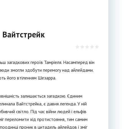
л Вайтстрейк
льш загадкових героїв Тамріеля. Насамперед він
 люди змогли здобути перемогу над айлейдами.
ють його втіленням Шезарра.
овнішність залишається загадкою. Єдиним
линала Вайтстрейка, є давня легенда. У ній
бивчий світло. Під час війни людей і ельфів
зміг переломити хід протистояння, тим самим
поодинці проник в цитадель айлейдов і зміг