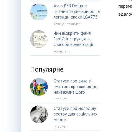
Asus P5B Deluxe:
перемо
Повний технічний огляд
вдалос
легенди епохи LGA775
Техніка і технології
Чим відкрити файл
*.spl7: інструкція та
способи конвертації
Компютери
Популярне
Статуси про сина зі
змістом: про любов до
найважливішого
Інтернет
Статуси про молодшу
сестру для соціальних
мереж
Інтернет