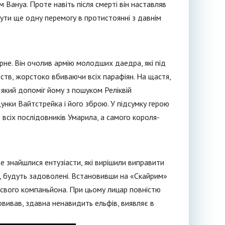
 Вануа. Проте навіть після смерті він наставляв
бути ще одну перемогу в протистоянні з давнім
не. Він очолив армію молодших даедра, які під
ств, жорстоко вбиваючи всіх парафіян. На щастя,
, який допоміг йому з пошуком Реліквій
нки Вайтстрейка і його зброю. У підсумку герою
в всіх послідовників Умарила, а самого короля-
те знайшлися ентузіасти, які вирішили виправити
о, будуть задоволені. Встановивши на «Скайрим»
 свого компаньйона. При цьому лицар повністю
овивав, здавна ненавидить ельфів, виявляє в