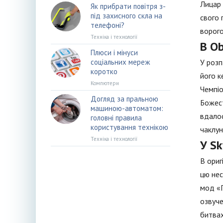
Лицар 
Як прибрати повітря з-
під захисного скла на
свого 
телефоні?
ворого
Техніка і технології
В Ob
Плюси і мінуси
соціальних мереж
У розп
коротко
його к
Компютери
Чемпіо
Догляд за пральною
Божест
машиною-автоматом:
вдалос
головні правила
користування технікою
чаклун
Техніка і технології
У Sk
В ориг
цю нес
мод «П
озвуче
битвах