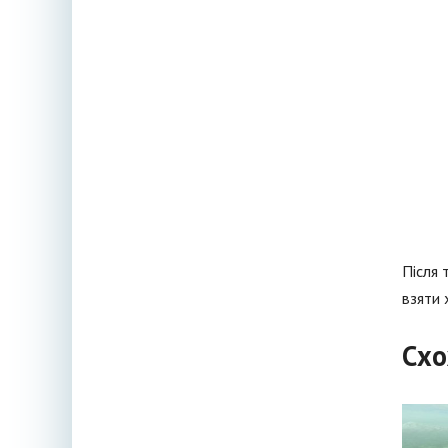
Після 
взяти 
Схо