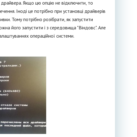
драйвера. Якщо цю опцію не відключити, то
чення. Іноді це потрібно при установці драйверів
вки. Тому потрібно розібрати, як запустити
жна його запустити і з середовища "Віндовс". Але
алаштуваннях операційної системи.