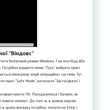
чої "Віндовс"
устити безпечний режим Windows 7 на ноутбуці або
 Потрібно відкрити меню "Пуск", вибрати пункт
дкриється менеджер опцій операційної системи. Тут
и пункт "Safe Mode", натиснути "Застосувати" і
резавантажити ПК. Погоджуємося і бачимо, як
 ловити момент. До того ж, в деяких версіях
 в цьому випадку потрібно тиснути на Enter і