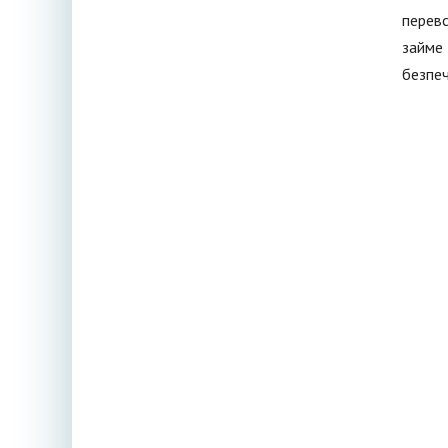
перевс
займе 
безпеч