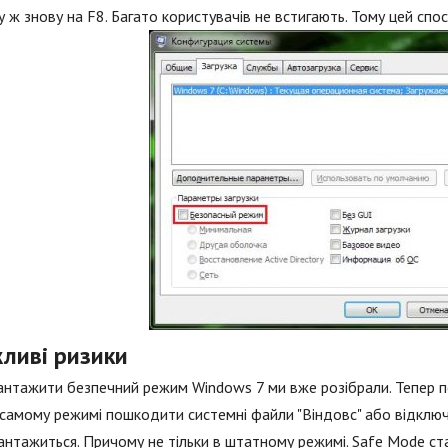
у ж знову на F8. Багато користувачів не встигають. Тому цей спос
ливі ризики
антажити безпечний режим Windows 7 ми вже розібрали. Тепер п
самому режимі пошкодити системні файли "Віндовс" або відключ
антажиться. Причому не тільки в штатному режимі. Safe Mode с