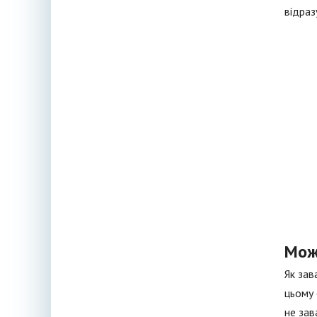
відраз
Мож
Як зав
цьому 
не зав