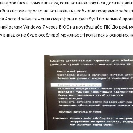
надобитися в тому випадку, коли встановлюються досить давні 
ійна система просто не встановить необхідне програмне забезпе
я Android завантаження смартфона в фастбут і подальшої проши
ний режим Windows 7 через БІОС на ноутбуці або ПК. До речі, мо
у випадку не буде особливої можливості копатися в основних н