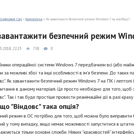
 Цифровий Світ
»
Компютери
» Як завантажити безпечний режим Windows 7 на ноутбуці?
завантажити безпечний режим Wind
5.2018, 22:23
758
0
ники операційної системи Windows 7 передбачили всі (або майже 
и за можливі збої та інші особливості в ім'я безпеки. До таких 
вс". Як завантажити безпечний режим Windows 7 на ПК і лептопі
питання в даному матеріалі. Це просто необхідно для того, щоб
вс". Так і так буде простіше провести реанімаційні дії в разі краху
що "Віндовс" така опція?
ний режим в ОС потрібно для того, щоб можна було виправити б
ий у тому випадку, якщо немає можливості запуститися в штатно
ажуються тільки основні служби. Ніяких "красивостей" інтерфейс