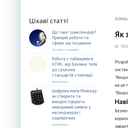
Цікаві статті
Hi-News:
Як 
Що таке транспондер?
Принцип роботи та
сфери застосування
30.0
Техніка і технології
Робота з таблицями в
Розроб
HTML: від базових тегів
систем
до сучасних
стандартів стилізації
"Віндо
Компютери
на це 
Цифрова магія Юнікоду:
"Віндо
як створити та
Наві
використовувати
невидимий символ у
Безпеч
месенджерах і
соцмережах
корисн
Компютери
завант