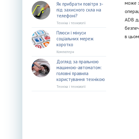
може з
Як прибрати повітря з-
під захисного скла на
операц
телефоні?
ADB дл
Техніка і технології
безпеч
Плюси і мінуси
в цьом
соціальних мереж
коротко
Компютери
Догляд за пральною
машиною-автоматом:
головні правила
користування технікою
Техніка і технології