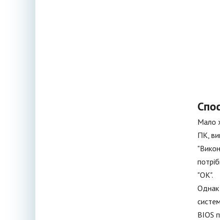
Спос
Мало х
ПК, ви
"Викон
потріб
"ОК".
Однак 
систем
BIOS п