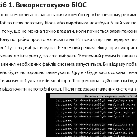
іб 1. Використовуємо БІОС
стіша можливість завантажити комп'ютер у безпечному режимі
 Тобто після логотипу Біоса або виробника ноутбука. У цей час п
 тому, що не можна точно вгадати, коли почнеться завантаження
 Тому потрібно просто натискати на F8 поки старт не перерветьс
вс". Тут слід вибрати пункт "Безпечний режим". Якщо при викор
чення до інтернету, то слід вибрати "Безпечний режим із завант
аження необхідних файлів система запуститься. Ви відразу поба
ейс буде моторошно гальмувати. Друге - буде застосована тема в
 в якому-небудь з кутів монітора. Тепер можна здійснювати будь-
 відключити непотрібні опції. Після перезавантаження система 