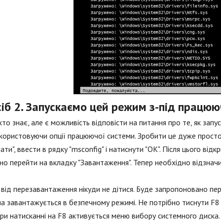
іб 2. Запускаємо цей режим з-під працюю
то знає, але є можливість відповісти на питання про те, як зап
користовуючи опції працюючої системи. Зробити це дуже просто.
ати", ввести в рядку "msconfig" і натиснути "ОК". Після цього ві
но перейти на вкладку "Завантаження". Тепер необхідно відзначит
від перезавантаження нікуди не дітися. Буде запропоновано пе
а завантажується в безпечному режимі. Не потрібно тиснути F8 і
ри натисканні на F8 активується меню вибору системного диска. І