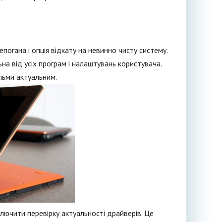
огана і опція відкату на невинно чисту систему.
ьна від усіх програм і налаштувань користувача.
льми актуальним.
ключити перевірку актуальності драйверів. Це