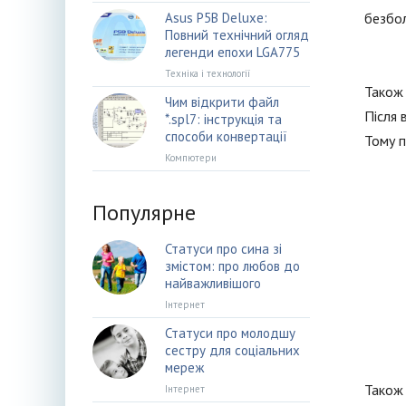
Asus P5B Deluxe:
безбол
Повний технічний огляд
легенди епохи LGA775
Техніка і технології
Також 
Чим відкрити файл
Після 
*.spl7: інструкція та
способи конвертації
Тому п
Компютери
Популярне
Статуси про сина зі
змістом: про любов до
найважливішого
Інтернет
Статуси про молодшу
сестру для соціальних
мереж
Також 
Інтернет