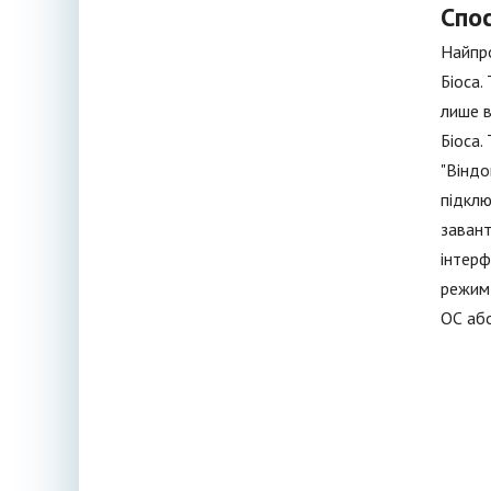
Спос
Найпро
Біоса.
лише в
Біоса.
"Віндо
підклю
завант
інтерф
режим"
ОС або