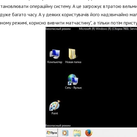
тановлювати операційну систему. А це загрожує втратою вельми
дуже багато часу. А у деяких користувачів його надзвичайно мал
ному режимі, корисно вивчити матчастину", а тільки потім прист