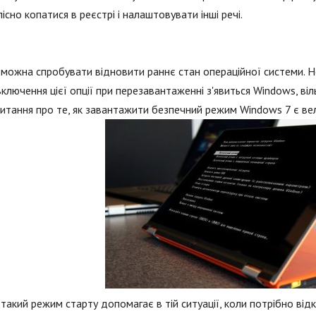
існо копатися в реєстрі і налаштовувати інші речі.
можна спробувати відновити раннє стан операційної системи. Неп
включення цієї опції при перезавантаженні з'явиться Windows, віл
итання про те, як завантажити безпечний режим Windows 7 є ве
такий режим старту допомагає в тій ситуації, коли потрібно від