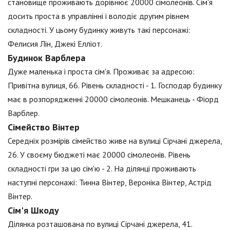
становище проживають дорівнює 20000 сімолеонів. Сім'я
досить проста в управлінні і володіє другим рівнем
складності. У цьому будинку живуть такі персонажі:
Фелисия Лін, Джекі Елліот.
Будинок Варблера
Дуже маленька і проста сім'я. Проживає за адресою:
Привітна вулиця, 66. Рівень складності - 1. Господар будинку
має в розпорядженні 20000 сімолеонів. Мешканець - Фіорд
Варблер.
Сімейство Вінтер
Середніх розмірів сімейство живе на вулиці Сірчані джерела,
26. У своєму бюджеті має 20000 сімолеонів. Рівень
складності гри за цю сім'ю - 2. На ділянці проживають
наступні персонажі: Тинна Вінтер, Вероніка Вінтер, Астрід
Вінтер.
Сім'я Шкоду
Ділянка розташована по вулиці Сірчані джерела, 41.