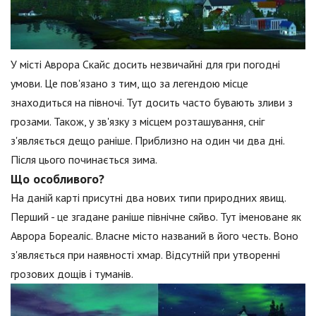
У місті Аврора Скайс досить незвичайні для гри погодні
умови. Це пов'язано з тим, що за легендою місце
знаходиться на півночі. Тут досить часто бувають зливи з
грозами. Також, у зв'язку з місцем розташування, сніг
з'являється дещо раніше. Приблизно на один чи два дні.
Після цього починається зима.
Що особливого?
На даній карті присутні два нових типи природних явищ.
Перший - це згадане раніше північне сяйво. Тут іменоване як
Аврора Бореаліс. Власне місто названий в його честь. Воно
з'являється при наявності хмар. Відсутній при утворенні
грозових дощів і туманів.