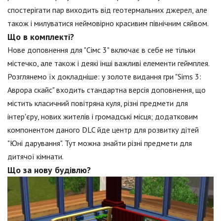
спостерігати пар виходить від геотермальних джерел, але
також і милуватися неймовірно красивим північним сяйвом.
Що в комплекті?
Нове доповнення для "Сімс 3" включає в себе не тільки
містечко, але також і деякі інші важливі елементи геймплея.
Розглянемо їх докладніше: у золоте видання гри "Sims 3:
Аврора скайс" входить стандартна версія доповнення, що
містить класичний повітряна куля, різні предмети для
інтер'єру, нових жителів і громадські місця; додатковим
компонентом даного DLC йде центр для розвитку дітей
"Юні дарування". Тут можна знайти різні предмети для
дитячої кімнати.
Що за нову будівлю?