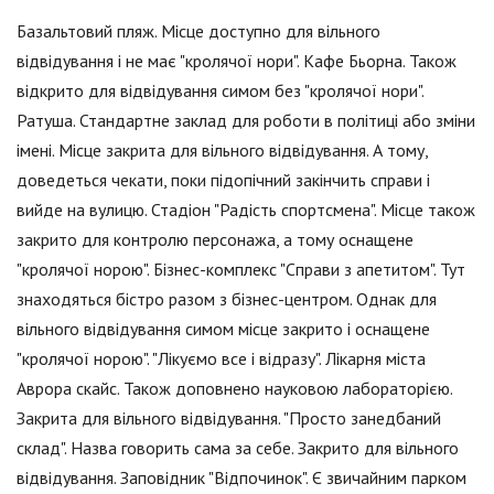
Базальтовий пляж. Місце доступно для вільного
відвідування і не має "кролячої нори". Кафе Бьорна. Також
відкрито для відвідування симом без "кролячої нори".
Ратуша. Стандартне заклад для роботи в політиці або зміни
імені. Місце закрита для вільного відвідування. А тому,
доведеться чекати, поки підопічний закінчить справи і
вийде на вулицю. Стадіон "Радість спортсмена". Місце також
закрито для контролю персонажа, а тому оснащене
"кролячої норою". Бізнес-комплекс "Справи з апетитом". Тут
знаходяться бістро разом з бізнес-центром. Однак для
вільного відвідування симом місце закрито і оснащене
"кролячої норою". "Лікуємо все і відразу". Лікарня міста
Аврора скайс. Також доповнено науковою лабораторією.
Закрита для вільного відвідування. "Просто занедбаний
склад". Назва говорить сама за себе. Закрито для вільного
відвідування. Заповідник "Відпочинок". Є звичайним парком