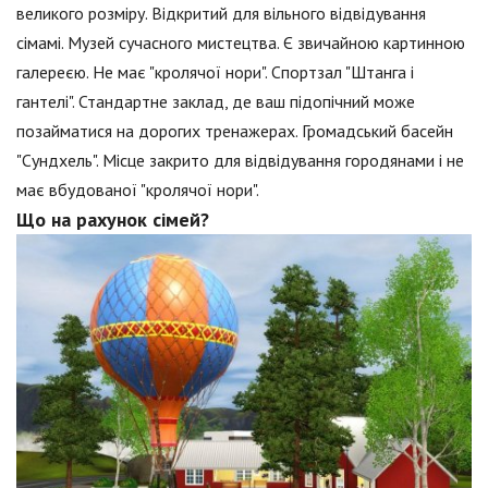
великого розміру. Відкритий для вільного відвідування
сімамі. Музей сучасного мистецтва. Є звичайною картинною
галереєю. Не має "кролячої нори". Спортзал "Штанга і
гантелі". Стандартне заклад, де ваш підопічний може
позайматися на дорогих тренажерах. Громадський басейн
"Сундхель". Місце закрито для відвідування городянами і не
має вбудованої "кролячої нори".
Що на рахунок сімей?