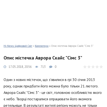
Hi-News: Цифровий Світ
»
Компютери
» Опис містечка Аврора Скайс "Сімс 3"
Опис містечка Аврора Скайс "Сімс 3"
17.05.2018, 20:56
713
0
Один з нових містечок, що з'явилися в грі 30 січня 2013
року, однак придбати його можна було тільки 21 лютого.
Аврора Скайс "Сімс 3" - це світ, головною особливістю якого
є небо. Творці постаралися опрацювати його якомога
ретельніше. В результаті жителі регіону можуть не тільки