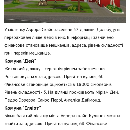
У містечку Аврора Скайс заселене 32 ділянки. Далі будуть
перераховані лише деякі з них. В інформації зазначено
фінансове становище мешканців, адреса, рівень складності
гри і перелік мешканців.
Комуна "Дей"
Житловий ділянку з середнім рівнем забезпечення.
Розташовується за адресою: Привітна вулиця, 60.
Фінансове становище оцінюється в 18000 сімолеонів.
Рівень складності - 3. На ділянці проживають Міріам Дей,
Педро Эррерра, Сайро Перрі, Ангеліка Даймонд.
Комуна "Елліот"
Більш багатий ділянку міста Аврора скайс. Будинок можна
знайти за адресою: Привітна вулиця, 68. Фінансове