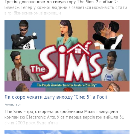
Третім доповненням до симулятору The Sims 2 є «Сімс 2:
Бізнес». Тепер у кожної людини з'являється можливість стати
в грі бізнесменом, відкривши
Як скоро чекати дату виходу "Сімс 5" в Росії
Компютери
The Sims – гра, створена розробниками Maxis і випущена
компанією Electronic Arts. У світ перша версія гри вийшла 31
січня 2000 року. Буде п'ята