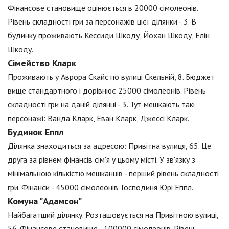
Фінансове становище оцінюється в 20000 сімолеонів.
Рівень складності гри за персонажів цієї ділянки - 3. В
будинку проживають Кессиди Шкоду, Йохан Шкоду, Елін
Шкоду.
Сімейство Кларк
Проживають у Аврора Скайс по вулиці Скельній, 8. Бюджет
вище стандартного і дорівнює 25000 сімолеонів. Рівень
складності гри на даній ділянці - 3. Тут мешкають такі
персонажі: Ванда Кларк, Еван Кларк, Джессі Кларк.
Будинок Еппл
Ділянка знаходиться за адресою: Привітна вулиця, 65. Це
друга за рівнем фінансів сім'я у цьому місті. У зв'язку з
мінімальною кількістю мешканців - перший рівень складності
гри. Фінанси - 45000 сімолеонів. Господиня Юрі Еппл.
Комуна "Адамсон"
Найбагатший ділянку. Розташовується на Привітною вулиці,
56. Фінансове становище - 100000 сімолеонів. Рівень