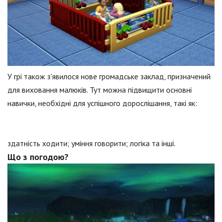
У грі також з'явилося нове громадське заклад, призначений
для виховання малюків. Тут можна підвищити основні
навички, необхідні для успішного дорослішання, такі як:
здатність ходити; уміння говорити; логіка та інші.
Що з погодою?