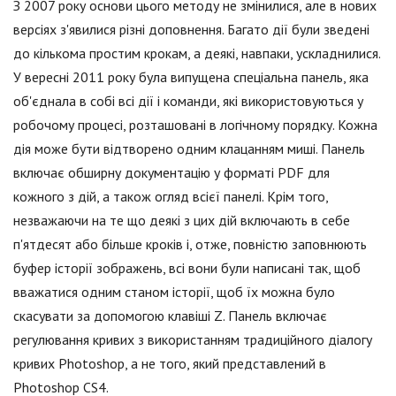
З 2007 року основи цього методу не змінилися, але в нових
версіях з'явилися різні доповнення. Багато дії були зведені
до кількома простим крокам, а деякі, навпаки, ускладнилися.
У вересні 2011 року була випущена спеціальна панель, яка
об'єднала в собі всі дії і команди, які використовуються у
робочому процесі, розташовані в логічному порядку. Кожна
дія може бути відтворено одним клацанням миші. Панель
включає обширну документацію у форматі PDF для
кожного з дій, а також огляд всієї панелі. Крім того,
незважаючи на те що деякі з цих дій включають в себе
п'ятдесят або більше кроків і, отже, повністю заповнюють
буфер історії зображень, всі вони були написані так, щоб
вважатися одним станом історії, щоб їх можна було
скасувати за допомогою клавіші Z. Панель включає
регулювання кривих з використанням традиційного діалогу
кривих Photoshop, а не того, який представлений в
Photoshop CS4.