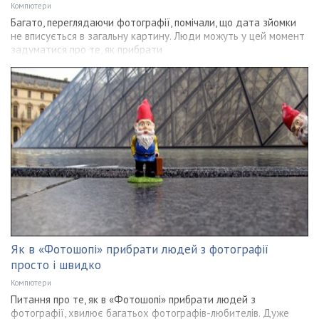
Компютери
Багато, переглядаючи фотографії, помічали, що дата зйомки
не вписується в загальну картину. Люди можуть у цей момент
задуматися про те, як прибрати
Як в «Фотошопі» прибрати людей з фотографії
просто і швидко
Компютери
Питання про те, як в «Фотошопі» прибрати людей з
фотографії, хвилює багатьох фотографів-любителів. Дуже