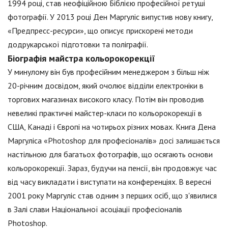
1994 році, став неофіційною Біблією професійної ретуші
фотографії. У 2013 році Ден Маргуліс випустив нову книгу,
«Предпресс-ресурси», що описує прискорені методи
додрукарської підготовки та поліграфії.
Біографія майстра кольорокорекції
У минулому він був професійним менеджером з більш ніж
20-річним досвідом, який очолює відділи електроніки в
торгових магазинах високого класу. Потім він проводив
невеликі практичні майстер-класи по кольорокорекції в
США, Канаді і Європі на чотирьох різних мовах. Книга Дена
Маргуліса «Photoshop для професіоналів» досі залишається
настільною для багатьох фотографів, що осягають основи
кольорокорекції. Зараз, будучи на пенсії, він продовжує час
від часу викладати і виступати на конференціях. В вересні
2001 року Маргуліс став одним з перших осіб, що з'явилися
в Залі слави Національної асоціації професіоналів
Photoshop.