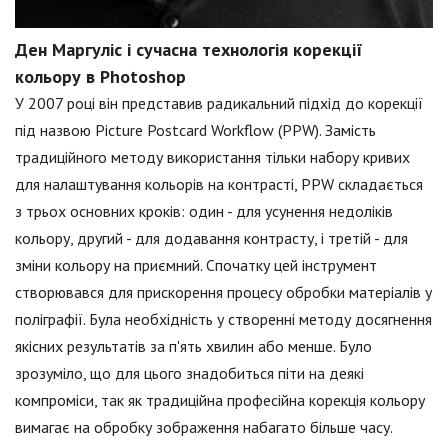
Ден Маргуліс і сучасна технологія корекції
кольору в Photoshop
У 2007 році він представив радикальний підхід до корекції
під назвою Picture Postcard Workflow (PPW). Замість
традиційного методу використання тільки набору кривих
для налаштування кольорів на контрасті, PPW складається
з трьох основних кроків: один - для усунення недоліків
кольору, другий - для додавання контрасту, і третій - для
зміни кольору на приємний. Спочатку цей інструмент
створювався для прискорення процесу обробки матеріалів у
поліграфії. Була необхідність у створенні методу досягнення
якісних результатів за п'ять хвилин або менше. Було
зрозуміло, що для цього знадобиться піти на деякі
компроміси, так як традиційна професійна корекція кольору
вимагає на обробку зображення набагато більше часу.