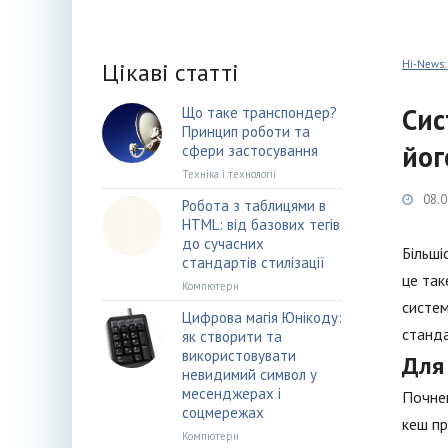
Цікаві статті
Hi-News:
Сис
Що таке транспондер?
Принцип роботи та
йог
сфери застосування
Техніка і технології
08.0
Робота з таблицями в
HTML: від базових тегів
до сучасних
Більші
стандартів стилізації
це так
Компютери
систем
Цифрова магія Юнікоду:
станда
як створити та
використовувати
Для 
невидимий символ у
месенджерах і
Почнем
соцмережах
кеш пр
Компютери