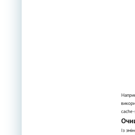
Наприк
викори
cache-
Очи
Із змі