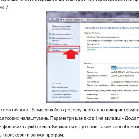
s 7.
томатичного збільшення його розміру необхідно використовув
аткових налаштувань. Параметри швидкодії на вкладці «Додатк
 фонових служб і кеша. Вважається, що саме таким способом м
ь і прискорити запуск програм.