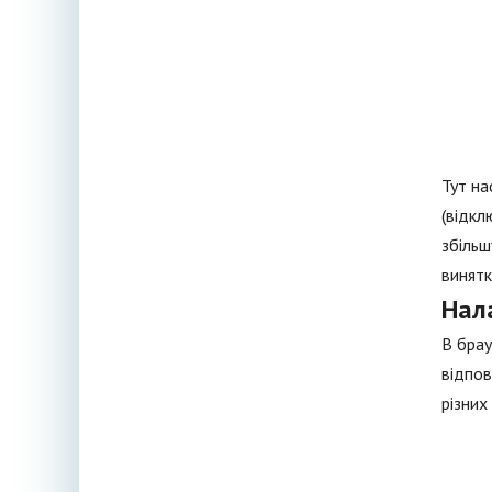
Тут на
(відкл
збільш
винятк
Нал
В брау
відпов
різних