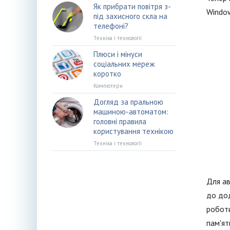
Як прибрати повітря з-
Window
під захисного скла на
телефоні?
Техніка і технології
Плюси і мінуси
соціальних мереж
коротко
Компютери
Догляд за пральною
машиною-автоматом:
головні правила
користування технікою
Техніка і технології
Для ав
до дод
роботи
пам'ят