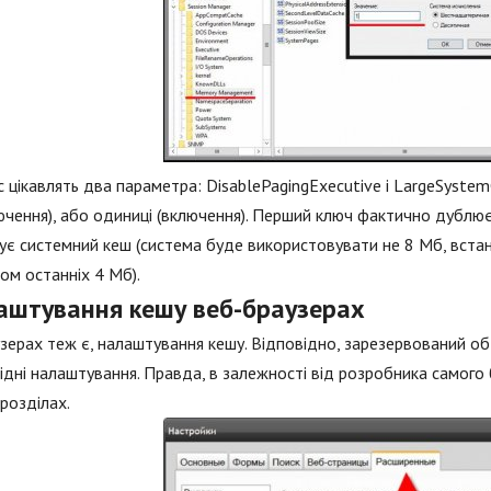
с цікавлять два параметра: DisablePagingExecutive і LargeSyste
ючення), або одиниці (включення). Перший ключ фактично дублює 
ує системний кеш (система буде використовувати не 8 Мб, встан
ом останніх 4 Мб).
аштування кешу веб-браузерах
зерах теж є, налаштування кешу. Відповідно, зарезервований о
ідні налаштування. Правда, в залежності від розробника самог
 розділах.