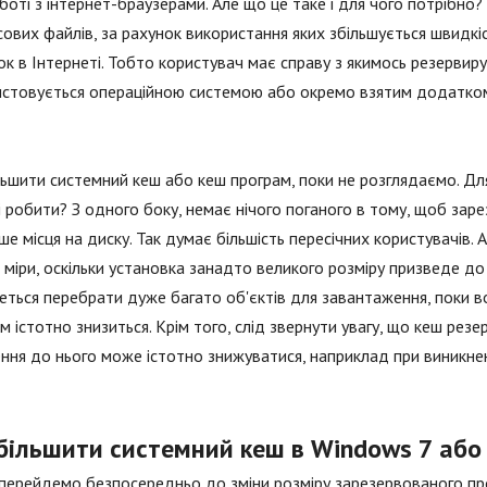
боті з інтернет-браузерами. Але що це таке і для чого потрібно
ових файлів, за рахунок використання яких збільшується швидкі
ок в Інтернеті. Тобто користувач має справу з якимось резерви
истовується операційною системою або окремо взятим додатко
льшити системний кеш або кеш програм, поки не розглядаємо. Дл
і робити? З одного боку, немає нічого поганого в тому, щоб зар
ше місця на диску. Так думає більшість пересічних користувачів
 міри, оскільки установка занадто великого розміру призведе до 
ться перебрати дуже багато об'єктів для завантаження, поки вон
м істотно знизиться. Крім того, слід звернути увагу, що кеш рез
ння до нього може істотно знижуватися, наприклад при виникненні
більшити системний кеш в Windows 7 або 
перейдемо безпосередньо до зміни розміру зарезервованого пр