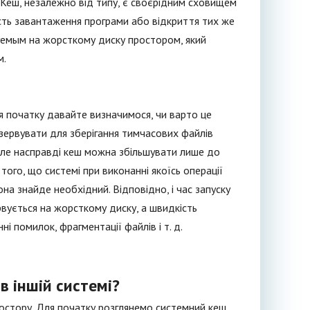
? Кеш, незалежно від типу, є своєрідним сховищем
сть завантаження програми або відкриття тих же
руемым на жорсткому диску простором, який
м.
я початку давайте визначимося, чи варто це
езервувати для зберігання тимчасових файлів
. Але насправді кеш можна збільшувати лише до
того, що системі при виконанні якоїсь операції
а знайде необхідний. Відповідно, і час запуску
ервується на жорсткому диску, а швидкість
 помилок, фрагментації файлів і т. д.
в іншій системі?
остору. Для початку розглянемо системний кеш