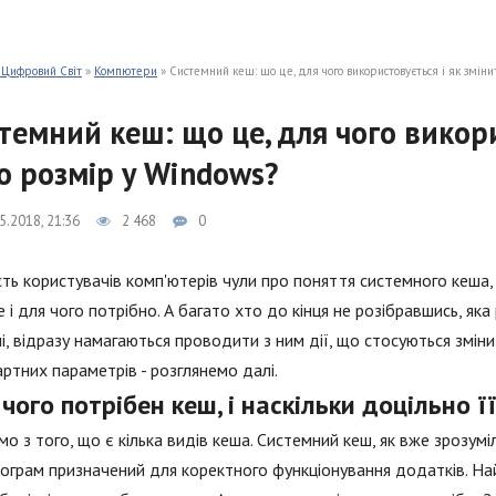
 Цифровий Світ
»
Компютери
» Системний кеш: що це, для чого використовується і як змін
темний кеш: що це, для чого викори
о розмір у Windows?
5.2018, 21:36
2 468
0
сть користувачів комп'ютерів чули про поняття системного кеша, 
е і для чого потрібно. А багато хто до кінця не розібравшись, я
і, відразу намагаються проводити з ним дії, що стосуються зміни
ртних параметрів - розглянемо далі.
чого потрібен кеш, і наскільки доцільно ї
о з того, що є кілька видів кеша. Системний кеш, як вже зрозум
ограм призначений для коректного функціонування додатків. На