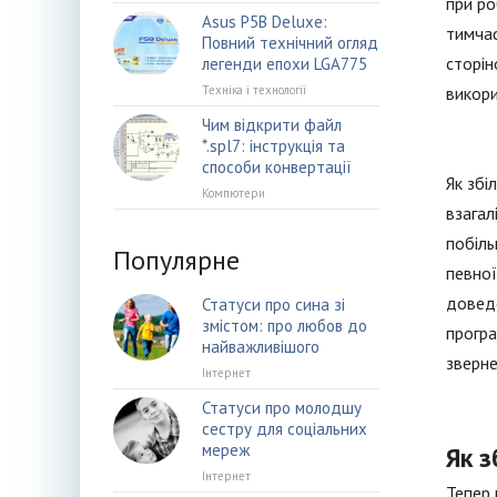
при ро
Asus P5B Deluxe:
тимчас
Повний технічний огляд
сторін
легенди епохи LGA775
Техніка і технології
викор
Чим відкрити файл
*.spl7: інструкція та
способи конвертації
Як збі
Компютери
взагал
побіль
Популярне
певної
доведе
Статуси про сина зі
змістом: про любов до
програ
найважливішого
зверне
Інтернет
Статуси про молодшу
сестру для соціальних
мереж
Як з
Інтернет
Тепер 