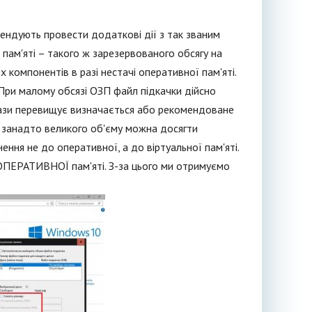
омендують провести додаткові дії з так званим
 пам'яті – такого ж зарезервованого обсягу на
компонентів в разі нестачі оперативної пам'яті.
 При малому обсязі ОЗП файл підкачки дійсно
рази перевищує визначається або рекомендоване
ці занадто великого об'єму можна досягти
ння не до оперативної, а до віртуальної пам'яті.
 ОПЕРАТИВНОЇ пам'яті. З-за цього ми отримуємо