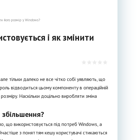
ити його розмір у Windows?
стовується і як змінити
але тільки далеко не все чітко собі уявляють, що
ка роль відводиться цьому компоненту в операційній
 розміру. Наскільки доцільно виробляти зміна
ї збільшення?
іло, що використовується під потреб Windows, а
йчастіше з поняттям кешу користувачі стикаються