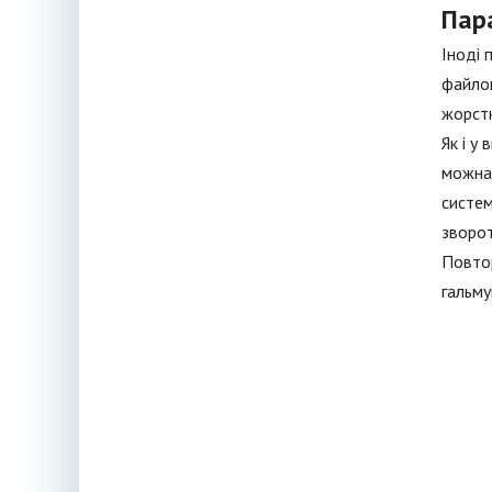
Пар
Іноді 
файлом
жорстк
Як і у
можна 
систем
зворот
Повтор
гальму