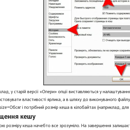
лад, у старій версії «Опери» опції виставляються у налаштуваннях
стовувати властивості ярлика, а в шляху до виконуваного файлу
size=Обсяг і потрібний розмір кеша в кілобайтах (наприклад, дл
щення кешу
ною розміру кеша начебто все зрозуміло. На завершення залиш