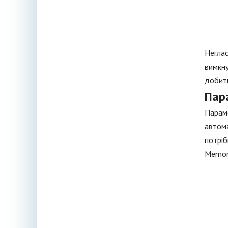
Неглас
вимкну
добити
Пар
Параме
автома
потріб
Memor