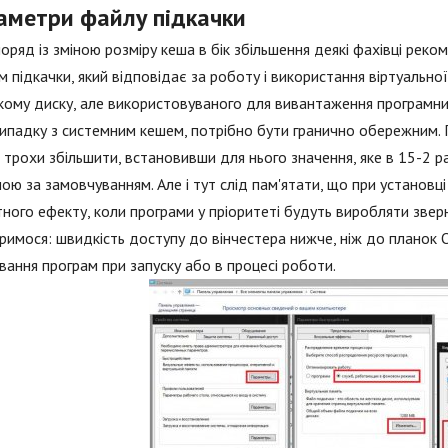
аметри файлу підкачки
поряд із зміною розміру кеша в бік збільшення деякі фахівці рек
 підкачки, який відповідає за роботу і використання віртуальної
ому диску, але використовуваного для вивантаження програмних 
 випадку з системним кешем, потрібно бути гранично обережним.
трохи збільшити, встановивши для нього значення, яке в 15-2 
ою за замовчуванням. Але і тут слід пам'ятати, що при установ
ного ефекту, коли програми у пріоритеті будуть виробляти зверне
имося: швидкість доступу до вінчестера нижче, ніж до планок
вання програм при запуску або в процесі роботи.