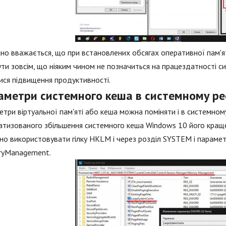
но вважається, що при встановлених обсягах оперативної пам'яті
ти зовсім, що ніяким чином не позначиться на працездатності си
ся підвищення продуктивності.
аметри системного кеша в системному ре
три віртуальної пам'яті або кеша можна поміняти і в системном
тизованого збільшення системного кеша Windows 10 його краще 
но використовувати гілку HKLM і через розділ SYSTEM і парам
yManagement.