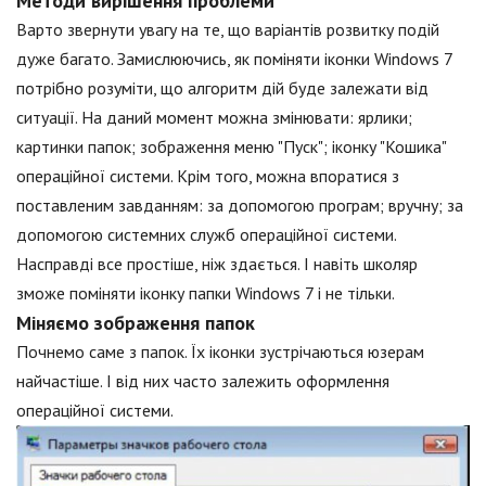
Методи вирішення проблеми
Варто звернути увагу на те, що варіантів розвитку подій
дуже багато. Замислюючись, як поміняти іконки Windows 7
потрібно розуміти, що алгоритм дій буде залежати від
ситуації. На даний момент можна змінювати: ярлики;
картинки папок; зображення меню "Пуск"; іконку "Кошика"
операційної системи. Крім того, можна впоратися з
поставленим завданням: за допомогою програм; вручну; за
допомогою системних служб операційної системи.
Насправді все простіше, ніж здається. І навіть школяр
зможе поміняти іконку папки Windows 7 і не тільки.
Міняємо зображення папок
Почнемо саме з папок. Їх іконки зустрічаються юзерам
найчастіше. І від них часто залежить оформлення
операційної системи.