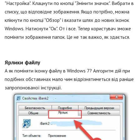
"Настройка". Клацнути по кнопці "Змінити значок". Вибрати в
списку, що відповідне зображення. Якщо потрібно, можна
клікнути по кнопці "Обзор" і вказати шлях до нових іконок
Windows. Натиснути "Ок". От і все. Тепер користувач зможе
поміняти зображення папок. Це не так важко, як здається.
Ярлики файлу
А як поміняти іконку файлу в Windows 7? Алгоритм дій при
подібних обставинах мало чим відрізнятиметься від раніше
запропонованої інструкції.