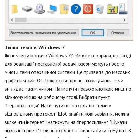
Зміна теми в Windows 7
Як поміняти іконки в Windows 7? Ми вже говорили, що іноді
для реалізації поставленої задачі юзери можуть просто
міняти теми операційної системи. Це призведе до масових
графічним змін ОС. Покроково процес коригування теми
виглядає таким чином: Натиснути правою кнопкою миші по
вільному місцю на робочому столі. Вибрати пункт
"Персоналізація". Натиснути по підходящої теми у
відповідному протоколі. Щоб знайти нові варіанти, можна
включити інтернет і натиснути на гіперпосилання "Шукати
нові в інтернеті". При необхідності завантажити тему на ПК.