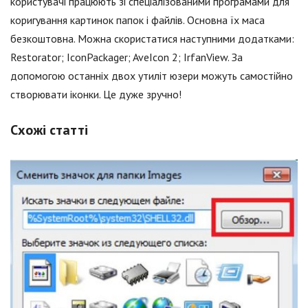
користувачі працюють зі спеціалізованими програмами для
коригування картинок папок і файлів. Основна їх маса
безкоштовна. Можна скористатися наступними додатками:
Restorator; IconPackager; AveIcon 2; IrfanView. За
допомогою останніх двох утиліт юзери можуть самостійно
створювати іконки. Це дуже зручно!
Схожі статті