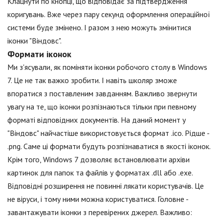
Клацнути по кнопці, що відповідає за підтвердження
коригувань. Вже через пару секунд оформлення операційної
системи буде змінено. І разом з нею можуть змінитися
іконки "Віндовс".
Формати іконок
Ми з'ясували, як поміняти іконки робочого столу в Windows
7. Це не так важко зробити. І навіть школяр зможе
впоратися з поставленим завданням. Важливо звернути
увагу на те, що іконки розпізнаються тільки при певному
форматі відповідних документів. На даний момент у
"Віндовс" найчастіше використовується формат .ico. Рідше -
.png. Саме ці формати будуть розпізнаватися в якості іконок.
Крім того, Windows 7 дозволяє встановлювати архіви
картинок для папок та файлів у форматах .dll або .exe.
Відповідні розширення не повинні лякати користувачів. Це
не віруси, і тому ними можна користуватися. Головне -
завантажувати іконки з перевірених джерел. Важливо: