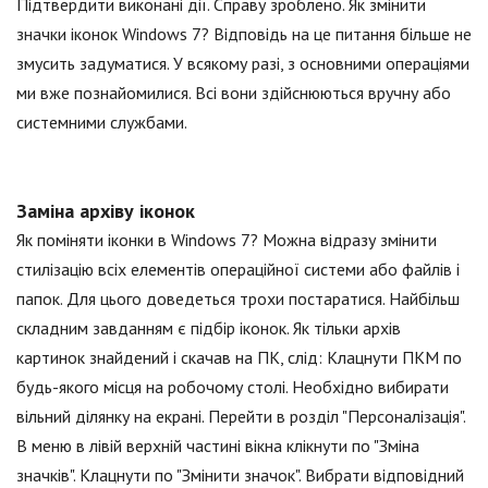
Підтвердити виконані дії. Справу зроблено. Як змінити
значки іконок Windows 7? Відповідь на це питання більше не
змусить задуматися. У всякому разі, з основними операціями
ми вже познайомилися. Всі вони здійснюються вручну або
системними службами.
Заміна архіву іконок
Як поміняти іконки в Windows 7? Можна відразу змінити
стилізацію всіх елементів операційної системи або файлів і
папок. Для цього доведеться трохи постаратися. Найбільш
складним завданням є підбір іконок. Як тільки архів
картинок знайдений і скачав на ПК, слід: Клацнути ПКМ по
будь-якого місця на робочому столі. Необхідно вибирати
вільний ділянку на екрані. Перейти в розділ "Персоналізація".
В меню в лівій верхній частині вікна клікнути по "Зміна
значків". Клацнути по "Змінити значок". Вибрати відповідний