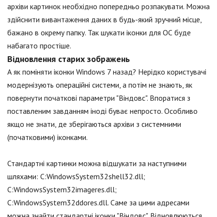
архіви картинок необхідно попередньо розпакувати. Можна
здійснити вивантаження даних в будь-який зручний місце,
бажано в окрему папку. Так шукати іконки для ОС буде
набагато простіше.
Відновлення старих зображень
А як поміняти іконки Windows 7 назад? Нерідко користувачі
модернізують операційні системи, а потім не знають, як
повернути початкові параметри "Віндовс". Впоратися з
поставленим завданням іноді буває непросто. Особливо
якщо не знати, де зберігаються архіви з системними
(початковими) іконками.
Стандартні картинки можна відшукати за наступними
шляхами: C:WindowsSystem32shell32.dll;
C:WindowsSystem32imageres.dll;
C:WindowsSystem32ddores.dll. Саме за цими адресами
можна знайти стандартні іконки "Віндовс". Відновлюються