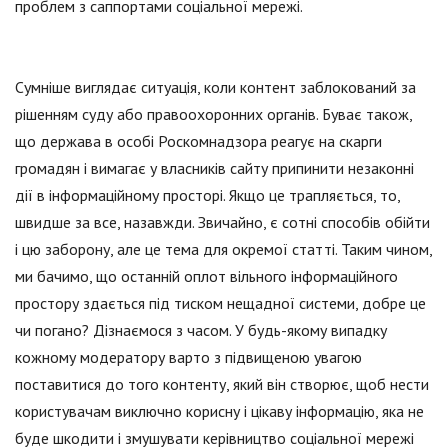
проблем з саппортами соціальної мережі.
Сумніше виглядає ситуація, коли контент заблокований за
рішенням суду або правоохоронних органів. Буває також,
що держава в особі Роскомнадзора реагує на скарги
громадян і вимагає у власників сайту припинити незаконні
дії в інформаційному просторі. Якщо це трапляється, то,
швидше за все, назавжди. Звичайно, є сотні способів обійти
і цю заборону, але це тема для окремої статті. Таким чином,
ми бачимо, що останній оплот вільного інформаційного
простору здається під тиском нещадної системи, добре це
чи погано? Дізнаємося з часом. У будь-якому випадку
кожному модератору варто з підвищеною увагою
поставитися до того контенту, який він створює, щоб нести
користувачам виключно корисну і цікаву інформацію, яка не
буде шкодити і змушувати керівництво соціальної мережі