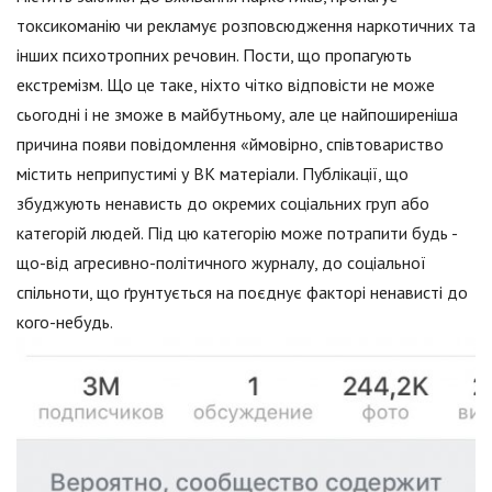
токсикоманію чи рекламує розповсюдження наркотичних та
інших психотропних речовин. Пости, що пропагують
екстремізм. Що це таке, ніхто чітко відповісти не може
сьогодні і не зможе в майбутньому, але це найпоширеніша
причина появи повідомлення «ймовірно, співтовариство
містить неприпустимі у ВК матеріали. Публікації, що
збуджують ненависть до окремих соціальних груп або
категорій людей. Під цю категорію може потрапити будь -
що-від агресивно-політичного журналу, до соціальної
спільноти, що ґрунтується на поєднує факторі ненависті до
кого-небудь.