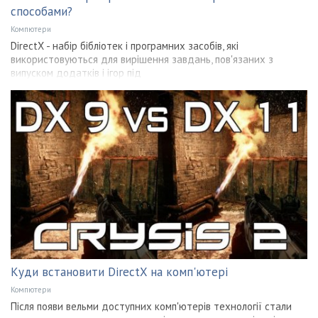
способами?
Компютери
DirectX - набір бібліотек і програмних засобів, які
використовуються для вирішення завдань, пов'язаних з
випуском додатків і ігор під
Куди встановити DirectX на комп'ютері
Компютери
Після появи вельми доступних комп'ютерів технології стали