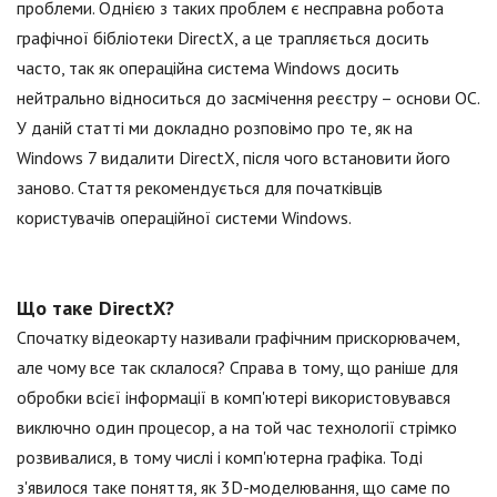
проблеми. Однією з таких проблем є несправна робота
графічної бібліотеки DirectX, а це трапляється досить
часто, так як операційна система Windows досить
нейтрально відноситься до засмічення реєстру – основи ОС.
У даній статті ми докладно розповімо про те, як на
Windows 7 видалити DirectX, після чого встановити його
заново. Стаття рекомендується для початківців
користувачів операційної системи Windows.
Що таке DirectX?
Спочатку відеокарту називали графічним прискорювачем,
але чому все так склалося? Справа в тому, що раніше для
обробки всієї інформації в комп'ютері використовувався
виключно один процесор, а на той час технології стрімко
розвивалися, в тому числі і комп'ютерна графіка. Тоді
з'явилося таке поняття, як 3D-моделювання, що саме по