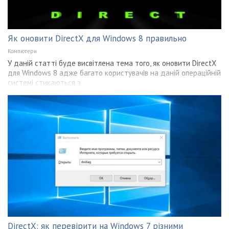
Як оновити DirectX для Windows 8 правильно
Компютери
У даній статті буде висвітлена тема того, як оновити DirectX
для Windows 8 адже багато користувачів на даній операційній
системі стикаються з
DirectX: як перевірити на Windows 7 різними