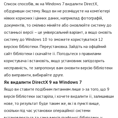
Список способів, як на Windows 7 видалити DirectX,
обдуривши систему. Якщо ви не розміщуєте на комп'ютері
ніяких корисних і цінних даних, наприклад фотографій,
документів, то сміливо міняйте або оновлюйте систему до
останньої версії – це універсальний варіант, а якщо оновіть
систему до Windows 10 то зможете користуватися 12
версією бібліотеки. Переустановка. Зайдіть на офіційний
сайт бібліотеки і скачайте її. Погодьтеся з правилами
користувача і встановіть, якщо установник запідозрить
несправність, те запропонує вам оновити версію бібліотеки
або виправити, вибирайте друге.
Як видалити DirectX 9 на Windows 7
Якщо ви ставите подібним питанням лише з-за того, що 9
версія бібліотеки застаріла, і хочете видалити її, залишивши
нове, то результат буде таким же, як і в пункті вище,
оскільки під час установки операційної системи
встановлюється та сама версія графічної бібліотеки, у