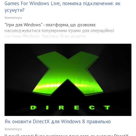
Games For Windows Live, помилка підключення: як
усунути?
Компютери
"Ігри для Windows" - платформа, що дозволяє
насолоджуватися популярними іграми для операційної
системи Windows. Завдяки їй ви можете
Як оновити DirectX для Windows 8 правильно
Компютери