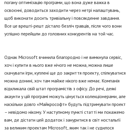
погану оптимізацію програми, що вона дуже важка в
освоєнні, доводиться заходити через нетрі налаштувань,
щоб виконати досить тривіальну і повсякденне завдання.
Все це врешті-решт дістало безліч гравців, після чого вони
успішно перейшли до головних конкурентів на той час.
Однак Microsoft вчинила благородно і не вимкнула сервіс,
хоч і купити в нього вже нічого не можна, можна лише
скачувати ігри, куплені ще до закриття проекту, спілкуватися
можна донині, хоч там майже нікого вже немає. Компанія
відкликала свій штат програмістів з офісу. До речі, деякі
акаунти у цій програмі можуть цінується колекціонерами, але
наскільки довго «Майкрософт» будуть підтримувати проект
– невідомо нікому. У наступному пункті статті ми покажемо
вам, де дістати цей додаток і зануритися в світ ностальгії
за великим проектам Microsoft, яким так і не судилося