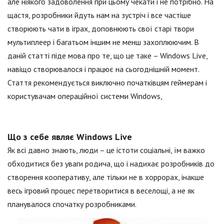
але ніякого задоволення при цьому чекати і не потрібно. На
щастя, розробники йдуть нам на зустріч і все частіше
створюють чати в іграх, доповнюють свої старі твори
мультиплеер і багатьом іншим не менш захоплюючим. В
даній статті піде мова про те, що це таке – Windows Live,
навіщо створювалося і працює на сьогоднішній момент.
Стаття рекомендується виключно початківцям геймерам і
користувачам операційної системи Windows,
Що з себе являє Windows Live
Як всі давно знають, люди – це істоти соціальні, їм важко
обходитися без уваги родича, що і надихає розробників до
створення кооперативу, але тільки не в хоррорах, інакше
весь ігровий процес перетворитися в веселощі, а не як
планувалося спочатку розробниками.