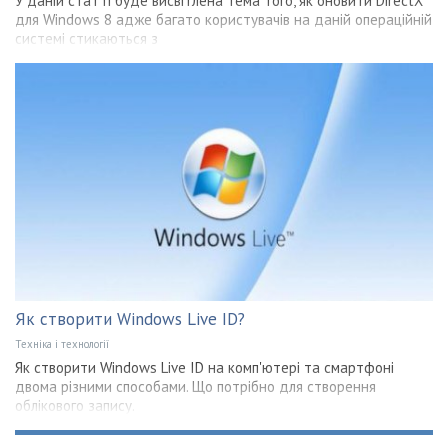
У даній статті буде висвітлена тема того, як оновити DirectX
для Windows 8 адже багато користувачів на даній операційній
системі стикаються з
Як створити Windows Live ID?
Техніка і технології
Як створити Windows Live ID на комп'ютері та смартфоні
двома різними способами. Що потрібно для створення
облікового запису.