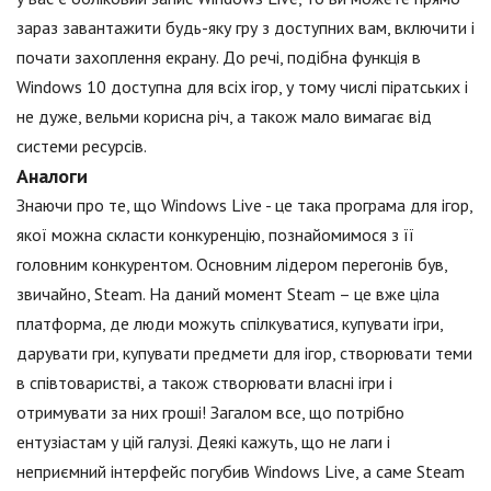
зараз завантажити будь-яку гру з доступних вам, включити і
почати захоплення екрану. До речі, подібна функція в
Windows 10 доступна для всіх ігор, у тому числі піратських і
не дуже, вельми корисна річ, а також мало вимагає від
системи ресурсів.
Аналоги
Знаючи про те, що Windows Live - це така програма для ігор,
якої можна скласти конкуренцію, познайомимося з її
головним конкурентом. Основним лідером перегонів був,
звичайно, Steam. На даний момент Steam – це вже ціла
платформа, де люди можуть спілкуватися, купувати ігри,
дарувати гри, купувати предмети для ігор, створювати теми
в співтоваристві, а також створювати власні ігри і
отримувати за них гроші! Загалом все, що потрібно
ентузіастам у цій галузі. Деякі кажуть, що не лаги і
неприємний інтерфейс погубив Windows Live, а саме Steam