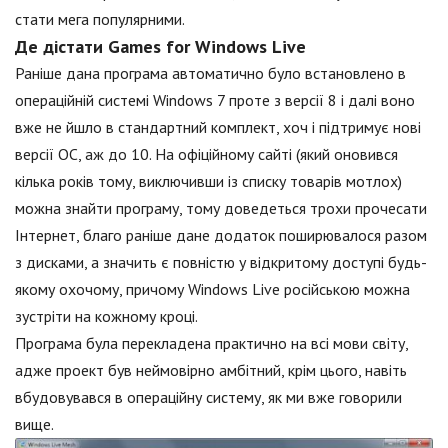
стати мега популярними.
Де дістати Games for Windows Live
Раніше дана програма автоматично було встановлено в
операційній системі Windows 7 проте з версії 8 і далі воно
вже не йшло в стандартний комплект, хоч і підтримує нові
версії ОС, аж до 10. На офіційному сайті (який оновився
кілька років тому, виключивши із списку товарів мотлох)
можна знайти програму, тому доведеться трохи прочесати
Інтернет, благо раніше дане додаток поширювалося разом
з дисками, а значить є повністю у відкритому доступі будь-
якому охочому, причому Windows Live російською можна
зустріти на кожному кроці.
Програма була перекладена практично на всі мови світу,
адже проект був неймовірно амбітний, крім цього, навіть
вбудовувався в операційну систему, як ми вже говорили
вище.