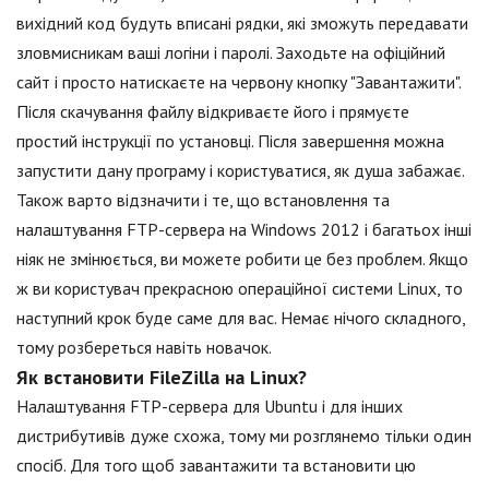
вихідний код будуть вписані рядки, які зможуть передавати
зловмисникам ваші логіни і паролі. Заходьте на офіційний
сайт і просто натискаєте на червону кнопку "Завантажити".
Після скачування файлу відкриваєте його і прямуєте
простий інструкції по установці. Після завершення можна
запустити дану програму і користуватися, як душа забажає.
Також варто відзначити і те, що встановлення та
налаштування FTP-сервера на Windows 2012 і багатьох інші
ніяк не змінюється, ви можете робити це без проблем. Якщо
ж ви користувач прекрасною операційної системи Linux, то
наступний крок буде саме для вас. Немає нічого складного,
тому розбереться навіть новачок.
Як встановити FileZilla на Linux?
Налаштування FTP-сервера для Ubuntu і для інших
дистрибутивів дуже схожа, тому ми розглянемо тільки один
спосіб. Для того щоб завантажити та встановити цю