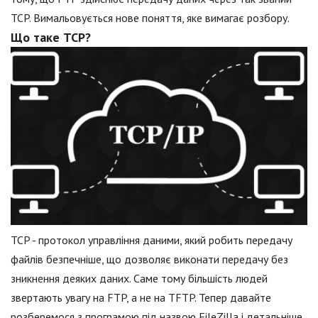
TCP. Вимальовується нове поняття, яке вимагає розбору.
Що таке TCP?
TCP - протокол управління даними, який робить передачу
файлів безпечніше, що дозволяє виконати передачу без
зникнення деяких даних. Саме тому більшість людей
звертають увагу на FTP, а не на TFTP. Тепер давайте
розберемося з програмою під назвою FileZilla і детальніше