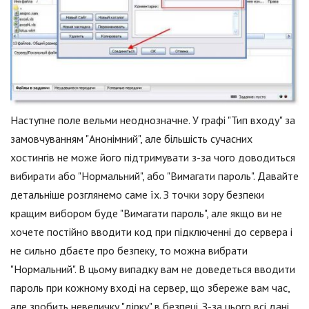
Наступне поле вельми неоднозначне. У графі "Тип входу" за
замовчуванням "Анонімний", але більшість сучасних
хостингів не може його підтримувати з-за чого доводиться
вибирати або "Нормальний", або "Вимагати пароль". Давайте
детальніше розглянемо саме їх. З точки зору безпеки
кращим вибором буде "Вимагати пароль", але якщо ви не
хочете постійно вводити код при підключенні до сервера і
не сильно дбаєте про безпеку, то можна вибрати
"Нормальний". В цьому випадку вам не доведеться вводити
пароль при кожному вході на сервер, що збереже вам час,
але зробить невеличку "дірку" в безпеці. З-за цього всі дані,