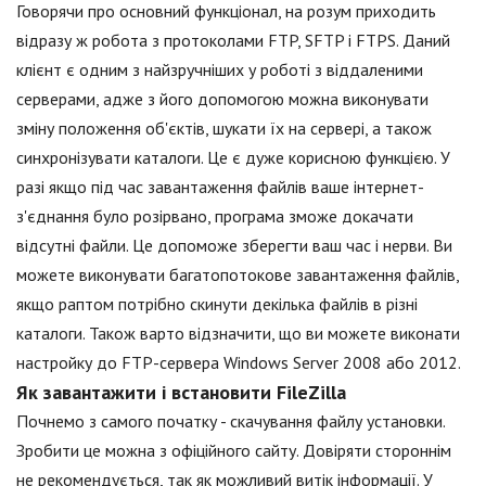
Говорячи про основний функціонал, на розум приходить
відразу ж робота з протоколами FTP, SFTP і FTPS. Даний
клієнт є одним з найзручніших у роботі з віддаленими
серверами, адже з його допомогою можна виконувати
зміну положення об'єктів, шукати їх на сервері, а також
синхронізувати каталоги. Це є дуже корисною функцією. У
разі якщо під час завантаження файлів ваше інтернет-
з'єднання було розірвано, програма зможе докачати
відсутні файли. Це допоможе зберегти ваш час і нерви. Ви
можете виконувати багатопотокове завантаження файлів,
якщо раптом потрібно скинути декілька файлів в різні
каталоги. Також варто відзначити, що ви можете виконати
настройку до FTP-сервера Windows Server 2008 або 2012.
Як завантажити і встановити FileZilla
Почнемо з самого початку - скачування файлу установки.
Зробити це можна з офіційного сайту. Довіряти стороннім
не рекомендується, так як можливий витік інформації. У