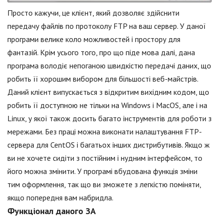
Просто кажучи, це клієнт, який дозволяє здійснити
передачу файлів по протоколу FTP на ваш сервер. У даної
програми велике коло можливостей і простору для
фантазій. Крім усього того, про що піде мова далі, дана
програма володіє непоганою швидкістю передачі даних, що
робить її хорошим вибором для більшості веб-майстрів.
Даний клієнт випускається з відкритим вихідним кодом, що
робить її доступною не тільки на Windows і MacOS, але і на
Linux, у якої також досить багато інструментів для роботи з
мережами. Без праці можна виконати налаштування FTP-
сервера для CentOS і багатьох інших дистрибутивів. Якщо ж
ви не хочете сидіти з постійним і нудним інтерфейсом, то
його можна змінити. У програмі вбудована функція зміни
тим оформлення, так що ви зможете з легкістю поміняти,
якщо попередня вам набридла.
Функціонал даного ЗА