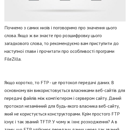
Почнемо з самих низів і поговоримо про значення цього
слова. Якщо ж ви знаєте про розшифровку цього
загадкового слова, то рекомендуємо вам приступити до
наступної глави і прочитати про особливості програми
FileZilla.
Якщо коротко, то FTP - це протокол передачі даних. В
основному він використовується власниками веб-сайтів для
передачі файлів між комп'ютером і сервером сайту. Даний
протокол незамінний для будь-якого власника веб-сайту,
який не користується конструкторами. Крім простого FTP
існує і так званий TFTP. У чому ж їхнє розходження? А в
тому, що FTP здійснює передачу даних через так званий