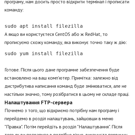
програму, нам досить просто відкрити термінал і прописати
команду:
sudo apt install filezilla
А якщо ви користуєтеся CentOS або ж RedHat, то
прописуємо схожу команду, яка виконує точно таку ж дію:
sudo yum install filezilla
Готове. Після цього дане програмне забезпечення буде
встановлено на ваш комп'ютер. Примітка: залежно від
дистрибутива написання команд буде змінюватися, але не
настільки значно, тому розібратися в цьому не складе праці.
Налаштування FTP-сервера
Почнемо з того, що відкриємо потрібну нам програму і
перейдемо в розділ налаштувань, зайшовши в меню
"Правка". Потім перейдіть в розділ "Налаштування". Після
того як ви потрапите в потрібне вікно, виконуєте первинну