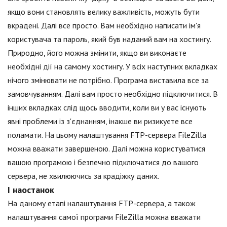
якщо вони становлять велику важливість, можуть бути
вкрадені. Далі все просто. Вам необхідно написати ім'я
користувача та пароль, який був наданий вам на хостингу.
Природно, його можна змінити, якщо ви виконаєте
необхідні дії на самому хостингу. У всіх наступних вкладках
нічого змінювати не потрібно. Програма виставила все за
замовчуванням. Далі вам просто необхідно підключитися. В
інших вкладках слід щось вводити, коли ви у вас існують
явні проблеми із з'єднанням, інакше ви ризикуєте все
поламати. На цьому налаштування FTP-сервера FileZilla
можна вважати завершеною. Далі можна користуватися
вашою програмою і безпечно підключатися до вашого
сервера, не хвилюючись за крадіжку даних.
І наостанок
На даному етапі налаштування FTP-сервера, а також
налаштування самої програми FileZilla можна вважати