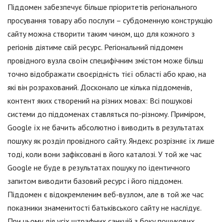
Піддомен забезпечує більше пріоритетів регіонального
просування товару або послуги – субдоменную конструкцію
сайту можна створити таким чином, що для кожного з
регіонів діятиме свій ресурс. Регіональний піддомен
провідного вузла своїм специфічним змістом може більш
точно відображати своєрідність тієї області або краю, на
які він розрахований. Досконало це кілька піддоменів,
контент яких створений на різних мовах: Всі пошукові
системи до піддоменах ставляться по-різному. Приміром,
Google їх не бачить абсолютно і виводить в результатах
пошуку як розділ провідного сайту. Яндекс розрізняє їх лише
тоді, коли вони зафіксовані в його каталозі. У той же час
Google не буде в результатах пошуку по ідентичного
запитом виводити базовий ресурс і його піддомен.
Піддомен є відокремленим веб-вузлом, але в той же час
показники знаменитості батьківського сайту не наслідує.
При цьому дія усіх штрафних санкцій з боку пошукових