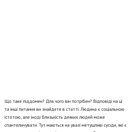
Що таке піддомен? Для чого він потрібен? Відповіді на ці
та інші питання ви знайдете в статті. Людина є соціальною
істотою, але іноді близькість деяких людей може
спантеличувати. Тут маються на увазі метушливі сусіди, які є