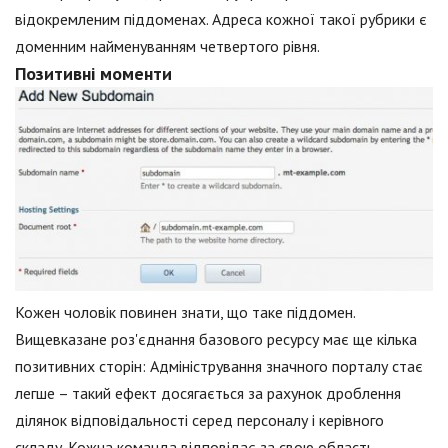
відокремленим піддоменах. Адреса кожної такої рубрики є
доменним найменуванням четвертого рівня.
Позитивні моменти
Кожен чоловік повинен знати, що таке піддомен.
Вищевказане роз'єднання базового ресурсу має ще кілька
позитивних сторін: Адміністрування значного порталу стає
легше – такий ефект досягається за рахунок дроблення
ділянок відповідальності серед персоналу і керівного
складу. Кожна команда відповідає за свою область