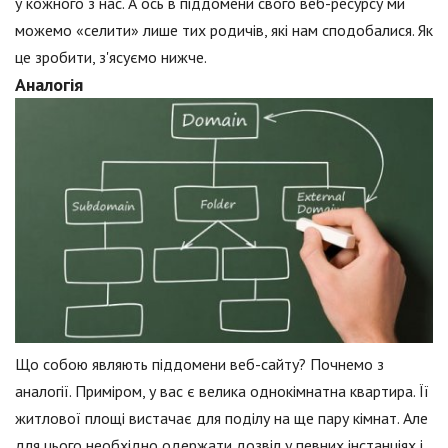
у кожного з нас. А ось в піддомени свого веб-ресурсу ми
можемо «селити» лише тих родичів, які нам сподобалися. Як
це зробити, з'ясуємо нижче.
Аналогія
Що собою являють піддомени веб-сайту? Почнемо з
аналогії. Приміром, у вас є велика однокімнатна квартира. Її
житлової площі вистачає для поділу на ще пару кімнат. Але
для цього необхідно одержати дозвіл у певних інстанціях і