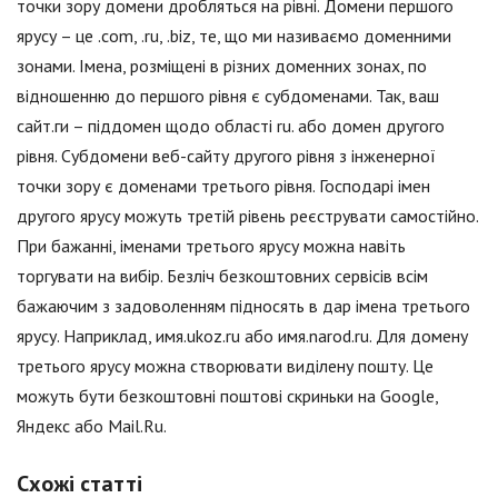
точки зору домени дробляться на рівні. Домени першого
ярусу – це .com, .ru, .biz, те, що ми називаємо доменними
зонами. Імена, розміщені в різних доменних зонах, по
відношенню до першого рівня є субдоменами. Так, ваш
сайт.ги – піддомен щодо області ru. або домен другого
рівня. Субдомени веб-сайту другого рівня з інженерної
точки зору є доменами третього рівня. Господарі імен
другого ярусу можуть третій рівень реєструвати самостійно.
При бажанні, іменами третього ярусу можна навіть
торгувати на вибір. Безліч безкоштовних сервісів всім
бажаючим з задоволенням підносять в дар імена третього
ярусу. Наприклад, имя.ukoz.ru або имя.narod.ru. Для домену
третього ярусу можна створювати виділену пошту. Це
можуть бути безкоштовні поштові скриньки на Google,
Яндекс або Mail.Ru.
Схожі статті