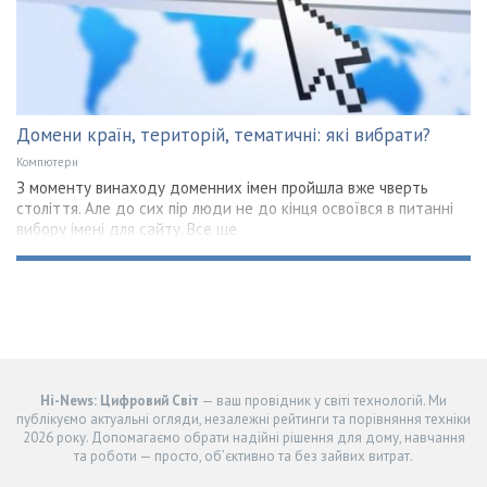
Домени країн, територій, тематичні: які вибрати?
Компютери
З моменту винаходу доменних імен пройшла вже чверть
століття. Але до сих пір люди не до кінця освоївся в питанні
вибору імені для сайту. Все ще
Hi-News: Цифровий Світ
— ваш провідник у світі технологій. Ми
публікуємо актуальні огляди, незалежні рейтинги та порівняння техніки
2026 року. Допомагаємо обрати надійні рішення для дому, навчання
та роботи — просто, об’єктивно та без зайвих витрат.