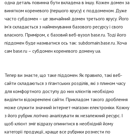
одна деталь повинна бути вкладена в іншу. Кожен домен за
винятком кореневого (першого ярусу) є поддоменом. Дуже
часто субдомен – це звичайний домен третього ярусу. Його
ім'я складається з найменування базового ресурсу і свого
власного. Приміром, є базовий веб-вузол base.ru. Тоді його
піддомен буде називатися ось так: subdomain.base.ru. Хоча
сам base.ru – субдомен кореневого домену ua.
Тепер ви знаєте, що таке піддомен. Як правило, такі веб-
сайти складаються з гігантських розділів, які з плином часу
для комфортного доступу до них клієнтів необхідно
виділити відокремлені сайти. Прикладом такого дроблення
може служити значний інтернет-магазин електроніки. Кожну
з його рубрик логічно аналізувати як незалежний ресурс. І
щоб клієнт зміг відразу опинитися в необхідній йому
категорії продукції, краще все рубрики рознести по