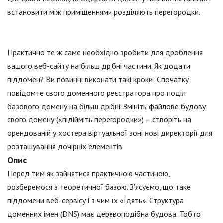
встановити між приміщеннями розділяють перегородки.
Практично те ж саме необхідно зробити для дроблення
вашого веб-сайту на більш дрібні частини. Як додати
піддомен? Ви повинні виконати такі кроки: Спочатку
повідомте свого доменного реєстратора про поділ
базового домену на більш дрібні. Змініть файлове будову
свого домену («підійміть перегородки») – створіть на
орендованій у хостера віртуальної зоні нові директорії для
розташування дочірніх елементів.
Опис
Перед тим як зайнятися практичною частиною,
розберемося з теоретичної базою. З'ясуємо, що таке
піддомени веб-сервісу і з чим їх «їдять». Структура
доменних імен (DNS) має деревоподібна будова. Тобто