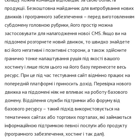
продукції. Безкоштовна майданчик для випробування нових
движків і програмного забезпечення – перед виготовленням
субдомену головною рубрики, його простір можна
застосовувати для налагодження нової CMS. Якщо ви на
піддомені розгорнете новий движок, то швидко знайдете
всі його негативні і позитивні сторони, а також здійсните
гранично тонке налаштування рушія під якості вашого
хостингу і лише після цього на його базу перенесете весь
ресурс. При це під час тестування сайт відмінно працює на
попередній платформі і приносить дохід. Перевірка нового
движка на піддомені ніяк не впливає на роботу базового
домену. Відділення служби підтримки або форуму від
базового ресурсу – такий підхід використовується на
тематичних сайтах або торгових порталах, які займаються
інформаційною підтримкою певної послуги або продукту
(програмного забезпечення, хостинг і так далі).