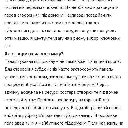
систем він переймає повністю. Це необхідно враховувати
перед створенням піддомену. Насправді передбачити
поведінку пошукових систем по відношенню до
субдоменам досить складно, тому, виконуючи пошукову
оптимізацію, акцентуйте увагу на вірному виборі ключових
слів.
Як створити на хостингу?
Налаштування піддомену – не такий вже і складний процес.
Для створення субдоменів часто застосовують панель
управління хостингом, завдяки цьому значна частина цього
процесу відбувається в автоматичном режимі. Через
адмінку аккаунта на ресурсі хостера створюйте піддомен
свого сайту так: Пройдіть процедуру авторизації для
доступу до особистого аккаунту. В адміністративній панелі
виберіть рубрику «Управління субдоменами». В особливе
поле введіть ім'я майбутнього піддомену. Після натисніть на