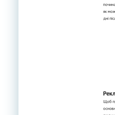
почина
як мож
дні пі
Рек
Щоб пр
основн