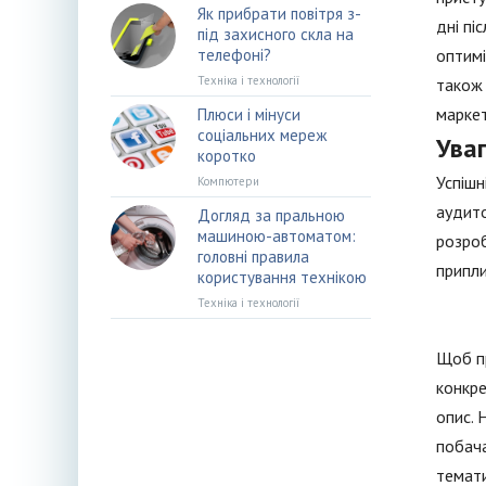
Як прибрати повітря з-
дні пі
під захисного скла на
телефоні?
оптимі
Техніка і технології
також 
маркет
Плюси і мінуси
соціальних мереж
Ува
коротко
Успішн
Компютери
аудито
Догляд за пральною
машиною-автоматом:
розроб
головні правила
припли
користування технікою
Техніка і технології
Щоб пр
конкре
опис. 
побача
темати