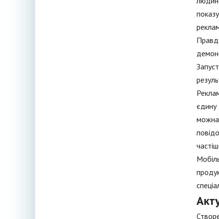
людина
показу
реклам
Правда
демонс
Запуст
резуль
Реклам
єдину 
можна 
повідо
частіш
Мобіль
продук
спеціа
Акт
Створе