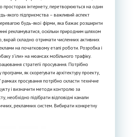
о просторах інтернету, перетворюються на один
будь-якого підприємства – важливий аспект
еревагою будь-якої фірми, яка бажає розширити
овинні рекламуватися, оскільки природним шляхом
о, вкрай складно отримати численних активних
еклами на початковому етапі роботи. Розробка і
обаку з'їли» на нюансах мобільного трафіку.
рацювання стратегії просування. Потрібно
у програми, як скорегувати архітектуру проекту,
У рамках просування потрібно скласти технічне
одукту і визначити методи контролю за
у, необхідно підібрати відповідні канали
тичних, рекламних систем. Вибирати конкретну