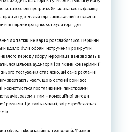
кий виходить на сторінки у Мережі. Рекламу йому
же встановлені програми. Як відзначають фахівці,
родукту, в деякій мірі зацікавлений в новинці.
ачить параметри цільової аудиторії для
ння додатків, не варто розслаблятися. Первинні
ьки вдало були обрані інструменти розкрутки.
ривалого періоду збору інформації дані зводять в
, яка цільова аудиторія і за якими критеріями її
нього тестування стає ясно, які саме рекламні
гу звертають увагу, що в останні роки все
сті, користуються портативними пристроями.
тувачів, разом з тим – комерційної вигоди
ої реклами. Це такі кампанії, які розробляються
роїв.
ова сфера інформаційних технологій. Фахівці