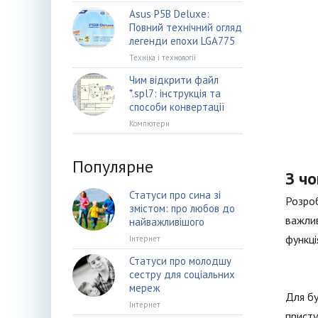
Asus P5B Deluxe:
Повний технічний огляд
легенди епохи LGA775
Техніка і технології
Чим відкрити файл
*.spl7: інструкція та
способи конвертації
Компютери
Популярне
З чо
Статуси про сина зі
Розроб
змістом: про любов до
важлив
найважливішого
функці
Інтернет
Статуси про молодшу
сестру для соціальних
мереж
Для бу
Інтернет
присту