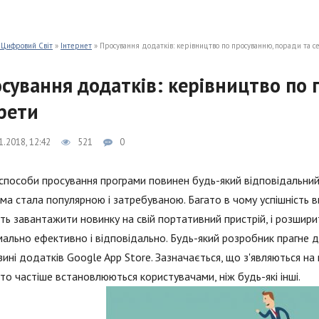
 Цифровий Світ
»
Інтернет
» Просування додатків: керівництво по просуванню, поради та с
сування додатків: керівництво по 
рети
1.2018, 12:42
521
0
способи просування програми повинен будь-який відповідальний
ма стала популярною і затребуваною. Багато в чому успішність в
ть завантажити новинку на свій портативний пристрій, і розшир
ально ефективно і відповідально. Будь-який розробник прагне д
зині додатків Google App Store. Зазначається, що з'являються н
то частіше встановлюються користувачами, ніж будь-які інші.