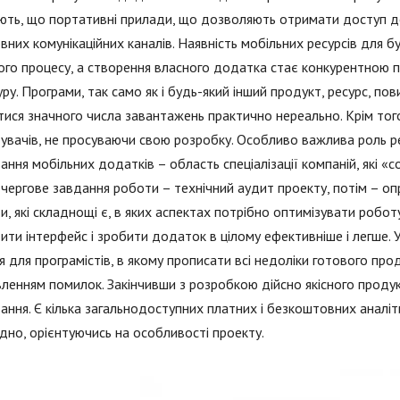
ть, що портативні прилади, що дозволяють отримати доступ д
овних комунікаційних каналів. Наявність мобільних ресурсів для 
го процесу, а створення власного додатка стає конкурентною п
уру. Програми, так само як і будь-який інший продукт, ресурс, п
ися значного числа завантажень практично нереально. Крім тог
увачів, не просуваючи свою розробку. Особливо важлива роль р
ання мобільних додатків – область спеціалізації компаній, які «с
ергове завдання роботи – технічний аудит проекту, потім – оп
и, які складнощі є, в яких аспектах потрібно оптимізувати робот
ити інтерфейс і зробити додаток в цілому ефективніше і легше. 
я для програмістів, в якому прописати всі недоліки готового пр
ленням помилок. Закінчивши з розробкою дійсно якісного продукт
ання. Є кілька загальнодоступних платних і безкоштовних аналі
дно, орієнтуючись на особливості проекту.