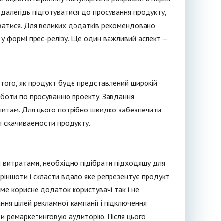
аздалегідь підготуватися до просування продукту,
уватися. Для великих додатків рекомендовано
 у формі прес-релізу. Ще один важливий аспект –
 того, як продукт буде представлений широкій
роботи по просуванню проекту. Завдання
апитам. Для цього потрібно швидко забезпечити
ня скачиваемости продукту.
и витратами, необхідно підібрати підходящу для
кріншоти і скласти вдало яке репрезентує продукт
аме корисне додаток користувачі так і не
ня цілей рекламної кампанії і підключення
ти ремаркетинговую аудиторію. Після цього