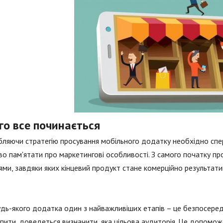
го все починається
ляючи стратегію просування мобільного додатку необхідно спе
о пам'ятати про маркетингові особливості. З самого початку 
ями, завдяки яких кінцевий продукт стане комерційно результати
дь-якого додатка один з найважливіших етапів – це безпосеред
пити, доведеться визначити, яка цільова аудиторія. Це допомож