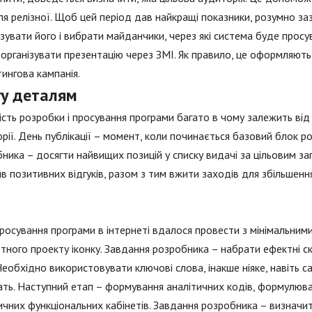
сля релізної. Щоб цей період дав найкращі показники, розумно з
зувати його і вибрати майданчики, через які система буде прос
організувати презентацію через ЗМІ. Як правило, це оформляють
ингова кампанія.
гу деталям
ість розробки і просування програми багато в чому залежить від
рії. День публікації – момент, коли починається базовий блок 
ника – досягти найвищих позицій у списку видачі за цільовим з
в позитивних відгуків, разом з тим вжити заходів для збільшен
осування програми в інтернеті вдалося провести з мінімальним
тного проекту іконку. Завдання розробника – набрати ефектні с
Необхідно використовувати ключові слова, інакше ніяке, навіть с
ть. Наступний етап – формування аналітичних кодів, формулюван
чних функціональних кабінетів. Завдання розробника – визначи