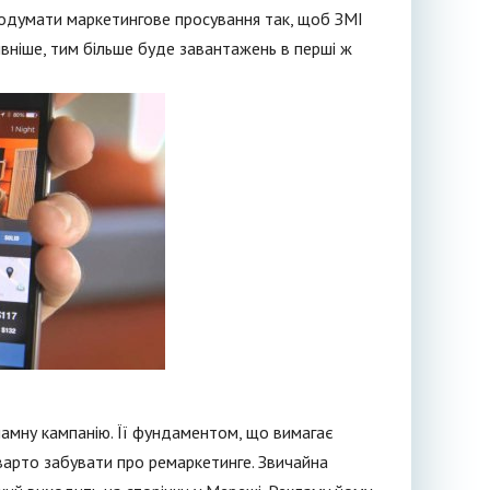
родумати маркетингове просування так, щоб ЗМІ
ивніше, тим більше буде завантажень в перші ж
амну кампанію. Її фундаментом, що вимагає
варто забувати про ремаркетинге. Звичайна