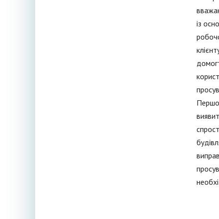
вважаю
із осн
робочо
клієнт
домогт
корист
просув
Першоч
виявит
спрост
будівл
виправ
просув
необхі