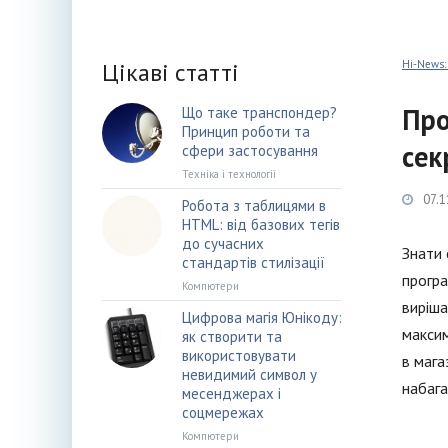
Цікаві статті
Hi-News:
Про
Що таке транспондер?
Принцип роботи та
сек
сфери застосування
Техніка і технології
07.1
Робота з таблицями в
HTML: від базових тегів
до сучасних
Знати 
стандартів стилізації
програ
Компютери
виріша
Цифрова магія Юнікоду:
максим
як створити та
використовувати
в мага
невидимий символ у
набага
месенджерах і
соцмережах
Компютери