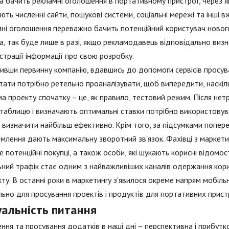
 бачить рекламні оголошення в портативному пристрої, через я
ють численні сайти, пошукові системи, соціальні мережі та інші в
ні оголошення переважно бачить потенційний користувач нового п
, так буде лише в разі, якщо рекламодавець відповідально визн
трації інформації про свою розробку.
ивши первинну компанію, вдавшись до допомоги сервісів просува
тати потрібно ретельно проаналізувати, щоб випередити, наскіл
а проекту спочатку – це, як правило, тестовий режим. Після нет
таблицю і визначають оптимальні ставки потрібно використовувати
визначити найбільш ефективно. Крім того, за підсумками поперед
млення дають максимальну зворотний зв'язок. Фахівці з маркетин
е потенційні покупці, а також особи, які шукають корисні відомо
ний трафік стає одним з найважливіших каналів одержання корис
ту. В останні роки в маркетингу з'явилося окреме напрям мобільн
льно для просування проектів і продуктів для портативних прист
уальність питання
ння та просування додатків в наші дні – перспективна і прибутк