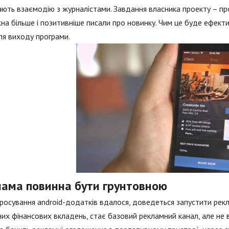
ють взаємодію з журналістами. Завдання власника проекту – п
на більше і позитивніше писали про новинку. Чим це буде ефект
сля виходу програми.
лама повинна бути грунтовною
осування android-додатків вдалося, доведеться запустити рекл
их фінансових вкладень, стає базовий рекламний канал, але не 