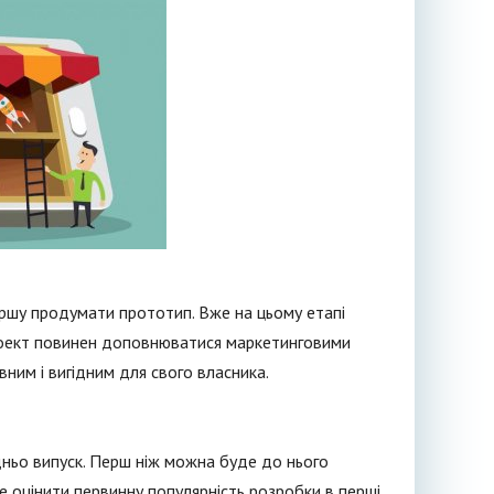
ршу продумати прототип. Вже на цьому етапі
проект повинен доповнюватися маркетинговими
вним і вигідним для свого власника.
ньо випуск. Перш ніж можна буде до нього
е оцінити первинну популярність розробки в перші