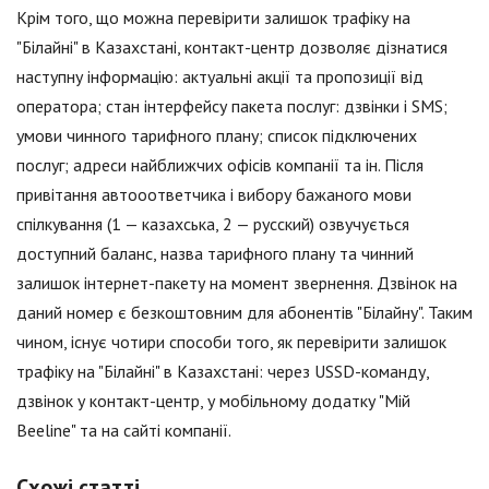
Крім того, що можна перевірити залишок трафіку на
"Білайні" в Казахстані, контакт-центр дозволяє дізнатися
наступну інформацію: актуальні акції та пропозиції від
оператора; стан інтерфейсу пакета послуг: дзвінки і SMS;
умови чинного тарифного плану; список підключених
послуг; адреси найближчих офісів компанії та ін. Після
привітання автооответчика і вибору бажаного мови
спілкування (1 — казахська, 2 — русский) озвучується
доступний баланс, назва тарифного плану та чинний
залишок інтернет-пакету на момент звернення. Дзвінок на
даний номер є безкоштовним для абонентів "Білайну". Таким
чином, існує чотири способи того, як перевірити залишок
трафіку на "Білайні" в Казахстані: через USSD-команду,
дзвінок у контакт-центр, у мобільному додатку "Мій
Beeline" та на сайті компанії.
Схожі статті