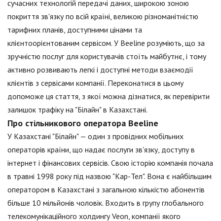
сучасних технологій передачі даних, широкою зоною
покриття зв'язку по всій країні, великою різноманітністю
тарифних планів, доступними цінами та
клієнтоорієнтованим сервісом. У Beeline розуміють, що за
зручністю послуг для користувачів стоїть майбутнє, і тому
активно розвивають легкі і доступні методи взаємодії
клієнтів з сервісами компанії. Переконатися в цьому
допоможе ця стаття, з якої можна дізнатися, як перевірити
залишок трафіку на "Білайн" в Казахстані.
Про стільникового оператора Beeline
У Казахстані "Білайн" — один з провідних мобільних
операторів країни, що надає послуги зв'язку, доступу в
інтернет і фінансових сервісів. Свою історію компанія почала
в травні 1998 року під назвою "Кар-Тел". Вона є найбільшим
оператором в Казахстані з загальною кількістю абонентів
більше 10 мільйонів чоловік. Входить в групу глобального
телекомунікаційного холдингу Veon, компанії якого