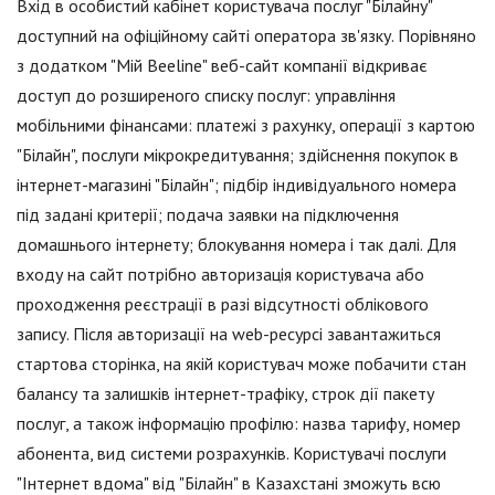
Вхід в особистий кабінет користувача послуг "Білайну"
доступний на офіційному сайті оператора зв'язку. Порівняно
з додатком "Мій Beeline" веб-сайт компанії відкриває
доступ до розширеного списку послуг: управління
мобільними фінансами: платежі з рахунку, операції з картою
"Білайн", послуги мікрокредитування; здійснення покупок в
інтернет-магазині "Білайн"; підбір індивідуального номера
під задані критерії; подача заявки на підключення
домашнього інтернету; блокування номера і так далі. Для
входу на сайт потрібно авторизація користувача або
проходження реєстрації в разі відсутності облікового
запису. Після авторизації на web-ресурсі завантажиться
стартова сторінка, на якій користувач може побачити стан
балансу та залишків інтернет-трафіку, строк дії пакету
послуг, а також інформацію профілю: назва тарифу, номер
абонента, вид системи розрахунків. Користувачі послуги
"Інтернет вдома" від "Білайн" в Казахстані зможуть всю