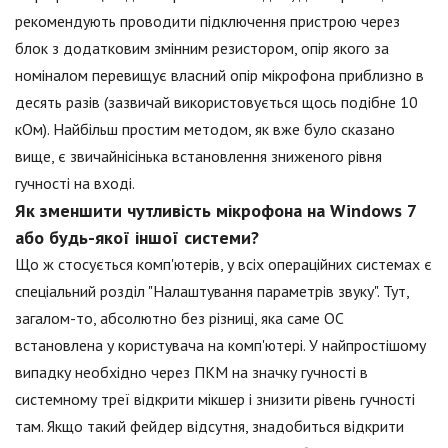
рекомендують проводити підключення пристрою через
блок з додатковим змінним резистором, опір якого за
номіналом перевищує власний опір мікрофона приблизно в
десять разів (зазвичай використовується щось подібне 10
кОм). Найбільш простим методом, як вже було сказано
вище, є звичайнісінька встановлення зниженого рівня
гучності на вході.
Як зменшити чутливість мікрофона на Windows 7
або будь-якої іншої системи?
Що ж стосується комп'ютерів, у всіх операційних системах є
спеціальний розділ "Налаштування параметрів звуку". Тут,
загалом-то, абсолютно без різниці, яка саме ОС
встановлена у користувача на комп'ютері. У найпростішому
випадку необхідно через ПКМ на значку гучності в
системному треї відкрити мікшер і знизити рівень гучності
там. Якщо такий фейдер відсутня, знадобиться відкрити