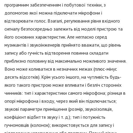
програмним забезпеченням і побутової техніки, з
допомогою якої можна підключати мікрофони і
відтворювати голос. Взагалі, регулювання рівня вхідного
сигналу безпосередньо залежить від моделі пристрою та
його основних характеристик. Але негласно серед
музикантів і звукоінженерів прийнято вважати, що рівень
запису або гучність відтворення повинна складати
приблизно половину від максимально можливого значення.
Воно може коливатися в незначних межах (плюс-мінус
десять відсотків). Крім усього іншого, на чутливість будь-
якого такого пристрою може впливати і безліч сторонніх
чинників: тип і характеристики самого мікрофона; різниця в
опорі мікрофона і входу, через який він підключається;
звукові параметри приміщення (розмір, звукоізоляція,
коефіцієнт відбиття звуку і т. д.); тип і потужність
гучномовців (колонок); використовується для запису і