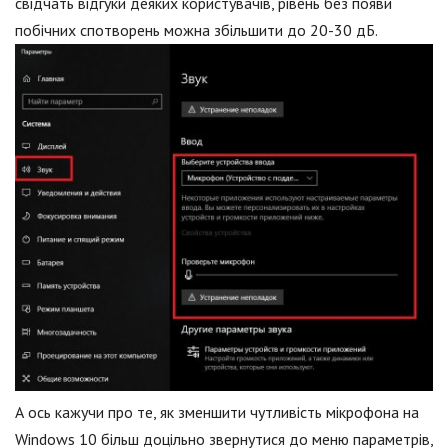
свідчать відгуки деяких користувачів, рівень без появи
побічних спотворень можна збільшити до 20-30 дБ.
А ось кажучи про те, як зменшити чутливість мікрофона на
Windows 10 більш доцільно звернутися до меню параметрів,