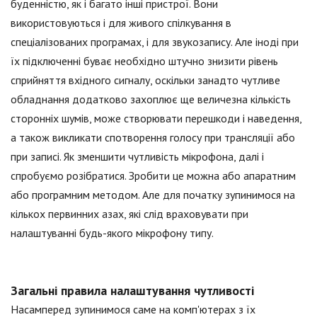
буденністю, як і багато інші пристрої. Вони
використовуються і для живого спілкування в
спеціалізованих програмах, і для звукозапису. Але іноді при
їх підключенні буває необхідно штучно знизити рівень
сприйняття вхідного сигналу, оскільки занадто чутливе
обладнання додатково захоплює ще величезна кількість
сторонніх шумів, може створювати перешкоди і наведення,
а також викликати спотворення голосу при трансляції або
при записі. Як зменшити чутливість мікрофона, далі і
спробуємо розібратися. Зробити це можна або апаратним
або програмним методом. Але для початку зупинимося на
кількох первинних азах, які слід враховувати при
налаштуванні будь-якого мікрофону типу.
Загальні правила налаштування чутливості
Насамперед зупинимося саме на комп'ютерах з їх