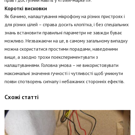
прав і доступний навіть у «Плей-маркеті».
Короткі висновки
Як бачимо, налаштування мікрофону на різних пристроях і
для різних цілей – справа досить клопітка, і без спеціальних
знань встановити правильні параметри не завжди буває
можливо. Незважаючи на це, в самому загальному випадку
можна скористатися простими порадами, наведеними
вище, а заодно трохи поекспериментувати з
налаштуваннями. Головна умова – не використовувати
максимальні значення гучності і чутливості щоб уникнути
появи спотворень сигналу і небажаних сторонніх ефектів.
Схожі статті