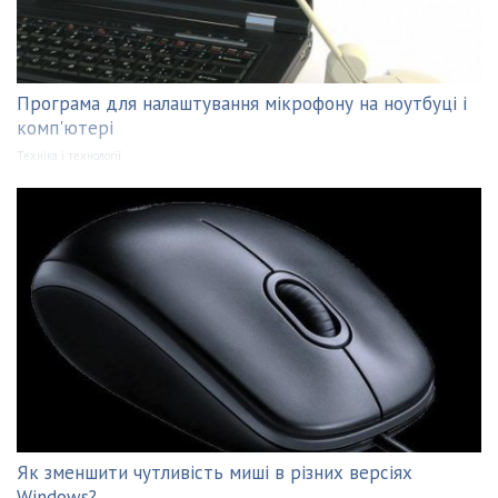
Програма для налаштування мікрофону на ноутбуці і
комп'ютері
Техніка і технології
Як зменшити чутливість миші в різних версіях
Windows?