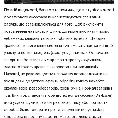
По всій видимості, багато хто помічав, що в студіях в якості
додаткового аксесуара використовуються спеціальні
сіточки, що встановлюються для того, щоб виключити
потрапляння на пристрій слини, що може викликати появу
небажаних клацань та інших побічних ефектів. Ще одне
правило – відключення системи гучномовців при записі щоб
уникнути появи наведень (свисту) в динаміках. Одночасно
говорити або співати в мікрофон з прослуховуванням
власного голосу краще з використанням навушників.
Нарешті, не рекомендується спочатку встановлювати на
вході деякі додаткові ефекти обробки голосу начебто
еквалайзерів, ревербераторів, хорів, зміна, нормалізаторів і
т. д. Виняток становить хіба що ефект де-эссера (De-Esser),
який усуває шуми в режимі реального часу або при пост-
обробці. Якщо говорити про те, як зменшити чутливість
мікрофона ще одним простим методом, деякі фахівці