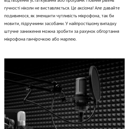
відтворення устаткування або програми. Повний рівень
гучності ніколи не виставляється. Це аксіома! Але давайте
подивимося, як зменшити чутливість мікрофона, так би
мовити, підручними засобами. У найпростішому випадку
штучне заниження можна зробити за рахунок обгортання
мікрофона ганчірочкою або марлею.