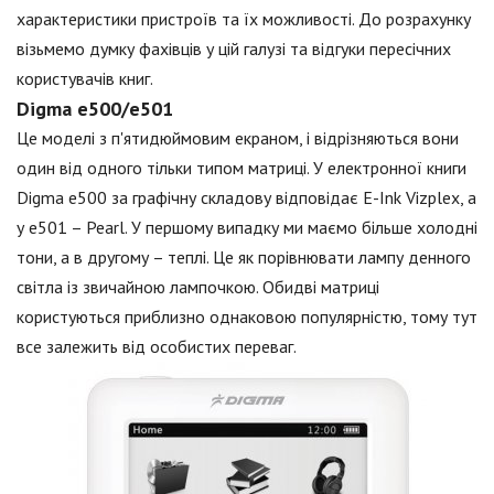
характеристики пристроїв та їх можливості. До розрахунку
візьмемо думку фахівців у цій галузі та відгуки пересічних
користувачів книг.
Digma е500/е501
Це моделі з п'ятидюймовим екраном, і відрізняються вони
один від одного тільки типом матриці. У електронної книги
Digma е500 за графічну складову відповідає E-Ink Vizplex, а
у е501 – Pearl. У першому випадку ми маємо більше холодні
тони, а в другому – теплі. Це як порівнювати лампу денного
світла із звичайною лампочкою. Обидві матриці
користуються приблизно однаковою популярністю, тому тут
все залежить від особистих переваг.