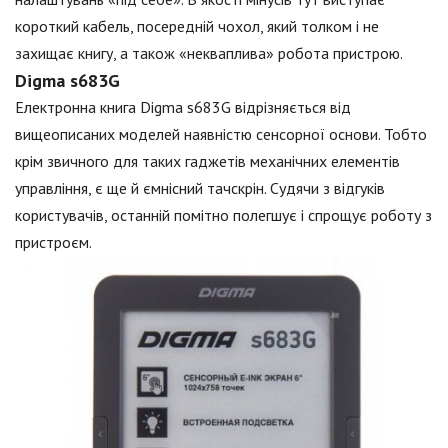
короткий кабель, посередній чохол, який толком і не
захищає книгу, а також «некваплива» робота пристрою.
Digma s683G
Електронна книга Digma s683G відрізняється від
вищеописаних моделей наявністю сенсорної основи. Тобто
крім звичного для таких гаджетів механічних елементів
управління, є ще й ємнісний тачскрін. Судячи з відгуків
користувачів, останній помітно полегшує і спрощує роботу з
пристроєм.