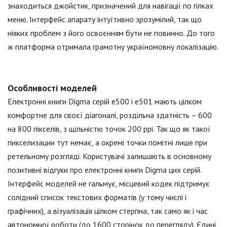
знаходиться джойстик, призначений для навігації по гілках
меню. Інтерфейс апарату інтуїтивно зрозумілий, так що
ніяких проблем з його освоєнням бути не повинно. До того
ж платформа отримала грамотну україномовну локалізацію.
Особливості моделей
Електронні книги Digma серій е500 і е501 мають цілком
комфортне для своєї діагоналі, роздільна здатність – 600
на 800 пікселів, з щільністю точок 200 ppi. Так що як такої
пикселизации тут немає, а окремі точки помітні лише при
ретельному розгляді. Користувачі залишають в основному
позитивні відгуки про електронні книги Digma цих серій.
Інтерфейс моделей не гальмує, місцевий кодек підтримує
солідний список текстових форматів (у тому числі і
графічних), а візуалізація цілком стерпна, так само як і час
автономної роботи (до 1600 сторінок до перегляду). Єдині