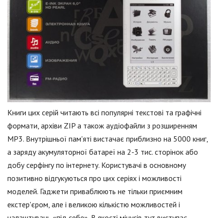
Книги цих серій читають всі популярні текстові та графічні
формати, архіви ZIP а також аудіофайли з розширенням
МР3. Внутрішньої пам'яті вистачає приблизно на 5000 книг,
а заряду акумуляторної батареї на 2-3 тис. сторінок або
добу серфінгу по інтернету. Користувачі в основному
позитивно відгукуються про цих серіях і можливості
моделей. Гаджети приваблюють не тільки приємним
екстер'єром, але і великою кількістю можливостей і
налаштувань «під себе». В якості мінусів тут виступає