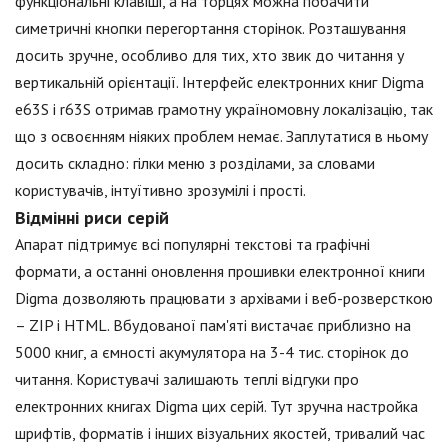
функціональні клавіші, а на торцях можна побачити
симетричні кнопки перегортання сторінок. Розташування
досить зручне, особливо для тих, хто звик до читання у
вертикальній орієнтації. Інтерфейс електронних книг Digma
e63S і r63S отримав грамотну україномовну локалізацію, так
що з освоєнням ніяких проблем немає. Заплутатися в ньому
досить складно: гілки меню з розділами, за словами
користувачів, інтуїтивно зрозумілі і прості.
Відмінні риси серій
Апарат підтримує всі популярні текстові та графічні
формати, а останні оновлення прошивки електронної книги
Digma дозволяють працювати з архівами і веб-розверсткою
– ZIP і HTML. Вбудованої пам'яті вистачає приблизно на
5000 книг, а ємності акумулятора на 3-4 тис. сторінок до
читання. Користувачі залишають теплі відгуки про
електронних книгах Digma цих серій. Тут зручна настройка
шрифтів, форматів і інших візуальних якостей, тривалий час