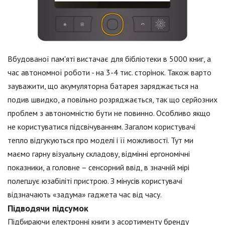
Вбудованої пам'яті вистачає для бібліотеки в 5000 книг, а
час автономної роботи - на 3-4 тис. сторінок. Також варто
зауважити, що акумуляторна батарея заряджається на
подив швидко, а повільно розряджається, так що серйозних
проблем з автономністю бути не повинно. Особливо якщо
не користуватися підсвічуванням. Загалом користувачі
тепло відгукуються про моделі і її можливості. Тут ми
маємо гарну візуальну складову, відмінні ергономічні
показники, а головне – сенсорний ввід, в значній мірі
полегшує юзабіліті пристрою. З мінусів користувачі
відзначають «задума» гаджета час від часу.
Підводячи підсумок
Підбираючи електронні книги з асортименту бренду