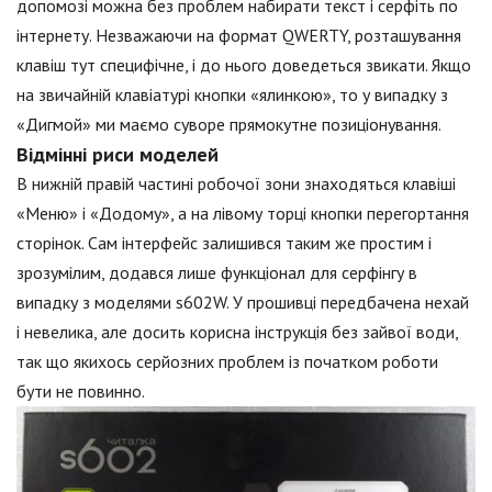
допомозі можна без проблем набирати текст і серфіть по
інтернету. Незважаючи на формат QWERTY, розташування
клавіш тут специфічне, і до нього доведеться звикати. Якщо
на звичайній клавіатурі кнопки «ялинкою», то у випадку з
«Дигмой» ми маємо суворе прямокутне позиціонування.
Відмінні риси моделей
В нижній правій частині робочої зони знаходяться клавіші
«Меню» і «Додому», а на лівому торці кнопки перегортання
сторінок. Сам інтерфейс залишився таким же простим і
зрозумілим, додався лише функціонал для серфінгу в
випадку з моделями s602W. У прошивці передбачена нехай
і невелика, але досить корисна інструкція без зайвої води,
так що якихось серйозних проблем із початком роботи
бути не повинно.