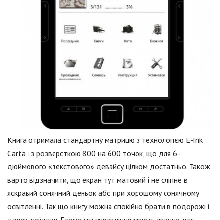
Книга отримала стандартну матрицю з технологією E-Ink
Carta і з розверсткою 800 на 600 точок, що для 6-
дюймового «текстового» девайсу цілком достатньо. Також
варто відзначити, що екран тут матовий і не сліпне в
яскравий сонячний деньок або при хорошому сонячному
освітленні. Так що книгу можна спокійно брати в подорожі і
далекі поїздки. Елементи управління мають звичне для