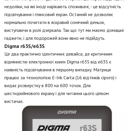
недоліки, на які іноді нарікають споживачі, - це відсутність
підсвічування і глянсовий екран. Останній не дозволяє
нормально почитати в яскравий сонячний деньок,
виступаючи в ролі дзеркала. Так що тут ми маємо домашні
гаджети, і для подорожей вони явно не підійдуть.
Digma r63S/e63S
Це два практично ідентичних девайса, де критичним
відмінністю електронної книги Digma r63S від e63S є
наявність підсвічування в першому випадку. Матриця
працює за технологією E-Ink Carta (16 відтінків сірого) і
видає розверстку в 800 на 600 точок. Для
шестидюймового екрану і для читання цього цілком
вистачає.