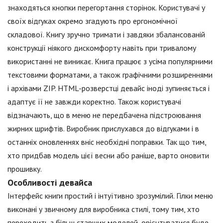
знаходяться кнопки перегортання сторінок. Користувачі у
своїх відгуках окремо згадують про ергономічної
складової. Книгу зручно тримати і завдяки збалансованій
конструкції ніякого дискомфорту навіть при тривалому
використанні не виникає. Книга працює з усіма популярними
текстовими форматами, а також графічними розширеннями
і архівами ZIP. HTML-розверстці девайс іноді зупиняється і
адаптує її не завжди коректно. Також користувачі
відзначають, що в меню не передбачена підстроювання
жирних шрифтів. Виробник прислухався до відгуками і в
останніх оновленнях вніс необхідні поправки. Так що тим,
хто придбав модель цієї весни або раніше, варто оновити
прошивку.
Особливості девайса
Інтерфейс книги простий і інтуїтивно зрозумілий. Гілки меню
виконані у звичному для виробника стилі, тому тим, хто
переходить з більш старших моделей, орієнтуватися буде