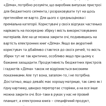
«Дігма», потрібно розуміти, що виробник випускає пристрої
для бюджетного сегмента, і розраховувати тут на щось
претензійне не варто. Для цього є средньоцінова і
преміальна категорії. Користувачі у своїх відгуках частенько
нарікають на посередню збірку і якість використовуваних
матеріалів. Але на це можна закрити очі, подивившись на
вартість електронних книг «Дігма». Якщо ви акуратний
користувач та дбайливо ставтеся до своїх речей, то якість
збірки тут не так критично, особливо якщо при цьому є
бажання заощадити. Продуктивність бюджетних пристроїв
і гаджетів «Дігма» також не відрізняється високими
показниками. Але тут вона, загалом-то, і не потрібна.
Достатньо, якщо девайс має хорошу матрицю, так само як і
гідну картинку, швидко перегортає сторінки, а на все інше
можна закрити очі. Все-таки в руках у нас не ігровий
планшет, а електронна книга – специфічний продукт,