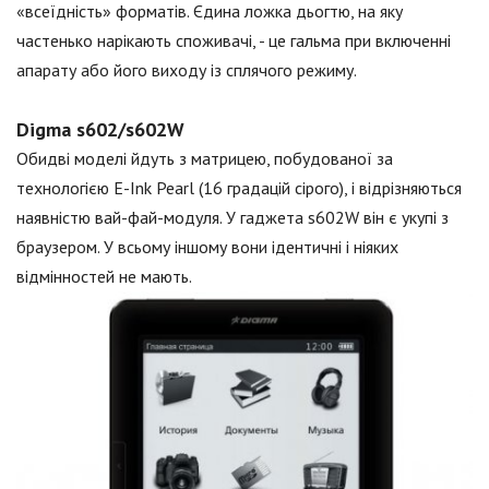
«всеїдність» форматів. Єдина ложка дьогтю, на яку
частенько нарікають споживачі, - це гальма при включенні
апарату або його виходу із сплячого режиму.
Digma s602/s602W
Обидві моделі йдуть з матрицею, побудованої за
технологією E-Ink Pearl (16 градацій сірого), і відрізняються
наявністю вай-фай-модуля. У гаджета s602W він є укупі з
браузером. У всьому іншому вони ідентичні і ніяких
відмінностей не мають.