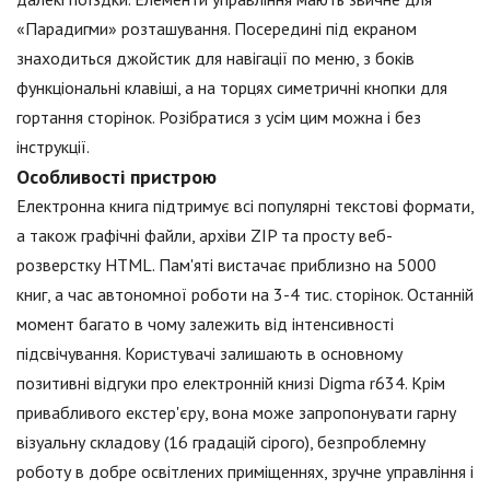
«Парадигми» розташування. Посередині під екраном
знаходиться джойстик для навігації по меню, з боків
функціональні клавіші, а на торцях симетричні кнопки для
гортання сторінок. Розібратися з усім цим можна і без
інструкції.
Особливості пристрою
Електронна книга підтримує всі популярні текстові формати,
а також графічні файли, архіви ZIP та просту веб-
розверстку HTML. Пам'яті вистачає приблизно на 5000
книг, а час автономної роботи на 3-4 тис. сторінок. Останній
момент багато в чому залежить від інтенсивності
підсвічування. Користувачі залишають в основному
позитивні відгуки про електронній книзі Digma r634. Крім
привабливого екстер'єру, вона може запропонувати гарну
візуальну складову (16 градацій сірого), безпроблемну
роботу в добре освітлених приміщеннях, зручне управління і