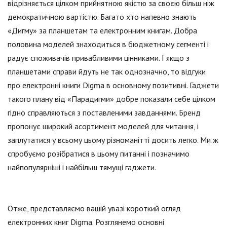
відрізняється цілком прийнятною якістю за своєю більш ніж
демократичною вартістю. Багато хто напевно знають
«Дигму» за планшетам та електронним книгам. Добра
половина моделей знаходиться в бюджетному сегменті і
радує споживачів привабливими цінниками. І якщо з
планшетами справи йдуть не так однозначно, то відгуки
про електронні книги Digma в основному позитивні. Гаджети
такого плану від «Парадигми» добре показали себе цілком
гідно справляються з поставленими завданнями. Бренд
пропонує широкий асортимент моделей для читання, і
заплутатися у всьому цьому різноманітті досить легко. Ми ж
спробуємо розібратися в цьому питанні і позначимо
найпопулярніші і найбільш тямущі гаджети.
Отже, представляємо вашій увазі короткий огляд
електронних книг Digma. Розглянемо основні