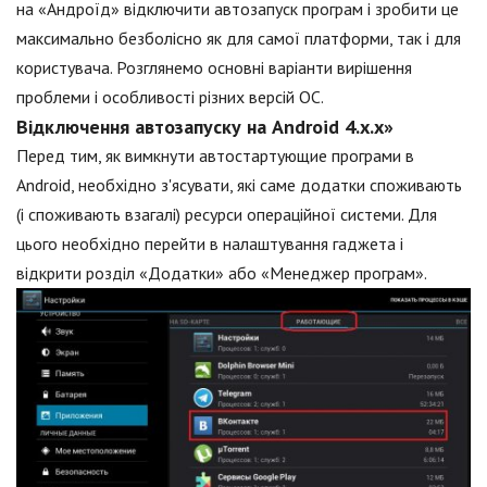
на «Андроїд» відключити автозапуск програм і зробити це
максимально безболісно як для самої платформи, так і для
користувача. Розглянемо основні варіанти вирішення
проблеми і особливості різних версій ОС.
Відключення автозапуску на Android 4.х.х»
Перед тим, як вимкнути автостартующие програми в
Android, необхідно з'ясувати, які саме додатки споживають
(і споживають взагалі) ресурси операційної системи. Для
цього необхідно перейти в налаштування гаджета і
відкрити розділ «Додатки» або «Менеджер програм».