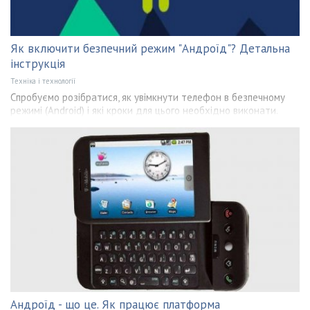
Як включити безпечний режим "Андроїд"? Детальна
інструкція
Техніка і технології
Спробуємо розібратися, як увімкнути телефон в безпечному
режимі (Android) і які кроки для цього необхідно виконати.
Андроїд - що це. Як працює платформа