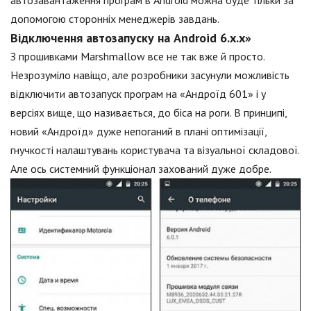
автозавантаження програм в Android можна буде тільки за
допомогою сторонніх менеджерів завдань.
Відключення автозапуску на Android 6.х.х»
З прошивками Marshmallow все не так вже й просто.
Незрозуміло навіщо, але розробники засунули можливість
відключити автозапуск програм на «Андроїд 601» і у
версіях вище, що називається, до біса на роги. В принципі,
новий «Андроїд» дуже непоганий в плані оптимізації,
гнучкості налаштувань користувача та візуальної складової.
Але ось системний функціонал захований дуже добре.