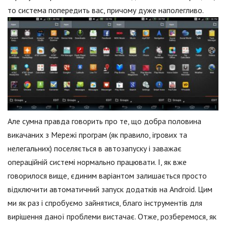
то система попередить вас, причому дуже наполегливо.
Але сумна правда говорить про те, що добра половина
викачаних з Мережі програм (як правило, ігрових та
нелегальних) поселяється в автозапуску і заважає
операційній системі нормально працювати. І, як вже
говорилося вище, єдиним варіантом залишається просто
відключити автоматичний запуск додатків на Android. Цим
ми як раз і спробуємо зайнятися, благо інструментів для
вирішення даної проблеми вистачає. Отже, розберемося, як