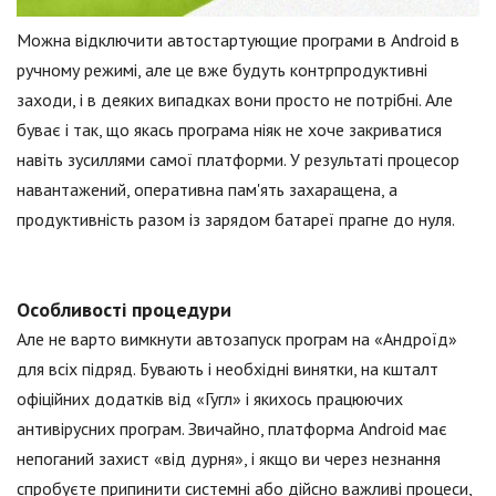
Можна відключити автостартующие програми в Android в
ручному режимі, але це вже будуть контрпродуктивні
заходи, і в деяких випадках вони просто не потрібні. Але
буває і так, що якась програма ніяк не хоче закриватися
навіть зусиллями самої платформи. У результаті процесор
навантажений, оперативна пам'ять захаращена, а
продуктивність разом із зарядом батареї прагне до нуля.
Особливості процедури
Але не варто вимкнути автозапуск програм на «Андроїд»
для всіх підряд. Бувають і необхідні винятки, на кшталт
офіційних додатків від «Гугл» і якихось працюючих
антивірусних програм. Звичайно, платформа Android має
непоганий захист «від дурня», і якщо ви через незнання
спробуєте припинити системні або дійсно важливі процеси,