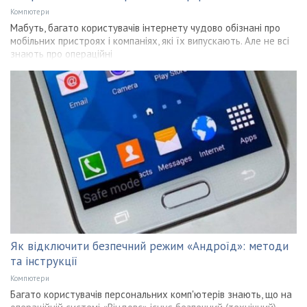
Компютери
Мабуть, багато користувачів інтернету чудово обізнані про
мобільних пристроях і компаніях, які їх випускають. Але не всі
знають про операційні
Як відключити безпечний режим «Андроїд»: методи
та інструкції
Компютери
Багато користувачів персональних комп'ютерів знають, що на