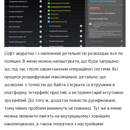
Софт акуратно і з належною ретельністю розкладає все по
полицях. В меню можна налаштувати, що буде запущено
до, під час і після завантаження операційної системи. Всі
процеси розшифровані максимально детально, що
дозволяє з точністю до байта з'ясувати їх втручання в
платформу. Інтерфейс простий, а інструментарій інтуїтивно
зрозумілий. До того ж, додаток повністю русифіковане,
тому ніяких проблем виникнути не повинно. Тут же в меню
можна звільнити пам'ять на внутрішньому і зовнішніх
накопичувачах, а також погратися з настройками