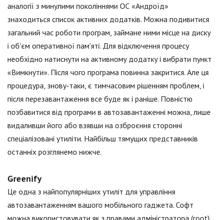
аналогії з минулими поколіннями ОС «Андроїд»
знаходиться список активних додатків. Можна подивитися
загальний час роботи програм, займане ними місце на диску
і об'єм оперативної пам'яті. Для відключення процесу
необхідно натиснути на активному додатку і вибрати пункт
«Вимкнути». Після чого програма повинна закритися. Але ця
процедура, знову-таки, є тимчасовим рішенням проблем, і
після перезавантаження все буде як і раніше. Повністю
позбавитися від програми в автозавантаженні можна, лише
видаливши його або взявши на озброєння сторонні
спеціалізовані утиліти. Найбільш тямущих представників
останніх розглянемо нижче.
Greenify
Це одна з найпопулярніших утиліт для управління
автозавантаженням вашого мобільного гаджета. Софт
можна використовувати як з правами адміністратора (root),