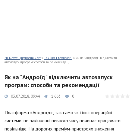
Hi-News: Цифровий Світ
»
Техніка і технології
» Як на "Андроїд" відключити
автозапуск програм: способи та рекомендації
Як на "Андроїд" відключити автозапуск
програм: способи та рекомендації
03.07.2018, 09:44
1 663
0
Платформа «Андроїд», так само як і інші операційні
системи, по закінченні певного часу починає працювати
повільніше. На дорогих преміум-пристроях зниження