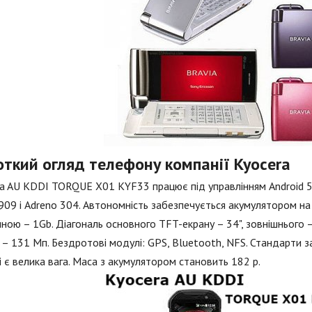
откий огляд телефону компанії Kyocera
a AU KDDI TORQUE X01 KYF33 працює під управлінням Android 5
9 і Adreno 304. Автономність забезпечується акумулятором на 1
ною – 1Gb. Діагональ основного TFT-екрану – 34", зовнішнього – 
 – 131 Мп. Бездротові модулі: GPS, Bluetooth, NFS. Стандарти з
 є велика вага. Маса з акумулятором становить 182 р.