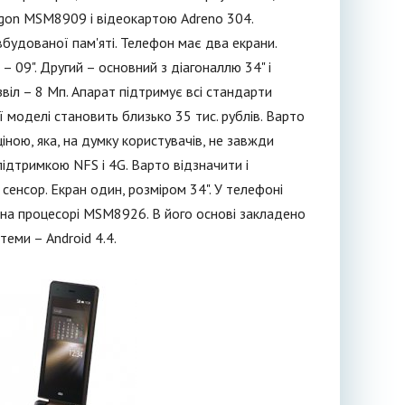
agon MSM8909 і відеокартою Adreno 304.
удованої пам'яті. Телефон має два екрани.
 09". Другий – основний з діагоналлю 34" і
віл – 8 Мп. Апарат підтримує всі стандарти
ї моделі становить близько 35 тис. рублів. Варто
іною, яка, на думку користувачів, не завжди
ідтримкою NFS і 4G. Варто відзначити і
сенсор. Екран один, розміром 34". У телефоні
на процесорі MSM8926. В його основі закладено
теми – Android 4.4.