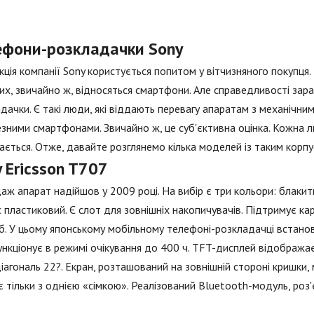
ефони-розкладачки Sony
ція компанії Sony користується попитом у вітчизняного покупця. В
их, звичайно ж, відносяться смартфони. Але справедливості зара
дачки. Є такі люди, які віддають перевагу апаратам з механічни
зними смартфонами. Звичайно ж, це суб'єктивна оцінка. Кожна 
ється. Отже, давайте розглянемо кілька моделей із таким корпу
 Ericsson T707
аж апарат надійшов у 2009 році. На вибір є три кольори: блакит
 пластиковий. Є слот для зовнішніх накопичувачів. Підтримує ка
. У цьому японському мобільному телефоні-розкладачці встановл
ункціонує в режимі очікування до 400 ч. TFT-дисплей відображає
іагональ 22?. Екран, розташований на зовнішній стороні кришки, 
 тільки з однією «сімкою». Реалізований Bluetooth-модуль, роз'