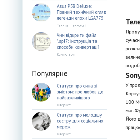
Asus P5B Deluxe:
Повний технічний огляд
легенди епохи LGA775
Тел
Техніка і технології
Продук
Чим відкрити файл
сучасн
*.spl7: інструкція та
способи конвертації
розкла
Компютери
величе
подоба
Популярне
Sony
У прод
Статуси про сина зі
змістом: про любов до
Корпус
найважливішого
100 Мб
Інтернет
маг. Ф
Статуси про молодшу
Його д
сестру для соціальних
мереж
працює
Інтернет