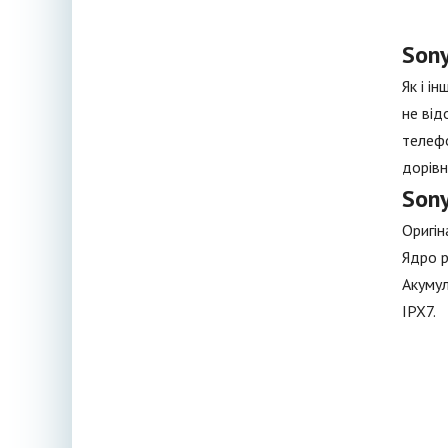
Sony
Як і і
не від
телефо
дорівн
Sony
Оригін
Ядро р
Акумул
IPX7.