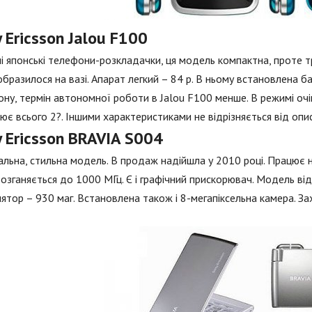
 Ericsson Jalou F100
нші японські телефони-розкладачки, ця модель компактна, проте 
образилося на вазі. Апарат легкий – 84 р. В ньому встановлена б
ну, термін автономної роботи в Jalou F100 менше. В режимі очік
ює всього 2?. Іншими характеристиками не відрізняється від опи
 Ericsson BRAVIA S004
альна, стильна модель. В продаж надійшла у 2010 році. Працює
озганяється до 1000 МГц. Є і графічний прискорювач. Модель від
ятор – 930 маг. Встановлена також і 8-мегапіксельна камера. З