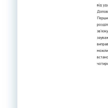
від уд
Доповн
Перший
розділ
зв'язк
зауваж
виправ
можлив
встано
чотири