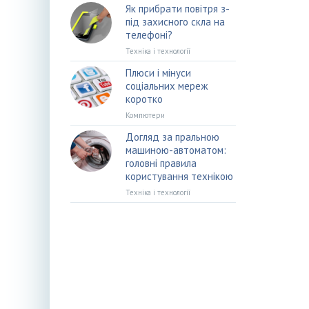
Як прибрати повітря з-
під захисного скла на
телефоні?
Техніка і технології
Плюси і мінуси
соціальних мереж
коротко
Компютери
Догляд за пральною
машиною-автоматом:
головні правила
користування технікою
Техніка і технології