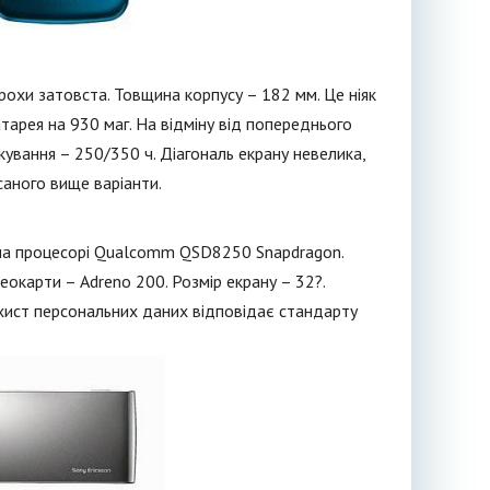
трохи затовста. Товщина корпусу – 182 мм. Це ніяк
атарея на 930 маг. На відміну від попереднього
ування – 250/350 ч. Діагональ екрану невелика,
саного вище варіанти.
 на процесорі Qualcomm QSD8250 Snapdragon.
еокарти – Adreno 200. Розмір екрану – 32?.
ахист персональних даних відповідає стандарту