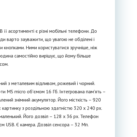
 її асортименті є різні мобільні телефони. До
ди варто зауважити, що увагою не обділені і
ми кнопками. Ними користуватися зручніше, ніж
людина самостійно вирішує, що йому більше
сом.
ний з металевим відливом, рожевий і чорний.
рти MS micro об'ємом 16 Гб. Інтегрована пам'ять –
ений знімний акумулятор. Його місткість – 920
 картинку з роздільною здатністю 320 x 240 рх.
маленький. Його дозвіл – 128 x 36 рх. Телефон
єм USB. Є камера. Дозвіл сенсора – 32 Мп.