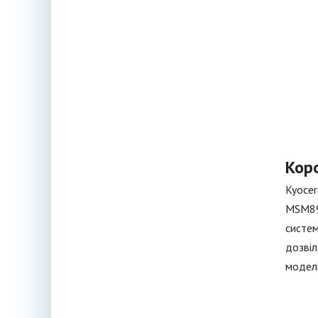
Кор
Kyocer
MSM890
систем
дозвіл
моделі