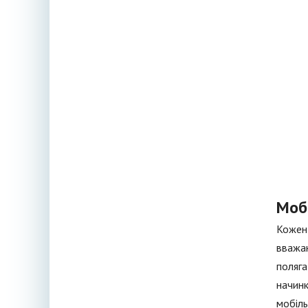
Моб
Кожен 
вважаю
поляга
начинк
мобіль