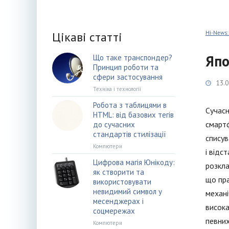
Цікаві статті
Hi-News:
Япо
Що таке транспондер?
Принцип роботи та
сфери застосування
13.0
Техніка і технології
Робота з таблицями в
Сучасн
HTML: від базових тегів
смартф
до сучасних
стандартів стилізації
списув
Компютери
і відс
Цифрова магія Юнікоду:
розкла
як створити та
що пра
використовувати
невидимий символ у
механі
месенджерах і
висока
соцмережах
певних
Компютери