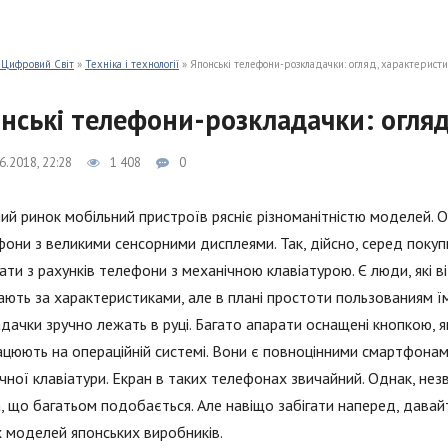
 Цифровий Світ
»
Техніка і технології
» Японські телефони-розкладачки: огляд, характерист
нські телефони-розкладачки: огляд
6.2018, 22:28
1 408
0
ий ринок мобільний пристроїв рясніє різноманітністю моделей. 
они з великими сенсорними дисплеями. Так, дійсно, серед покупц
ати з рахунків телефони з механічною клавіатурою. Є люди, які 
тають за характеристиками, але в плані простоти пользованиям ї
дачки зручно лежать в руці. Багато апарати оснащені кнопкою, 
цюють на операційній системі. Вони є повноцінними смартфонам
чної клавіатури. Екран в таких телефонах звичайний. Однак, нез
, що багатьом подобається. Але навіщо забігати наперед, дава
 моделей японських виробників.