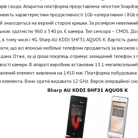
арів і води. Апаратна платформа представлена чіпсетом Snapdr
юють характеристики продуктивності 1Gb «оперативки» і 8Gb вб
 знаходиться на верхній стороні кришки. За розміром невеликий –
ьною здатністю 960 x 540 рх. Є камера. Тип сенсора – CMOS. Доз
у, в тому числі і 4G. Sharp AU KDDI SHF31 AQUOS K. Вартість дано
ити, що всі японські мобільні телефони продаються за високою ц
дана. Отже, за ці гроші покупець отримує захищений телефон з п
ості камери. В апараті виробник встановив 13.1-мегапіксельний 
влений елемент живлення на 1410 маг. Платформа побудована 
 елемента. Вони здатні видавати 12 GHz. Версія операційної сис