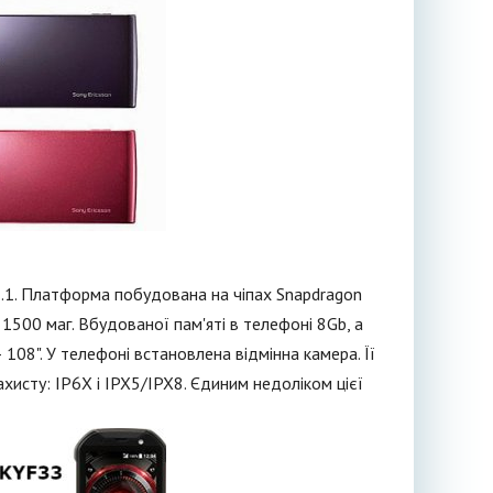
.1. Платформа побудована на чіпах Snapdragon
500 маг. Вбудованої пам'яті в телефоні 8Gb, а
108". У телефоні встановлена відмінна камера. Її
ахисту: IP6X і IPX5/IPX8. Єдиним недоліком цієї