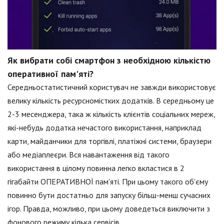
Як вибрати собі смартфон з необхідною кількістю
оперативної пам'яті?
Середньостатистичний користувач не завжди використовує
велику кількість ресурсномістких додатків. В середньому це
2-3 месенджера, така ж кількість клієнтів соціальних мереж,
які-небудь додатка нечастого використання, наприклад
карти, майданчики для торгівлі, платіжні системи, браузери
або медіаплеєри. Вся навантаження від такого
використання в цілому повинна легко вкластися в 2
гігабайти ОПЕРАТИВНОЇ пам'яті. При цьому такого об'єму
повинно бути достатньо для запуску більш-менш сучасних
ігор. Правда, можливо, при цьому доведеться виключити з
фонового режиму кілька сервісів.