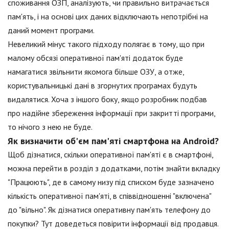
споживання ОЗП, аналізують, чи правильно витрачається
пам'ять, і на основі цих даних відключають непотрібні на
даний момент програми.
Невеликий мінус такого підходу полягає в тому, що при
малому обсязі оперативної пам'яті додаток буде
намагатися звільнити якомога більше ОЗУ, а отже,
користувальницькі дані в згорнутих програмах будуть
видалятися. Хоча з іншого боку, якщо розробник подбав
про надійне збереження інформації при закритті програми,
то нічого з нею не буде.
Як визначити об'єм пам'яті смартфона на Android?
Щоб дізнатися, скільки оперативної пам'яті є в смартфоні,
можна перейти в розділ з додатками, потім знайти вкладку
"Працюють", де в самому низу під списком буде зазначено
кількість оперативної пам'яті, в співвідношенні "включена"
до "вільно". Як дізнатися оперативну пам'ять телефону до
покупки? Тут доведеться повірити інформації від продавця.