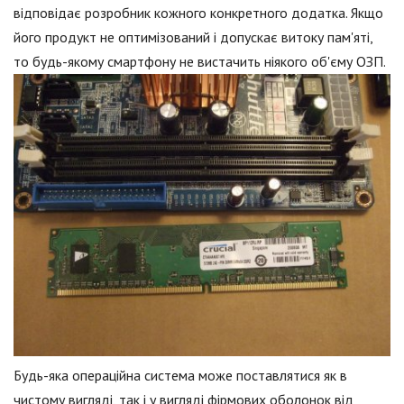
відповідає розробник кожного конкретного додатка. Якщо
його продукт не оптимізований і допускає витоку пам'яті,
то будь-якому смартфону не вистачить ніякого об'єму ОЗП.
Будь-яка операційна система може поставлятися як в
чистому вигляді, так і у вигляді фірмових оболонок від