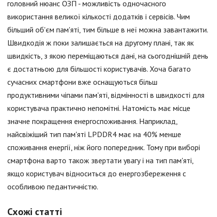
головний нюанс ОЗП - можливість одночасного
використання великої кількості додатків і сервісів. Чим
більший об'єм пам'яті, тим більше в неї можна завантажити.
Швидкодія ж поки залишається на другому плані, так як
швидкість, з якою переміщаються дані, на сьогоднішній день
є достатньою для більшості користувачів. Хоча багато
сучасних смартфони вже оснащуються більш
продуктивними чіпами пам'яті, відмінності в швидкості для
користувача практично непомітні. Натомість має місце
значне покращення енергоспоживання. Наприклад,
найсвіжіший тип пам'яті LPDDR4 має на 40% менше
споживання енергії, ніж його попередник. Тому при виборі
смартфона варто також звертати увагу і на тип пам'яті,
якщо користувач відноситься до енергозбереження c
особливою педантичністю.
Схожі статті