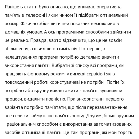
Раніше в статті було описано, що впливає оперативна
пам'ять в телефоні і яким чином її підібрати оптимальний
розмір. Фізично збільшити цей показник неможливо в
домашніх умовах. А ось програмними способами здійснити
це реально. Правда, варто відзначити, що це не зовсім
збільшення, а швидше оптимізація. По-перше, в
налаштуваннях програми потрібно детально вивчити
використання пам'яті. Вибрати зі списку всі програми, які
працюють фоновому режимі у вигляді сервісів і які в
повсякденній роботі користувачеві не потрібні. Потім їх
потрібно або вручну вивантажити з пам'яті, зупинивши
процеси, видалити повністю. При використанні першого
варіанта потрібно пам'ятати, що після перезавантаження
все сервіси займуть цю пам'ять знову. Другим, більш зручним
і раціональним способом є використання автоматизованих
засобів оптимізації пам'яті. Це такі програми, які моніторять