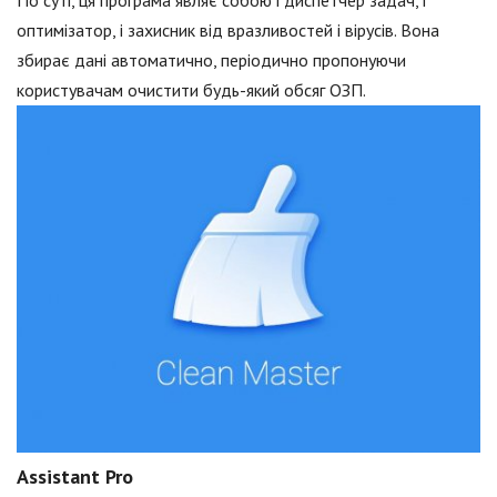
По суті, ця програма являє собою і диспетчер задач, і
оптимізатор, і захисник від вразливостей і вірусів. Вона
збирає дані автоматично, періодично пропонуючи
користувачам очистити будь-який обсяг ОЗП.
Assistant Pro