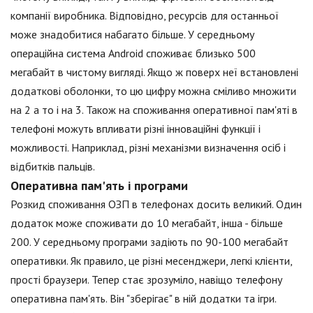
компанії виробника. Відповідно, ресурсів для останньої
може знадобитися набагато більше. У середньому
операційна система Android споживає близько 500
мегабайт в чистому вигляді. Якщо ж поверх неї встановлені
додаткові оболонки, то цю цифру можна сміливо множити
на 2 а то і на 3. Також на споживання оперативної пам'яті в
телефоні можуть впливати різні інноваційні функції і
можливості. Наприклад, різні механізми визначення осіб і
відбитків пальців.
Оперативна пам'ять і програми
Розкид споживання ОЗП в телефонах досить великий. Один
додаток може споживати до 10 мегабайт, інша - більше
200. У середньому програми задіють по 90-100 мегабайт
оперативки. Як правило, це різні месенджери, легкі клієнти,
прості браузери. Тепер стає зрозуміло, навіщо телефону
оперативна пам'ять. Він "зберігає" в ній додатки та ігри.