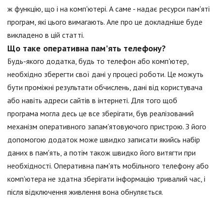
ж функцію, що і на комп'ютері. А саме - надає ресурси пам'яті
програм, які цього вимагають. Але про це докладніше буде
викладено в цій статті.
Що таке оперативна пам'ять телефону?
Будь-якого додатка, будь то телефон або комп'ютер,
необхідно зберегти свої дані у процесі роботи. Це можуть
бути проміжні результати обчислень, дані від користувача
або навіть адреси сайтів в інтернеті. Для того щоб
програма могла десь це все зберігати, був реалізований
механізм оперативного запам'ятовуючого пристрою. З його
допомогою додаток може швидко записати якийсь набір
даних в пам'ять, а потім також швидко його витягти при
необхідності. Оперативна пам'ять мобільного телефону або
комп'ютера не здатна зберігати інформацію тривалий час, і
після відключення живлення вона обнуляється.