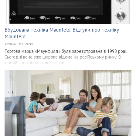
Вбудована техніка Maunfeld. Відгуки про техніку
Maunfeld
Техніка і технології
Торгова марка «Маунфилд» була зареєстрована в 1998 році.
Сьогодні вона вже широко відома на російському ринку. В
даний час компанія поставляє