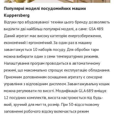
Популярні моделі посудомийних машин
Kuppersberg
Відгуки про вбудовуваної техніки цього бренду дозволяють
виділити дві найбільш популярні моделі, а саме: GSA 489.
Даний агрегат має високу категорію енергозбереження,
економічний і ергономічний. За один раз в машину
завантажується 10 наборів посуду. Для обробки тари
можна вибирати один з семи температурних режимів.
Налаштування програм проводиться в автоматичному
режимі, що максимально спрощує експлуатацію обладнання.
Приємним доповненням оснащення агрегату є сенсорне
управління з відповідним дисплеєм. Завантажувальну кошик
можна регулювати по висоті. Модифікація GLA 689 вміщує
12 посудних комплектів, висота настроюється під будь-
який, зручний для миття, розмір. При 50-відсотковому
заповненні робочого відсіку включається режим