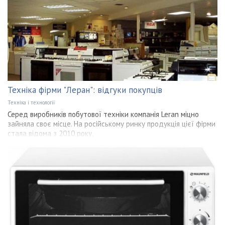
Техніка фірми "Леран": відгуки покупців
Техніка і технології
Серед виробників побутової техніки компанія Leran міцно
зайняла своє місце. На російському ринку продукція цієї фірми
стала відома з 2010 року,