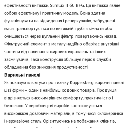
ефективності витяжки. Slimlux II 60 BFG. Ця витяжка являє
собою ефективну і практичну модель. Вона здатна
функціонувати на відведення і рециркуляцію, забруднені
маси транспортуються по витяжній трубі з кімнати або
очищаються через вугільний фільтр, повертаючись назад.
Фільтруючий елемент з металу надійно оберігає внутрішні
частини від налипання жирових вкраплень та інших
засмічувачів. Така конструкція збільшує період служби
обладнання без зниження продуктивності.
Варильні панелі
Як показують відгуки про техніку Kuppersberg, варочні панелі
цієї фірми – один з найбільш ходових товарів. Продукція
відрізняється високим рівнем комфорту, практичністю і
безпекою. У виробництві виробів застосовуються
високоякісні довговічні матеріали, в тому числі склокераміка
і нержавіюча сталь. Орієнтуючись на побажання клієнтів,