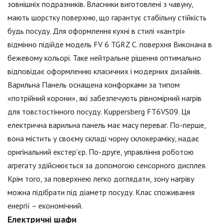
зовнішніх подразників. Власники виготовлені з чавуну,
мають шорстку поверхню, що гарантує стабільну стійкість
будь посуду. Для оформлення кухні в стилі «кантрі»
відмінно підійде модель FV 6 TGRZ С. поверхня Виконана в
бежевому кольорі. Таке нейтральне рішення оптимально
відповідає оформленню класичних і модерних дизайнів.
Варильна Панель оснащена конфорками за типом
«потрійний корони», які забезпечують рівномірний нагрів
для товстостінного посуду. Kuppersberg FT6VS09. Ця
електрична варильна панель має масу переваг. По-перше,
вона містить у своєму складі чорну склокераміку, надає
оригінальний екстер'єр. По-друге, управління роботою
агрегату здійснюється за допомогою сенсорного дисплея.
Крім того, за поверхнею легко доглядати, зону нагріву
можна підібрати під діаметр посуду. Клас споживання
енергії – економічний.
Електричні шафи