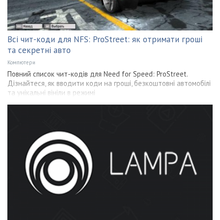
Всі чит-коди для NFS: ProStreet: як отримати гроші
та секретні авто
Компютери
Повний список чит-кодів для Need for Speed: ProStreet.
Дізнайтеся, як вводити коди на гроші, безкоштовні автомобілі
та унікальні вініли в режимі