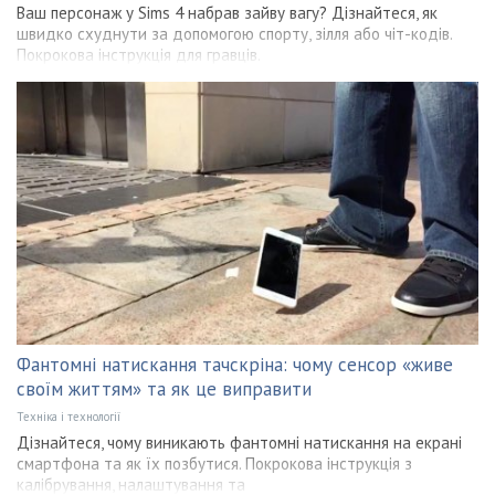
Ваш персонаж у Sims 4 набрав зайву вагу? Дізнайтеся, як
швидко схуднути за допомогою спорту, зілля або чіт-кодів.
Покрокова інструкція для гравців.
Фантомні натискання тачскріна: чому сенсор «живе
своїм життям» та як це виправити
Техніка і технології
Дізнайтеся, чому виникають фантомні натискання на екрані
смартфона та як їх позбутися. Покрокова інструкція з
калібрування, налаштування та