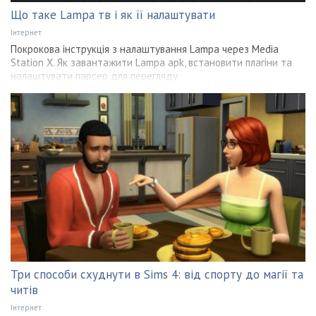
Що таке Lampa тв і як її налаштувати
Інтернет
Покрокова інструкція з налаштування Lampa через Media
Station X. Як завантажити Lampa apk, встановити плагіни та
налаштувати парсер для перегляду
Три способи схуднути в Sims 4: від спорту до магії та
читів
Інтернет