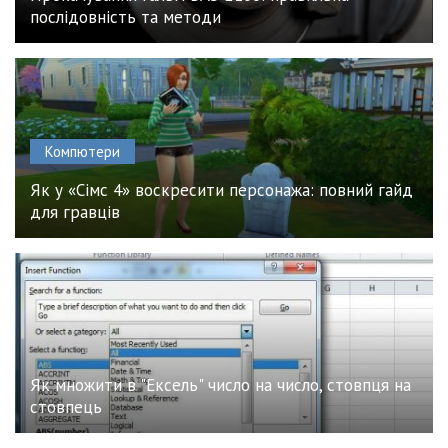
послідовність та методи
Компютери
Як у «Сімс 4» воскресити персонажа: повний гайд
для гравців
Як множити в "Ексель" число на число, стовпця на
стовпець