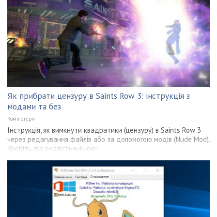
Як прибрати цензуру в Saints Row 3: інструкція з
модами та без
Компютери
Інструкція, як вимкнути квадратики (цензуру) в Saints Row 3
через редагування файлів або за допомогою модів (Nude Mod).
Зробіть гру реалістичнішою!