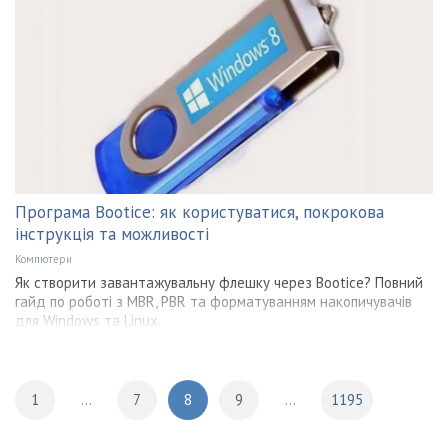
Програма Bootice: як користуватися, покрокова
інструкція та можливості
Компютери
Як створити завантажувальну флешку через Bootice? Повний
гайд по роботі з MBR, PBR та форматуванням накопичувачів
для Windows та Linux.
1
...
7
8
9
...
1195