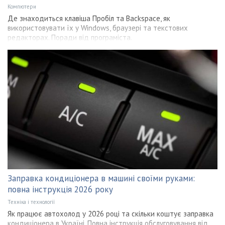
Компютери
Де знаходиться клавіша Пробіл та Backspace, як
використовувати їх у Windows, браузері та текстових
редакторах. Поради від програміста.
Заправка кондиціонера в машині своїми руками:
повна інструкція 2026 року
Техніка і технології
Як працює автохолод у 2026 році та скільки коштує заправка
кондиціонера в Україні. Повна інструкція обслуговування від