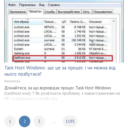
Task Host Windows: що це за процес і чи можна від
нього позбутися?
Компютери
Дізнайтеся, за що відповідає процес Task Host Windows
(taskhost.exe). ? Як розв'язати проблему з навантаженням на
ПК та відрізнити службу від
1
2
3
...
1195