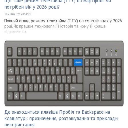
Що таке режим телетайпа (TTY) в смартфоні: чи
потрібен він у 2026 році?
Техніка і технології
Повний огляд режиму телетайпа (TTY) на смартфонах у 2026
році. Як працює технологія, її історія та чому її краще
відключити.
Де знаходиться клавіша Пробіл та Backspace на
клавіатурі: призначення, розташування та приклади
використання