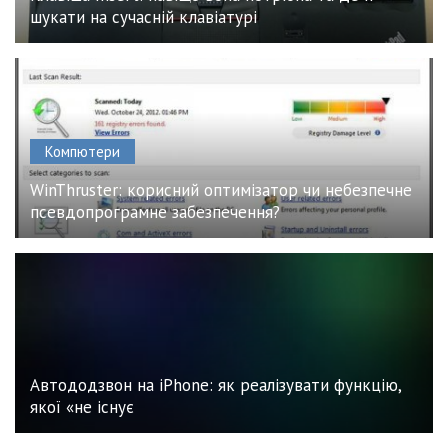
шукати на сучасній клавіатурі
Компютери
WinThruster: корисний оптимізатор чи небезпечне
псевдопрограмне забезпечення?
Автододзвон на iPhone: як реалізувати функцію,
якої «не існує