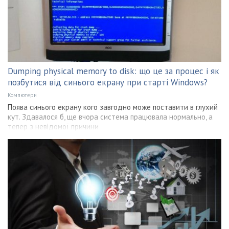
Dumping physical memory to disk: що це за процес і як
позбутися від синього екрану при старті Windows?
Компютери
Поява синього екрану кого завгодно може поставити в глухий
кут. Здавалося б, ще вчора система працювала нормально, а
тепер з невідомої причини