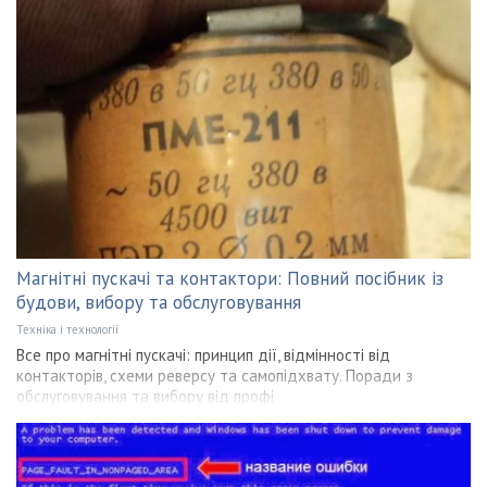
Магнітні пускачі та контактори: Повний посібник із
будови, вибору та обслуговування
Техніка і технології
Все про магнітні пускачі: принцип дії, відмінності від
контакторів, схеми реверсу та самопідхвату. Поради з
обслуговування та вибору від профі