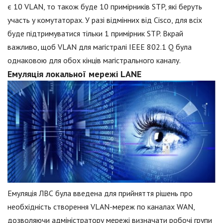
є 10 VLAN, то також буде 10 примірників STP, які беруть
участь у комутаторах. У разі відмінних від Cisco, для всіх
буде підтримуватися тільки 1 примірник STP. Вкрай
важливо, щоб VLAN для магістралі IEEE 802.1 Q була
однаковою для обох кінців магістрального каналу.
Емуляція локальної мережі LANE
Емуляція ЛВС була введена для прийняття рішень про
необхідність створення VLAN-мереж по каналах WAN,
дозволяючи адміністратору мережі визначати робочі групи