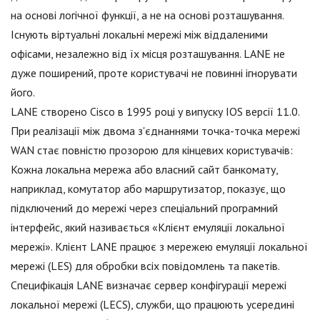
на основі логічної функції, а не на основі розташування.
Існують віртуальні локальні мережі між віддаленими
офісами, незалежно від їх місця розташування. LANE не
дуже поширений, проте користувачі не повинні ігнорувати
його.
LANE створено Cisco в 1995 році у випуску IOS версії 11.0.
При реалізації між двома з'єднаннями точка-точка мережі
WAN стає повністю прозорою для кінцевих користувачів:
Кожна локальна мережа або власний сайт банкомату,
наприклад, комутатор або маршрутизатор, показує, що
підключений до мережі через спеціальний програмний
інтерфейс, який називається «Клієнт емуляції локальної
мережі». Клієнт LANE працює з мережею емуляції локальної
мережі (LES) для обробки всіх повідомлень та пакетів.
Специфікація LANE визначає сервер конфігурації мережі
локальної мережі (LECS), служби, що працюють усередині