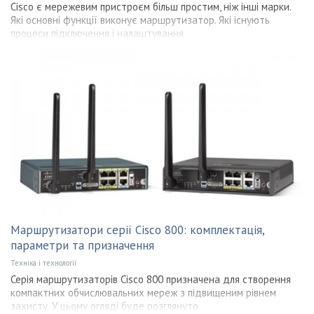
Cisco є мережевим пристроєм більш простим, ніж інші марки.
Які основні функції виконує маршрутизатор. Які існують
процеси підключення і налаштування
Маршрутизатори серії Cisco 800: комплектація,
параметри та призначення
Техніка і технології
Серія маршрутизаторів Cisco 800 призначена для створення
компактних обчислювальних мереж з підвищеним рівнем
захисту. У цьому огляді буде розглянуто