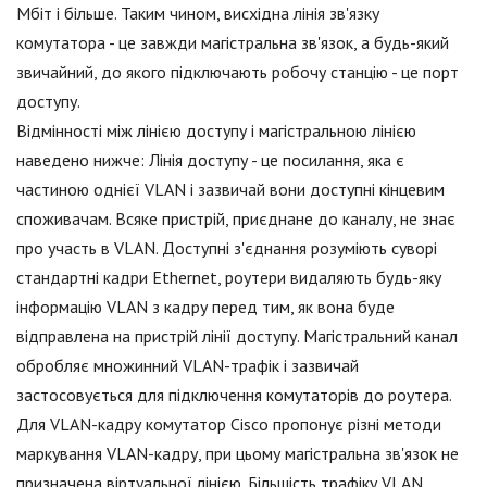
Мбіт і більше. Таким чином, висхідна лінія зв'язку
комутатора - це завжди магістральна зв'язок, а будь-який
звичайний, до якого підключають робочу станцію - це порт
доступу.
Відмінності між лінією доступу і магістральною лінією
наведено нижче: Лінія доступу - це посилання, яка є
частиною однієї VLAN і зазвичай вони доступні кінцевим
споживачам. Всяке пристрій, приєднане до каналу, не знає
про участь в VLAN. Доступні з'єднання розуміють суворі
стандартні кадри Ethernet, роутери видаляють будь-яку
інформацію VLAN з кадру перед тим, як вона буде
відправлена на пристрій лінії доступу. Магістральний канал
обробляє множинний VLAN-трафік і зазвичай
застосовується для підключення комутаторів до роутера.
Для VLAN-кадру комутатор Cisco пропонує різні методи
маркування VLAN-кадру, при цьому магістральна зв'язок не
призначена віртуальної лінією. Більшість трафіку VLAN