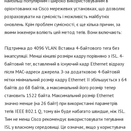
найбільш популярним і широко використовуваним в
орієнтованих на Cisco мережевих установках, що дозволяє
розраховувати на сумісність і можливість майбутніх
оновлень. Крім проблем сумісності, є ще кілька причин, за
якими інженери воліють цей метод тегів. Вони включають:
Підтримка до 4096 VLAN. Вставка 4-байтового тега без
інкапсуляції. Менші кінцеві розміри кадру порівняно з ISL. 4-
байтовий тег, вставлений в існуючий кадр Ethernet відразу
після MAC-адреси джерела. З-за додатковою 4-байтовій
мітки мінімальний розмір кадру Ethernet II збільшується з 64
байтів до 68 байтів, а максимальний його розмір тепер
становить 1522 байта. Максимальний розмір Ethernet
значно менше (на 26 байт) при використанні параметрів
тегів IEEE 802.1 Q, тому він буде набагато швидше, ніж ISL.
Тим не менш Cisco рекомендує використовувати тегування
ISL у власному середовищі. Це означає, якщо у користувача