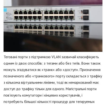
Теговані порти з підтримкою VLAN зазвичай класифікують
одним із двох способів: з тегами або без тегів. Вони також
можуть згадуватися як «транк» або «доступ». Призначення
позначеного або «транкового» порту складається з трафіку
з кількома віртуальними лініями, тоді як немаркований має
доступ до трафіку тільки для одного. Магістральні порти
пов'язують комутатори і кінцевих користувачів, і
потребують більшої кількості процедур для тегируемых