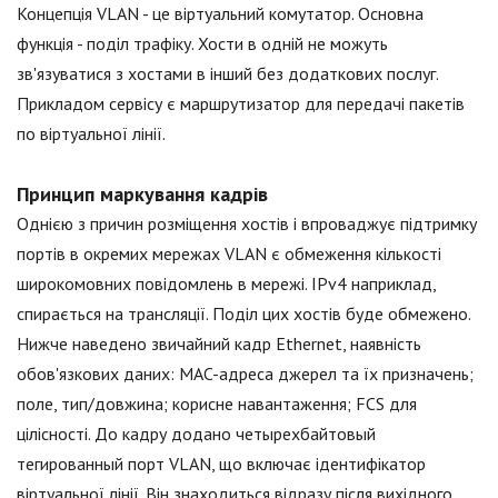
Концепція VLAN - це віртуальний комутатор. Основна
функція - поділ трафіку. Хости в одній не можуть
зв'язуватися з хостами в інший без додаткових послуг.
Прикладом сервісу є маршрутизатор для передачі пакетів
по віртуальної лінії.
Принцип маркування кадрів
Однією з причин розміщення хостів і впроваджує підтримку
портів в окремих мережах VLAN є обмеження кількості
широкомовних повідомлень в мережі. IPv4 наприклад,
спирається на трансляції. Поділ цих хостів буде обмежено.
Нижче наведено звичайний кадр Ethernet, наявність
обов'язкових даних: MAC-адреса джерел та їх призначень;
поле, тип/довжина; корисне навантаження; FCS для
цілісності. До кадру додано четырехбайтовый
тегированный порт VLAN, що включає ідентифікатор
віртуальної лінії. Він знаходиться відразу після вихідного