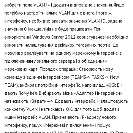
вибрати поле VLAN I» і додати відповідне значення. Якщо
потрібно настроїти кілька VLAN для одного і того ж
інтерфейсу, необхідно вказати значення VLAN ID, задане
значення 0 інакше лінія не буде працювати. При
використанні Windows Server 2012 користувачеві необхідно
виконати налаштування декількох тегованих портів. Це
можливо реалізувати на одному мережному інтерфейсі з
підключенням локального сервера і з об'єднанням
мережевих карт. Порядок операцій: Створюють нову
команду з єдиним інтерфейсом (TEAMS-> TASKS-> New
TEAM), вибирає потрібний інтерфейс, наприклад, 40GbE, і
дають йому ім'я. Вибирають вікна «Адаптер і інтерфейси»,
натискають «Задати»-> Додають інтерфейс. Налаштовують
конкретну VLAN і натискають ОК, для того щоб додати
інший інтерфейс VLAN. Призначають IP-адресу нового
інтерфейсу, пошук «Мережеві підключення» і пошук