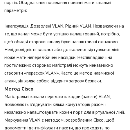
портів. Обидва кінця посилання повинні мати загальні
параметри:
Інкапсуляція. Дозволені VLAN. Рідний VLAN. Незважаючи на
те, що канал може бути успішно налаштований, потрібно,
щоб обидві сторони каналу були налаштовані однаково.
Невідповідність власної або дозволеної віртуальної лінії
може мати непередбачені наслідки. Неспівпадаючі на
протилежних сторонах магістралі можуть ненавмисно
створити «перескок VLAN». Часто це метод навмисної
атаки, він являє собою відкриту загрозу безпеки.
Метод Cisco
Магістральні канали передають кадри (пакети) VLAN,
дозволяють з'єднувати кілька комутаторів разом і
незалежно налаштовувати кожен порт для віртуальної лінії.
Маркування VLAN є методом, розробленим Cisco, щоб
допомогти ідентифікувати пакети, що проходять по