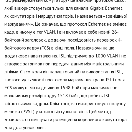
ISL (міжмережевий комутатор) - це власний протокол Cisco,
який використовується тільки для каналів Gigabit Ethernet
як комутаторів і маршрутизаторів, і називається «зовнішньої
маркуванням». Це означає, що протокол Ethernet не змінює
кадр, в ньому є тег VLAN, і він включає в себе новий 26-
байтовий заголовок, додаючи послідовність перевірок 4-
байтового кадру (FCS) в кінці поля. Незважаючи на цю
додаткове навантаження, ISL підтримує до 1000 VLAN і не
створює затримок при передачі даних між магістральними
лініями. Cisco, коли він налаштований на використання ISL,
застосовує в якості протоколу маркування транк. ISL і поля
FCS можуть мати довжину 1548 байт при максимально
можливому розмірі кадру 1518 байт, що робить ISL
«гігантським» кадром. Крім того, він використовує сполучну
мережа (PVST) у кожної віртуальної лінії. Цей метод
дозволяє оптимізувати розміщення кореневого комутатора
для доступною лінії.