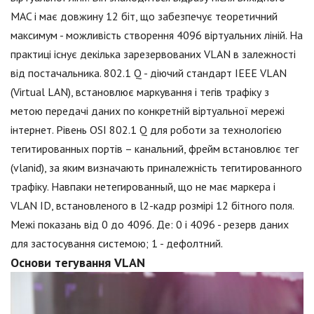
MAC і має довжину 12 біт, що забезпечує теоретичний
максимум - можливість створення 4096 віртуальних ліній. На
практиці існує декілька зарезервованих VLAN в залежності
від постачальника. 802.1 Q - діючий стандарт IEEE VLAN
(Virtual LAN), встановлює маркування і тегів трафіку з
метою передачі даних по конкретній віртуальної мережі
інтернет. Рівень OSI 802.1 Q для роботи за технологією
тегитированных портів – канальний, фрейм встановлює тег
(vlanid), за яким визначають приналежність тегитированного
трафіку. Навпаки нетегированный, що не має маркера і
VLAN ID, встановленого в l2-кадр розмірі 12 бітного поля.
Межі показань від 0 до 4096. Де: 0 і 4096 - резерв даних
для застосування системою; 1 - дефолтний.
Основи тегування VLAN