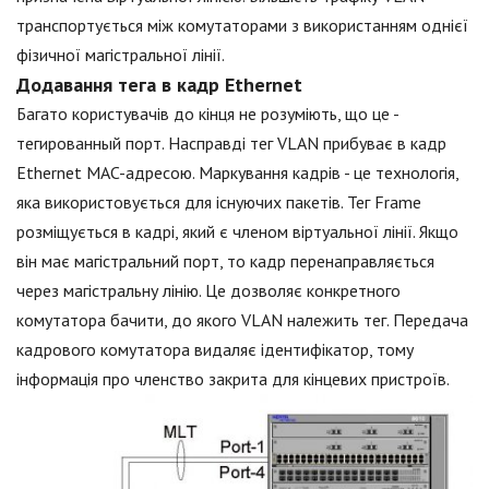
транспортується між комутаторами з використанням однієї
фізичної магістральної лінії.
Додавання тега в кадр Ethernet
Багато користувачів до кінця не розуміють, що це -
тегированный порт. Насправді тег VLAN прибуває в кадр
Ethernet MAC-адресою. Маркування кадрів - це технологія,
яка використовується для існуючих пакетів. Тег Frame
розміщується в кадрі, який є членом віртуальної лінії. Якщо
він має магістральний порт, то кадр перенаправляється
через магістральну лінію. Це дозволяє конкретного
комутатора бачити, до якого VLAN належить тег. Передача
кадрового комутатора видаляє ідентифікатор, тому
інформація про членство закрита для кінцевих пристроїв.