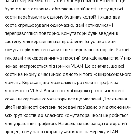
на всіх мережевих хостах в одному сегменті Ethernet. Це
було одне з основних обмежень надійності, тому що всі
хости перебували в одному будинку колізій, і якщо два
хоста спрацьовували одночасно, дані «стикалися» і
переправлялися повторно. Комутатори були введені в
систему для вирішення цієї проблеми. Існує два види
комутаторів для тегованих і нетегированных портів: Базові,
так звані «некерованими» з простий функціональністю. У них
немає настроюється підтримки VLAN. Це означає, що всі
хости на ньому є частиною одного й того ж широкомовного
домену. Керовані, що дозволяють розділяти трафік за
допомогою VLAN. Вони сьогодні широко розповсюджені,
хоча і некеровані комутатори все ще численні. Досягнення
цілей надійності системи передачі пов'язано з підключенням
всіх груп хостів до власного комутатора. Іноді це робиться
для управління трафіком. На жаль, це ще занадто дорогий
процес, тому часто користувачі воліють мережу VLAN.