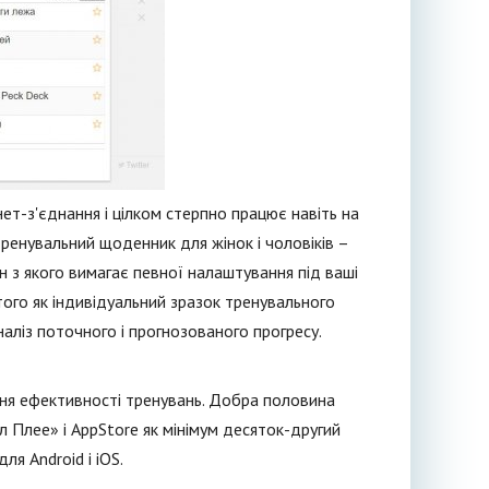
ет-з'єднання і цілком стерпно працює навіть на
ренувальний щоденник для жінок і чоловіків –
ен з якого вимагає певної налаштування під ваші
 того як індивідуальний зразок тренувального
аліз поточного і прогнозованого прогресу.
ння ефективності тренувань. Добра половина
гл Плее» і AppStore як мінімум десяток-другий
я Android і iOS.