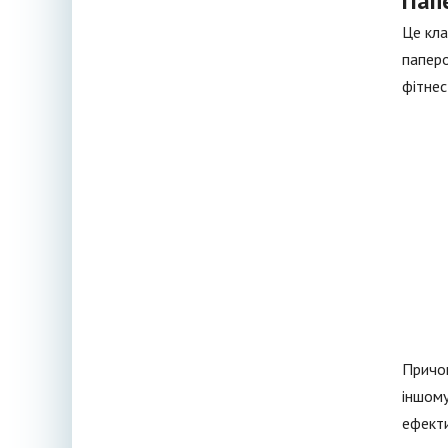
Пап
Це кла
паперо
фітнес
Причом
іншому
ефекти