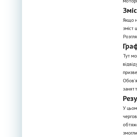
моторн
Змі
Якщо н
зміст 
Розгля
Граф
Тут мо
відвід
призве
Обов'я
занятт
Резу
У цьом
чергов
обтяже
змогли