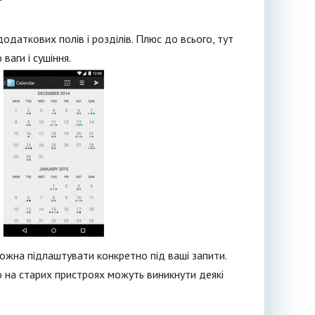
даткових полів і розділів. Плюс до всього, тут
аги і сушіння.
 можна підлаштувати конкретно під ваші запити.
 на старих пристроях можуть виникнути деякі