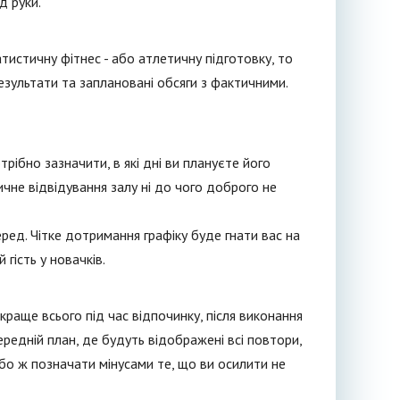
д руки.
тистичну фітнес - або атлетичну підготовку, то
езультати та заплановані обсяги з фактичними.
рібно зазначити, в які дні ви плануєте його
тичне відвідування залу ні до чого доброго не
еред. Чітке дотримання графіку буде гнати вас на
 гість у новачків.
 краще всього під час відпочинку, після виконання
едній план, де будуть відображені всі повтори,
 або ж позначати мінусами те, що ви осилити не