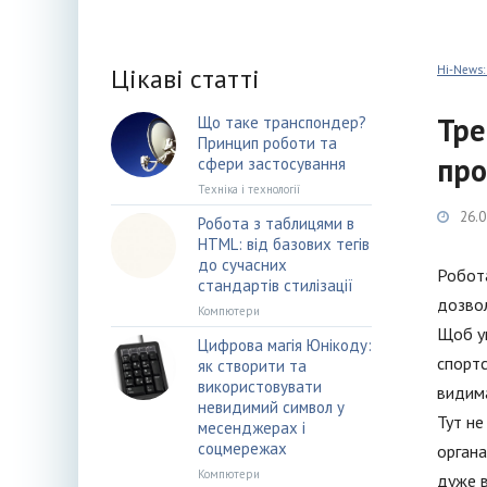
Цікаві статті
Hi-News:
Тре
Що таке транспондер?
Принцип роботи та
про
сфери застосування
Техніка і технології
26.0
Робота з таблицями в
HTML: від базових тегів
до сучасних
Робота
стандартів стилізації
дозвол
Компютери
Щоб уп
Цифрова магія Юнікоду:
спортс
як створити та
використовувати
видима
невидимий символ у
Тут не
месенджерах і
соцмережах
органа
Компютери
дуже в