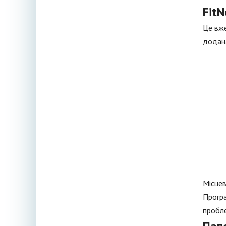
FitN
Це вже
додана
Місцев
Програ
пробл