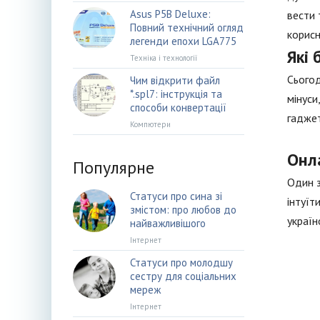
Asus P5B Deluxe:
вести 
Повний технічний огляд
корисн
легенди епохи LGA775
Які
Техніка і технології
Сьогод
Чим відкрити файл
*.spl7: інструкція та
мінуси
способи конвертації
гаджет
Компютери
Онл
Популярне
Один з
Статуси про сина зі
інтуїт
змістом: про любов до
україн
найважливішого
Інтернет
Статуси про молодшу
сестру для соціальних
мереж
Інтернет