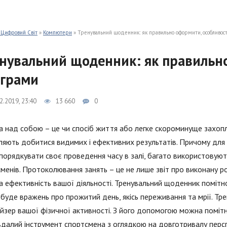
 Цифровий Світ
»
Компютери
» Тренувальний щоденник: як правильно оформити, особливост
нувальний щоденник: як правильно
грами
2.2019, 23:40
13 660
0
 над собою – це чи спосіб життя або легке скороминуще захопле
яють добитися видимих і ефективних результатів. Причому для к
орядкувати своє проведення часу в залі, багато використовуют
менів. Протоколювання занять – це не лише звіт про виконану ро
 ефективність вашої діяльності. Тренувальний щоденник помітно
 буде вражень про прожитий день, якісь переживання та мрії. Тр
йзер вашої фізичної активності. З його допомогою можна помітн
далий інструмент спортсмена з оглядкою на довготривалу перспек