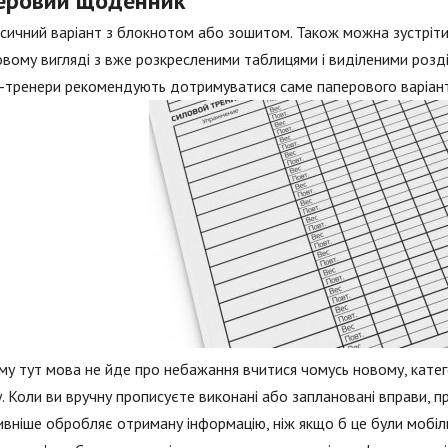
еровий щоденник
сичний варіант з блокнотом або зошитом. Також можна зустріти
вому вигляді з вже розкресленими таблицями і виділеними розділ
-тренери рекомендують дотримуватися саме паперового варіант
у тут мова не йде про небажання вчитися чомусь новому, катег
. Коли ви вручну прописуєте виконані або заплановані вправи, п
вніше обробляє отриману інформацію, ніж якщо б це були мобіл