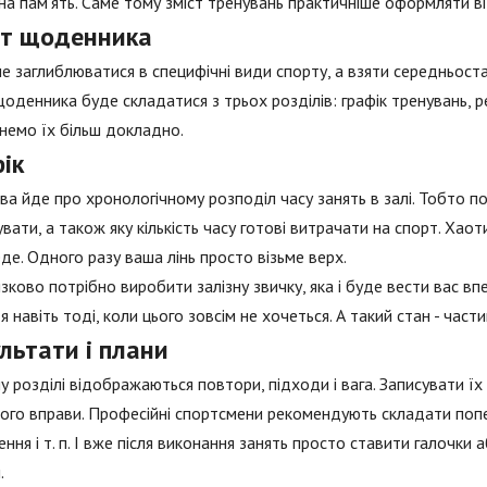
а пам'ять. Саме тому зміст тренувань практичніше оформляти ві
ст щоденника
е заглиблюватися в специфічні види спорту, а взяти середньоста
щоденника буде складатися з трьох розділів: графік тренувань, р
немо їх більш докладно.
ік
ва йде про хронологічному розподіл часу занять в залі. Тобто пот
увати, а також яку кількість часу готові витрачати на спорт. Хао
де. Одного разу ваша лінь просто візьме верх.
зково потрібно виробити залізну звичку, яка і буде вести вас вп
я навіть тоді, коли цього зовсім не хочеться. А такий стан - частий
льтати і плани
у розділі відображаються повтори, підходи і вага. Записувати їх
ого вправи. Професійні спортсмени рекомендують складати попер
ння і т. п. І вже після виконання занять просто ставити галочки
.