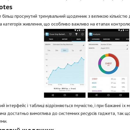
otes
 більш просунутий тренувальний щоденник з великою кількістю до
 категорія живлення, що особливо важливо на етапах контролю в
ий інтерфейс і таблиці відрізняються гнучкістю, і при бажанні їх
ма достатньо вимоглива до системних ресурсів гаджета, так що
еми.