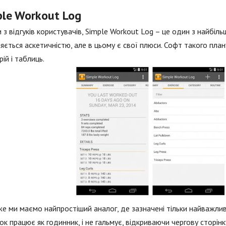
le Workout Log
 з відгуків користувачів, Simple Workout Log – це один з найбіл
няється аскетичністю, але в цьому є свої плюси. Софт такого плану
рій і таблиць.
же ми маємо найпростіший аналог, де зазначені тільки найважли
к працює як годинник, і не гальмує, відкриваючи чергову сторінк