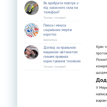
Як прибрати повітря з-
під захисного скла на
телефоні?
Техніка і технології
Плюси і мінуси
соціальних мереж
коротко
Компютери
Крім т
Догляд за пральною
машиною-автоматом:
проток
головні правила
Powerl
користування технікою
конкре
Техніка і технології
щоденн
Дод
У Мере
написа
варіан