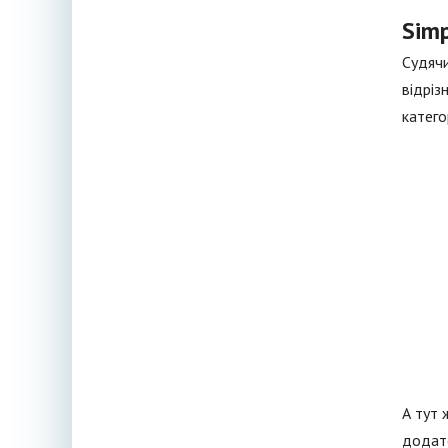
Simp
Судячи
відріз
катего
А тут 
додато