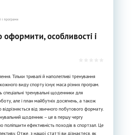
і і програми
 оформити, особливості і
ння. Тільки тривалі й наполегливі тренування
ожного виду спорту існує маса різних програм.
ь спеціальні тренувальні щоденники для
боту, але і план майбутніх досягнень, а також
 відрізняється від звичного побутового формату.
енувальний щоденник – це в першу чергу
о поліпшити ефективність походів в спортзал. Це
тиву. Отже, з нашої статті ви дізнаєтеся, як