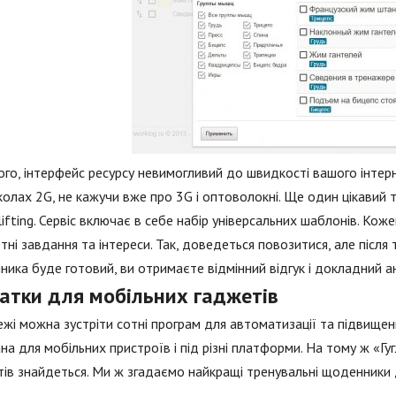
ого, інтерфейс ресурсу невимогливий до швидкості вашого інтерн
олах 2G, не кажучи вже про 3G і оптоволокні. Ще один цікавий т
ifting. Сервіс включає в себе набір універсальних шаблонів. Кож
тні завдання та інтереси. Так, доведеться повозитися, але після
ика буде готовий, ви отримаєте відмінний відгук і докладний ан
атки для мобільних гаджетів
жі можна зустріти сотні програм для автоматизації та підвище
на для мобільних пристроїв і під різні платформи. На тому ж «Гу
тів знайдеться. Ми ж згадаємо найкращі тренувальні щоденники дл