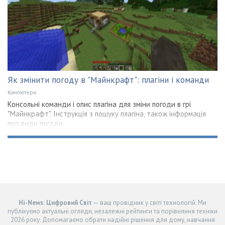
Як змінити погоду в "Майнкрафт": плагіни і команди
Компютери
Консольні команди і опис плагіна для зміни погоди в грі
"Майнкрафт". Інструкція з пошуку плагіна, також інформація
про види погоди.
Hi-News: Цифровий Світ
— ваш провідник у світі технологій. Ми
публікуємо актуальні огляди, незалежні рейтинги та порівняння техніки
2026 року. Допомагаємо обрати надійні рішення для дому, навчання