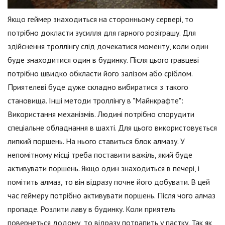
Якщо геймер знаходиться на сторонньому сервері, то
потрібно докласти зусилля для гарного розіграшу. Для
здійснення троллінгу слід дочекатися моменту, коли один
буде знаходитися один в будинку. Після цього гравцеві
потрібно швидко обкласти його залізом або сріблом.
Приятелеві буде дуже складно вибиратися з такого
становища. Інші методи троллінгу в "Майнкрафте":
Використання механізмів. Людині потрібно спорудити
спеціальне обладнання в шахті. Для цього використовується
липкий поршень. На нього ставиться блок алмазу. У
непомітному місці треба поставити важіль, який буде
активувати поршень. Якщо один знаходиться в печері, і
помітить алмаз, то він відразу почне його добувати. В цей
час геймеру потрібно активувати поршень. Після чого алмаз
пропаде. Розлити лаву в будинку. Коли приятель
повернеться додому, то відразу потрапить у пастку. Так як