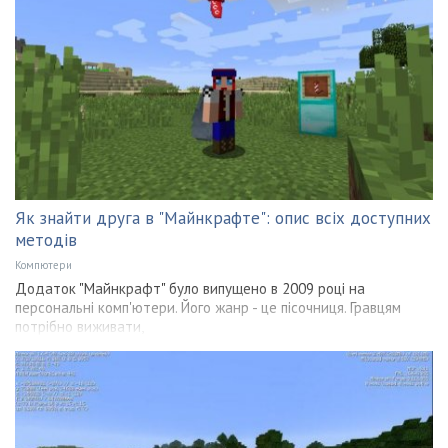
Як знайти друга в "Майнкрафте": опис всіх доступних
методів
Компютери
Додаток "Майнкрафт" було випущено в 2009 році на
персональні комп'ютери. Його жанр - це пісочниця. Гравцям
потрібно виживати,