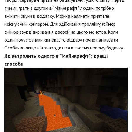
творця сервера є права на редагування усього світу. Перед
тим як грати з другом в "Майнкрафт", людині потрібно
змінити звуки в додатку. Можна налякати приятеля
неіснуючим крипером. Для здійснення троллінгу геймер
змінює звук відкривання дверей на цього монстра. Коли
один почує ознаки кріпера, то відразу почне панікувати.
Особливо якщо він знаходиться в своєму новому будинку.
Як затролить одного в "Майнкрафт": кращі
способи