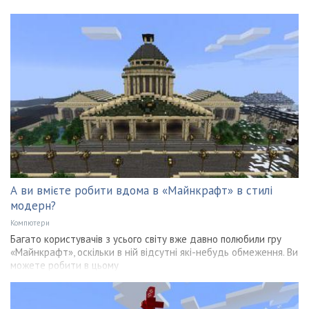
А ви вмієте робити вдома в «Майнкрафт» в стилі
модерн?
Компютери
Багато користувачів з усього світу вже давно полюбили гру
«Майнкрафт», оскільки в ній відсутні які-небудь обмеження. Ви
можете робити в цьому