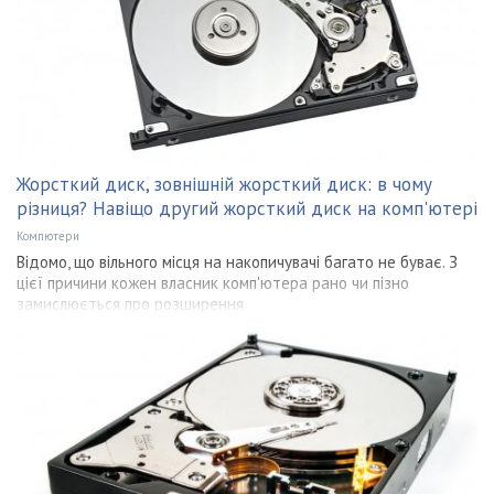
Жорсткий диск, зовнішній жорсткий диск: в чому
різниця? Навіщо другий жорсткий диск на комп'ютері
Компютери
Відомо, що вільного місця на накопичувачі багато не буває. З
цієї причини кожен власник комп'ютера рано чи пізно
замислюється про розширення