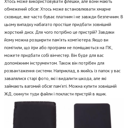
Хтось може використовувати флешки, але вони мають
обмежений обсяг. Хтось може встановлювати хмарне
сховище, яке часто буває платним і не завжди безпечним. В
цьому випадку набагато простіше придбати зовнішній
жорсткий диск. Для чого потрібно це пристрій? Завдяки
йому можна розширити пам'ять комп'ютера. Якщо ви
помітили, що ігри або програми не поміщаються на ПК,
можете придбати собі вінчестер. Він буде для вас
допоміжним інструментом. Також він потрібен для
розвантаження системи. Наприклад, в якийсь із папок у вас
завалялися старі фото, які і видалити шкода, але які
займають вагомий обсяг пам'яті. Можна купити зовнішній
ЖД, скинути туди файли і покласти пристрій в ящик.