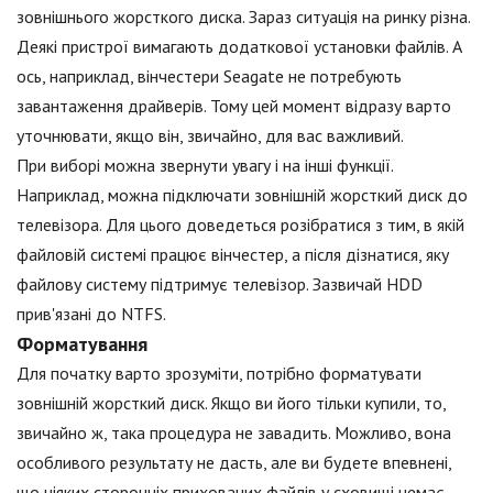
зовнішнього жорсткого диска. Зараз ситуація на ринку різна.
Деякі пристрої вимагають додаткової установки файлів. А
ось, наприклад, вінчестери Seagate не потребують
завантаження драйверів. Тому цей момент відразу варто
уточнювати, якщо він, звичайно, для вас важливий.
При виборі можна звернути увагу і на інші функції.
Наприклад, можна підключати зовнішній жорсткий диск до
телевізора. Для цього доведеться розібратися з тим, в якій
файловій системі працює вінчестер, а після дізнатися, яку
файлову систему підтримує телевізор. Зазвичай HDD
прив'язані до NTFS.
Форматування
Для початку варто зрозуміти, потрібно форматувати
зовнішній жорсткий диск. Якщо ви його тільки купили, то,
звичайно ж, така процедура не завадить. Можливо, вона
особливого результату не дасть, але ви будете впевнені,
що ніяких сторонніх прихованих файлів у сховищі немає.