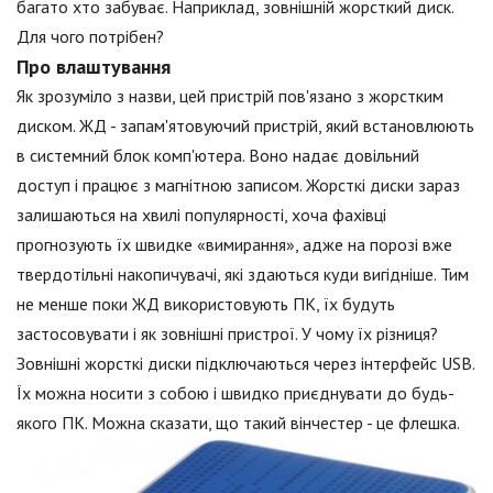
багато хто забуває. Наприклад, зовнішній жорсткий диск.
Для чого потрібен?
Про влаштування
Як зрозуміло з назви, цей пристрій пов'язано з жорстким
диском. ЖД - запам'ятовуючий пристрій, який встановлюють
в системний блок комп'ютера. Воно надає довільний
доступ і працює з магнітною записом. Жорсткі диски зараз
залишаються на хвилі популярності, хоча фахівці
прогнозують їх швидке «вимирання», адже на порозі вже
твердотільні накопичувачі, які здаються куди вигідніше. Тим
не менше поки ЖД використовують ПК, їх будуть
застосовувати і як зовнішні пристрої. У чому їх різниця?
Зовнішні жорсткі диски підключаються через інтерфейс USB.
Їх можна носити з собою і швидко приєднувати до будь-
якого ПК. Можна сказати, що такий вінчестер - це флешка.