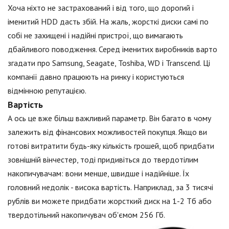
Хоча ніхто не застрахований і від того, що дорогий і
іменитий HDD дасть збій. На жаль, жорсткі диски самі по
собі не захищені і надійні пристрої, що вимагають
дбайливого поводження. Серед іменитих виробників варто
згадати про Samsung, Seagate, Toshiba, WD і Transcend. Ці
компанії давно працюють на ринку і користуються
відмінною репутацією.
Вартість
А ось це вже більш важливий параметр. Він багато в чому
залежить від фінансових можливостей покупця. Якщо ви
готові витратити будь-яку кількість грошей, щоб придбати
зовнішній вінчестер, тоді придивіться до твердотілим
накопичувачам: вони менше, швидше і надійніше. Їх
головний недолік - висока вартість. Наприклад, за 3 тисячі
рублів ви можете придбати жорсткий диск на 1-2 Тб або
твердотільний накопичувач об'ємом 256 Гб.