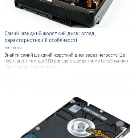
Самий швидкий жорсткий диск: огляд,
характеристики й особливості
Компютери
Знайти самий швидкий жорсткий диск зараз непросто. Це
пов'язано з тим, що SSD раніше є швидкісними і стабільними
пристроями. Тим не менш