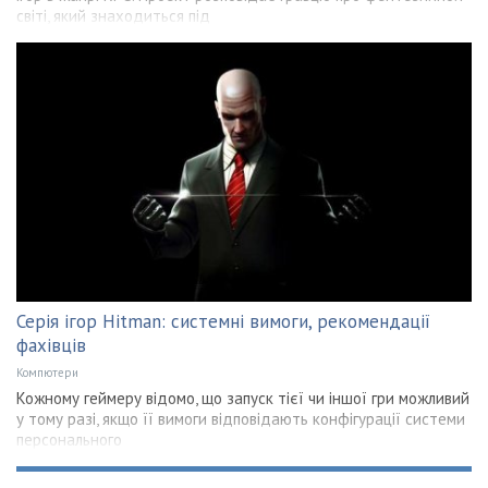
світі, який знаходиться під
Серія ігор Hitman: системні вимоги, рекомендації
фахівців
Компютери
Кожному геймеру відомо, що запуск тієї чи іншої гри можливий
у тому разі, якщо її вимоги відповідають конфігурації системи
персонального