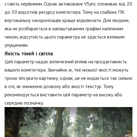
стають нерівними. Однак активоване VSync споживає від 20
до 50 відсотків ресурсу комп'ютера. Тому на слабких ПК
вертикальну синхронізацію краще відключати. Для людини,
яка не розбирається в налаштуваннях графіки належним
чином, відсутність цього параметра не здасться великим
упущенням.
Якість тіней і світла
Цей параметр надає величезний вплив на продуктивність
вашого комп'ютера. Звичайно ж, тіні низької якості можуть
трохи зіпсувати картинку, однак, це не кидається так сильно
в очі, як зниження дозволу або якості текстур. Тому
рекомендується виставити цей параметр на високу або
середню позначку.