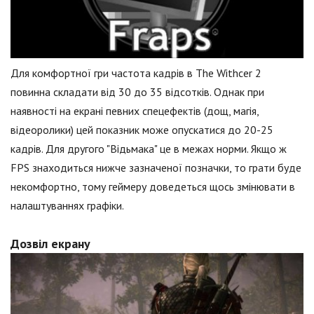
Для комфортної гри частота кадрів в The Withcer 2
повинна складати від 30 до 35 відсотків. Однак при
наявності на екрані певних спецефектів (дощ, магія,
відеоролики) цей показник може опускатися до 20-25
кадрів. Для другого "Відьмака" це в межах норми. Якщо ж
FPS знаходиться нижче зазначеної позначки, то грати буде
некомфортно, тому геймеру доведеться щось змінювати в
налаштуваннях графіки.
Дозвіл екрану