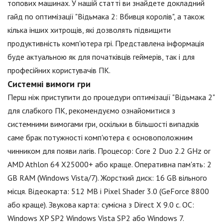
топових машинах. У нашій статті ви знайдете докладний
гайд по оптимізації "Відьмака 2: Вбивця королів", а також
кілька інших хитрощів, які дозволять підвищити
продуктивність комп'ютера грі. Представлена інформація
буде актуальною як для початківців геймерів, так і для
професійних користувачів ПК.
Системні вимоги гри
Перш ніж приступити до процедури оптимізації "Відьмака 2"
для слабкого ПК, рекомендуємо ознайомитися з
системними вимогами гри, оскільки в більшості випадків
саме брак потужності комп'ютера є основоположним
чинником для появи лагів. Процесор: Core 2 Duo 2.2 GHz or
AMD Athlon 64 X25000+ або краще. Оперативна пам'ять: 2
GB RAM (Windows Vista/7). Жорсткий диск: 16 GB вільного
місця. Відеокарта: 512 MB і Pixel Shader 3.0 (GeForce 8800
або краще). Звукова карта: сумісна з Direct X 9.0 c. ОС:
Windows XP SP2 Windows Vista SP2 або Windows 7.