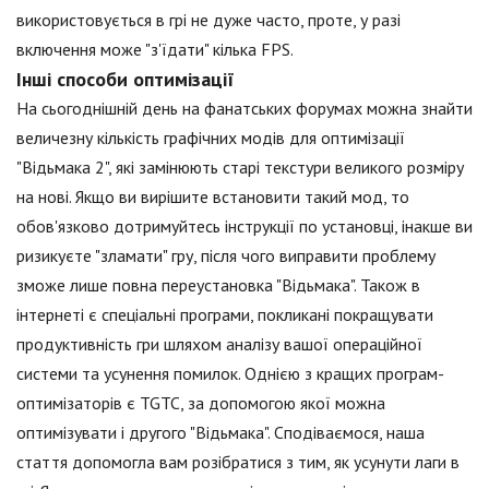
використовується в грі не дуже часто, проте, у разі
включення може "з'їдати" кілька FPS.
Інші способи оптимізації
На сьогоднішній день на фанатських форумах можна знайти
величезну кількість графічних модів для оптимізації
"Відьмака 2", які замінюють старі текстури великого розміру
на нові. Якщо ви вирішите встановити такий мод, то
обов'язково дотримуйтесь інструкції по установці, інакше ви
ризикуєте "зламати" гру, після чого виправити проблему
зможе лише повна переустановка "Відьмака". Також в
інтернеті є спеціальні програми, покликані покращувати
продуктивність гри шляхом аналізу вашої операційної
системи та усунення помилок. Однією з кращих програм-
оптимізаторів є TGTC, за допомогою якої можна
оптимізувати і другого "Відьмака". Сподіваємося, наша
стаття допомогла вам розібратися з тим, як усунути лаги в