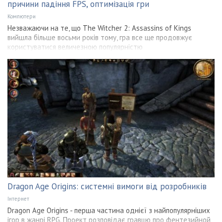
причини падіння FPS, оптимізація гри
Компютери
Незважаючи на те, що The Witcher 2: Assassins of Kings
вийшла більше восьми років тому, гра все ще продовжує
користуватися величезною популярністю
Dragon Age Origins: системні вимоги від розробників
Інтернет
Dragon Age Origins - перша частина однієї з найпопулярніших
ігор в жанрі RPG. Проект розповідає гравцю про фентезийной