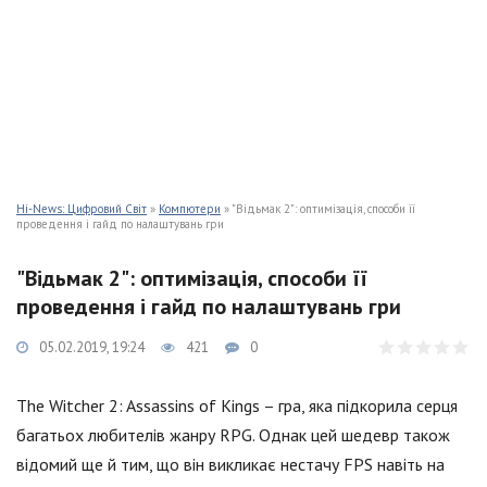
Hi-News: Цифровий Світ
»
Компютери
» "Відьмак 2": оптимізація, способи її
проведення і гайд по налаштувань гри
"Відьмак 2": оптимізація, способи її
проведення і гайд по налаштувань гри
05.02.2019, 19:24
421
0
The Witcher 2: Assassins of Kings – гра, яка підкорила серця
багатьох любителів жанру RPG. Однак цей шедевр також
відомий ще й тим, що він викликає нестачу FPS навіть на