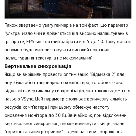
Також звертаємо увагу геймерів на той факт, що параметр
"ультра" мало чим відрізняється від високих налаштувань в
грі, проте, FPS він здатний забрати від 5 до 10. Тому досить
розумно буде використовувати високий показник
налаштування текстур, а не максимальний.
Вертикальна синхронізація
Якщо ви вирішили провести оптимізацію "Відьмака 2" для
ноутбука або стаціонарного комп'ютера, то обов'язково
відключіть вертикальну синхронізацію, яка також відома під
назвою VSync. Цей параметр споживає величезну кількість
ресурсів комп'ютера і при цьому обмежує частоту
оновлення монітора до 30 Гц. Звичайно ж, при відключенні
вертикальної синхронізації може виникнути явище, зване
"горизонтальним розривом" – деякі частини зображення