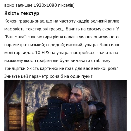
воно залишає 1920x1080 пікселів).
Якість текстур
Кожен гравець знає, що на частоту кадрів великий вплив
має якість текстур, які гравець бачить на своєму екрані. У
"Відьмака" існує чотири рівня налаштування описуваного
параметра: низький; середній; високий; ультра. Якщо ваш
монітор видає 10 FPS на ультра-настройках, значить на
низькому якості графіки він буде видавати стабільну
тридцятки. Якість картинки не грає для вас великої ролі?
Знизьте цей параметр хоча б на один пункт.