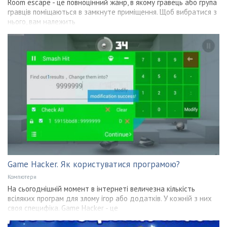
Room escape - це повноцінний жанр, в якому гравець або група
гравців поміщаються в замкнуте приміщення. Щоб вибратися з
нього, вам належить
Game Hacker. Як користуватися програмою?
Компютери
На сьогоднішній момент в інтернеті величезна кількість
всіляких програм для злому ігор або додатків. У кожній з них
своя специфіка. Game Hacker - це