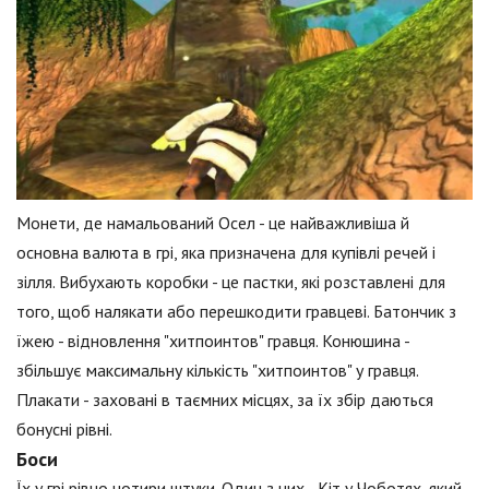
Монети, де намальований Осел - це найважливіша й
основна валюта в грі, яка призначена для купівлі речей і
зілля. Вибухають коробки - це пастки, які розставлені для
того, щоб налякати або перешкодити гравцеві. Батончик з
їжею - відновлення "хитпоинтов" гравця. Конюшина -
збільшує максимальну кількість "хитпоинтов" у гравця.
Плакати - заховані в таємних місцях, за їх збір даються
бонусні рівні.
Боси
Їх у грі рівно чотири штуки. Один з них - Кіт у Чоботях, який