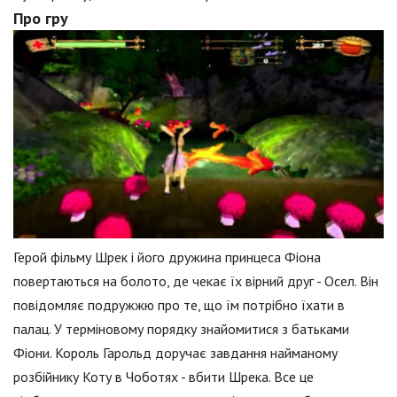
Про гру
Герой фільму Шрек і його дружина принцеса Фіона
повертаються на болото, де чекає їх вірний друг - Осел. Він
повідомляє подружжю про те, що їм потрібно їхати в
палац. У терміновому порядку знайомитися з батьками
Фіони. Король Гарольд доручає завдання найманому
розбійнику Коту в Чоботях - вбити Шрека. Все це