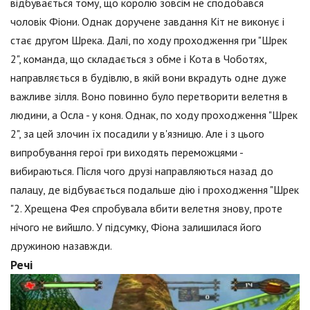
відбувається тому, що королю зовсім не сподобався
чоловік Фіони. Однак доручене завдання Кіт не виконує і
стає другом Шрека. Далі, по ходу проходження гри "Шрек
2", команда, що складається з обме і Кота в Чоботях,
направляється в будівлю, в якій вони вкрадуть одне дуже
важливе зілля. Воно повинно було перетворити велетня в
людини, а Осла - у коня. Однак, по ходу проходження "Шрек
2", за цей злочин їх посадили у в'язницю. Але і з цього
випробування герої гри виходять переможцями -
вибираються. Після чого друзі направляються назад до
палацу, де відбувається подальше дію і проходження "Шрек
"2. Хрещена Фея спробувала вбити велетня знову, проте
нічого не вийшло. У підсумку, Фіона залишилася його
дружиною назавжди.
Речі