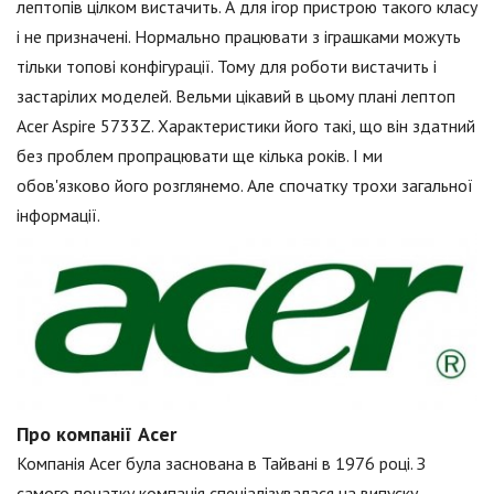
лептопів цілком вистачить. А для ігор пристрою такого класу
і не призначені. Нормально працювати з іграшками можуть
тільки топові конфігурації. Тому для роботи вистачить і
застарілих моделей. Вельми цікавий в цьому плані лептоп
Acer Aspire 5733Z. Характеристики його такі, що він здатний
без проблем пропрацювати ще кілька років. І ми
обов'язково його розглянемо. Але спочатку трохи загальної
інформації.
Про компанії Acer
Компанія Acer була заснована в Тайвані в 1976 році. З
самого початку компанія спеціалізувалася на випуску