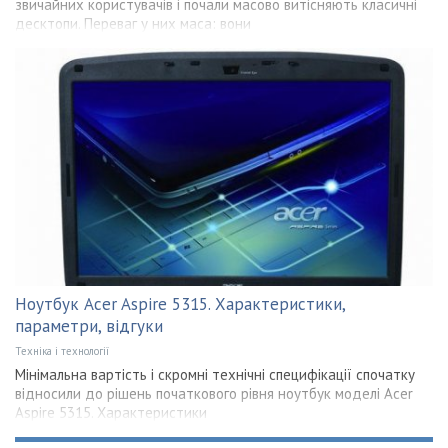
звичайних користувачів і почали масово витісняють класичні
десктопи. Переваг у них маса: вони
Ноутбук Acer Aspire 5315. Характеристики,
параметри, відгуки
Техніка і технології
Мінімальна вартість і скромні технічні специфікації спочатку
відносили до рішень початкового рівня ноутбук моделі Acer
Aspire 5315. Характеристики