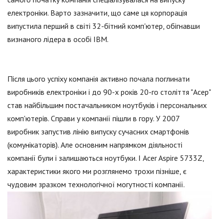
електроніки. Варто зазначити, що саме ця корпорація
випустила перший в світі 32-бітний комп'ютер, обігнавши
визнаного лідера в особі IBM.
Після цього успіху компанія активно почала поглинати
виробників електроніки і до 90-х років 20-го століття "Асер"
став найбільшим постачальником ноутбуків і персональних
комп'ютерів. Справи у компанії пішли в гору. У 2007
виробник запустив лінію випуску сучасних смартфонів
(комунікаторів). Але основним напрямком діяльності
компанії були і залишаються ноутбуки. І Acer Aspire 5733Z,
характеристики якого ми розглянемо трохи пізніше, є
чудовим зразком технологічної могутності компанії.