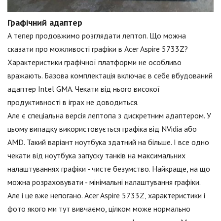
Графічний адаптер
А тепер продовжимо розглядати лептоп. Що можна
сказати про можливості графіки в Acer Aspire 5733Z?
Характеристики графічної платформи не особливо
вражають. Базова комплектація включає в себе вбудований
адаптер Intel GMA. Чекати від нього високої
продуктивності в іграх не доводиться.
Але є спеціальна версія лептопа з дискретним адаптером. У
цьому випадку використовується графіка від NVidia або
AMD. Такий варіант ноутбука здатний на більше. І все одно
чекати від ноутбука запуску танків на максимальних
налаштуваннях графіки - чисте безумство. Найкраще, на що
можна розраховувати - мінімальні налаштування графіки.
Але і це вже непогано. Acer Aspire 5733Z, характеристики і
фото якого ми тут вивчаємо, цілком може нормально