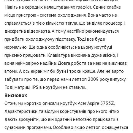
Навіть на середніх налаштуваннях графіки. Єдине слабке
місце пристрою - система охолодження. Вона часто не
справляється з тією кількістю тепла, що виділяє процесор і
дискретна відеокарта. А тому настійно рекомендується
придбати охолоджуючу підставку. Тоді все буде
нормально. Ще одна особливість: на цьому ноутбуці
приємно працювати. Клавіатура виконана дуже якісно, і
вона неймовірно надійна. Довга робота за нею не викликає
втоми. А ось екран міг би бути і трохи краще. Але не варто
забувати про те, що перед нами лептоп 2009 року випуску.
Тоді матриці IPS в ноутбуки не ставили.
Висновок
Отже, ми коротко описали ноутбук Acer Aspire 5733Z.
Характеристики та відгуки користувачів про нього чітко
дають зрозуміти, що він здатний непогано працювати з
сучасними програмами. Особливо якщо лептоп оснащується