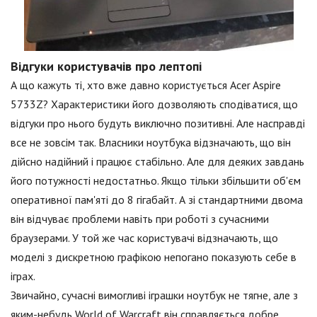
Відгуки користувачів про лептопі
А що кажуть ті, хто вже давно користується Acer Aspire
5733Z? Характеристики його дозволяють сподіватися, що
відгуки про нього будуть виключно позитивні. Але насправді
все не зовсім так. Власники ноутбука відзначають, що він
дійсно надійний і працює стабільно. Але для деяких завдань
його потужності недостатньо. Якщо тільки збільшити об'єм
оперативної пам'яті до 8 гігабайт. А зі стандартними двома
він відчуває проблеми навіть при роботі з сучасними
браузерами. У той же час користувачі відзначають, що
моделі з дискретною графікою непогано показують себе в
іграх.
Звичайно, сучасні вимогливі іграшки ноутбук не тягне, але з
яким-небудь World of Warcraft він справляється добре.