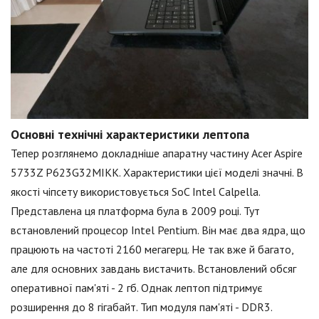
Основні технічні характеристики лептопа
Тепер розглянемо докладніше апаратну частину Acer Aspire
5733Z P623G32MIKK. Характеристики цієї моделі значні. В
якості чіпсету використовується SoC Intel Calpella.
Представлена ця платформа була в 2009 році. Тут
встановлений процесор Intel Pentium. Він має два ядра, що
працюють на частоті 2160 мегагерц. Не так вже й багато,
але для основних завдань вистачить. Встановлений обсяг
оперативної пам'яті - 2 гб. Однак лептоп підтримує
розширення до 8 гігабайт. Тип модуля пам'яті - DDR3.