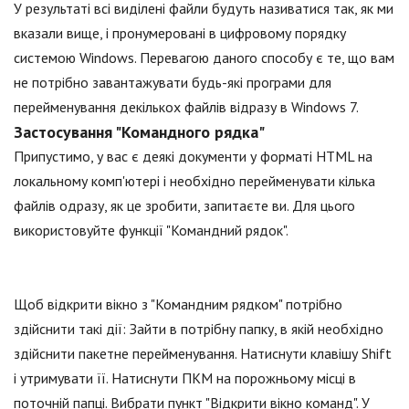
У результаті всі виділені файли будуть називатися так, як ми
вказали вище, і пронумеровані в цифровому порядку
системою Windows. Перевагою даного способу є те, що вам
не потрібно завантажувати будь-які програми для
перейменування декількох файлів відразу в Windows 7.
Застосування "Командного рядка"
Припустимо, у вас є деякі документи у форматі HTML на
локальному комп'ютері і необхідно перейменувати кілька
файлів одразу, як це зробити, запитаєте ви. Для цього
використовуйте функції "Командний рядок".
Щоб відкрити вікно з "Командним рядком" потрібно
здійснити такі дії: Зайти в потрібну папку, в якій необхідно
здійснити пакетне перейменування. Натиснути клавішу Shift
і утримувати її. Натиснути ПКМ на порожньому місці в
поточній папці. Вибрати пункт "Відкрити вікно команд". У