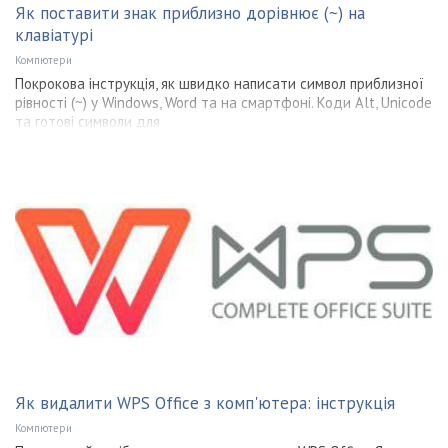
Як поставити знак приблизно дорівнює (~) на
клавіатурі
Компютери
Покрокова інструкція, як швидко написати символ приблизної
рівності (~) у Windows, Word та на смартфоні. Коди Alt, Unicode
та готові символи для
Як видалити WPS Office з комп'ютера: інструкція
Компютери