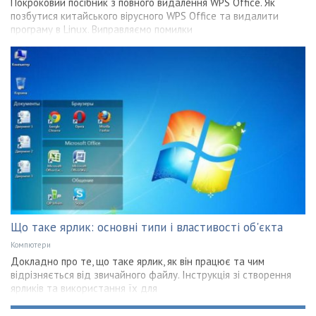
Покроковий посібник з повного видалення WPS Office. Як
позбутися китайського вірусного WPS Office та видалити
програму в Linux. Виправляємо помилки
Що таке ярлик: основні типи і властивості об'єкта
Компютери
Докладно про те, що таке ярлик, як він працює та чим
відрізняється від звичайного файлу. Інструкція зі створення
ярликів та використання їх для