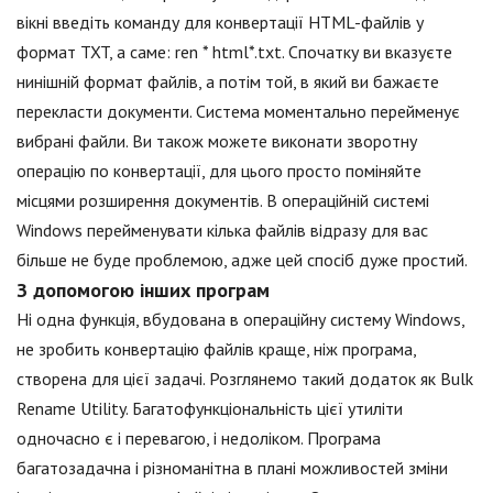
вікні введіть команду для конвертації HTML-файлів у
формат TXT, а саме: ren * html*.txt. Спочатку ви вказуєте
нинішній формат файлів, а потім той, в який ви бажаєте
перекласти документи. Система моментально перейменує
вибрані файли. Ви також можете виконати зворотну
операцію по конвертації, для цього просто поміняйте
місцями розширення документів. В операційній системі
Windows перейменувати кілька файлів відразу для вас
більше не буде проблемою, адже цей спосіб дуже простий.
З допомогою інших програм
Ні одна функція, вбудована в операційну систему Windows,
не зробить конвертацію файлів краще, ніж програма,
створена для цієї задачі. Розглянемо такий додаток як Bulk
Rename Utility. Багатофункціональність цієї утиліти
одночасно є і перевагою, і недоліком. Програма
багатозадачна і різноманітна в плані можливостей зміни