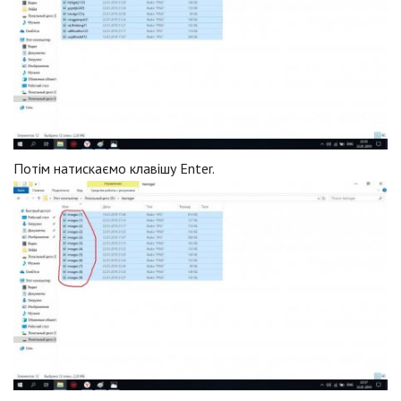
Потім натискаємо клавішу Enter.