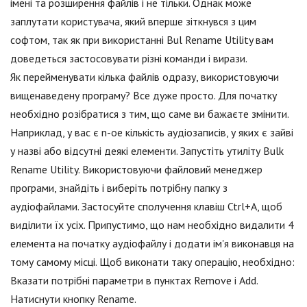
імені та розширення файлів і не тільки. Однак може
заплутати користувача, який вперше зіткнувся з цим
софтом, так як при використанні Bul Rename Utility вам
доведеться застосовувати різні команди і вирази.
Як перейменувати кілька файлів одразу, використовуючи
вищенаведену програму? Все дуже просто. Для початку
необхідно розібратися з тим, що саме ви бажаєте змінити.
Наприклад, у вас є n-ое кількість аудіозаписів, у яких є зайві
у назві або відсутні деякі елементи. Запустіть утиліту Bulk
Rename Utility. Використовуючи файловий менеджер
програми, знайдіть і виберіть потрібну папку з
аудіофайлами. Застосуйте сполучення клавіш Ctrl+A, щоб
виділити їх усіх. Припустимо, що нам необхідно видалити 4
елемента на початку аудіофайлу і додати ім'я виконавця на
тому самому місці. Щоб виконати таку операцію, необхідно:
Вказати потрібні параметри в пунктах Remove і Add.
Натиснути кнопку Rename.