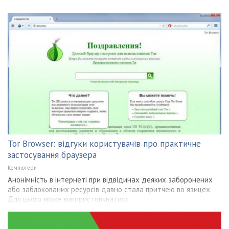
Tor Browser: відгуки користувачів про практичне
застосування браузера
Компютери
Анонімність в інтернеті при відвідинах деяких заборонених
або заблокованих ресурсів давно стала притчею во язицех.
Для цього може використовуватися