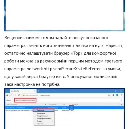
Вищеописаним методом задайте пошук показаного
параметра і змініть його значення з двійки на нуль. Нарешті,
остаточно налаштувати браузер «Тор» для комфортної
роботи можна за рахунок зміни першим методом третього
параметра network.http.sendSecureXsiteReferrer, за умови,
що у вашій версії браузер він є. У описуваної модифікації
така настройка не потрібна.