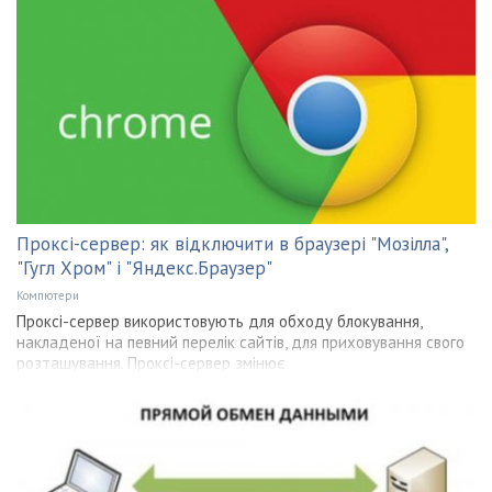
Проксі-сервер: як відключити в браузері "Мозілла",
"Гугл Хром" і "Яндекс.Браузер"
Компютери
Проксі-сервер використовують для обходу блокування,
накладеної на певний перелік сайтів, для приховування свого
розташування. Проксі-сервер змінює