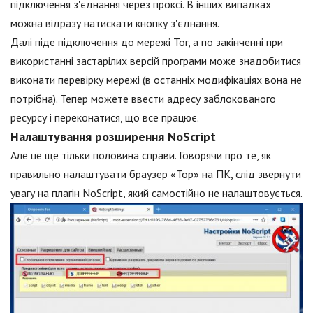
підключення з'єднання через проксі. В інших випадках
можна відразу натискати кнопку з'єднання.
Далі піде підключення до мережі Tor, а по закінченні при
використанні застарілих версій програми може знадобитися
виконати перевірку мережі (в останніх модифікаціях вона не
потрібна). Тепер можете ввести адресу заблокованого
ресурсу і переконатися, що все працює.
Налаштування розширення NoScript
Але це ще тільки половина справи. Говорячи про те, як
правильно налаштувати браузер «Тор» на ПК, слід звернути
увагу на плагін NoScript, який самостійно не налаштовується.