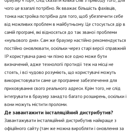
браузер «Тор», слід сказати кілька слів з приводу того, для
чого це взагалі потрібно. Як вважає більшість фахівців,
тонка настройка потрібна для того, щоб убезпечити себе
від можливих проблем в майбутньому. Це стосується дір в
самій програмі, які відносяться до так званої проблеми
«нульового дня». Сам же браузер настійно рекомендується
постійно оновлювати, оскільки через старі версії справжній
IP користувача рано чи пізно все одно може бути
визначений, адже технології протидії теж на місці не
стоять, і всі чудово розуміють, що користувачі можуть
використовувати саме це програмне забезпечення для
приховування свого реального адреси. Крім того, не слід
інтегрувати в браузер занадто багато розширень, оскільки і
вони можуть містити проломи.
Де завантажити інсталяційний дистрибутив?
Завантажувати інсталяційний дистрибутив найкраще з
офіційного сайту (там же можна виробляти і оновлення за