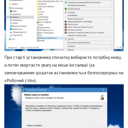
При старті установника спочатку вибираєте потрібну мову,
а потім звертаєте увагу на місце інсталяції (за
замовчуванням додаток встановлюється безпосередньо на
«Робочий стіл»).