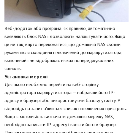
Веб-додаток або програма, як правило, автоматично
виявляють блок NAS і дозволяють налаштувати його. Якщо
це не так, варто переконатися, що домашній NAS своїми
руками після складання підключений до маршрутизатора,
включений і не відображає ніяких попереджувальних
сигналів.
Установка мережі
Для цього необхідно перейти на веб-сторінку
адміністратора маршрутизатора — набравши його IP-
адресу в браузері або використовуючи базову утиліту. У
відповідь на запит з'явиться список підключених пристроїв.
Якщо є можливість визначити домашню мережу NAS,
необхідно записати IP-адресу і ввести його в браузер.
Першим кроком в налагодженні блоку є редагування