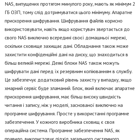
NAS, випущених протягом минулого року, мають як мінімум 2
ГБ ОЗП, тому слід дотримуватися цього мінімуму. Апаратне
прискорення шифрування. Шифрування файлів корисно
використовувати, навіть якщо користувач звертається до
свого NAS виключно всередині своєї домашньої мережі,
оскільки сховище захищає дані. Обладнання також може
захистити конфіденційні дані на диску, що знаходиться в
більш великій мережі. Деякі блоки NAS також можуть
шифрувати дані перед їх резервним копіюванням в службу.
Це забезпечує додатковий рівень захисту у випадку, якщо
хмарний сервіс буде зламаний. Блок, який включає апаратне
прискорення шифрування, має більш високу швидкість
читання і запису, ніж у моделі, заснованої виключно на
програмне шифрування. Просте у використанні програмне
забезпечення. У кожного виробника сховищ є своя
операційна система. Програмне забезпечення NAS, як
правило, використовує підхід загального системного