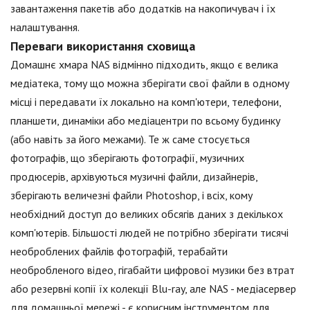
завантаження пакетів або додатків на накопичувач і їх
налаштування.
Переваги використання сховища
Домашнє хмара NAS відмінно підходить, якщо є велика
медіатека, тому що можна зберігати свої файли в одному
місці і передавати їх локально на комп'ютери, телефони,
планшети, динаміки або медіацентри по всьому будинку
(або навіть за його межами). Те ж саме стосується
фотографів, що зберігають фотографії, музичних
продюсерів, архівуються музичні файли, дизайнерів,
зберігають величезні файли Photoshop, і всіх, кому
необхідний доступ до великих обсягів даних з декількох
комп'ютерів. Більшості людей не потрібно зберігати тисячі
необроблених файлів фотографій, терабайти
необробленого відео, гігабайти цифрової музики без втрат
або резервні копії їх колекції Blu-ray, але NAS - медіасервер
для домашньої мережі - є корисним інструментом для