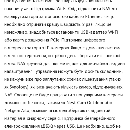
продуктивність системи і розширять функціональність
накопичувача: Підтримка Wi-Fi. Слід підключити NAS до
маршрутизатора за допомогою кабелю Ethernet, якщо
необхідно отримати кращу швидкість. У разі, якщо це
неможливо, знадобиться встановити USB-адаптер Wi-Fi
або карту розширення PCIe. Підтримка цифрового
відеореєстратора з IP-камерою. Якщо є домашня система
відеоспостереження, потрібно десь зберігати всі записані
відео. NAS зручний для цієї мети, але для звичайної людини
налаштування і управління можуть бути досить складними,
не кажучи вже про заплутаних схемах ліцензування (таких
як Synology), які визначають кількість камер, підтримуваних
NAS. Сховище не буде працювати з популярними камерами
домашньої безпеки, такими як Nest Cam Outdoor або
Netgear Arlo, оскільки ці моделі зберігають відзнятий
матеріал в хмарному сервісі. Підтримка безперебійного
електроживлення (ДБЖ) через USB. Це необхідно, щоб не