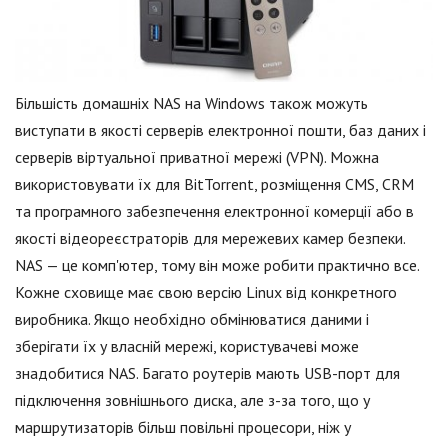
Більшість домашніх NAS на Windows також можуть
виступати в якості серверів електронної пошти, баз даних і
серверів віртуальної приватної мережі (VPN). Можна
використовувати їх для BitTorrent, розміщення CMS, CRM
та програмного забезпечення електронної комерції або в
якості відеореєстраторів для мережевих камер безпеки.
NAS — це комп'ютер, тому він може робити практично все.
Кожне сховище має свою версію Linux від конкретного
виробника. Якщо необхідно обмінюватися даними і
зберігати їх у власній мережі, користувачеві може
знадобитися NAS. Багато роутерів мають USB-порт для
підключення зовнішнього диска, але з-за того, що у
маршрутизаторів більш повільні процесори, ніж у