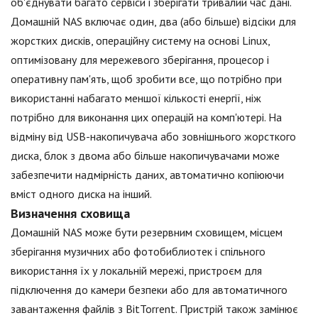
об'єднувати багато сервіси і зберігати тривалий час дані.
Домашній NAS включає один, два (або більше) відсіки для
жорстких дисків, операційну систему на основі Linux,
оптимізовану для мережевого зберігання, процесор і
оперативну пам'ять, щоб зробити все, що потрібно при
використанні набагато меншої кількості енергії, ніж
потрібно для виконання цих операцій на комп'ютері. На
відміну від USB-накопичувача або зовнішнього жорсткого
диска, блок з двома або більше накопичувачами може
забезпечити надмірність даних, автоматично копіюючи
вміст одного диска на інший.
Визначення сховища
Домашній NAS може бути резервним сховищем, місцем
зберігання музичних або фотобиблиотек і спільного
використання їх у локальній мережі, пристроєм для
підключення до камери безпеки або для автоматичного
завантаження файлів з BitTorrent. Пристрій також замінює