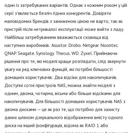
один із затребуваних варіантів. Однак з кожним роком у цій
серії з'являється безліч гідних конкурентів. Довіряти
маловідомих брендів з заниженою ціною не варто, так як
пристрій після нетривалої експлуатації може вийти з ладу.
Найбільш затребуваними вважаються сховища від
наступних виробників: Asustor. Drobo. Netgear. Noontec.
QNAP. Seagate. Synology. Thecus. WD. Zyxel. Приймаючи
рішення про те, які моделі краще розглядати, слід звернути
увагу на ряд ключових функцій, які потрібні більшості
домашніх користувачів: Два відсіки для накопичувачів.
Доступні сотні пристроїв NAS, можна знайти моделі з
одним, двома, чотирма, вісьма або більше відсіками для
накопичувачів. Для більшості домашніх користувачів NAS з
двома дисками — це як раз те, що потрібно для захисту
даних шляхом дзеркального відображення вмісту одного
диска на інший (конфігурація, відома як RAID 1 або