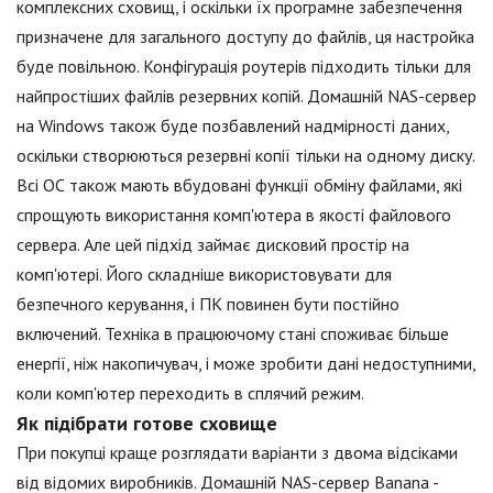
комплексних сховищ, і оскільки їх програмне забезпечення
призначене для загального доступу до файлів, ця настройка
буде повільною. Конфігурація роутерів підходить тільки для
найпростіших файлів резервних копій. Домашній NAS-сервер
на Windows також буде позбавлений надмірності даних,
оскільки створюються резервні копії тільки на одному диску.
Всі ОС також мають вбудовані функції обміну файлами, які
спрощують використання комп'ютера в якості файлового
сервера. Але цей підхід займає дисковий простір на
комп'ютері. Його складніше використовувати для
безпечного керування, і ПК повинен бути постійно
включений. Техніка в працюючому стані споживає більше
енергії, ніж накопичувач, і може зробити дані недоступними,
коли комп'ютер переходить в сплячий режим.
Як підібрати готове сховище
При покупці краще розглядати варіанти з двома відсіками
від відомих виробників. Домашній NAS-сервер Banana -