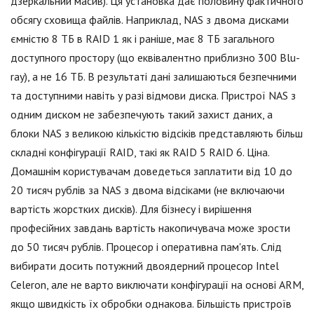
дзеркальний масив). Ця установка дає половину фактичного
обсягу сховища файлів. Наприклад, NAS з двома дисками
ємністю 8 ТБ в RAID 1 як і раніше, має 8 ТБ загального
доступного простору (що еквівалентно приблизно 300 Blu-
ray), а не 16 ТБ. В результаті дані залишаються безпечними
та доступними навіть у разі відмови диска. Пристрої NAS з
одним диском не забезпечують такий захист даних, а
блоки NAS з великою кількістю відсіків представляють більш
складні конфігурації RAID, такі як RAID 5 RAID 6. Ціна.
Домашнім користувачам доведеться заплатити від 10 до
20 тисяч рублів за NAS з двома відсіками (не включаючи
вартість жорстких дисків). Для бізнесу і вирішення
професійних завдань вартість накопичувача може зрости
до 50 тисяч рублів. Процесор і оперативна пам'ять. Слід
вибирати досить потужний двоядерний процесор Intel
Celeron, але не варто виключати конфігурації на основі ARM,
якщо швидкість їх обробки однакова. Більшість пристроїв