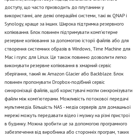
доступу, що часто призводить до плутанини у
використанні, але деякі операційні системи, такі як QNAP і
Synology, краще за інших. Широка підтримка резервного
копіювання. Блок повинен підтримувати комп'ютерне
резервне копіювання за допомогою історії файлів або для
створення системних образів в Windows, Time Machine для
Mac і rsync для Linux. Це також повинно дозволити легко
виконувати резервне копіювання в хмарний сервіс
зберігання, такий як Amazon Glacier або Backblaze. Блок
повинен пропонувати Dropbox-подібний сервіс
синхронізації файлів, щоб користувачі могли синхронізувати
файли між комп'ютерами. Можливість потокової передачі
мультимедіа. Більшість NAS - медіа серверів для домашньої
мережі можуть передавати відео і музику на різні пристрої
в будинку. Можна зробити це за допомогою програмного
забезпечення від виробника або сторонніх програм, таких