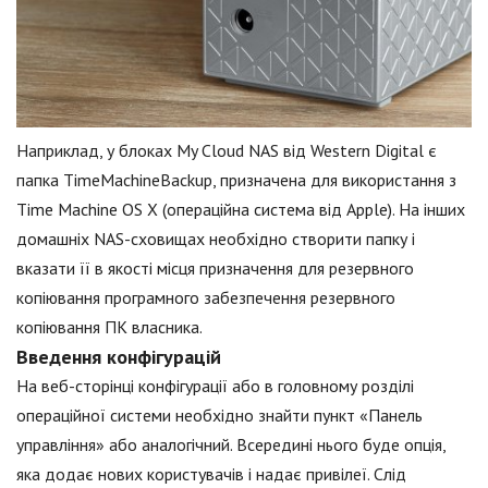
Наприклад, у блоках My Cloud NAS від Western Digital є
папка TimeMachineBackup, призначена для використання з
Time Machine OS X (операційна система від Apple). На інших
домашніх NAS-сховищах необхідно створити папку і
вказати її в якості місця призначення для резервного
копіювання програмного забезпечення резервного
копіювання ПК власника.
Введення конфігурацій
На веб-сторінці конфігурації або в головному розділі
операційної системи необхідно знайти пункт «Панель
управління» або аналогічний. Всередині нього буде опція,
яка додає нових користувачів і надає привілеї. Слід