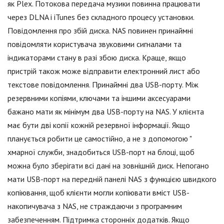
як Plex. Потокова передача музики повинна працювати
через DLNA і iTunes без складного процесу установки.
Повідомлення про збій диска. NAS повинен принаймні
повідомляти користувача звуковими сигналами та
індикаторами стану в разі збою диска. Краще, якщо
пристрій також може відправити електронний лист або
текстове повідомлення. Принаймні два USB-порту. Між
резервними копіями, ключами та іншими аксесуарами
бажано мати як мінімум два USB-порту на NAS. У клієнта
має бути дві копії кожній резервної інформації. Якщо
планується робити це самостійно, а не з допомогою "
хмарної служби, знадобиться USB-порт на блоці, щоб
можна було зберігати всі дані на зовнішній диск. Непогано
мати USB-порт на передній панелі NAS з функцією швидкого
копіювання, щоб клієнти могли копіювати вміст USB-
накопичувача з NAS, не страждаючи з програмним
забезпеченням. Підтримка сторонніх додатків. Якщо